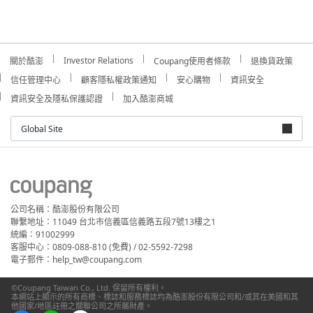
Investor Relations
關於酷澎
Coupang使用者條款
退換貨政策
信任管理中心
顧客隱私權政策通知
安心購物
資訊安全
資訊安全及隱私保護認證
加入酷澎商城
Global Site
公司名稱：酷澎股份有限公司
聯繫地址：11049 台北市信義區信義路五段7號13樓之1
統編：91002999
客服中心：0809-088-810 (免費) / 02-5592-7298
電子郵件：help_tw@coupang.com
©Coupang Taiwan Co., Ltd. 保留所有權利。
本網站上顯示的所有商標、標誌和服務標誌均為酷澎股份有限公司和/或其在美國和其
他國家/地區註冊之關聯公司之所屬財產。