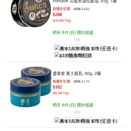
Pomade 古龍水油性髮油, 85g, 1罐
首購折扣價
40
%
$480
$288
(
$33.88/10g
)
明天 8/9 (日)
預計送達
(
10
)
满 $1,500 再省 $75 (王道卡)
$13 酷澎幣回饋
盛香堂 賓士髮乳, 80g, 2罐
首購折扣價
40
%
$170
$102
(
$6.38/10g
)
明天 8/9 (日)
預計送達
(
25
)
满 $1,500 再省 $75 (王道卡)