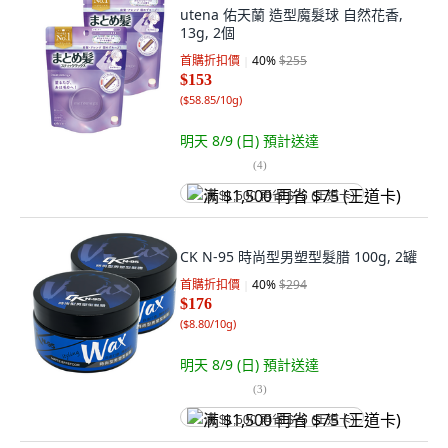
utena 佑天蘭 造型魔髮球 自然花香,
13g, 2個
首購折扣價
40
%
$255
$153
(
$58.85/10g
)
明天 8/9 (日)
預計送達
(
4
)
满 $1,500 再省 $75 (王道卡)
CK N-95 時尚型男塑型髮腊 100g, 2罐
首購折扣價
40
%
$294
$176
(
$8.80/10g
)
明天 8/9 (日)
預計送達
(
3
)
满 $1,500 再省 $75 (王道卡)