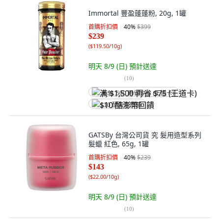
Immortal 豐盈蓬蓬粉, 20g, 1罐
首購折扣價
40
%
$399
$239
(
$119.50/10g
)
明天 8/9 (日)
預計送達
(
10
)
满 $1,500 再省 $75 (王道卡)
$10 酷澎幣回饋
GATSBy 台灣公司貨 究 髮用造型系列
髮蠟 紅色, 65g, 1罐
首購折扣價
40
%
$239
$143
(
$22.00/10g
)
明天 8/9 (日)
預計送達
(
10
)