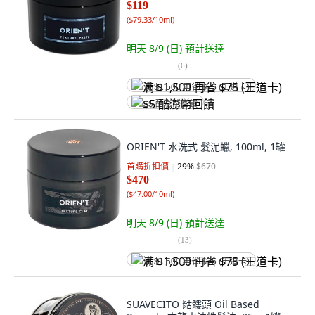
$119
(
$79.33/10ml
)
明天 8/9 (日)
預計送達
(
6
)
满 $1,500 再省 $75 (王道卡)
$5 酷澎幣回饋
ORIEN'T 水洗式 髮泥蠟, 100ml, 1罐
首購折扣價
29
%
$670
$470
(
$47.00/10ml
)
明天 8/9 (日)
預計送達
(
13
)
满 $1,500 再省 $75 (王道卡)
SUAVECITO 骷髏頭 Oil Based