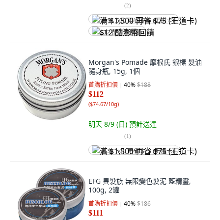
(
2
)
满 $1,500 再省 $75 (王道卡)
$12 酷澎幣回饋
Morgan's Pomade 摩根氏 銀標 髮油
隨身瓶, 15g, 1個
首購折扣價
40
%
$188
$112
(
$74.67/10g
)
明天 8/9 (日)
預計送達
(
1
)
满 $1,500 再省 $75 (王道卡)
EFG 異髮族 無限變色髮泥 藍精靈,
100g, 2罐
首購折扣價
40
%
$186
$111