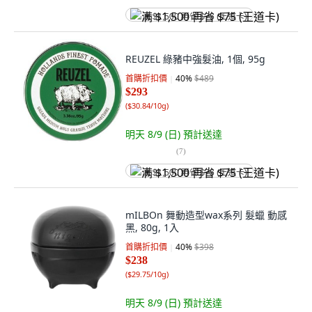
满 $1,500 再省 $75 (王道卡)
REUZEL 綠豬中強髮油, 1個, 95g
首購折扣價
40
%
$489
$293
(
$30.84/10g
)
明天 8/9 (日)
預計送達
(
7
)
满 $1,500 再省 $75 (王道卡)
mILBOn 舞動造型wax系列 髮蠟 動感
黑, 80g, 1入
首購折扣價
40
%
$398
$238
(
$29.75/10g
)
明天 8/9 (日)
預計送達