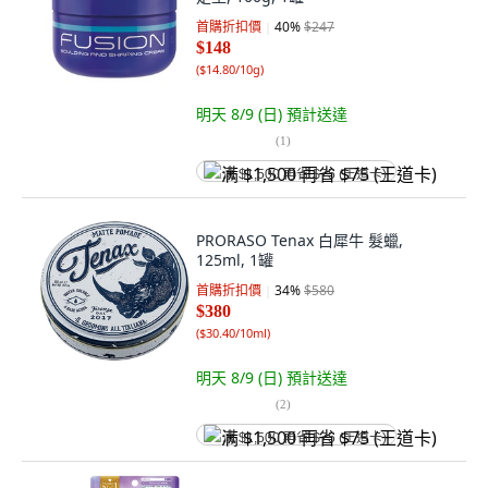
首購折扣價
40
%
$247
$148
(
$14.80/10g
)
明天 8/9 (日)
預計送達
(
1
)
满 $1,500 再省 $75 (王道卡)
PRORASO Tenax 白犀牛 髮蠟,
125ml, 1罐
首購折扣價
34
%
$580
$380
(
$30.40/10ml
)
明天 8/9 (日)
預計送達
(
2
)
满 $1,500 再省 $75 (王道卡)