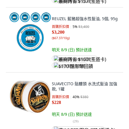
最高再省 $157 (王道卡)
REUZEL 藍豬超強水性髮油, 5個, 95g
首購折扣價
5
%
$3,400
$3,200
(
$67.37/10g
)
明天 8/9 (日)
預計送達
最高再省 $160 (王道卡)
$170 酷澎幣回饋
SUAVECITO 骷髏頭 水洗式髮油 加強
款, 1罐
首購折扣價
40
%
$380
$228
明天 8/9 (日)
預計送達
(
29
)