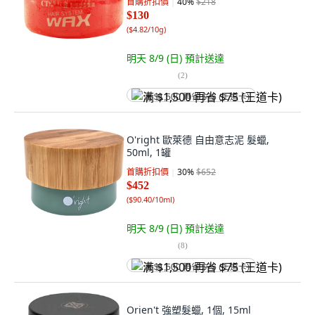
首購折扣價
40
%
$218
$130
(
$4.82/10g
)
明天 8/9 (日)
預計送達
(
2
)
满 $1,500 再省 $75 (王道卡)
O'right 歐萊德 自由意志泥 髮蠟,
50ml, 1罐
首購折扣價
30
%
$652
$452
(
$90.40/10ml
)
明天 8/9 (日)
預計送達
(
8
)
满 $1,500 再省 $75 (王道卡)
Orien't 強塑髮蠟, 1個, 15ml