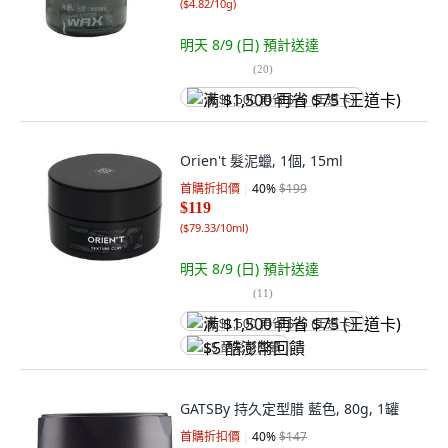
(
$4.82/10g
)
明天 8/9 (日)
預計送達
(
20
)
满 $1,500 再省 $75 (王道卡)
Orien't 髮泥蠟, 1個, 15ml
首購折扣價
40
%
$199
$119
(
$79.33/10ml
)
明天 8/9 (日)
預計送達
(
11
)
满 $1,500 再省 $75 (王道卡)
$5 酷澎幣回饋
GATSBy 持久定型腊 藍色, 80g, 1罐
首購折扣價
40
%
$147