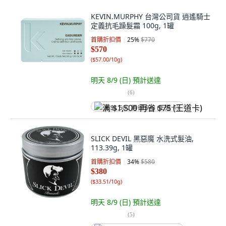
KEVIN.MURPHY 台灣公司貨 逍遙騎士
定義抗毛躁髮霜 100g, 1罐
首購折扣價
25
%
$770
$570
(
$57.00/10g
)
明天 8/9 (日)
預計送達
(
6
)
满 $1,500 再省 $75 (王道卡)
SLICK DEVIL 黑惡魔 水洗式髮油,
113.39g, 1罐
首購折扣價
34
%
$580
$380
(
$33.51/10g
)
明天 8/9 (日)
預計送達
(
5
)