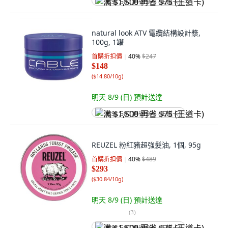
满 $1,500 再省 $75 (王道卡)
natural look ATV 電纜結構設計漿,
100g, 1罐
首購折扣價
40
%
$247
$148
(
$14.80/10g
)
明天 8/9 (日)
預計送達
满 $1,500 再省 $75 (王道卡)
REUZEL 粉紅豬超強髮油, 1個, 95g
首購折扣價
40
%
$489
$293
(
$30.84/10g
)
明天 8/9 (日)
預計送達
(
3
)