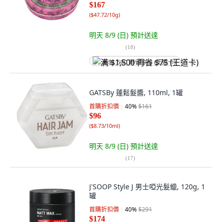
$167
(
$47.72/10g
)
明天 8/9 (日)
預計送達
(
18
)
满 $1,500 再省 $75 (王道卡)
GATSBy 蓬鬆髮醬, 110ml, 1罐
首購折扣價
40
%
$161
$96
(
$8.73/10ml
)
明天 8/9 (日)
預計送達
(
17
)
J'SOOP Style J 男士啞光髮蠟, 120g, 1
罐
首購折扣價
40
%
$291
$174