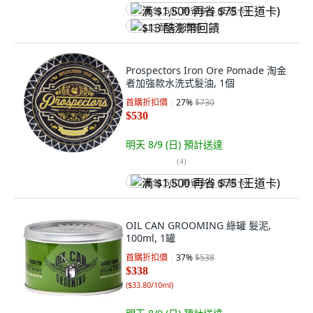
满 $1,500 再省 $75 (王道卡)
$13 酷澎幣回饋
Prospectors Iron Ore Pomade 淘金
者加強款水洗式髮油, 1個
首購折扣價
27
%
$730
$530
明天 8/9 (日)
預計送達
(
4
)
满 $1,500 再省 $75 (王道卡)
OIL CAN GROOMING 綠罐 髮泥,
100ml, 1罐
首購折扣價
37
%
$538
$338
(
$33.80/10ml
)