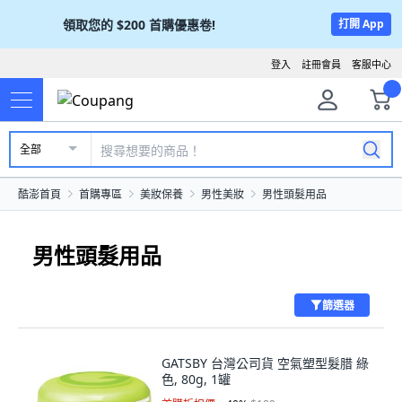
領取您的
$200
首購優惠卷!
打開 App
登入
註冊會員
客服中心
全部
酷澎首頁
首購專區
美妝保養
男性美妝
男性頭髮用品
男性頭髮用品
篩選器
GATSBY 台灣公司貨 空氣塑型髮腊 綠
色, 80g, 1罐