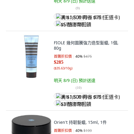
明天 8/9 (日)
預計送達
(
9
)
满 $1,500 再省 $75 (王道卡)
$5 酷澎幣回饋
FIOLE 幾何圖騰強力造型髮蠟, 1個,
80g
首購折扣價
40
%
$475
$285
(
$35.63/10g
)
明天 8/9 (日)
預計送達
(
10
)
满 $1,500 再省 $75 (王道卡)
$3 酷澎幣回饋
Orien't 持韌髮蠟, 15ml, 1件
首購折扣價
40
%
$199