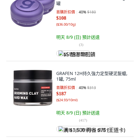
罐
首購折扣價
40
%
$180
$108
(
$36.00/10g
)
明天 8/9 (日)
預計送達
(
3
)
$5 酷澎幣回饋
GRAFEN 12H持久強力定型硬泥髮蠟,
1罐, 75ml
首購折扣價
40
%
$313
$187
(
$24.93/10ml
)
明天 8/9 (日)
預計送達
(
417
)
满 $1,500 再省 $75 (王道卡)