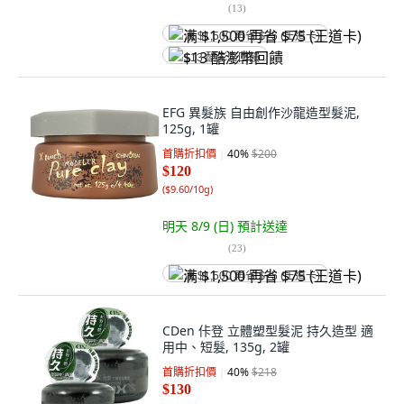
(
13
)
满 $1,500 再省 $75 (王道卡)
$13 酷澎幣回饋
EFG 異髮族 自由創作沙龍造型髮泥,
125g, 1罐
首購折扣價
40
%
$200
$120
(
$9.60/10g
)
明天 8/9 (日)
預計送達
(
23
)
满 $1,500 再省 $75 (王道卡)
CDen 佧登 立體塑型髮泥 持久造型 適
用中、短髮, 135g, 2罐
首購折扣價
40
%
$218
$130