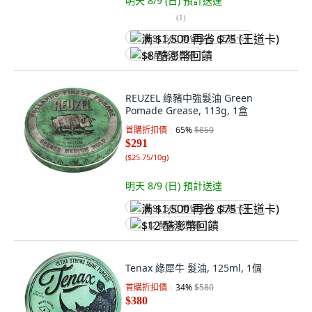
明天 8/9 (日)
預計送達
(
1
)
满 $1,500 再省 $75 (王道卡)
$8 酷澎幣回饋
REUZEL 綠豬中強髮油 Green
Pomade Grease, 113g, 1盒
首購折扣價
65
%
$850
$291
(
$25.75/10g
)
明天 8/9 (日)
預計送達
满 $1,500 再省 $75 (王道卡)
$12 酷澎幣回饋
Tenax 綠犀牛 髮油, 125ml, 1個
首購折扣價
34
%
$580
$380