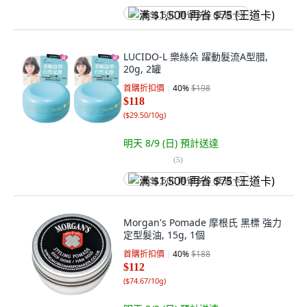
满 $1,500 再省 $75 (王道卡)
LUCIDO-L 樂絲朵 躍動髮流A型腊,
20g, 2罐
首購折扣價
40
%
$198
$118
(
$29.50/10g
)
明天 8/9 (日)
預計送達
(
5
)
满 $1,500 再省 $75 (王道卡)
Morgan's Pomade 摩根氏 黑標 強力
定型髮油, 15g, 1個
首購折扣價
40
%
$188
$112
(
$74.67/10g
)