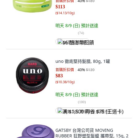
首購折扣價
40
%
$189
$113
(
$14.13/10g
)
明天 8/9 (日)
預計送達
(
74
)
$6 酷澎幣回饋
uno 徹底堅持髮腊, 80g, 1罐
首購折扣價
40
%
$139
$83
(
$10.38/10g
)
明天 8/9 (日)
預計送達
(
100
)
满 $1,500 再省 $75 (王道卡)
GATSBY 台灣公司貨 MOVING
RUBBER 狂野塑型髮蠟 攜帶型, 15g, 2