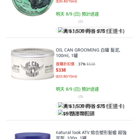
(
$30.40/10ml
)
明天 8/9 (日)
預計送達
(
2
)
满 $1,500 再省 $75 (王道卡)
OIL CAN GROOMING 白罐 髮泥,
100ml, 1罐
首購折扣價
37
%
$538
$338
(
$33.80/10ml
)
明天 8/9 (日)
預計送達
(
3
)
满 $1,500 再省 $75 (王道卡)
$9 酷澎幣回饋
natural look ATV 熔合塑形髮蠟 超強
定型, 100g, 1罐