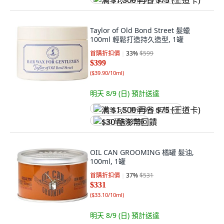
满 $1,500 再省 $75 (王道卡)
Taylor of Old Bond Street 髮蠟
100ml 輕鬆打造持久造型, 1罐
首購折扣價
33
%
$599
$399
(
$39.90/10ml
)
明天 8/9 (日)
預計送達
满 $1,500 再省 $75 (王道卡)
$30 酷澎幣回饋
OIL CAN GROOMING 橘罐 髮油,
100ml, 1罐
首購折扣價
37
%
$531
$331
(
$33.10/10ml
)
明天 8/9 (日)
預計送達