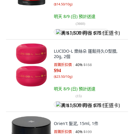
(
$14.50/10g
)
明天 8/9 (日)
預計送達
(
3660
)
满 $1,500 再省 $75 (王道卡)
LUCIDO-L 樂絲朵 蓬鬆持久O型腊,
20g, 2個
首購折扣價
40
%
$158
$94
(
$23.50/10g
)
明天 8/9 (日)
預計送達
(
15
)
满 $1,500 再省 $75 (王道卡)
Orien't 髮泥, 15ml, 1件
首購折扣價
40
%
$199