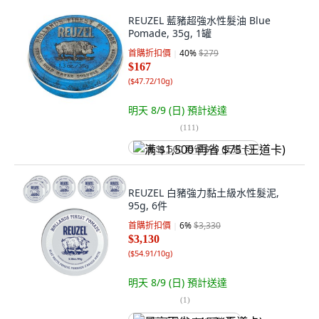
REUZEL 藍豬超強水性髮油 Blue
Pomade, 35g, 1罐
首購折扣價
40
%
$279
$167
(
$47.72/10g
)
明天 8/9 (日)
預計送達
(
111
)
满 $1,500 再省 $75 (王道卡)
REUZEL 白豬強力黏土級水性髮泥,
95g, 6件
首購折扣價
6
%
$3,330
$3,130
(
$54.91/10g
)
明天 8/9 (日)
預計送達
(
1
)