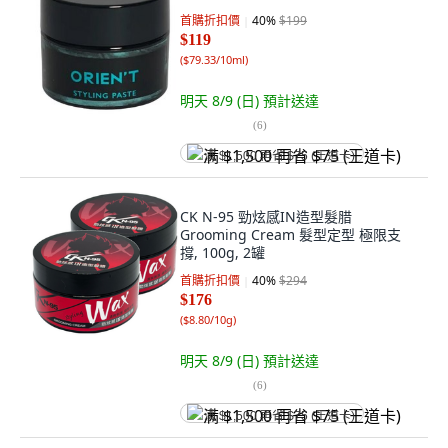
首購折扣價
40
%
$199
$119
(
$79.33/10ml
)
明天 8/9 (日)
預計送達
(
6
)
满 $1,500 再省 $75 (王道卡)
CK N-95 勁炫感IN造型髮腊
Grooming Cream 髮型定型 極限支
撐, 100g, 2罐
首購折扣價
40
%
$294
$176
(
$8.80/10g
)
明天 8/9 (日)
預計送達
(
6
)
满 $1,500 再省 $75 (王道卡)