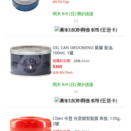
(
$5.55/10g
)
明天 8/9 (日)
預計送達
(
3
)
满 $1,500 再省 $75 (王道卡)
OIL CAN GROOMING 藍罐 髮油,
100ml, 1罐
首購折扣價
35
%
$569
$369
(
$36.90/10ml
)
明天 8/9 (日)
預計送達
(
5
)
满 $1,500 再省 $75 (王道卡)
CDen 佧登 任意塑型髮腊 奔放, 135g,
2罐