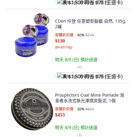
满 $1,500 再省 $75 (王道卡)
CDen 佧登 任意塑型髮蠟 自然, 135g,
2罐
首購折扣價
40
%
$218
$130
(
$4.82/10g
)
明天 8/9 (日)
預計送達
(
4
)
满 $1,500 再省 $75 (王道卡)
Prospectors Coal Mine Pomade 淘
金者水洗式無光澤煤炭髮泥, 1個
首購折扣價
30
%
$653
$453
明天 8/9 (日)
預計送達
(
3
)