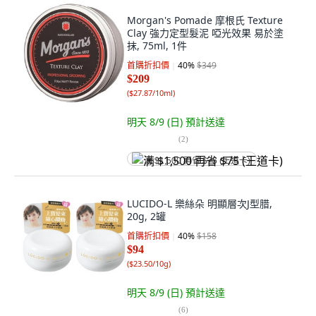
Morgan's Pomade 摩根氏 Texture
Clay 強力定型髮泥 啞光效果 易於塗
抹, 75ml, 1件
首購折扣價
40
%
$349
$209
(
$27.87/10ml
)
明天 8/9 (日)
預計送達
(
2
)
满 $1,500 再省 $75 (王道卡)
LUCIDO-L 樂絲朵 明顯層次J型腊,
20g, 2罐
首購折扣價
40
%
$158
$94
(
$23.50/10g
)
明天 8/9 (日)
預計送達
(
6
)