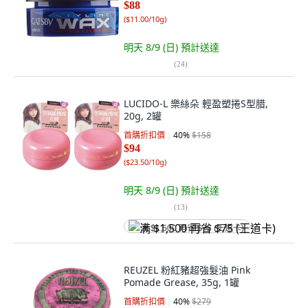
$88
(
$11.00/10g
)
明天 8/9 (日)
預計送達
(
24
)
LUCIDO-L 樂絲朵 輕盈塑捲S型腊,
20g, 2罐
首購折扣價
40
%
$158
$94
(
$23.50/10g
)
明天 8/9 (日)
預計送達
(
13
)
满 $1,500 再省 $75 (王道卡)
REUZEL 粉紅豬超強髮油 Pink
Pomade Grease, 35g, 1罐
首購折扣價
40
%
$279