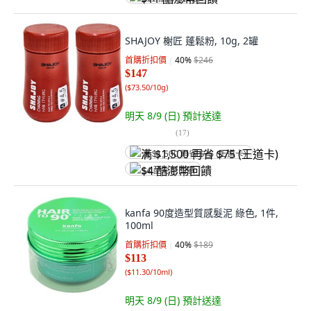
SHAJOY 榭匠 蓬鬆粉, 10g, 2罐
首購折扣價
40
%
$246
$147
(
$73.50/10g
)
明天 8/9 (日)
預計送達
(
17
)
满 $1,500 再省 $75 (王道卡)
$4 酷澎幣回饋
kanfa 90度造型質感髮泥 綠色, 1件,
100ml
首購折扣價
40
%
$189
$113
(
$11.30/10ml
)
明天 8/9 (日)
預計送達