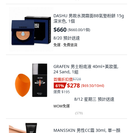
DASHU 男款水潤霧面BB氣墊粉餅 15g
深米色, 1個
$660
(
$660.00/1個
)
8/20
預計送達
免運 ∙ 免費退貨
GRAFEN 男士粉底液 40ml+美妝蛋,
24 Sand, 1組
首購折扣價
$728
$278
61
%
(
$69.50/10ml
)
運費 $195
8/12 星期三
預計送達
WOW免運
(
579
)
MANSSKIN 男性CC霜 30ml, 單一顏