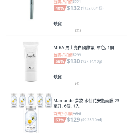
首購折扣價
$221
$132
40
%
(
$132.00/1個
)
缺貨
(
21
)
MIBA 男士亮白隔離霜, 單色, 1個
首購折扣價
$299
$130
56
%
(
$37.14/10g
)
缺貨
(
4
)
Mamonde 夢妝 水仙花安瓶面膜 23
毫升, 6個, 1入
首購折扣價
$352
$129
63
%
(
$9.35/10ml
)