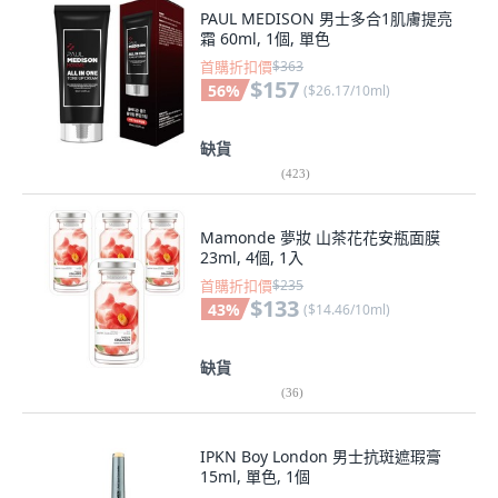
PAUL MEDISON 男士多合1肌膚提亮
霜 60ml, 1個, 單色
首購折扣價
$363
$157
56
%
(
$26.17/10ml
)
缺貨
(
423
)
Mamonde 夢妝 山茶花花安瓶面膜
23ml, 4個, 1入
首購折扣價
$235
$133
43
%
(
$14.46/10ml
)
缺貨
(
36
)
IPKN Boy London 男士抗斑遮瑕膏
15ml, 單色, 1個