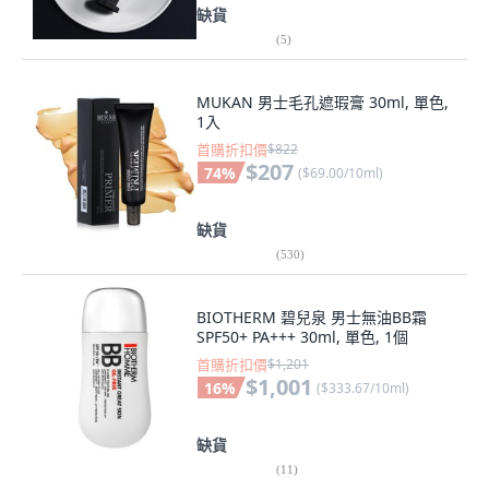
缺貨
(
5
)
MUKAN 男士毛孔遮瑕膏 30ml, 單色,
1入
首購折扣價
$822
$207
74
%
(
$69.00/10ml
)
缺貨
(
530
)
BIOTHERM 碧兒泉 男士無油BB霜
SPF50+ PA+++ 30ml, 單色, 1個
首購折扣價
$1,201
$1,001
16
%
(
$333.67/10ml
)
缺貨
(
11
)