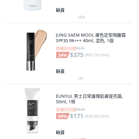
缺貨
(
53
)
JUNG SAEM MOOL 膚色定型隔離霜
SPF30 PA+++ 40ml, 混色, 1個
首購折扣價
$575
$375
34
%
(
$93.75/10ml
)
缺貨
(
1
)
EUNYUL 男士日常護理肌膚提亮霜,
50ml, 1條
首購折扣價
$434
$171
60
%
(
$34.20/10ml
)
缺貨