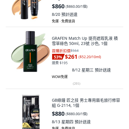
$860
(
$860.00/1個
)
8/20
預計送達
免運 ∙ 免費退貨
GRAFEN Match Up 提亮遮瑕乳液 積
雪草綠色 50ml, 23號 沙色, 1個
首購折扣價
$564
$261
53
%
(
$52.20/10ml
)
運費 $195
8/12 星期三
預計送達
WOW免運
(
201
)
GB綠鐘 匠之技 男士專用眉毛旅行修容
組 G-2114, 1個
$880
(
$880.00/1個
)
8/13 星期四
預計送達
免運 ∙ 免費退貨