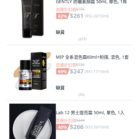
GENTLY 防曬素顏霜 50ml, 單色, 1條
首購折扣價
$705
$261
62
%
(
$52.20/10ml
)
缺貨
(
157
)
MIP 全系混色霜60ml+粉撲, 混色, 1套
首購折扣價
$799
$247
69
%
(
$41.17/10ml
)
缺貨
(
35
)
Lab.12 男士提亮霜 50ml, 單色, 1入
首購折扣價
$444
$266
40
%
(
$53.20/10ml
)