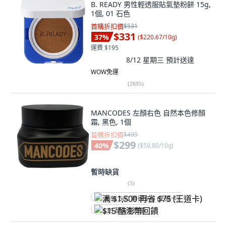
B. READY 男性輕透服貼氣墊粉餅 15g,
1個, 01 石色
首購折扣價
$531
$331
37
%
(
$220.67/10g
)
運費 $195
8/12 星期三
預計送達
WOW免運
(
2695
)
MANCODES 左顏右色 自然本色修顏
霜, 黑色, 1個
首購折扣價
$499
$299
40
%
(
$59.80/10g
)
暫時缺貨
(
5
)
满 $1,500 再省 $75 (王道卡)
$15 酷澎幣回饋