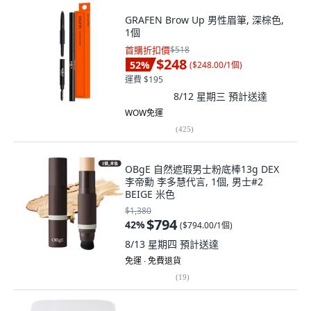
GRAFEN Brow Up 男性眉筆, 深棕色,
1個
首購折扣價
$518
$248
52
%
(
$248.00/1個
)
運費 $195
8/12 星期三
預計送達
WOW免運
(
425
)
OBgE 自然遮瑕男士粉底棒13g DEX
李帝勳 李多慧代言, 1個, 男士#2
BEIGE 米色
$1,380
$794
42
%
(
$794.00/1個
)
8/13 星期四
預計送達
免運 ∙ 免費退貨
(
19
)