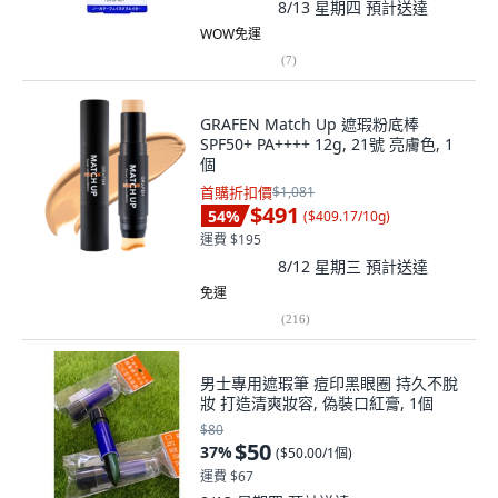
8/13 星期四
預計送達
WOW免運
(
7
)
GRAFEN Match Up 遮瑕粉底棒
SPF50+ PA++++ 12g, 21號 亮膚色, 1
個
首購折扣價
$1,081
$491
54
%
(
$409.17/10g
)
運費 $195
8/12 星期三
預計送達
免運
(
216
)
男士專用遮瑕筆 痘印黑眼圈 持久不脫
妝 打造清爽妝容, 偽裝口紅膏, 1個
$80
$50
37
%
(
$50.00/1個
)
運費 $67