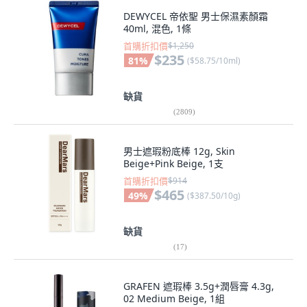
DEWYCEL 帝依聖 男士保濕素顏霜
40ml, 混色, 1條
首購折扣價
$1,250
$235
81
%
(
$58.75/10ml
)
缺貨
(
2809
)
男士遮瑕粉底棒 12g, Skin
Beige+Pink Beige, 1支
首購折扣價
$914
$465
49
%
(
$387.50/10g
)
缺貨
(
17
)
GRAFEN 遮瑕棒 3.5g+潤唇膏 4.3g,
02 Medium Beige, 1組