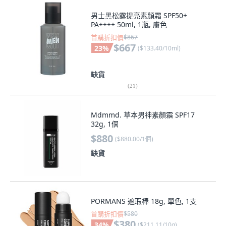
男士黑松露提亮素顏霜 SPF50+
PA++++ 50ml, 1瓶, 膚色
首購折扣價
$867
$667
23
%
(
$133.40/10ml
)
缺貨
(
21
)
Mdmmd. 草本男神素顏霜 SPF17
32g, 1個
$880
(
$880.00/1個
)
缺貨
PORMANS 遮瑕棒 18g, 單色, 1支
首購折扣價
$580
$380
34
%
(
$211.11/10g
)