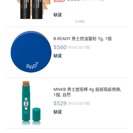
缺貨
(
1340
)
B.READY 男士控油蜜粉 7g, 1個
$560
(
$560.00/1個
)
缺貨
MNKB 男士遮瑕棒 4g 臉部瑕疵修飾,
1個, 自然
$529
(
$529.00/1個
)
缺貨