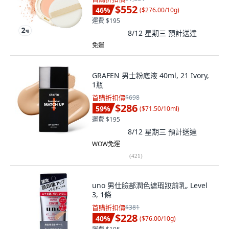
$552
46
%
(
$276.00/10g
)
運費 $195
8/12 星期三
預計送達
免運
GRAFEN 男士粉底液 40ml, 21 Ivory,
1瓶
首購折扣價
$698
$286
59
%
(
$71.50/10ml
)
運費 $195
8/12 星期三
預計送達
WOW免運
(
421
)
uno 男仕臉部潤色遮瑕妝前乳, Level
3, 1條
首購折扣價
$381
$228
40
%
(
$76.00/10g
)