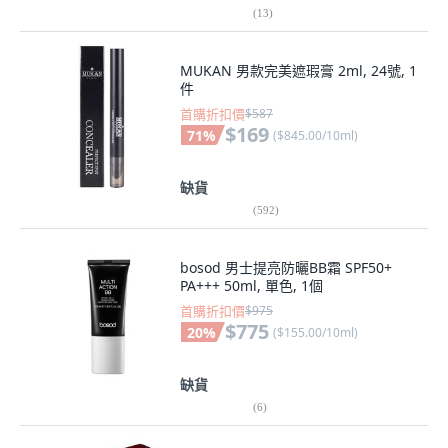
(
13
)
MUKAN 男款完美遮瑕膏 2ml, 24號, 1
件
首購折扣價
$587
$169
71
%
(
$845.00/10ml
)
缺貨
(
592
)
bosod 男士提亮防曬BB霜 SPF50+
PA+++ 50ml, 單色, 1個
首購折扣價
$975
$775
20
%
(
$155.00/10ml
)
缺貨
(
6
)