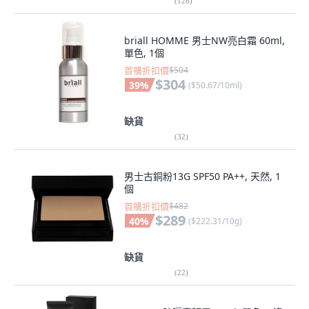
(
128
)
briall HOMME 男士NW亮白霜 60ml,
單色, 1個
首購折扣價
$504
$304
39
%
(
$50.67/10ml
)
缺貨
(
32
)
男士古銅粉13G SPF50 PA++, 天然, 1
個
首購折扣價
$482
$289
40
%
(
$222.31/10g
)
缺貨
(
22
)