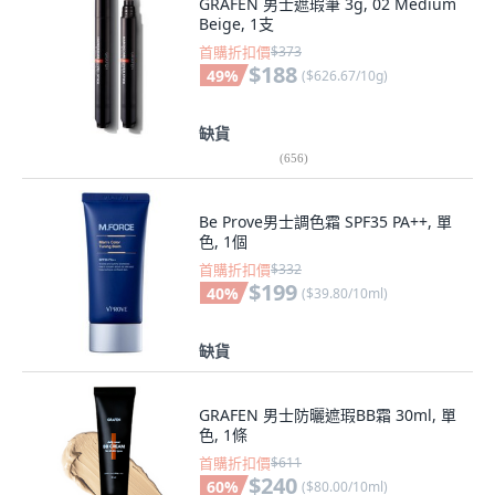
GRAFEN 男士遮瑕筆 3g, 02 Medium
Beige, 1支
首購折扣價
$373
$188
49
%
(
$626.67/10g
)
缺貨
(
656
)
Be Prove男士調色霜 SPF35 PA++, 單
色, 1個
首購折扣價
$332
$199
40
%
(
$39.80/10ml
)
缺貨
GRAFEN 男士防曬遮瑕BB霜 30ml, 單
色, 1條
首購折扣價
$611
$240
60
%
(
$80.00/10ml
)