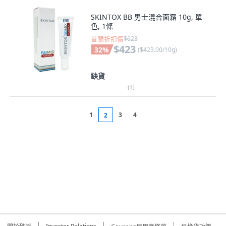
SKINTOX BB 男士混合面霜 10g, 單
色, 1條
首購折扣價
$623
$423
32
%
(
$423.00/10g
)
缺貨
(
1
)
1
3
4
2