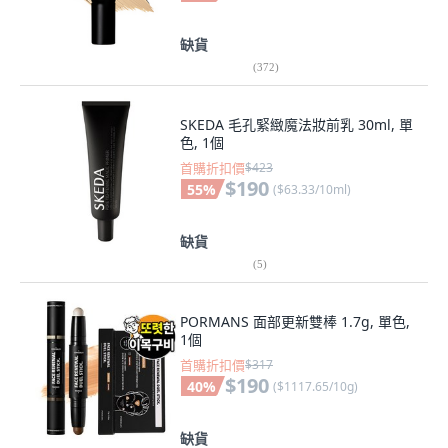
缺貨
(
372
)
SKEDA 毛孔緊緻魔法妝前乳 30ml, 單
色, 1個
首購折扣價
$423
$190
55
%
(
$63.33/10ml
)
缺貨
(
5
)
PORMANS 面部更新雙棒 1.7g, 單色,
1個
首購折扣價
$317
$190
40
%
(
$1117.65/10g
)
缺貨