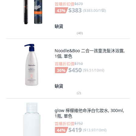
首購折扣價
$679
$383
43
%
(
$383.00/1個
)
缺貨
(
40
)
Noodle&Boo 二合一孩童洗髮沐浴露,
1個, 單色
首購折扣價
$710
$450
36
%
(
$9.51/10ml
)
缺貨
(
2
)
glow 檸檬維他命淨白化妝水, 300ml,
1瓶, 單色
首購折扣價
$752
$419
44
%
(
$13.97/10ml
)