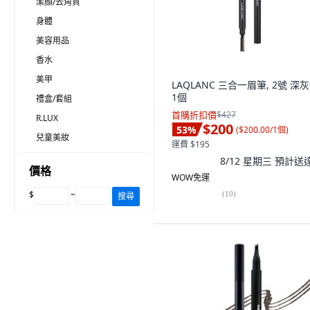
潔顏/去角質
身體
美容用品
香水
美甲
LAQLANC 三合一眉筆, 2號 深灰
1個
禮盒/套組
首購折扣價
$427
R.LUX
$200
53
%
(
$200.00/1個
)
兒童美妝
運費 $195
8/12 星期三
預計送
價格
WOW免運
$
~
(
10
)
搜尋