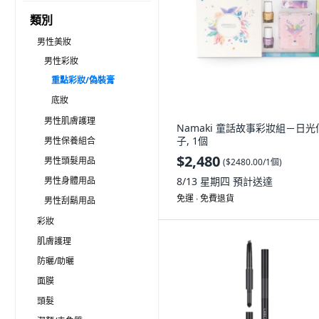
類別
男性美妝
男性彩妝
重點彩妝/偽裝膏
底妝
男性肌膚護理
Namaki 童話故事彩妝組－日光
子, 1個
男性保養組合
$2,480
男性頭髮用品
(
$2480.00/1個
)
男性身體用品
8/13 星期四
預計送達
免運 ∙ 免費退貨
男性刮鬍用品
彩妝
肌膚護理
防曬/助曬
面膜
頭髮