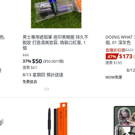
色,
男士專用遮瑕筆 痘印黑眼圈 持久不
DOING WHAT
脫妝 打造清爽妝容, 偽裝口紅膏, 1
個, 01 深灰色
個
首購折扣價
$329
$173
$80
47
%
(
$50
37
%
(
$50.00/1個
)
運費 $195
運費 $67
達
8/
8/13 星期四
預計送達
WOW免運
免費退貨
(
1
)