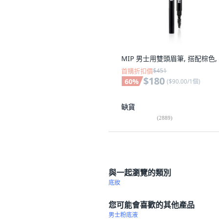
MIP 男士用雙頭眉筆, 搭配棕色,
首購折扣價
$451
$180
60
%
(
$90.00/1個
)
缺貨
(
2889
)
與一起瀏覽的類別
底妝
您可能會喜歡的其他產品
男士粉底液