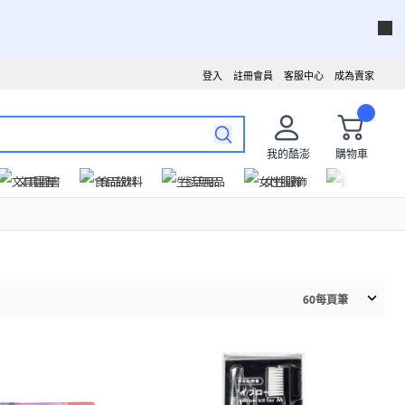
登入
註冊會員
客服中心
成為賣家
我的酷澎
購物車
文具圖書
食品飲料
生活用品
女性服飾
運動戶外
60
每頁筆