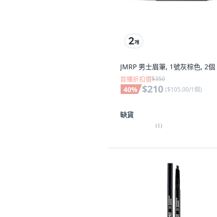
JMRP 男士眉筆, 1號灰棕色, 2個
首購折扣價
$350
$210
40
%
(
$105.00/1個
)
缺貨
(
1
)