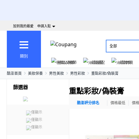
加到我的最愛
申請入駐
全部
類別
爸氣父親節
火箭速配
火箭跨境
酷澎首頁
美妝保養
男性美妝
男性彩妝
重點彩妝/偽裝膏
篩選器
重點彩妝/偽裝膏
酷澎評分排名
價格最低
價
僅顯示
僅顯示
僅顯示