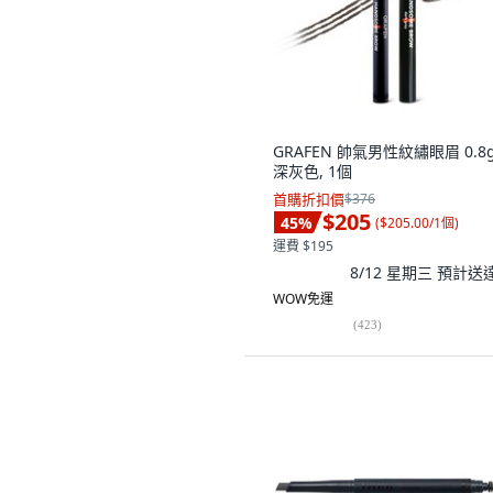
GRAFEN 帥氣男性紋繡眼眉 0.8g
深灰色, 1個
首購折扣價
$376
$205
45
%
(
$205.00/1個
)
運費 $195
8/12 星期三
預計送
WOW免運
(
423
)