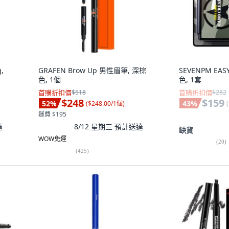
,
GRAFEN Brow Up 男性眉筆, 深棕
SEVENPM EA
色, 1個
色, 1套
首購折扣價
$518
首購折扣價
$282
$248
$159
52
%
43
%
(
$248.00/1個
)
(
運費 $195
達
8/12 星期三
預計送達
缺貨
WOW免運
(
20
)
(
425
)