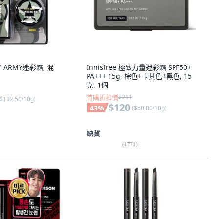
SY ARMY迷彩霜, 混
Innisfree 極致力量迷彩霜 SPF50+
PA+++ 15g, 棕色+卡其色+黑色, 15
克, 1個
首購折扣價
$211
$132.50/10g
)
$120
43
%
(
$80.00/10g
)
缺貨
(
1771
)