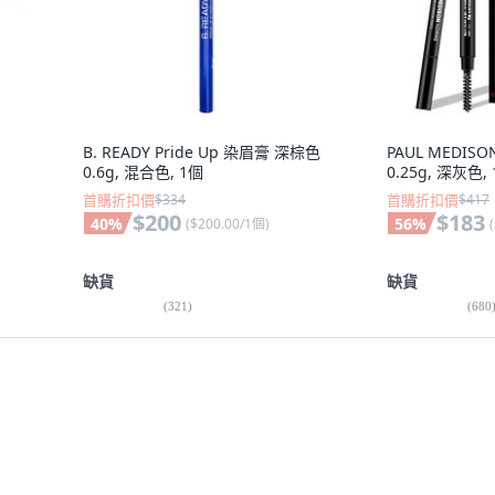
B. READY Pride Up 染眉膏 深棕色
PAUL MEDI
0.6g, 混合色, 1個
0.25g, 深灰色,
首購折扣價
$334
首購折扣價
$417
$200
$183
40
%
56
%
(
$200.00/1個
)
(
缺貨
缺貨
(
321
)
(
680