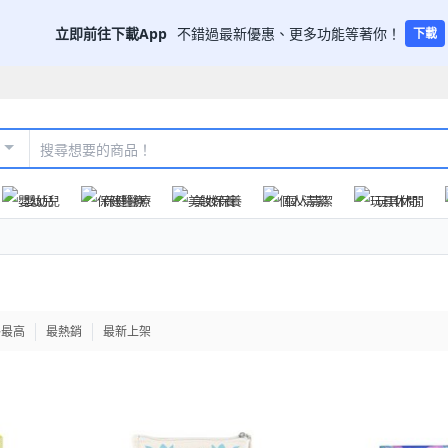
立即前往下載App
不錯過最新優惠、更多功能等著你！
下載
嬰幼兒
保健醫療
美妝保養
個人清潔
玩具休閒
格最高
最熱銷
最新上架