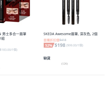
SON 男士多合一眉筆
SKEDA Awesome眉筆, 深灰色, 2個
 1組
首購折扣價
$418
$198
52
%
(
$99.00/1個
)
$183.00/1個
)
缺貨
(
126
)
)