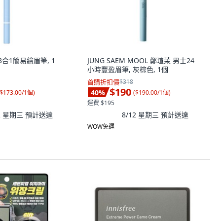
 3合1簡易繪眉筆, 1
JUNG SAEM MOOL 鄭瑄茉 男士24
小時豐盈眉筆, 灰棕色, 1個
首購折扣價
$318
$190
40
%
$173.00/1個
)
(
$190.00/1個
)
運費 $195
12 星期三
預計送達
8/12 星期三
預計送達
WOW免運