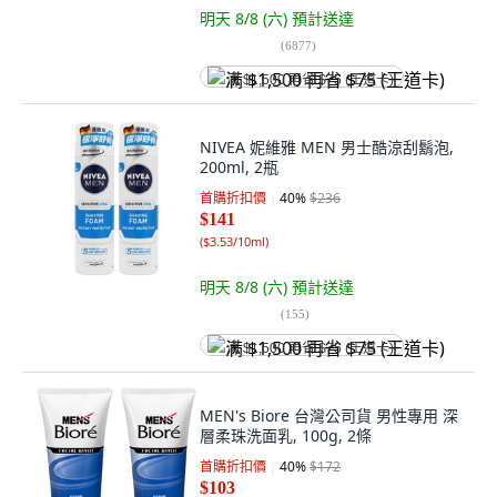
明天 8/8 (六)
預計送達
(
6877
)
满 $1,500 再省 $75 (王道卡)
NIVEA 妮維雅 MEN 男士酷涼刮鬍泡,
200ml, 2瓶
首購折扣價
40
%
$236
$141
(
$3.53/10ml
)
明天 8/8 (六)
預計送達
(
155
)
满 $1,500 再省 $75 (王道卡)
MEN's Biore 台灣公司貨 男性專用 深
層柔珠洗面乳, 100g, 2條
首購折扣價
40
%
$172
$103