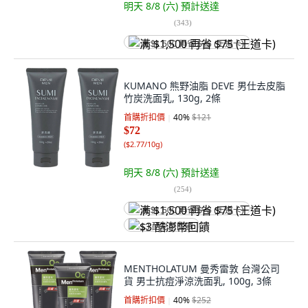
明天 8/8 (六)
預計送達
(
343
)
满 $1,500 再省 $75 (王道卡)
KUMANO 熊野油脂 DEVE 男仕去皮脂
竹炭洗面乳, 130g, 2條
首購折扣價
40
%
$121
$72
(
$2.77/10g
)
明天 8/8 (六)
預計送達
(
254
)
满 $1,500 再省 $75 (王道卡)
$3 酷澎幣回饋
MENTHOLATUM 曼秀雷敦 台灣公司
貨 男士抗痘淨涼洗面乳, 100g, 3條
首購折扣價
40
%
$252