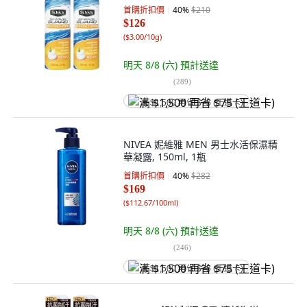
首購折扣價
40
%
$210
$126
(
$3.00/10g
)
明天 8/8 (六)
預計送達
(
289
)
满 $1,500 再省 $75 (王道卡)
NIVEA 妮維雅 MEN 男士水活保濕精
華凝露, 150ml, 1瓶
首購折扣價
40
%
$282
$169
(
$112.67/100ml
)
明天 8/8 (六)
預計送達
(
246
)
满 $1,500 再省 $75 (王道卡)