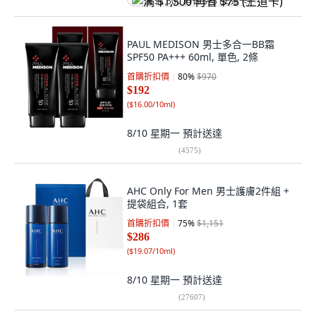
满 $1,500 再省 $75 (王道卡)
PAUL MEDISON 男士多合一BB霜
SPF50 PA+++ 60ml, 單色, 2條
首購折扣價
80
%
$970
$192
(
$16.00/10ml
)
8/10 星期一
預計送達
(
4575
)
AHC Only For Men 男士護膚2件組 +
提袋組合, 1套
首購折扣價
75
%
$1,151
$286
(
$19.07/10ml
)
8/10 星期一
預計送達
(
27607
)