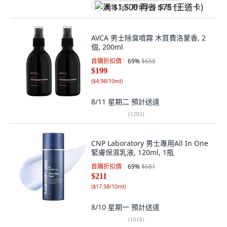
满 $1,500 再省 $75 (王道卡)
AVCA 男士除臭噴霧 木質費洛蒙香, 2
個, 200ml
首購折扣價
69
%
$658
$199
(
$4.98/10ml
)
8/11 星期二
預計送達
(
1202
)
CNP Laboratory 男士專用All In One
緊膚保濕乳液, 120ml, 1瓶
首購折扣價
69
%
$681
$211
(
$17.58/10ml
)
8/10 星期一
預計送達
(
1618
)