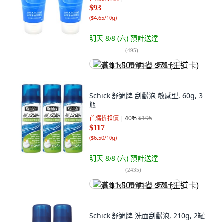
$93
(
$4.65/10g
)
明天 8/8 (六)
預計送達
(
495
)
满 $1,500 再省 $75 (王道卡)
Schick 舒適牌 刮鬍泡 敏感型, 60g, 3
瓶
首購折扣價
40
%
$195
$117
(
$6.50/10g
)
明天 8/8 (六)
預計送達
(
2435
)
满 $1,500 再省 $75 (王道卡)
Schick 舒適牌 洗面刮鬍泡, 210g, 2罐