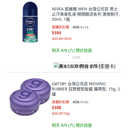
NIVEA 妮維雅 MEN 台灣公司貨 男士
止汗爽身乳液 瞬間酷涼系列 激爽制汗,
50ml, 1瓶
首購折扣價
40
%
$174
$104
(
$20.80/10ml
)
明天 8/8 (六)
預計送達
(
228
)
满 $1,500 再省 $75 (王道卡)
GATSBY 台灣公司貨 MOVING
RUBBER 狂野塑型髮蠟 攜帶型, 15g, 2
罐
首購折扣價
40
%
$180
$108
(
$36.00/10g
)
明天 8/8 (六)
預計送達