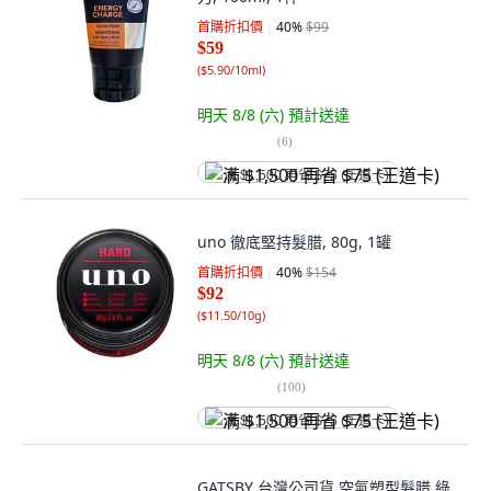
首購折扣價
40
%
$99
$59
(
$5.90/10ml
)
明天 8/8 (六)
預計送達
(
6
)
满 $1,500 再省 $75 (王道卡)
uno 徹底堅持髮腊, 80g, 1罐
首購折扣價
40
%
$154
$92
(
$11.50/10g
)
明天 8/8 (六)
預計送達
(
100
)
满 $1,500 再省 $75 (王道卡)
GATSBY 台灣公司貨 空氣塑型髮腊 綠