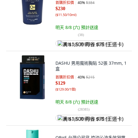
首購折扣價
40
%
$384
$230
(
$11.50/10ml
)
明天 8/8 (六)
預計送達
(
38
)
满 $1,500 再省 $75 (王道卡)
DASHU 男用魔術胸貼 52張 37mm, 1
盒
首購折扣價
40
%
$215
$129
(
$129.00/1個
)
明天 8/8 (六)
預計送達
(
28385
)
满 $1,500 再省 $75 (王道卡)
OBgE 台灣公司貨 控油沁涼多效凝露,