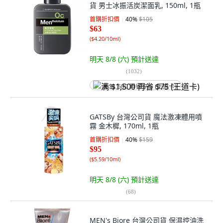
貨 男士冰振活炭潔面乳, 150ml, 1瓶
首購折扣價
40
%
$105
$63
(
$4.20/10ml
)
明天 8/8 (六)
預計送達
(
1032
)
满 $1,500 再省 $75 (王道卡)
GATSBy 台灣公司貨 魔法激凍體用噴
霧 金木樨, 170ml, 1瓶
首購折扣價
40
%
$159
$95
(
$5.59/10ml
)
明天 8/8 (六)
預計送達
(
68
)
MEN's Biore 台灣公司貨 保濕控油洗