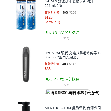
GATSBy 舒涼制汗噴霧 清新海洋,
221ml, 2瓶
首購折扣價
40
%
$206
$123
(
$2.78/10ml
)
明天 8/8 (六)
預計送達
(
428
)
HYUNDAI 現代 充電式鼻毛修剪器 FC-
032 360°圓角刀頭設計
首購折扣價
40
%
$143
$85
明天 8/8 (六)
預計送達
(
223
)
满 $1,500 再省 $75 (王道卡)
MENTHOLATUM 曼秀雷敦 台灣公司