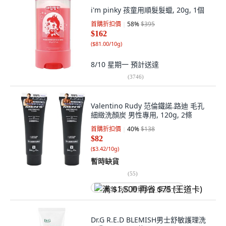
i'm pinky 孩童用順髮髮蠟, 20g, 1個
首購折扣價
58
%
$395
$162
(
$81.00/10g
)
8/10 星期一
預計送達
(
3746
)
Valentino Rudy 范倫鐵諾.路迪 毛孔
細緻洗顏炭 男性專用, 120g, 2條
首購折扣價
40
%
$138
$82
(
$3.42/10g
)
暫時缺貨
(
55
)
满 $1,500 再省 $75 (王道卡)
Dr.G R.E.D BLEMISH男士舒敏護理洗