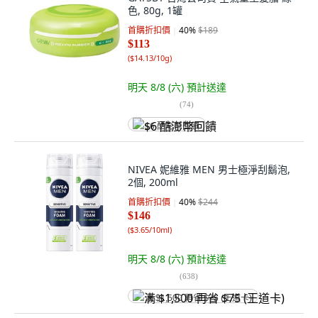
色, 80g, 1罐
首購折扣價
40
%
$189
$113
(
$14.13/10g
)
明天 8/8 (六)
預計送達
(
74
)
$6 酷澎幣回饋
NIVEA 妮維雅 MEN 男士極淨刮鬍泡,
2個, 200ml
首購折扣價
40
%
$244
$146
(
$3.65/10ml
)
明天 8/8 (六)
預計送達
(
638
)
满 $1,500 再省 $75 (王道卡)