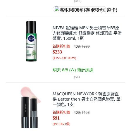
(
482
)
满 $1,500 再省 $75 (王道卡)
NIVEA 妮維雅 MEN 男士積雪草B5原
力修護機能水 舒緩穩定 修護瑕疵 平滑
緊實, 150ml, 1瓶
首購折扣價
40
%
$389
$233
(
$155.33/100ml
)
明天 8/8 (六)
預計送達
(
56
)
MACQUEEN NEWYORK 韓國原廠直
供 Better then 男士自然潤色唇膏, 單
一顏色, 1支
首購折扣價
40
%
$153
$91
(
$91.00/1個
)