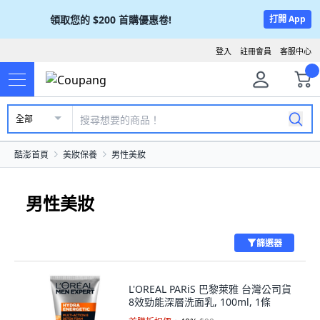
領取您的
$200
首購優惠卷!
打開 App
登入
註冊會員
客服中心
全部
酷澎首頁
美妝保養
男性美妝
男性美妝
篩選器
L'OREAL PARiS 巴黎萊雅 台灣公司貨
8效勁能深層洗面乳, 100ml, 1條