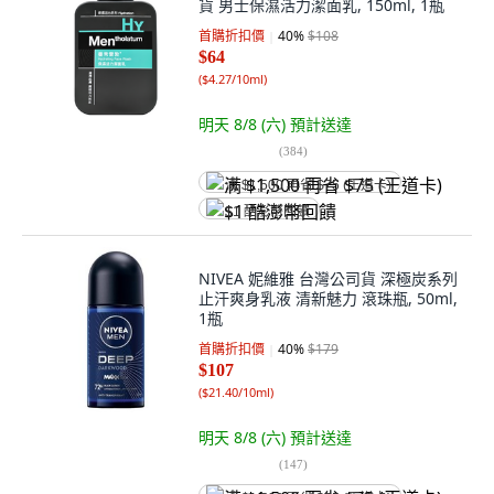
貨 男士保濕活力潔面乳, 150ml, 1瓶
首購折扣價
40
%
$108
$64
(
$4.27/10ml
)
明天 8/8 (六)
預計送達
(
384
)
满 $1,500 再省 $75 (王道卡)
$1 酷澎幣回饋
NIVEA 妮維雅 台灣公司貨 深極炭系列
止汗爽身乳液 清新魅力 滾珠瓶, 50ml,
1瓶
首購折扣價
40
%
$179
$107
(
$21.40/10ml
)
明天 8/8 (六)
預計送達
(
147
)