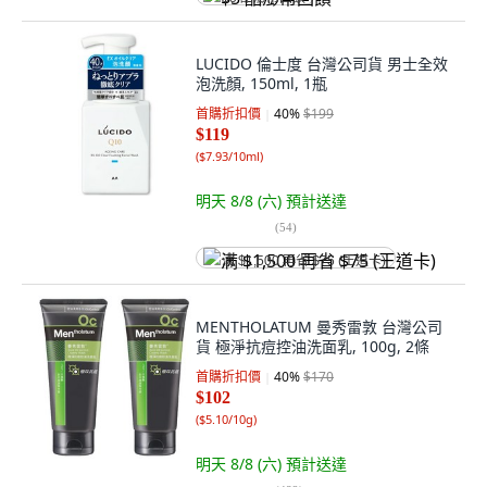
LUCIDO 倫士度 台灣公司貨 男士全效
泡洗顏, 150ml, 1瓶
首購折扣價
40
%
$199
$119
(
$7.93/10ml
)
明天 8/8 (六)
預計送達
(
54
)
满 $1,500 再省 $75 (王道卡)
MENTHOLATUM 曼秀雷敦 台灣公司
貨 極淨抗痘控油洗面乳, 100g, 2條
首購折扣價
40
%
$170
$102
(
$5.10/10g
)
明天 8/8 (六)
預計送達