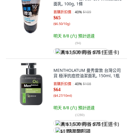
面乳, 100g, 1條
首購折扣價
40
%
$109
$65
(
$6.50/10g
)
明天 8/8 (六)
預計送達
(
94
)
满 $1,500 再省 $75 (王道卡)
MENTHOLATUM 曼秀雷敦 台灣公司
貨 極淨抗痘控油潔面乳, 150ml, 1瓶
首購折扣價
40
%
$108
$64
(
$4.27/10ml
)
明天 8/8 (六)
預計送達
(
1280
)
满 $1,500 再省 $75 (王道卡)
$1 酷澎幣回饋