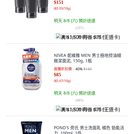
$151
(
$5.03/10g
)
明天 8/8 (六)
預計送達
(
237
)
满 $1,500 再省 $75 (王道卡)
NIVEA 妮維雅 MEN 男士極地控油細
緻潔面泥, 150g, 1瓶
首購折扣價
40
%
$143
$85
(
$5.67/10g
)
明天 8/8 (六)
預計送達
(
405
)
满 $1,500 再省 $75 (王道卡)
POND'S 旁氏 男士洗面乳 橘色 勁能活
力, 100ml, 1件