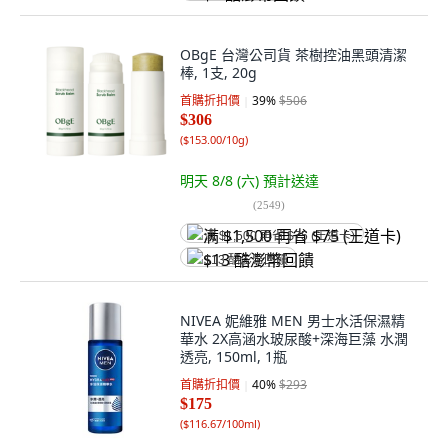
OBgE 台灣公司貨 茶樹控油黑頭清潔
棒, 1支, 20g
首購折扣價
39
%
$506
$306
(
$153.00/10g
)
明天 8/8 (六)
預計送達
(
2549
)
满 $1,500 再省 $75 (王道卡)
$13 酷澎幣回饋
NIVEA 妮維雅 MEN 男士水活保濕精
華水 2X高涵水玻尿酸+深海巨藻 水潤
透亮, 150ml, 1瓶
首購折扣價
40
%
$293
$175
(
$116.67/100ml
)