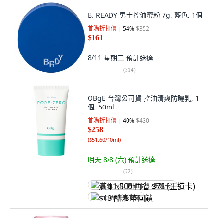
B. READY 男士控油蜜粉 7g, 藍色, 1個
首購折扣價
54
%
$352
$161
8/11 星期二
預計送達
(
314
)
OBgE 台灣公司貨 控油清爽防曬乳, 1
個, 50ml
首購折扣價
40
%
$430
$258
(
$51.60/10ml
)
明天 8/8 (六)
預計送達
(
72
)
满 $1,500 再省 $75 (王道卡)
$13 酷澎幣回饋