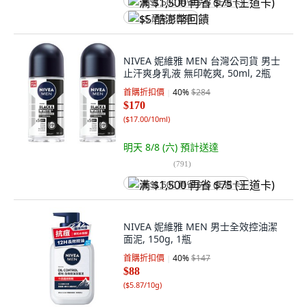
满 $1,500 再省 $75 (王道卡)
$5 酷澎幣回饋
NIVEA 妮維雅 MEN 台灣公司貨 男士
止汗爽身乳液 無印乾爽, 50ml, 2瓶
首購折扣價
40
%
$284
$170
(
$17.00/10ml
)
明天 8/8 (六)
預計送達
(
791
)
满 $1,500 再省 $75 (王道卡)
NIVEA 妮維雅 MEN 男士全效控油潔
面泥, 150g, 1瓶
首購折扣價
40
%
$147
$88
(
$5.87/10g
)