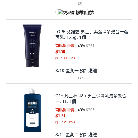
(
3
)
$5 酷澎幣回饋
IOPE 艾諾碧 男士完美潔淨多效合一潔
面乳, 125g, 1個
首購折扣價
40
%
$251
$150
(
$12.00/10g
)
8/10 星期一
預計送達
(
3266
)
C2Y 凡士林 48h 男士保濕乳液多效合
一, 1L, 1個
首購折扣價
40
%
$205
$123
(
$1.23/10ml
)
8/11 星期二
預計送達