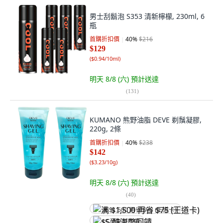
男士刮鬍泡 S353 清新檸檬, 230ml, 6
瓶
首購折扣價
40
%
$216
$129
(
$0.94/10ml
)
明天 8/8 (六)
預計送達
(
131
)
KUMANO 熊野油脂 DEVE 剃鬚凝膠,
220g, 2條
首購折扣價
40
%
$238
$142
(
$3.23/10g
)
明天 8/8 (六)
預計送達
(
40
)
满 $1,500 再省 $75 (王道卡)
$5 酷澎幣回饋