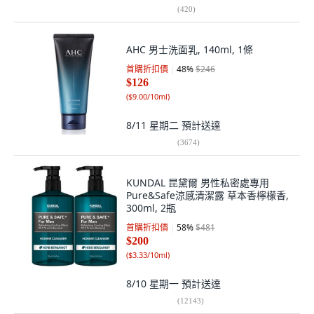
(
420
)
AHC 男士洗面乳, 140ml, 1條
首購折扣價
48
%
$246
$126
(
$9.00/10ml
)
8/11 星期二
預計送達
(
3674
)
KUNDAL 昆黛爾 男性私密處專用
Pure&Safe涼感清潔露 草本香檸檬香,
300ml, 2瓶
首購折扣價
58
%
$481
$200
(
$3.33/10ml
)
8/10 星期一
預計送達
(
12143
)