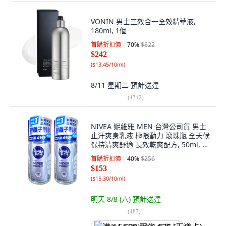
VONIN 男士三效合一全效精華液,
180ml, 1個
首購折扣價
70
%
$822
$242
(
$13.45/10ml
)
8/11 星期二
預計送達
(
4312
)
NIVEA 妮維雅 MEN 台灣公司貨 男士
止汗爽身乳液 極限動力 滾珠瓶 全天候
保持清爽舒適 長效乾爽配方, 50ml, 2
瓶
首購折扣價
40
%
$256
$153
(
$15.30/10ml
)
明天 8/8 (六)
預計送達
(
487
)