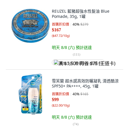
REUZEL 藍豬超強水性髮油 Blue
Pomade, 35g, 1罐
首購折扣價
40
%
$279
$167
(
$47.72/10g
)
明天 8/8 (六)
預計送達
(
111
)
满 $1,500 再省 $75 (王道卡)
雪芙蘭 超水感高效防曬凝乳 清透酷涼
SPF50+ PA++++, 45g, 1罐
首購折扣價
40
%
$165
$99
(
$22.00/10g
)
明天 8/8 (六)
預計送達
(
74
)