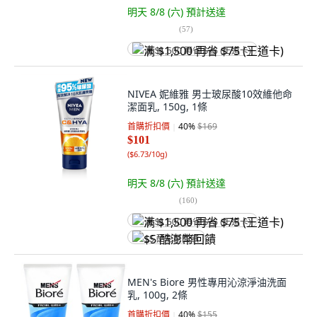
明天 8/8 (六)
預計送達
(
57
)
满 $1,500 再省 $75 (王道卡)
NIVEA 妮維雅 男士玻尿酸10效維他命
潔面乳, 150g, 1條
首購折扣價
40
%
$169
$101
(
$6.73/10g
)
明天 8/8 (六)
預計送達
(
160
)
满 $1,500 再省 $75 (王道卡)
$5 酷澎幣回饋
MEN's Biore 男性專用沁涼淨油洗面
乳, 100g, 2條
首購折扣價
40
%
$155