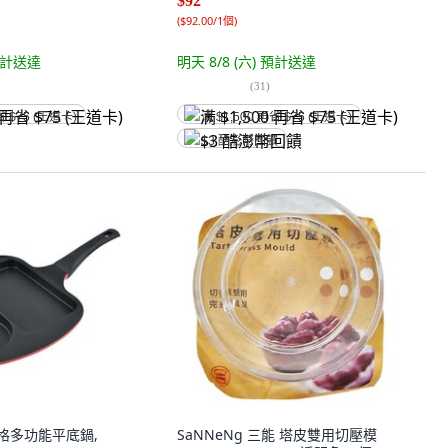
$92
(
$92.00/1個
)
計送達
明天 8/8 (六)
預計送達
(
31
)
省 $75 (王道卡)
满 $1,500 再省 $75 (王道卡)
$3 酷澎幣回饋
t 三格多功能平底鍋,
SaNNeNg 三能 塔皮雙用切壓模