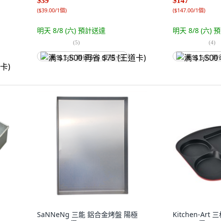
$39
$147
(
$39.00/1個
)
(
$147.00/1個
)
明天 8/8 (六)
預計送達
明天 8/8 (六)
預
(
5
)
(
4
)
满 $1,500 再省 $75 (王道卡)
满 $1,500 再
SaNNeNg 三能 鋁合金烤盤 陽極
Kitchen-Ar