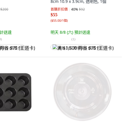
8cm 10.9 x 3.9cm, 透明色, 1個
$200
首購折扣價
40
%
$92
$55
(
$55.00/1個
)
計送達
明天 8/8 (六)
預計送達
9
)
(
1
)
省 $75 (王道卡)
满 $1,500 再省 $75 (王道卡)