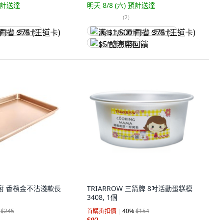
計送達
明天 8/8 (六)
預計送達
(
2
)
省 $75 (王道卡)
满 $1,500 再省 $75 (王道卡)
$5 酷澎幣回饋
 學廚 香檳金不沾淺款長
TRIARROW 三箭牌 8吋活動蛋糕模
3408, 1個
$245
首購折扣價
40
%
$154