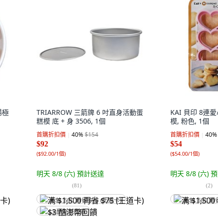
陽極
TRIARROW 三箭牌 6 吋直身活動蛋
KAI 貝印 8
糕模 底 + 身 3506, 1個
模, 粉色, 1個
首購折扣價
40
%
$154
首購折扣價
40
%
$92
$54
(
$92.00/1個
)
(
$54.00/1個
)
明天 8/8 (六)
預計送達
明天 8/8 (六)
預
(
81
)
(
2
)
满 $1,500 再省 $75 (王道卡)
满 $1,500 再
$3 酷澎幣回饋