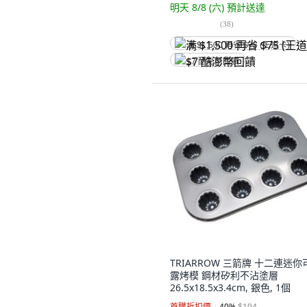
明天 8/8 (六)
預計送達
(
38
)
满 $1,500 再省 $75 (王道卡)
$7 酷澎幣回饋
TRIARROW 三箭牌 十二連迷你
露烤模 鋼材矽利不沾塗層
26.5x18.5x3.4cm, 銀色, 1個
首購折扣價
40
%
$194