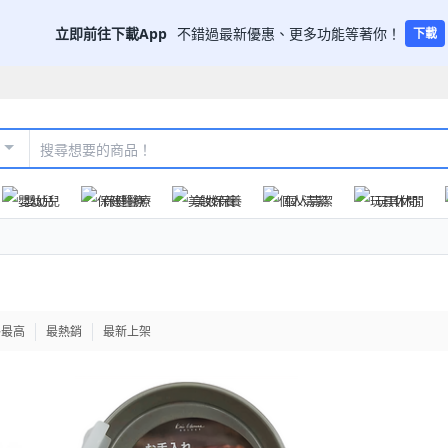
立即前往下載App
不錯過最新優惠、更多功能等著你！
下載
嬰幼兒
保健醫療
美妝保養
個人清潔
玩具休閒
格最高
最熱銷
最新上架