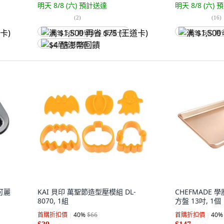
明天 8/8 (六)
預計送達
明天 8/8 (六)
預
(
2
)
(
16
)
满 $1,500 再省 $75 (王道卡)
满 $1,500 再
$4 酷澎幣回饋
可麗
KAI 貝印 萬聖節造型壓模組 DL-
CHEFMADE
8070, 1組
方盤 13吋, 1個
首購折扣價
40
%
$66
首購折扣價
40
%