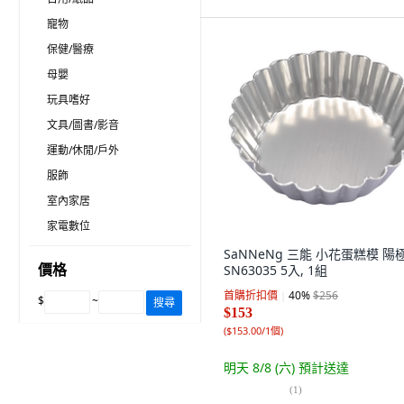
寵物
保健/醫療
母嬰
玩具嗜好
文具/圖書/影音
運動/休閒/戶外
服飾
室內家居
家電數位
SaNNeNg 三能 小花蛋糕模 陽
價格
SN63035 5入, 1組
首購折扣價
40
%
$256
$
~
搜尋
$153
(
$153.00/1個
)
明天 8/8 (六)
預計送達
(
1
)