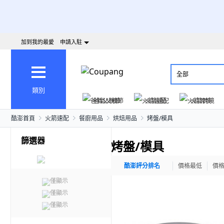
加到我的最愛
申請入駐
全部
類別
爸氣父親節
火箭速配
火箭跨境
酷澎首頁
火箭速配
餐廚用品
烘焙用品
烤盤/模具
篩選器
烤盤/模具
酷澎評分排名
價格最低
價
僅顯示
僅顯示
僅顯示