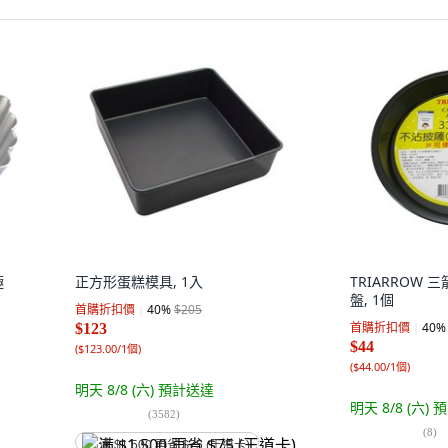
極
正方形蛋糕模具, 1入
TRIARROW
盤, 1個
首購折扣價
40
%
$205
首購折扣價
40
%
$123
$44
(
$123.00/1個
)
(
$44.00/1個
)
明天 8/8 (六)
預計送達
明天 8/8 (六)
預
(
3582
)
(
8
)
满 $1,500 再省 $75 (王道卡)