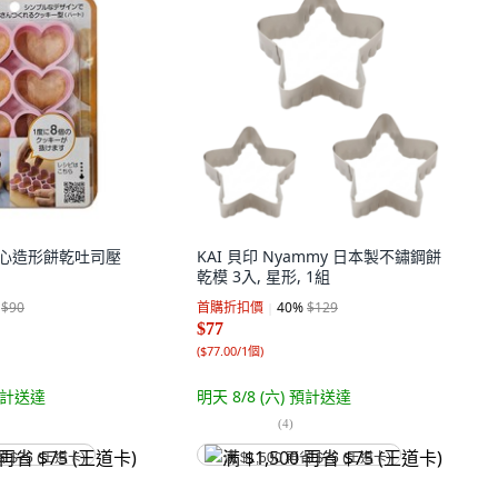
連愛心造形餅乾吐司壓
KAI 貝印 Nyammy 日本製不鏽鋼餅
乾模 3入, 星形, 1組
$90
首購折扣價
40
%
$129
$77
(
$77.00/1個
)
計送達
明天 8/8 (六)
預計送達
(
4
)
省 $75 (王道卡)
满 $1,500 再省 $75 (王道卡)