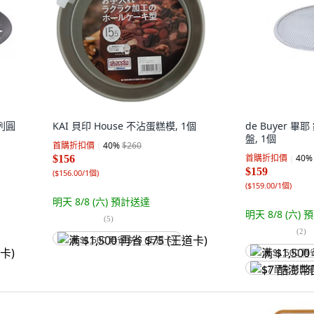
系列圓
KAI 貝印 House 不沾蛋糕模, 1個
de Buyer 
盤, 1個
首購折扣價
40
%
$260
首購折扣價
40
%
$156
$159
(
$156.00/1個
)
(
$159.00/1個
)
明天 8/8 (六)
預計送達
明天 8/8 (六)
預
(
5
)
(
2
)
满 $1,500 再省 $75 (王道卡)
满 $1,500 再
$7 酷澎幣回