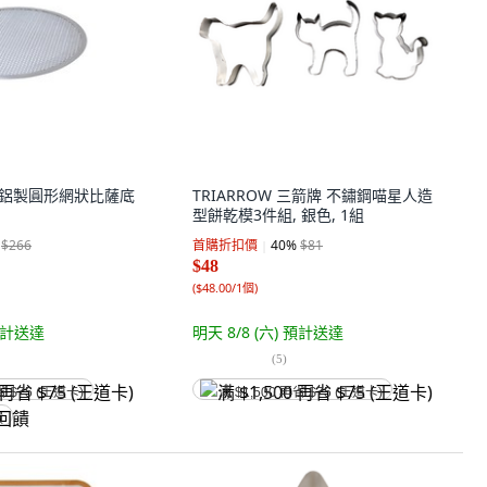
畢耶 鋁製圓形網狀比薩底
TRIARROW 三箭牌 不鏽鋼喵星人造
型餅乾模3件組, 銀色, 1組
$266
首購折扣價
40
%
$81
$48
(
$48.00/1個
)
計送達
明天 8/8 (六)
預計送達
(
5
)
省 $75 (王道卡)
满 $1,500 再省 $75 (王道卡)
饋