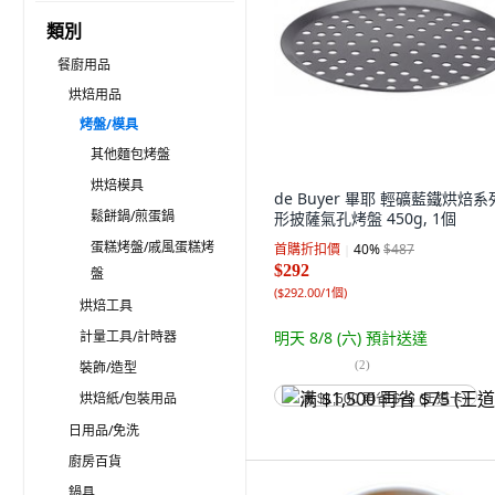
類別
餐廚用品
烘焙用品
烤盤/模具
其他麵包烤盤
烘焙模具
de Buyer 畢耶 輕礦藍鐵烘焙
鬆餅鍋/煎蛋鍋
形披薩氣孔烤盤 450g, 1個
蛋糕烤盤/戚風蛋糕烤
首購折扣價
40
%
$487
$292
盤
(
$292.00/1個
)
烘焙工具
計量工具/計時器
明天 8/8 (六)
預計送達
(
2
)
裝飾/造型
烘焙紙/包裝用品
满 $1,500 再省 $75 (王道卡)
日用品/免洗
廚房百貨
鍋具