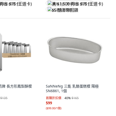
省 $75 (王道卡)
满 $1,500 再省 $75 (王道卡)
$5 酷澎幣回饋
 三箭牌 長方形鳳梨酥模
SaNNeNg 三能 乳酪蛋糕模 陽極
SN6861, 1個
$135
首購折扣價
40
%
$165
$99
(
$99.00/1個
)