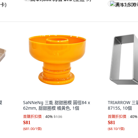
满 $1,500 再
模
SaNNeNg 三能 甜甜圈模 圓徑84 x
TRIARROW
62mm, 甜甜圈模 橘黃色, 1個
8715S, 10個
首購折扣價
40
%
$136
首購折扣價
40
%
$81
$81
(
$81.00/1個
)
(
$8.10/1個
)