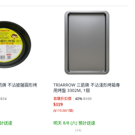
 三箭牌 不沾披薩圓形烤
TRIARROW 三箭牌 不沾淺形烤箱專
用烤盤 3302M, 1個
$74
首購折扣價
40
%
$199
$119
(
$119.00/1個
)
計送達
明天 8/8 (六)
預計送達
(
14
)