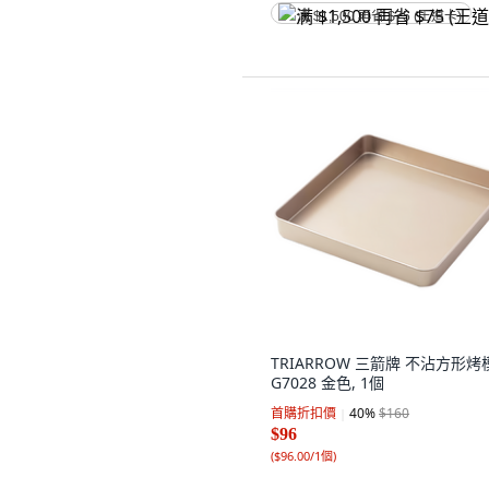
满 $1,500 再省 $75 (王道卡)
TRIARROW 三箭牌 不沾方形烤
G7028 金色, 1個
首購折扣價
40
%
$160
$96
(
$96.00/1個
)