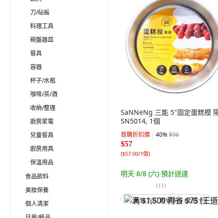
刀/砧板
料理工具
碗盤器皿
餐具
容器
杯子/水瓶
咖啡/茶/酒
收納/整理
SaNNeNg 三能 5"固定蛋糕模 
SN5014, 1個
廚房家電
首購折扣價
40
%
$96
兒童餐具
$57
廚房用具
(
$57.00/1個
)
保溫用品
明天 8/8 (六)
預計送達
食品飲料
(
11
)
美妝保養
满 $1,500 再省 $75 (王道卡)
個人清潔
日用/紙品