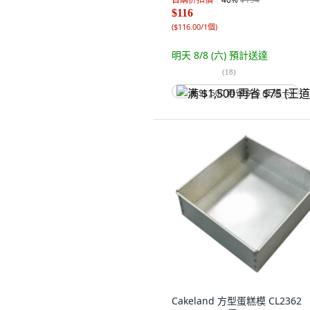
$116
(
$116.00/1個
)
明天 8/8 (六)
預計送達
(
18
)
满 $1,500 再省 $75 (王道卡)
Cakeland 方型蛋糕模 CL2362