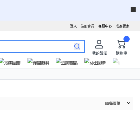
登入
註冊會員
客服中心
成為賣家
我的酷澎
購物車
文具圖書
食品飲料
生活用品
女性服飾
運動戶外
60
每頁筆