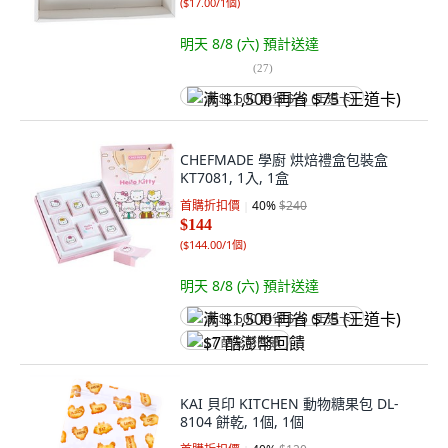
(
$17.00/1個
)
明天 8/8 (六)
預計送達
(
27
)
满 $1,500 再省 $75 (王道卡)
CHEFMADE 學廚 烘焙禮盒包裝盒
KT7081, 1入, 1盒
首購折扣價
40
%
$240
$144
(
$144.00/1個
)
明天 8/8 (六)
預計送達
满 $1,500 再省 $75 (王道卡)
$7 酷澎幣回饋
KAI 貝印 KITCHEN 動物糖果包 DL-
8104 餅乾, 1個, 1個