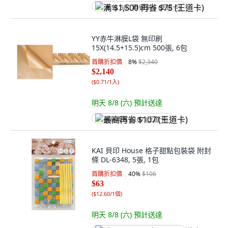
满 $1,500 再省 $75 (王道卡)
YY赤牛淋膜L袋 無印刷
15X(14.5+15.5)cm 500張, 6包
首購折扣價
8
%
$2,340
$2,140
(
$0.71/1入
)
明天 8/8 (六)
預計送達
最高再省 $107 (王道卡)
KAI 貝印 House 格子甜點包裝袋 附封
條 DL-6348, 5張, 1包
首購折扣價
40
%
$106
$63
(
$12.60/1個
)
明天 8/8 (六)
預計送達