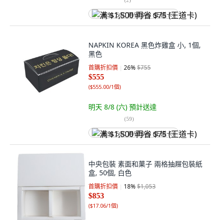
满 $1,500 再省 $75 (王道卡)
NAPKIN KOREA 黑色炸雞盒 小, 1個,
黑色
首購折扣價
26
%
$755
$555
(
$555.00/1個
)
明天 8/8 (六)
預計送達
(
59
)
满 $1,500 再省 $75 (王道卡)
中央包裝 素面和菓子 兩格抽屜包裝紙
盒, 50個, 白色
首購折扣價
18
%
$1,053
$853
(
$17.06/1個
)