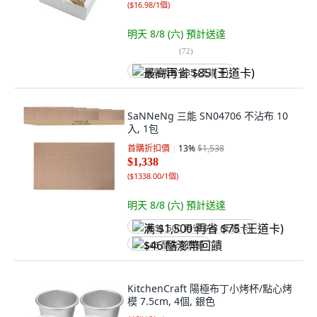
(
$16.98/1個
)
明天 8/8 (六)
預計送達
(
72
)
最高再省 $85 (王道卡)
SaNNeNg 三能 SN04706 不沾布 10
入, 1包
首購折扣價
13
%
$1,538
$1,338
(
$1338.00/1個
)
明天 8/8 (六)
預計送達
满 $1,500 再省 $75 (王道卡)
$46 酷澎幣回饋
KitchenCraft 陽極布丁小烤杯/點心烤
模 7.5cm, 4個, 銀色