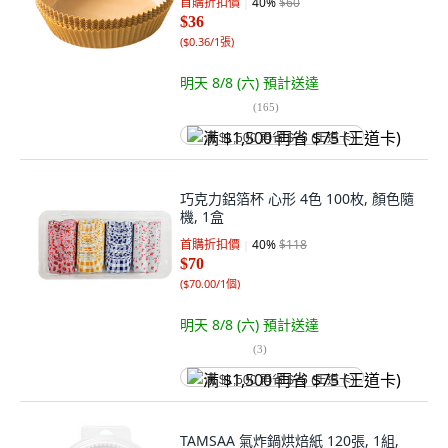
首購折扣價
40
%
$60
$36
(
$0.36/1張
)
明天 8/8 (六)
預計送達
(
165
)
满 $1,500 再省 $75 (王道卡)
巧克力鋁箔杯 心形 4色 100枚, 顏色隨
機, 1盒
首購折扣價
40
%
$118
$70
(
$70.00/1個
)
明天 8/8 (六)
預計送達
(
3
)
满 $1,500 再省 $75 (王道卡)
TAMSAA 氣炸鍋烘焙紙 120張, 1組,