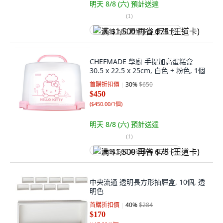
明天 8/8 (六)
預計送達
(
1
)
满 $1,500 再省 $75 (王道卡)
CHEFMADE 學廚 手提加高蛋糕盒
30.5 x 22.5 x 25cm, 白色 + 粉色, 1個
首購折扣價
30
%
$650
$450
(
$450.00/1個
)
明天 8/8 (六)
預計送達
(
1
)
满 $1,500 再省 $75 (王道卡)
中央流通 透明長方形抽屜盒, 10個, 透
明色
首購折扣價
40
%
$284
$170