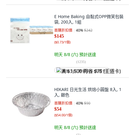
E Home Baking 自黏式OPP微笑包裝
袋, 200入, 1組
首購折扣價
40
%
$242
$145
(
$0.73/1個
)
明天 8/8 (六)
預計送達
(
1235
)
满 $1,500 再省 $75 (王道卡)
HIKARI 日光生活 烘焙小圓盤 8入, 1
入, 銀色
首購折扣價
40
%
$90
$54
(
$54.00/1個
)
明天 8/8 (六)
預計送達
(
1
)