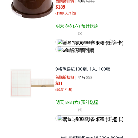
首購折扣價
40
%
$315
$189
(
$189.00/1個
)
明天 8/8 (六)
預計送達
(
5
)
满 $1,500 再省 $75 (王道卡)
$8 酷澎幣回饋
9格毛邊紙100張, 1入, 100張
首購折扣價
41
%
$53
$31
(
$0.31/1張
)
明天 8/8 (六)
預計送達
(
4
)
满 $1,500 再省 $75 (王道卡)
一次性透明麵包opp袋 320g 800ml,