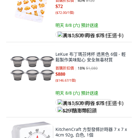
首購折扣價
40
%
$120
$72
(
$72.00/1個
)
明天 8/8 (六)
預計送達
满 $1,500 再省 $75 (王道卡)
LeKue 布丁瑪芬烤杯 透黑色 6個 - 輕
鬆製作美味點心 安全無毒材質
首購折扣價
18
%
$1,080
$880
(
$146.67/1個
)
明天 8/8 (六)
預計送達
满 $1,500 再省 $75 (王道卡)
$29 酷澎幣回饋
KitchenCraft 方型發條計時器 7 x 7 x
4cm 92g, 白色, 1個