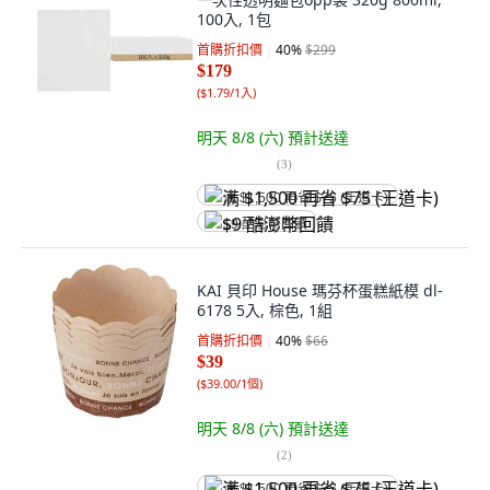
100入, 1包
首購折扣價
40
%
$299
$179
(
$1.79/1入
)
明天 8/8 (六)
預計送達
(
3
)
满 $1,500 再省 $75 (王道卡)
$9 酷澎幣回饋
KAI 貝印 House 瑪芬杯蛋糕紙模 dl-
6178 5入, 棕色, 1組
首購折扣價
40
%
$66
$39
(
$39.00/1個
)
明天 8/8 (六)
預計送達
(
2
)
满 $1,500 再省 $75 (王道卡)