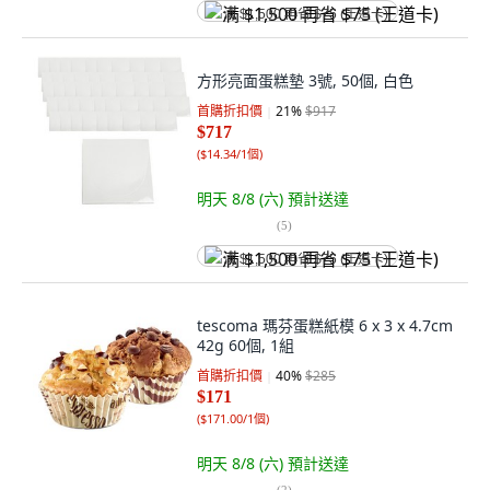
满 $1,500 再省 $75 (王道卡)
方形亮面蛋糕墊 3號, 50個, 白色
首購折扣價
21
%
$917
$717
(
$14.34/1個
)
明天 8/8 (六)
預計送達
(
5
)
满 $1,500 再省 $75 (王道卡)
tescoma 瑪芬蛋糕紙模 6 x 3 x 4.7cm
42g 60個, 1組
首購折扣價
40
%
$285
$171
(
$171.00/1個
)
明天 8/8 (六)
預計送達
(
2
)