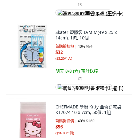
(
3
)
满 $1,500 再省 $75 (王道卡)
Skater 塑膠袋 D/M M(49 x 25 x
14cm), 1包, 10個
首購折扣價
40
%
$54
$32
(
$3.20/1入
)
明天 8/8 (六)
預計送達
(
7
)
满 $1,500 再省 $75 (王道卡)
CHEFMADE 學廚 Kitty 曲奇餅乾袋
KT7074 10 x 7cm, 50個, 1組
首購折扣價
40
%
$160
$96
(
$96.00/1個
)