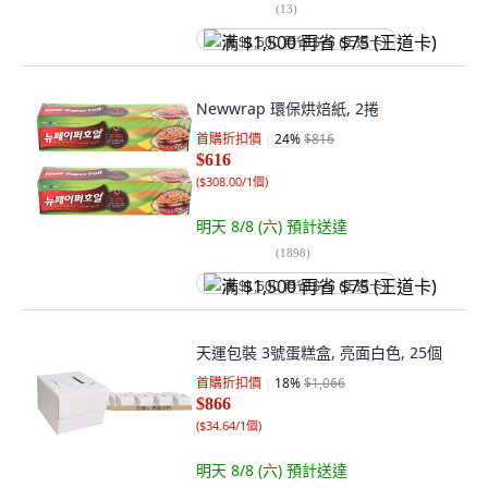
(
13
)
满 $1,500 再省 $75 (王道卡)
Newwrap 環保烘焙紙, 2捲
首購折扣價
24
%
$816
$616
(
$308.00/1個
)
明天 8/8 (六)
預計送達
(
1898
)
满 $1,500 再省 $75 (王道卡)
天運包裝 3號蛋糕盒, 亮面白色, 25個
首購折扣價
18
%
$1,066
$866
(
$34.64/1個
)
明天 8/8 (六)
預計送達