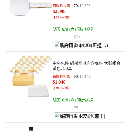
首購折扣價
7
%
$2,598
$2,398
(
$23.98/1個
)
明天 8/8 (六)
預計送達
(
22
)
最高再省 $120 (王道卡)
中央包裝 緞帶塔派盒含底座 大號組合,
黃色, 50套
首購折扣價
9
%
$2,140
$1,940
(
$38.80/1個
)
明天 8/8 (六)
預計送達
(
9
)
最高再省 $97 (王道卡)