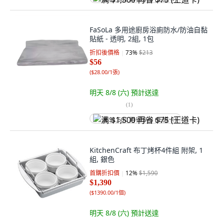
FaSoLa 多用途廚房浴廁防水/防油自黏
貼紙 - 透明, 2組, 1包
折扣後價格
73
%
$213
$56
(
$28.00/1張
)
明天 8/8 (六)
預計送達
(
1
)
满 $1,500 再省 $75 (王道卡)
KitchenCraft 布丁烤杯4件組 附架, 1
組, 銀色
首購折扣價
12
%
$1,590
$1,390
(
$1390.00/1個
)
明天 8/8 (六)
預計送達