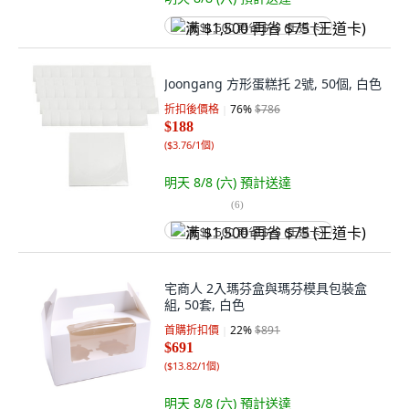
满 $1,500 再省 $75 (王道卡)
Joongang 方形蛋糕托 2號, 50個, 白色
折扣後價格
76
%
$786
$188
(
$3.76/1個
)
明天 8/8 (六)
預計送達
(
6
)
满 $1,500 再省 $75 (王道卡)
宅商人 2入瑪芬盒與瑪芬模具包裝盒
組, 50套, 白色
首購折扣價
22
%
$891
$691
(
$13.82/1個
)
明天 8/8 (六)
預計送達