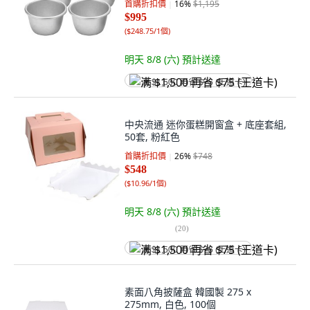
首購折扣價
16
%
$1,195
$995
(
$248.75/1個
)
明天 8/8 (六)
預計送達
满 $1,500 再省 $75 (王道卡)
中央流通 迷你蛋糕開窗盒 + 底座套組,
50套, 粉紅色
首購折扣價
26
%
$748
$548
(
$10.96/1個
)
明天 8/8 (六)
預計送達
(
20
)
满 $1,500 再省 $75 (王道卡)
素面八角披薩盒 韓國製 275 x
275mm, 白色, 100個