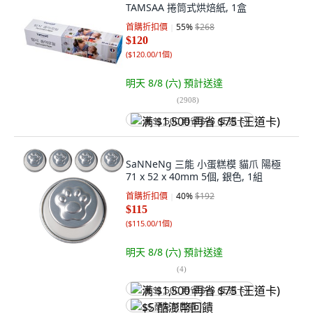
TAMSAA 捲筒式烘焙紙, 1盒
首購折扣價
55
%
$268
$120
(
$120.00/1個
)
明天 8/8 (六)
預計送達
(
2908
)
满 $1,500 再省 $75 (王道卡)
SaNNeNg 三能 小蛋糕模 貓爪 陽極
71 x 52 x 40mm 5個, 銀色, 1組
首購折扣價
40
%
$192
$115
(
$115.00/1個
)
明天 8/8 (六)
預計送達
(
4
)
满 $1,500 再省 $75 (王道卡)
$5 酷澎幣回饋