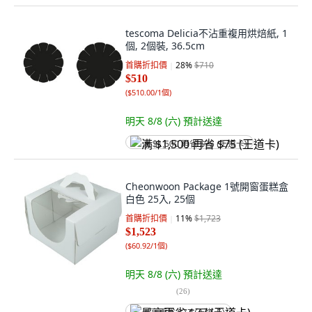
tescoma Delicia不沾重複用烘焙紙, 1
個, 2個裝, 36.5cm
首購折扣價
28
%
$710
$510
(
$510.00/1個
)
明天 8/8 (六)
預計送達
满 $1,500 再省 $75 (王道卡)
Cheonwoon Package 1號開窗蛋糕盒
白色 25入, 25個
首購折扣價
11
%
$1,723
$1,523
(
$60.92/1個
)
明天 8/8 (六)
預計送達
(
26
)