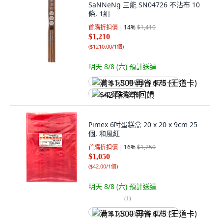
SaNNeNg 三能 SN04726 不沾布 10
條, 1組
首購折扣價
14
%
$1,410
$1,210
(
$1210.00/1個
)
明天 8/8 (六)
預計送達
满 $1,500 再省 $75 (王道卡)
$42 酷澎幣回饋
Pimex 6吋蛋糕盒 20 x 20 x 9cm 25
個, 和風紅
首購折扣價
16
%
$1,250
$1,050
(
$42.00/1個
)
明天 8/8 (六)
預計送達
(
1
)
满 $1,500 再省 $75 (王道卡)