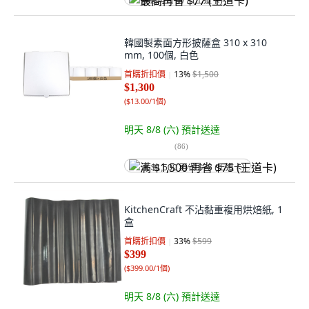
最高再省 $77 (王道卡)
韓國製素面方形披薩盒 310 x 310
mm, 100個, 白色
首購折扣價
13
%
$1,500
$1,300
(
$13.00/1個
)
明天 8/8 (六)
預計送達
(
86
)
满 $1,500 再省 $75 (王道卡)
KitchenCraft 不沾黏重複用烘焙紙, 1
盒
首購折扣價
33
%
$599
$399
(
$399.00/1個
)
明天 8/8 (六)
預計送達