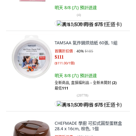
明天 8/8 (六)
預計送達
(
4
)
满 $1,500 再省 $75 (王道卡)
TAMSAA 氣炸鍋烘焙紙 60張, 1組
首購折扣價
40
%
$185
$111
(
$111.00/1個
)
明天 8/8 (六)
預計送達
全新商品
,
盒損福利品 – 全新未開封
(2)
最低
111
(
20778
)
满 $1,500 再省 $75 (王道卡)
CHEFMADE 學廚 可扣式圓型蛋糕盒
28.4 x 16cm, 棕色, 1個