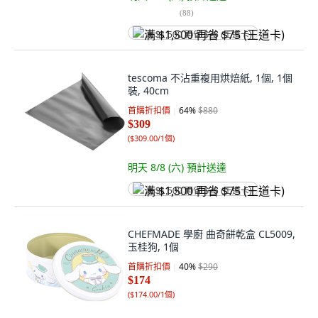
(
88
)
满 $1,500 再省 $75 (王道卡)
tescoma 不沾重複用烘焙紙, 1個, 1個
裝, 40cm
首購折扣價
64
%
$880
$309
(
$309.00/1個
)
明天 8/8 (六)
預計送達
满 $1,500 再省 $75 (王道卡)
CHEFMADE 學廚 曲奇餅乾盒 CL5009,
玉桂狗, 1個
首購折扣價
40
%
$290
$174
(
$174.00/1個
)