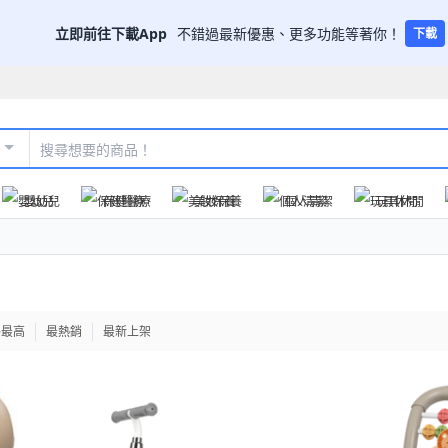
立即前往下載App
不錯過最新優惠、更多功能等著你！
下載
嬰幼兒
保健醫療
美妝保養
個人清潔
玩具休閒
格最高
最熱銷
最新上架