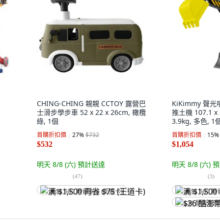
CHING-CHING 親親 CCTOY 露營巴
KiKimmy 
士滑步學步車 52 x 22 x 26cm, 橄欖
推土機 107.1 x 5
綠, 1個
3.9kg, 多色, 1
首購折扣價
27
%
$732
首購折扣價
15
%
$532
$1,054
明天 8/8 (六)
預計送達
明天 8/8 (六)
預
(
47
)
(
3
)
满 $1,500 再省 $75 (王道卡)
满 $1,500 再
$36 酷澎幣