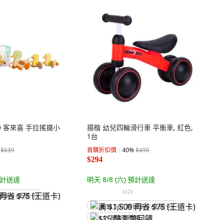
RLD 客來喜 手拉搖擺小
揚楷 幼兒四輪滑行車 平衡車, 紅色,
1台
$639
首購折扣價
40
%
$490
$294
計送達
明天 8/8 (六)
預計送達
(
12
)
省 $75 (王道卡)
满 $1,500 再省 $75 (王道卡)
$15 酷澎幣回饋