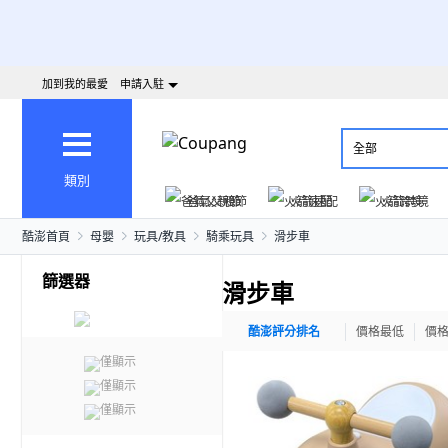
加到我的最愛
申請入駐
全部
類別
爸氣父親節
火箭速配
火箭跨境
酷澎首頁
母嬰
玩具/教具
騎乘玩具
滑步車
篩選器
滑步車
酷澎評分排名
價格最低
價
僅顯示
僅顯示
僅顯示