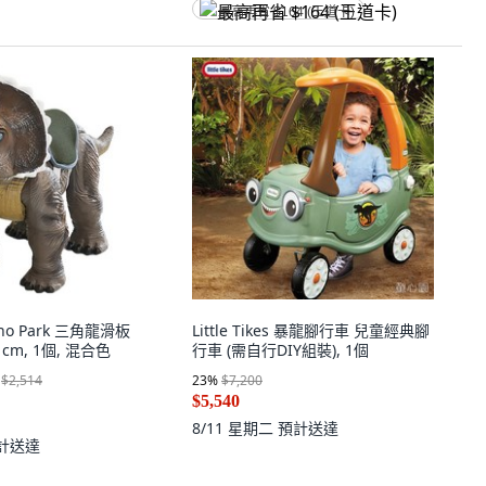
最高再省 $164 (王道卡)
Dino Park 三角龍滑板
Little Tikes 暴龍腳行車 兒童經典腳
74 cm, 1個, 混合色
行車 (需自行DIY組裝), 1個
$2,514
23
%
$7,200
$5,540
8/11 星期二
預計送達
計送達