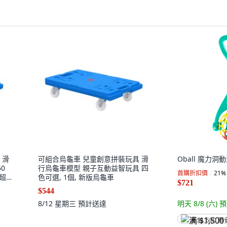
 滑
可組合烏龜車 兒童創意拼裝玩具 滑
Oball 魔力洞動
0
行烏龜車模型 親子互動益智玩具 四
首購折扣價
21
%
,超
色可選, 1個, 新版烏龜車
$721
$544
8/12 星期三
預計送達
明天 8/8 (六)
預
满 $1,500 再