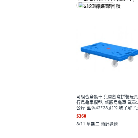
$123 酷澎幣回饋
可組合烏龜車 兒童創意拼裝玩具
行烏龜車模型, 新版烏龜車 載重5
公斤_藍色42*28,好的,我了解了
取只能3組, 1個
$360
8/11 星期二
預計送達