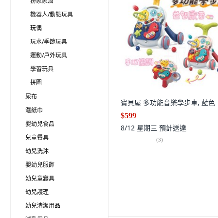
扮家家酒
機器人/動態玩具
玩偶
玩水/季節玩具
運動/戶外玩具
學習玩具
拼圖
尿布
寶貝屋 多功能音樂學步車, 藍色
濕紙巾
$599
嬰幼兒食品
8/12 星期三
預計送達
兒童餐具
(
3
)
幼兒洗沐
嬰幼兒服飾
幼兒童寢具
幼兒護理
幼兒清潔用品