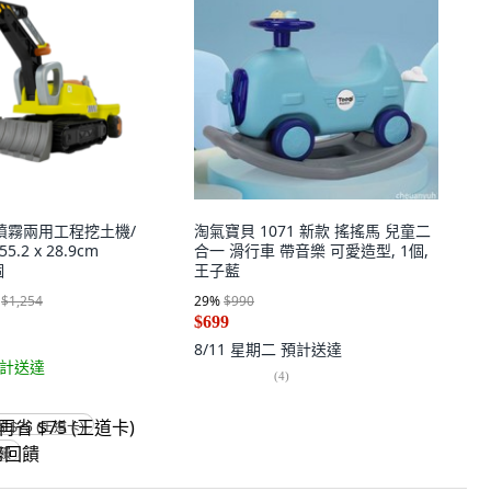
聲光噴霧兩用工程挖土機/
淘氣寶貝 1071 新款 搖搖馬 兒童二
5.2 x 28.9cm
合一 滑行車 帶音樂 可愛造型, 1個,
個
王子藍
$1,254
29
%
$990
$699
8/11 星期二
預計送達
計送達
(
4
)
省 $75 (王道卡)
回饋