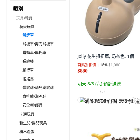
類別
玩具/教具
騎乘玩具
滑步車
滑板車/剪刀滑板車
電動車/摩托車
Jolly 花生扭扭車, 奶茶色, 1個
彈跳棒
首購折扣價
18
%
$1,080
腳行車
$880
搖搖馬
明天 8/8 (六)
預計送達
彈跳球/幼兒跳跳球
(
5
)
直排輪/溜冰鞋
满 $1,500 再省 $75 (王道卡)
安全帽/護具
卡通玩具
新生兒/嬰兒玩具
積木遊戲