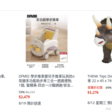
嚕車,
DFMEI 學步推車嬰兒手推車玩具防o
THINK Toys 
型腿多功能助步車三合一週歲禮物,
車 22 x 45 x 
1個, 蜜糖黃-四合一/2檔調速/安全材
首購折扣價
49
%
質+贈牽引繩:參考詳情
59
%
$6,197
$1,276
$2,479
8/12 星期三
預
8/19
預計送達
(
15
)