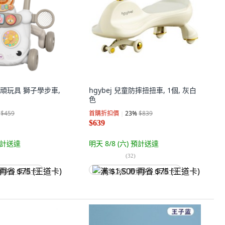
YS 頑玩具 獅子學步車,
hgybej 兒童防摔扭扭車, 1個, 灰白
色
$459
首購折扣價
23
%
$839
$639
計送達
明天 8/8 (六)
預計送達
(
32
)
省 $75 (王道卡)
满 $1,500 再省 $75 (王道卡)