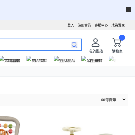
登入
註冊會員
客服中心
成為賣家
我的酷澎
購物車
文具圖書
食品飲料
生活用品
女性服飾
運動戶外
60
每頁筆