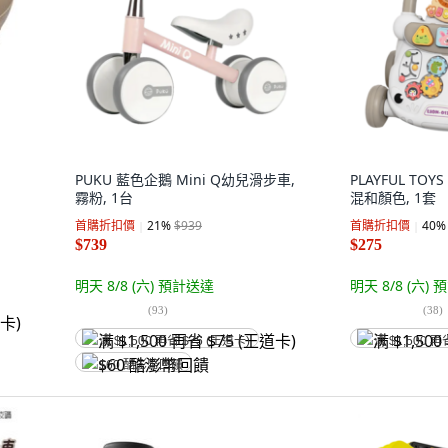
PUKU 藍色企鵝 Mini Q幼兒滑步車,
PLAYFUL TO
霧粉, 1台
混和顏色, 1套
首購折扣價
21
%
$939
首購折扣價
40
%
$739
$275
明天 8/8 (六)
預計送達
明天 8/8 (六)
預
(
93
)
(
38
)
满 $1,500 再省 $75 (王道卡)
满 $1,500 再
$60 酷澎幣回饋