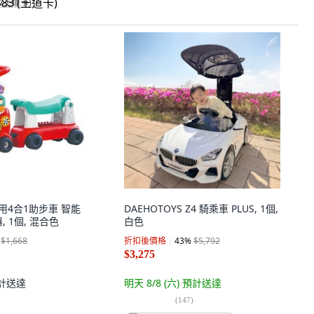
 (王道卡)
兒童用4合1助步車 智能
DAEHOTOYS Z4 騎乘車 PLUS, 1個,
 1個, 混合色
白色
$1,668
折扣後價格
43
%
$5,792
$3,275
計送達
明天 8/8 (六)
預計送達
(
147
)