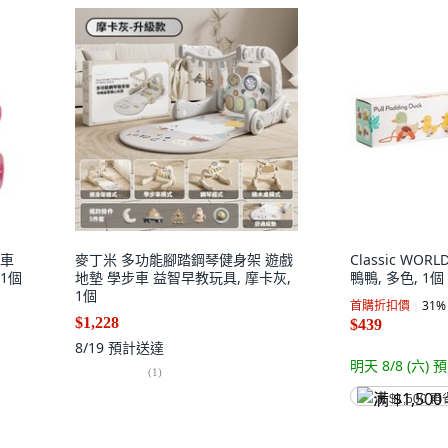
步車
麥丁米 多功能腳踏鋼琴健身架 遊戲
Classic WO
 1個
地墊 學步車 益智早教玩具, 摩卡灰,
鴨鴨, 多色, 1個
1個
首購折扣價
31
%
$1,228
$439
8/19
預計送達
明天 8/8 (六)
預
(
1
)
满 $1,500 再