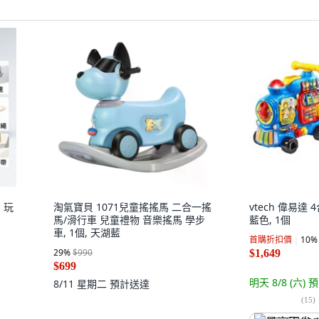
 玩
淘氣寶貝 1071兒童搖搖馬 二合一搖
vtech 偉易達
馬/滑行車 兒童禮物 音樂搖馬 學步
藍色, 1個
車, 1個, 天湖藍
首購折扣價
10
%
29
%
$990
$1,649
$699
明天 8/8 (六)
預
8/11 星期二
預計送達
(
15
)