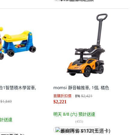
 4合1智慧積木學習車,
momsi 靜音輪推車, 1個, 橘色
首購折扣價
8
%
$2,421
$1,849
$2,221
明天 8/8 (六)
預計送達
計送達
(
455
)
最高再省 $112 (王道卡)