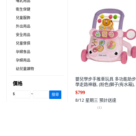
哺乳用品
衛生保健
兒童服飾
外出用品
安全用品
兒童傢俱
孕婦食品
孕婦用品
幼兒童讀物
嬰兒學步手推車玩具 多功能助
價格
學走路神器, (粉色)獅子(有水箱),
$799
$
~
搜尋
8/12 星期三
預計送達
(
1
)