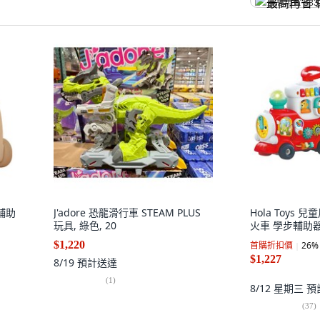
最高再省 $83
步輔助
J'adore 恐龍滑行車 STEAM PLUS
Hola Toys 
玩具, 綠色, 20
火車 學步輔助器,
$1,220
首購折扣價
26
%
$1,227
8/19
預計送達
(
1
)
8/12 星期三
預
(
37
)