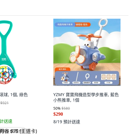
滾球, 1個, 綠色
YZMY 寶寶飛機造型學步推車, 藍色
小熊推車, 1個
$921
50
%
$580
$290
計送達
8/19
預計送達
省 $75 (王道卡)