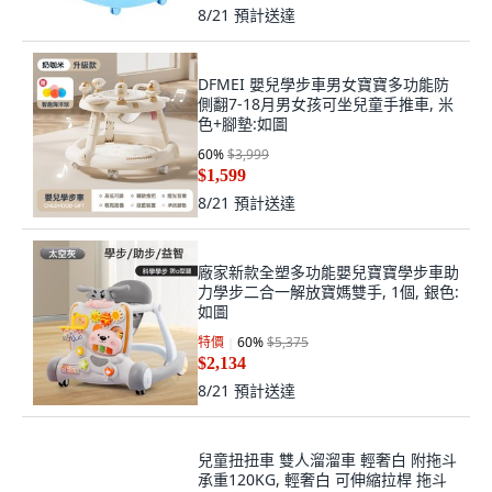
8/21
預計送達
DFMEI 嬰兒學步車男女寶寶多功能防
側翻7-18月男女孩可坐兒童手推車, 米
色+腳墊:如圖
60
%
$3,999
$1,599
8/21
預計送達
廠家新款全塑多功能嬰兒寶寶學步車助
力學步二合一解放寶媽雙手, 1個, 銀色:
如圖
特價
60
%
$5,375
$2,134
8/21
預計送達
兒童扭扭車 雙人溜溜車 輕奢白 附拖斗
承重120KG, 輕奢白 可伸縮拉桿 拖斗