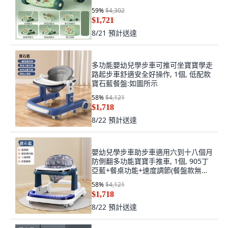
59
%
$4,302
$1,721
8/21
預計送達
多功能嬰幼兒學步車可推可坐寶寶學走
路起步車舒適安全好操作, 1個, 低配款
寶石藍餐盤:如圖所示
58
%
$4,121
$1,718
8/22
預計送達
嬰幼兒學步車助步車適用六到十八個月
防側翻多功能寶寶手推車, 1個, 905丁
亞藍+餐桌功能+速度調節(餐盤款無腳
踏):如圖所示
58
%
$4,121
$1,718
8/22
預計送達