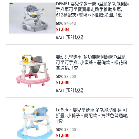
DFMEI 嬰兒學步車防o型腿多功能側翻
手推車可坐寶寶學走路手推助步車,
612標配灰+餐盤+小推把:如圖, 1個
60
%
$4,012
$1,604
8/21
預計送達
嬰幼兒學步車 多功能防側翻防O型腿
可坐可手推, 小蜜蜂 - 基礎款 - 櫻花粉
普通輪, 1套
50
%
$3,200
$1,600
8/21
預計送達
LeBeler 嬰兒學步車 多功能防側翻 可
折疊, 小鴨子 - 簡配款 - 海藍色普通輪,
1套
50
%
$3,200
$1,600