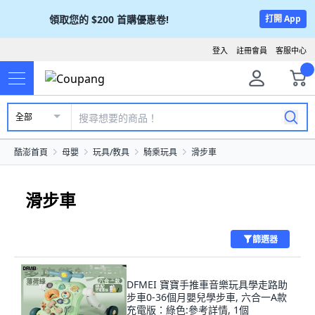
領取您的
$200
首購優惠卷!
打開 App
登入
註冊會員
客服中心
全部
酷澎首頁
母嬰
玩具/教具
騎乘玩具
滑步車
滑步車
篩選器
DFMEI 寶寶手推車音樂玩具學走路助
步車0-36個月嬰兒學步車, 六合一A款
充電版：綠色:參考詳情, 1個