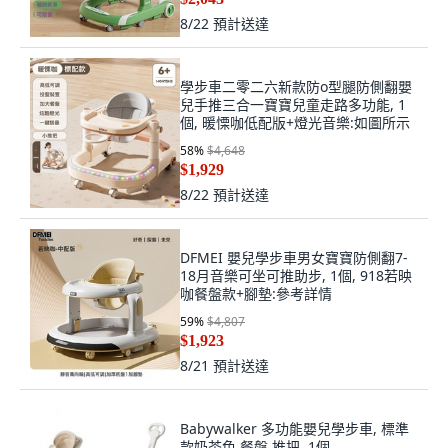
8/22
預計送達
學步車二零二六新款防o型腿防側翻嬰
兒手推三合一寶寶兒童走路多功能, 1
個, 暖慄咖低配版+燈光音樂:如圖所示
58
%
$4,648
$1,929
8/22
預計送達
DFMEI 嬰兒學步車男女寶寶防側翻7-
18月音樂可坐可推助步, 1個, 918若映
咖餐盤款+腳墊:參考詳情
59
%
$4,807
$1,923
8/21
預計送達
Babywalker 多功能嬰兒學步車, 標準
款奶茶色 餐盤 推把, 1個