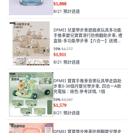
$1,808
8/21
預計送達
DFMEI 兒童學步車遊戲桌玩具多功能
手推車嬰兒寶寶滑行防側翻助步車, 禮
盒裝-多功能學步車【六合一】送禮精
品:參考詳情, 1個
59
%
$4,777
$1,911
8/21
預計送達
DFMEI 寶寶手推車音樂玩具學走路助
步車0-36個月嬰兒學步車, 四合一A款
充電版：綠色:參考詳情, 1個
59
%
$3,947
$1,579
8/21
預計送達
DFMEI 寶寶學步推車防側翻嬰兒學走