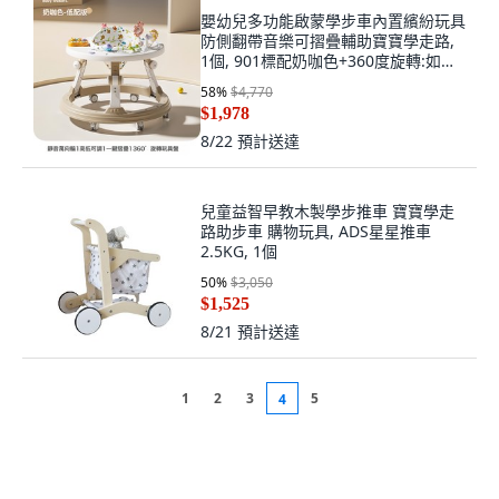
嬰幼兒多功能啟蒙學步車內置繽紛玩具
防側翻帶音樂可摺疊輔助寶寶學走路,
1個, 901標配奶咖色+360度旋轉:如圖
所示
58
%
$4,770
$1,978
8/22
預計送達
兒童益智早教木製學步推車 寶寶學走
路助步車 購物玩具, ADS星星推車
2.5KG, 1個
50
%
$3,050
$1,525
8/21
預計送達
1
2
3
5
4