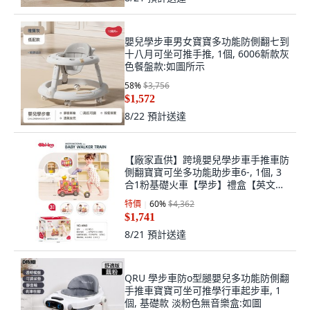
嬰兒學步車男女寶寶多功能防側翻七到
十八月可坐可推手推, 1個, 6006新款灰
色餐盤款:如圖所示
58
%
$3,756
$1,572
8/22
預計送達
【廠家直供】跨境嬰兒學步車手推車防
側翻寶寶可坐多功能助步車6-, 1個, 3
合1粉基礎火車【學步】禮盒【英文包
裝】★:如圖
特價
60
%
$4,362
$1,741
8/21
預計送達
QRU 學步車防o型腿嬰兒多功能防側翻
手推車寶寶可坐可推學行車起步車, 1
個, 基礎款 淡粉色無音樂盒:如圖