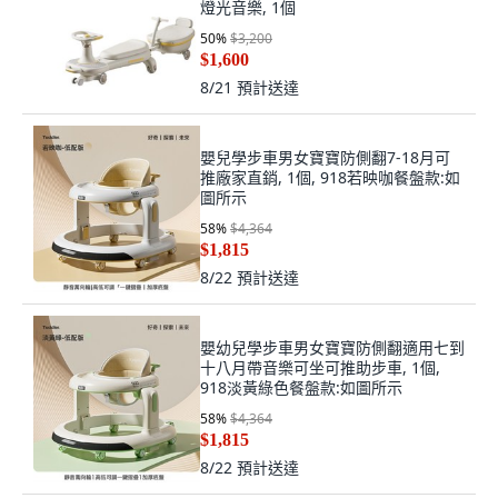
燈光音樂, 1個
50
%
$3,200
$1,600
8/21
預計送達
嬰兒學步車男女寶寶防側翻7-18月可
推廠家直銷, 1個, 918若映咖餐盤款:如
圖所示
58
%
$4,364
$1,815
8/22
預計送達
嬰幼兒學步車男女寶寶防側翻適用七到
十八月帶音樂可坐可推助步車, 1個,
918淡黃綠色餐盤款:如圖所示
58
%
$4,364
$1,815
8/22
預計送達