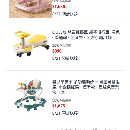
58
%
$4,040
$1,686
8/22
預計送達
OULEXI 兒童搖擺車 親子滑行車, 黃色
- 普通輪 - 無音樂 - 無牽引繩, 1個
50
%
$1,780
$890
8/21
預計送達
嬰兒學步車 多功能助步車 可坐可變搖
馬, 小企鵝搖馬 - 標準款 - 墨綠色音樂
盒, 1套
50
%
$3,350
$1,675
8/21
預計送達