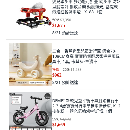
嬰兒學步車 多功能可折疊 助步車 防O
型腿設計 播放音樂 動感燈光, 基礎款 -
烈焰紅餐盤車燈 - X188, 1套
50
%
$3,350
$1,675
8/21
預計送達
三合一香蕉造型兒童滑行車 適合78-
108CM身高 寶寶防側翻居家搖搖馬玩
具車, 1套, 卡其灰-單滑車
特價
25
%
$1,283
$962
8/21
預計送達
DFMEI 新款兒童平衡車無腳踏自行車
2-3-4歲寶寶滑行車學步車滑步車, K12
櫻花粉 一體充氣輪:參考詳情, 1個
59
%
$4,172
$1,669