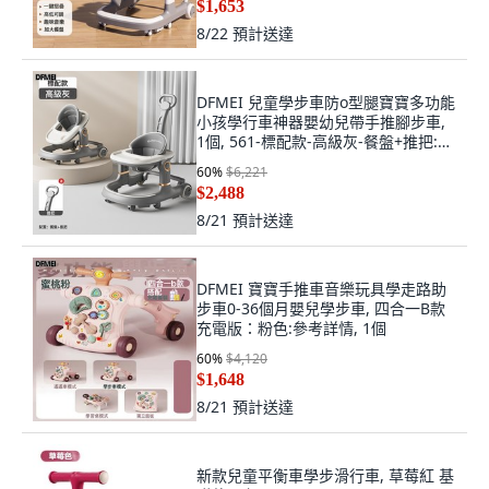
$1,653
8/22
預計送達
DFMEI 兒童學步車防o型腿寶寶多功能
小孩學行車神器嬰幼兒帶手推腳步車,
1個, 561-標配款-高級灰-餐盤+推把:如
圖
60
%
$6,221
$2,488
8/21
預計送達
DFMEI 寶寶手推車音樂玩具學走路助
步車0-36個月嬰兒學步車, 四合一B款
充電版：粉色:參考詳情, 1個
60
%
$4,120
$1,648
8/21
預計送達
新款兒童平衡車學步滑行車, 草莓紅 基