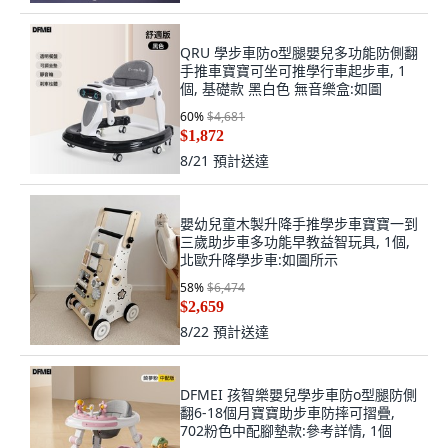
QRU 學步車防o型腿嬰兒多功能防側翻
手推車寶寶可坐可推學行車起步車, 1
個, 基礎款 黑白色 無音樂盒:如圖
60
%
$4,681
$1,872
8/21
預計送達
嬰幼兒童木製升降手推學步車寶寶一到
三歲助步車多功能早教益智玩具, 1個,
北歐升降學步車:如圖所示
58
%
$6,474
$2,659
8/22
預計送達
DFMEI 孩智樂嬰兒學步車防o型腿防側
翻6-18個月寶寶助步車防摔可摺疊,
702粉色中配腳墊款:參考詳情, 1個