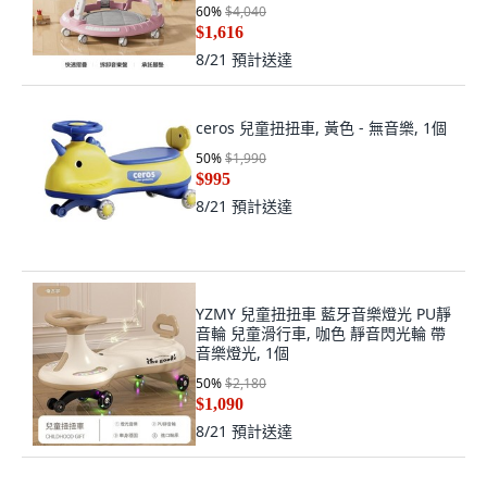
60
%
$4,040
$1,616
8/21
預計送達
ceros 兒童扭扭車, 黃色 - 無音樂, 1個
50
%
$1,990
$995
8/21
預計送達
YZMY 兒童扭扭車 藍牙音樂燈光 PU靜
音輪 兒童滑行車, 咖色 靜音閃光輪 帶
音樂燈光, 1個
50
%
$2,180
$1,090
8/21
預計送達