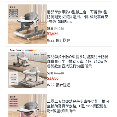
嬰兒學步車防O型腿三合一可折疊U型
防側翻男女寶寶適用, 1個, 標配雲母灰
+餐盤:如圖所示
58
%
$4,040
$1,686
8/22
預計送達
嬰兒學步車防O型腿多功能嬰兒車防側
翻寶寶可坐可推助步車, 1個, 812灰色
餐盤款無音樂玩具:如圖所示
58
%
$4,040
$1,686
8/22
預計送達
二零二五款嬰幼兒學步車多功能可推可
坐輔助寶寶學走路, 1個, 566標配櫻花
粉+餐盤:如圖所示