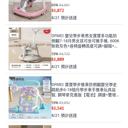
60
%
$4,681
$1,872
8/21
預計送達
DFMEI 嬰兒學步車男女寶寶多功能防
側翻7-18月男女孩可坐可推手推, 6006
新款灰色+座椅旋轉高度可調+腳踏+推
把:參考詳情, 1個
59
%
$4,722
$1,889
8/21
預計送達
DFMEI 寶寶學步推車防側翻嬰兒學走
路助步6-18個月學步車手推車玩具益
智, 鋼琴麥克風版【電池】調速+雙增
重-藍:參考詳情, 1個
59
%
$3,852
$1,541
8/21
預計送達