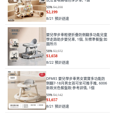
50
%
$4,398
$2,199
8/21
預計送達
嬰兒學步車輕便折疊防側翻多功能兒童
學走路助步嬰兒車, 1個, 灰標準餐盤:如
圖所示
58
%
$3,972
$1,658
8/22
預計送達
DFMEI 嬰兒學步車男女寶寶多功能防
側翻7-18月男女孩可坐可推手推, 6006
新款米色餐盤款:參考詳情, 1個
59
%
$4,142
$1,657
8/21
預計送達