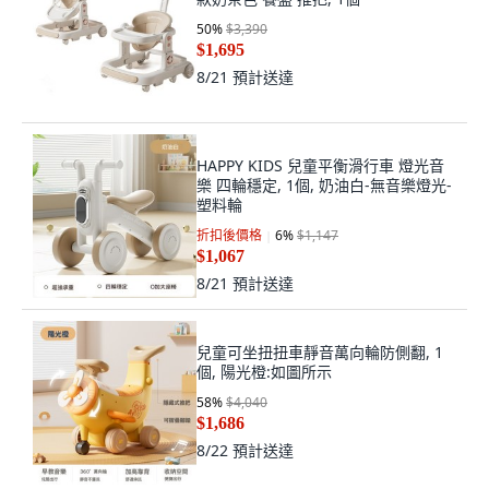
50
%
$3,390
$1,695
8/21
預計送達
HAPPY KIDS 兒童平衡滑行車 燈光音
樂 四輪穩定, 1個, 奶油白-無音樂燈光-
塑料輪
折扣後價格
6
%
$1,147
$1,067
8/21
預計送達
兒童可坐扭扭車靜音萬向輪防側翻, 1
個, 陽光橙:如圖所示
58
%
$4,040
$1,686
8/22
預計送達