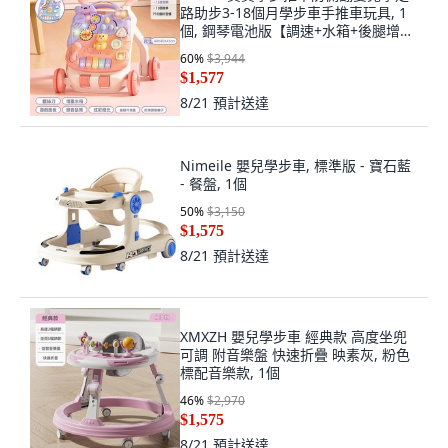
路助步3-18個月學步車手推車玩具, 1
個, 鋼琴電池版【調速+水箱+後腿增
重】粉:如圖
60
%
$3,944
$1,577
8/21
預計送達
Nimeile 嬰兒學步車, 標準版 - 寶石藍
- 餐盤, 1個
50
%
$3,150
$1,575
8/21
預計送達
XMXZH 嬰兒學步車 經典款 高度坐兜
可調 附音樂盤 快速折疊 映素灰, 粉色
標配音樂款, 1個
46
%
$2,970
$1,575
8/21
預計送達