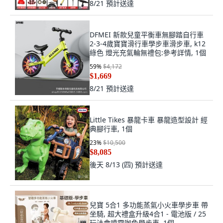
8/21
預計送達
DFMEI 新款兒童平衡車無腳踏自行車
2-3-4歲寶寶滑行車學步車滑步車, k12
綠色 燈光充氣輪無禮包:參考詳情, 1個
59
%
$4,172
$1,669
8/21
預計送達
Little Tikes 暴龍卡車 暴龍造型設計 經
典腳行車, 1個
23
%
$10,500
$8,085
後天 8/13 (四)
預計送達
兒寶 5合1 多功能蒸氣小火車學步車 帶
坐騎, 超大禮盒升級4合1 - 電池版 / 25
玩法會噴霧咖色學步車, 1個