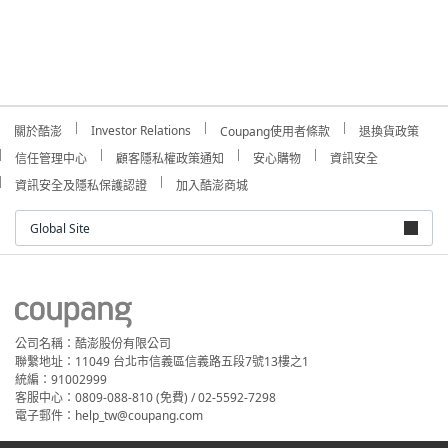
Investor Relations
關於酷澎
Coupang使用者條款
退換貨政策
信任管理中心
顧客隱私權政策通知
安心購物
資訊安全
資訊安全及隱私保護認證
加入酷澎商城
Global Site
公司名稱：酷澎股份有限公司
聯繫地址：11049 台北市信義區信義路五段7號13樓之1
統編：91002999
客服中心：0809-088-810 (免費) / 02-5592-7298
電子郵件：help_tw@coupang.com