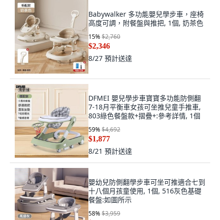
Babywalker 多功能嬰兒學步車，座椅
高度可調，附餐盤與推把, 1個, 奶茶色
15
%
$2,760
$2,346
8/27
預計送達
DFMEI 嬰兒學步車寶寶多功能防側翻
7-18月平衡車女孩可坐推兒童手推車,
803綠色餐盤款+摺疊+:參考詳情, 1個
59
%
$4,692
$1,877
8/21
預計送達
嬰幼兒防側翻學步車可坐可推適合七到
十八個月孩童使用, 1個, 516灰色基礎
餐盤:如圖所示
58
%
$3,959