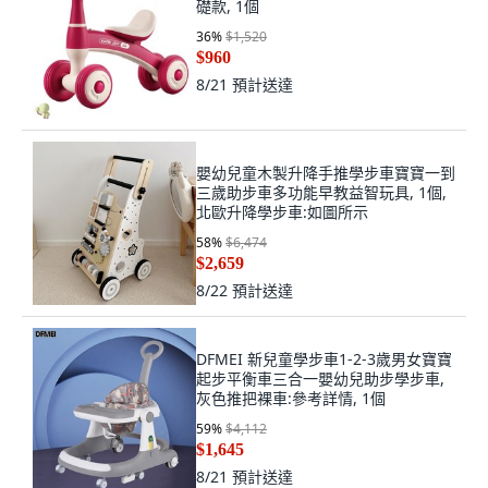
礎款, 1個
36
%
$1,520
$960
8/21
預計送達
嬰幼兒童木製升降手推學步車寶寶一到
三歲助步車多功能早教益智玩具, 1個,
北歐升降學步車:如圖所示
58
%
$6,474
$2,659
8/22
預計送達
DFMEI 新兒童學步車1-2-3歲男女寶寶
起步平衡車三合一嬰幼兒助步學步車,
灰色推把裸車:參考詳情, 1個
59
%
$4,112
$1,645
8/21
預計送達