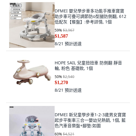
DFMEI 嬰兒學步車多功能手推車寶寶
助步車可疊可調節防o型腿防側翻, 612
低配灰【餐盤】:參考詳情, 1個
59
%
$3,967
$1,587
8/21
預計送達
HOPE SAIL 兒童扭扭車 防側翻 靜音
輪, 粉色 基礎款, 1個
50
%
$2,540
$1,270
8/21
預計送達
DFMEI 新兒童學步車1-2-3歲男女寶寶
起步平衡車三合一嬰幼兒熱銷, 1個, 藍
色汽車音樂盤+腳墊:如圖
60
%
$4,521