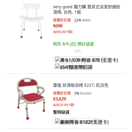
very good 媚力購 靠背式浴室舒適防
滑椅, 白色, 1個
首購折扣價
22
%
$890
$690
(
$690.00/1個
)
明天 8/9 (日)
預計送達
(
15
)
满 $1,500 再省 $75 (王道卡)
$54 酷澎幣回饋
康逸 防滑助浴椅 E227, 紅白色
首購折扣價
5
%
$3,829
$3,629
(
$3629.00/1個
)
暫時缺貨
最高再省 $182 (王道卡)