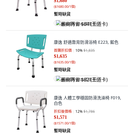
$1,680
(
$1680.00/1個
)
暫時缺貨
最高再省 $84 (王道卡)
康逸 舒適靠背防滑浴椅 E223, 藍色
首購折扣價
10
%
$1,835
$1,635
(
$1635.00/1個
)
暫時缺貨
最高再省 $82 (王道卡)
康逸 人體工學穩固防滑洗澡椅 F019,
白色
折扣後價格
12
%
$1,786
$1,571
(
$1571.00/1個
)
暫時缺貨