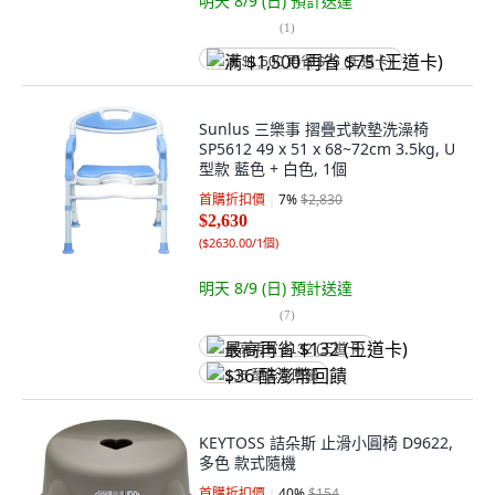
明天 8/9 (日)
預計送達
(
1
)
满 $1,500 再省 $75 (王道卡)
Sunlus 三樂事 摺疊式軟墊洗澡椅
SP5612 49 x 51 x 68~72cm 3.5kg, U
型款 藍色 + 白色, 1個
首購折扣價
7
%
$2,830
$2,630
(
$2630.00/1個
)
明天 8/9 (日)
預計送達
(
7
)
最高再省 $132 (王道卡)
$36 酷澎幣回饋
KEYTOSS 詰朵斯 止滑小圓椅 D9622,
多色 款式隨機
首購折扣價
40
%
$154