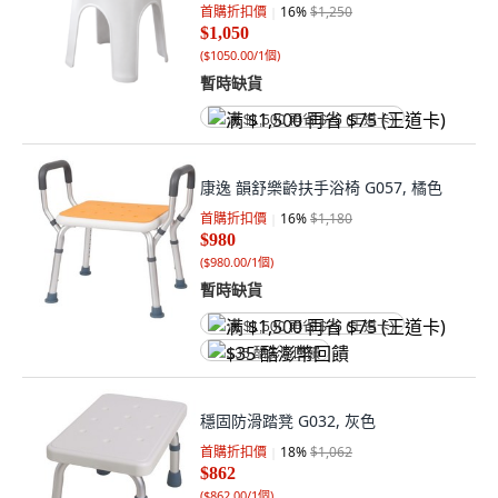
首購折扣價
16
%
$1,250
$1,050
(
$1050.00/1個
)
暫時缺貨
满 $1,500 再省 $75 (王道卡)
康逸 韻舒樂齡扶手浴椅 G057, 橘色
首購折扣價
16
%
$1,180
$980
(
$980.00/1個
)
暫時缺貨
满 $1,500 再省 $75 (王道卡)
$35 酷澎幣回饋
穩固防滑踏凳 G032, 灰色
首購折扣價
18
%
$1,062
$862
(
$862.00/1個
)