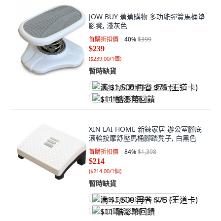
JOW BUY 蕉蕉購物 多功能彈簧馬桶墊
腳凳, 淺灰色
首購折扣價
40
%
$399
$239
(
$239.00/1個
)
暫時缺貨
满 $1,500 再省 $75 (王道卡)
$11 酷澎幣回饋
XIN LAI HOME 新錸家居 辦公室腳底
滾輪按摩舒壓馬桶腳踏凳子, 白黑色
首購折扣價
84
%
$1,398
$214
(
$214.00/1個
)
暫時缺貨
满 $1,500 再省 $75 (王道卡)
$11 酷澎幣回饋