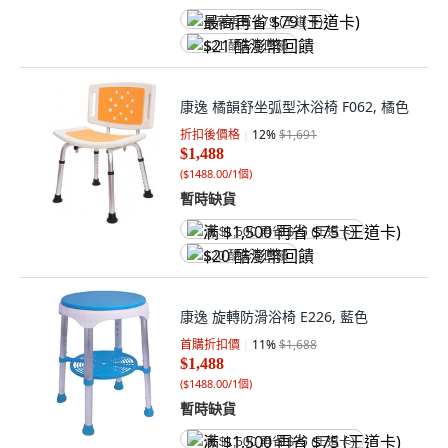
最高再省 $79 (王道卡)
$21 酷澎幣回饋
康逸 橘韻舒坐弧型沐浴椅 F062, 橘色
折扣後價格
12
%
$1,691
$1,488
(
$1488.00/1個
)
暫時缺貨
满 $1,500 再省 $75 (王道卡)
$20 酷澎幣回饋
康逸 旋轉防滑浴椅 E226, 藍色
首購折扣價
11
%
$1,688
$1,488
(
$1488.00/1個
)
暫時缺貨
满 $1,500 再省 $75 (王道卡)