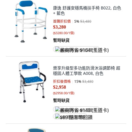
康逸 舒護安穩馬桶扶手椅 B022, 白色
+ 藍色
首購折扣價
5
%
$3,480
$3,280
(
$3280.00/1個
)
暫時缺貨
最高再省 $164 (王道卡)
樂享升級型多功能防滑沐浴調節椅 超
穩固人體工學款 A008, 白色
折扣後價格
15
%
$3,480
$2,958
(
$2958.00/1個
)
暫時缺貨
最高再省 $148 (王道卡)
$89 酷澎幣回饋