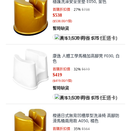
穩護洗澡安全坐墊 E050, 金色
首購折扣價
27
%
$738
$538
(
$538.00/1個
)
暫時缺貨
满 $1,500 再省 $75 (王道卡)
康逸 人體工學馬桶加高腳凳 F030, 白
色
首購折扣價
32
%
$619
$419
(
$419.00/1個
)
暫時缺貨
满 $1,500 再省 $75 (王道卡)
橙適日式無背凹槽厚型洗澡椅 高腳防
滑馬桶兩用款 A050, 橘色
首購折扣價
35
%
$564