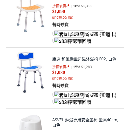
折扣後價格
16
%
$1,311
$1,090
(
$1090.00/1個
)
暫時缺貨
满 $1,500 再省 $75 (王道卡)
$33 酷澎幣回饋
康逸 和風穩坐背靠沐浴椅 F02, 白色
折扣後價格
15
%
$1,283
$1,080
(
$1080.00/1個
)
暫時缺貨
满 $1,500 再省 $75 (王道卡)
$32 酷澎幣回饋
ASVEL 淋浴專用安全坐椅 坐高40cm,
白色