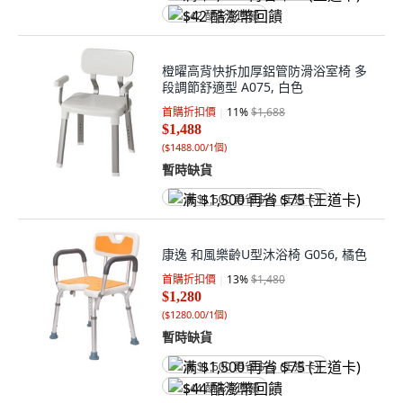
$42 酷澎幣回饋
橙曜高背快拆加厚鋁管防滑浴室椅 多
段調節舒適型 A075, 白色
首購折扣價
11
%
$1,688
$1,488
(
$1488.00/1個
)
暫時缺貨
满 $1,500 再省 $75 (王道卡)
康逸 和風樂齡U型沐浴椅 G056, 橘色
首購折扣價
13
%
$1,480
$1,280
(
$1280.00/1個
)
暫時缺貨
满 $1,500 再省 $75 (王道卡)
$44 酷澎幣回饋