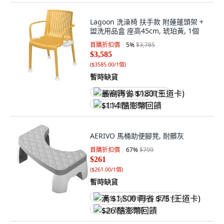
Lagoon 洗澡椅 扶手款 附蓮蓬頭架 +
盥洗用品盒 座高45cm, 琥珀黃, 1個
首購折扣價
5
%
$3,785
$3,585
(
$3585.00/1個
)
暫時缺貨
最高再省 $180 (王道卡)
$114 酷澎幣回饋
AERIVO 馬桶助便腳凳, 耐髒灰
首購折扣價
67
%
$799
$261
(
$261.00/1個
)
暫時缺貨
满 $1,500 再省 $75 (王道卡)
$26 酷澎幣回饋