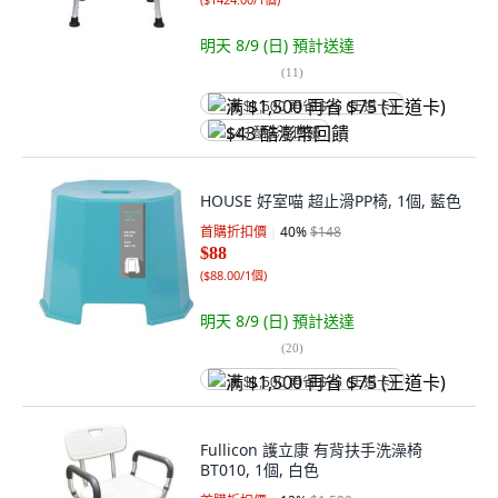
明天 8/9 (日)
預計送達
(
11
)
满 $1,500 再省 $75 (王道卡)
$43 酷澎幣回饋
HOUSE 好室喵 超止滑PP椅, 1個, 藍色
首購折扣價
40
%
$148
$88
(
$88.00/1個
)
明天 8/9 (日)
預計送達
(
20
)
满 $1,500 再省 $75 (王道卡)
Fullicon 護立康 有背扶手洗澡椅
BT010, 1個, 白色