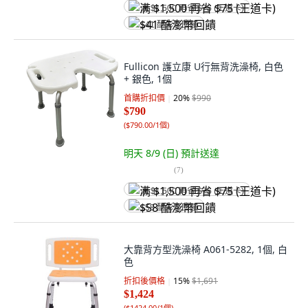
满 $1,500 再省 $75 (王道卡)
$41 酷澎幣回饋
Fullicon 護立康 U行無背洗澡椅, 白色
+ 銀色, 1個
首購折扣價
20
%
$990
$790
(
$790.00/1個
)
明天 8/9 (日)
預計送達
(
7
)
满 $1,500 再省 $75 (王道卡)
$58 酷澎幣回饋
大靠背方型洗澡椅 A061-5282, 1個, 白
色
折扣後價格
15
%
$1,691
$1,424
(
$1424.00/1個
)