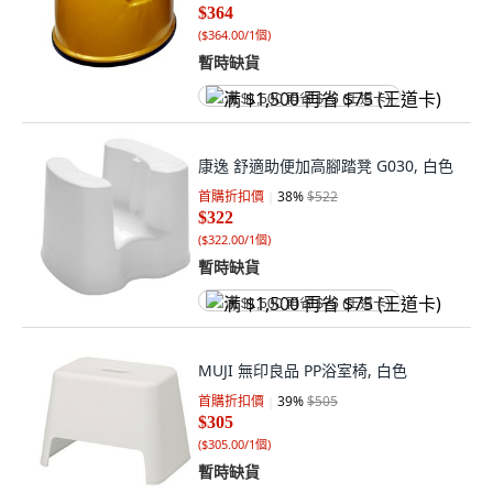
$364
(
$364.00/1個
)
暫時缺貨
满 $1,500 再省 $75 (王道卡)
康逸 舒適助便加高腳踏凳 G030, 白色
首購折扣價
38
%
$522
$322
(
$322.00/1個
)
暫時缺貨
满 $1,500 再省 $75 (王道卡)
MUJI 無印良品 PP浴室椅, 白色
首購折扣價
39
%
$505
$305
(
$305.00/1個
)
暫時缺貨