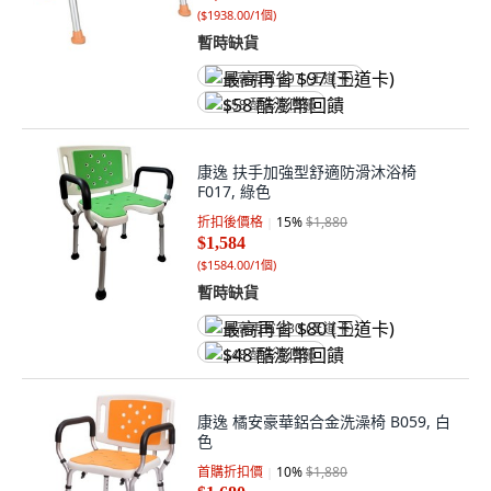
(
$1938.00/1個
)
暫時缺貨
最高再省 $97 (王道卡)
$58 酷澎幣回饋
康逸 扶手加強型舒適防滑沐浴椅
F017, 綠色
折扣後價格
15
%
$1,880
$1,584
(
$1584.00/1個
)
暫時缺貨
最高再省 $80 (王道卡)
$48 酷澎幣回饋
康逸 橘安豪華鋁合金洗澡椅 B059, 白
色
首購折扣價
10
%
$1,880