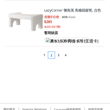
LazyCorner 懶角落 馬桶踩腳凳, 白色
首購折扣價
40
%
$343
$205
(
$205.00/1個
)
暫時缺貨
满 $1,500 再省 $75 (王道卡)
1
3
4
2
Investor Relations
關於酷澎
Coupang使用者條款
退換貨政策