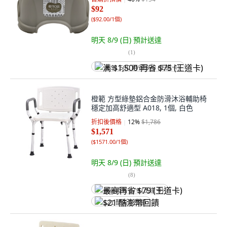
$92
(
$92.00/1個
)
明天 8/9 (日)
預計送達
(
1
)
满 $1,500 再省 $75 (王道卡)
橙範 方型綠墊鋁合金防滑沐浴輔助椅
穩定加高舒適型 A018, 1個, 白色
折扣後價格
12
%
$1,786
$1,571
(
$1571.00/1個
)
明天 8/9 (日)
預計送達
(
8
)
最高再省 $79 (王道卡)
$21 酷澎幣回饋