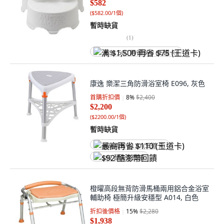
$582
(
$582.00/1個
)
暫時缺貨
(
1
)
满 $1,500 再省 $75 (王道卡)
康逸 樂潔三角防滑浴室椅 E096, 灰色
首購折扣價
8
%
$2,400
$2,200
(
$2200.00/1個
)
暫時缺貨
最高再省 $110 (王道卡)
$92 酷澎幣回饋
橙曜高段無背防滑馬桶兩用鋁合金浴室
輔助椅 極簡升級安穩型 A014, 白色
折扣後價格
15
%
$2,280
$1,938