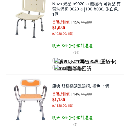
Nova 光星 b9020ca 機械椅 可調整 有
背洗澡椅 9020-a-j100-b030, 米白色,
1個
首購折扣價
15
%
$1,280
$1,080
(
$1080.00/1個
)
明天 8/9 (日)
預計送達
(
14
)
满 $1,500 再省 $75 (王道卡)
$31 酷澎幣回饋
康逸 舒穩橘活洗澡椅, 橘色, 1個
首購折扣價
14
%
$1,380
$1,180
(
$1180.00/1個
)
明天 8/9 (日)
預計送達
(
5
)