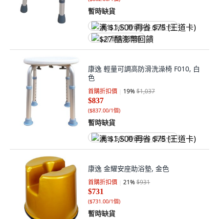
暫時缺貨
满 $1,500 再省 $75 (王道卡)
$27 酷澎幣回饋
康逸 輕量可調高防滑洗澡椅 F010, 白
色
首購折扣價
19
%
$1,037
$837
(
$837.00/1個
)
暫時缺貨
满 $1,500 再省 $75 (王道卡)
康逸 金耀安座助浴墊, 金色
首購折扣價
21
%
$931
$731
(
$731.00/1個
)
暫時缺貨