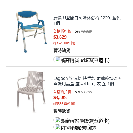
康逸 U型開口防滑沐浴椅 E229, 藍色,
1個
首購折扣價
5
%
$3,829
$3,629
(
$3629.00/1個
)
暫時缺貨
最高再省 $182 (王道卡)
Lagoon 洗澡椅 扶手款 附蓮蓬頭架 +
盥洗用品盒 座高41cm, 灰色, 1個
首購折扣價
5
%
$3,785
$3,585
(
$3585.00/1個
)
暫時缺貨
最高再省 $180 (王道卡)
$114 酷澎幣回饋