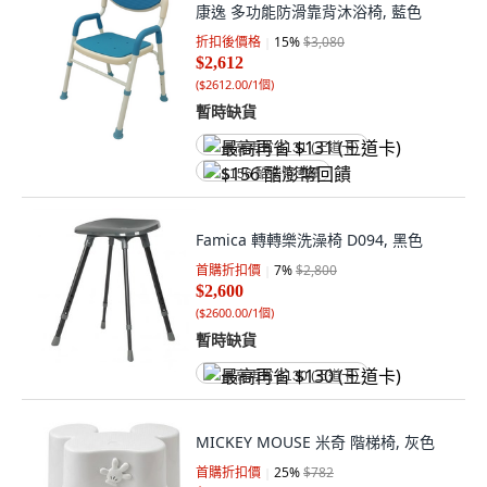
康逸 多功能防滑靠背沐浴椅, 藍色
折扣後價格
15
%
$3,080
$2,612
(
$2612.00/1個
)
暫時缺貨
最高再省 $131 (王道卡)
$156 酷澎幣回饋
Famica 轉轉樂洗澡椅 D094, 黑色
首購折扣價
7
%
$2,800
$2,600
(
$2600.00/1個
)
暫時缺貨
最高再省 $130 (王道卡)
MICKEY MOUSE 米奇 階梯椅, 灰色
首購折扣價
25
%
$782