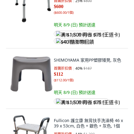
首購折扣價
25
%
$800
$600
(
$600.00/1個
)
明天 8/9 (日)
預計送達
满 $1,500 再省 $75 (王道卡)
$40 酷澎幣回饋
SHIMOYAMA 家用PP塑膠矮凳, 灰色
首購折扣價
40
%
$187
$112
(
$112.00/1個
)
明天 8/9 (日)
預計送達
满 $1,500 再省 $75 (王道卡)
Fullicon 護立康 無背扶手洗澡椅 46 x
39 x 53cm, 白色 + 銀色 + 灰色, 1個