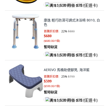
满 $1,500 再省 $75 (王道卡)
康逸 輕巧防滑可調式沐浴椅 B010, 白
色
首購折扣價
22
%
$880
$680
(
$680.00/1個
)
暫時缺貨
满 $1,500 再省 $75 (王道卡)
AERIVO 馬桶助便腳凳, 海洋藍
首購折扣價
25
%
$799
$599
(
$599.00/1個
)
暫時缺貨
满 $1,500 再省 $75 (王道卡)