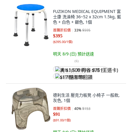
FUZIKON MEDICAL EQUIPMENT 富
士康 洗澡椅 36~52 x 32cm 1.5kg, 藍
色 + 白色 + 銀色, 1個
首購折扣價
33
%
$595
$395
(
$395.00/1個
)
明天 8/9 (日)
預計送達
(
6
)
满 $1,500 再省 $75 (王道卡)
$17 酷澎幣回饋
德利生活 壓克力板凳 小椅子 一般款,
灰色, 1個
首購折扣價
40
%
$153
$91
(
$91.00/1個
)