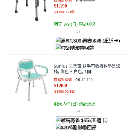
首購折扣價
14
%
$1,390
$1,190
(
$1190.00/1個
)
明天 8/9 (日)
預計送達
(
2
)
满 $1,500 再省 $75 (王道卡)
$72 酷澎幣回饋
Sunlus 三樂事 扶手可收折軟墊洗澡
椅, 綠色 + 白色, 1個
首購折扣價
9
%
$2,100
$1,900
(
$1900.00/1個
)
明天 8/9 (日)
預計送達
(
4
)
最高再省 $95 (王道卡)
$105 酷澎幣回饋