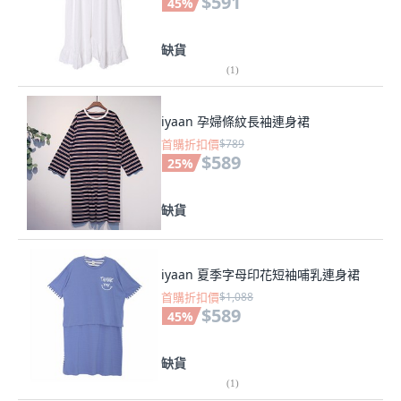
$591
45
%
缺貨
(
1
)
iyaan 孕婦條紋長袖連身裙
首購折扣價
$789
$589
25
%
缺貨
iyaan 夏季字母印花短袖哺乳連身裙
首購折扣價
$1,088
$589
45
%
缺貨
(
1
)