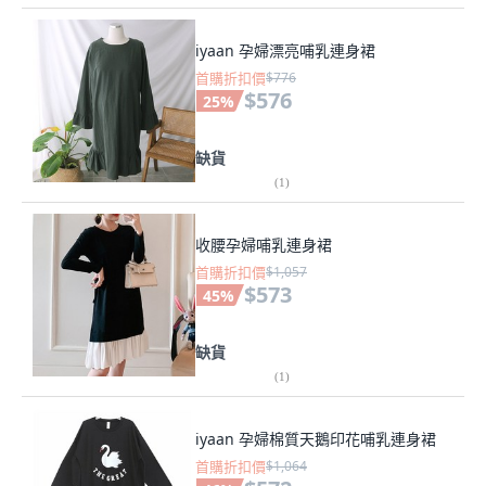
iyaan 孕婦漂亮哺乳連身裙
首購折扣價
$776
$576
25
%
缺貨
(
1
)
收腰孕婦哺乳連身裙
首購折扣價
$1,057
$573
45
%
缺貨
(
1
)
iyaan 孕婦棉質天鵝印花哺乳連身裙
首購折扣價
$1,064