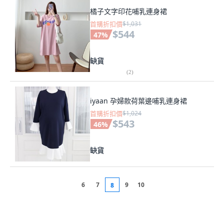
橘子文字印花哺乳連身裙
首購折扣價
$1,031
$544
47
%
缺貨
(
2
)
iyaan 孕婦款荷葉邊哺乳連身裙
首購折扣價
$1,024
$543
46
%
缺貨
6
7
9
10
8