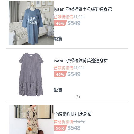
iyaan 孕婦棉質字母哺乳連身裙
首購折扣價
$1,024
$549
46
%
缺貨
iyaan 孕婦格紋荷葉邊連身裙
首購折扣價
$1,024
$549
46
%
缺貨
(
5
)
孕婦簡約排扣連身裙
首購折扣價
$1,248
$548
56
%