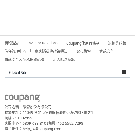
Investor Relations
關於酷澎
Coupang使用者條款
退換貨政策
信任管理中心
顧客隱私權政策通知
安心購物
資訊安全
資訊安全及隱私保護認證
加入酷澎商城
Global Site
公司名稱：酷澎股份有限公司
聯繫地址：11049 台北市信義區信義路五段7號13樓之1
統編：91002999
客服中心：0809-088-810 (免費) / 02-5592-7298
電子郵件：help_tw@coupang.com