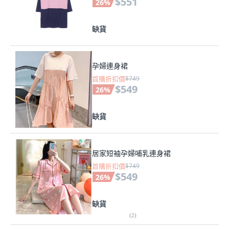
$551
26
%
缺貨
孕婦連身裙
首購折扣價
$749
$549
26
%
缺貨
居家短袖孕婦哺乳連身裙
首購折扣價
$749
$549
26
%
缺貨
(
2
)