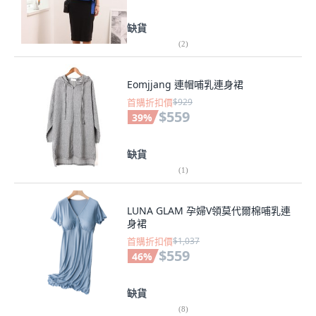
缺貨
(
2
)
Eomjjang 連帽哺乳連身裙
首購折扣價
$929
$559
39
%
缺貨
(
1
)
LUNA GLAM 孕婦V領莫代爾棉哺乳連
身裙
首購折扣價
$1,037
$559
46
%
缺貨
(
8
)