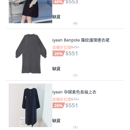
$553
46
%
缺貨
(
6
)
iyaan Banpola 羅紋護理連衣裙
首購折扣價
$751
$551
26
%
缺貨
(
1
)
iyaan 孕婦素色長袖上衣
首購折扣價
$751
$551
26
%
缺貨
(
1
)