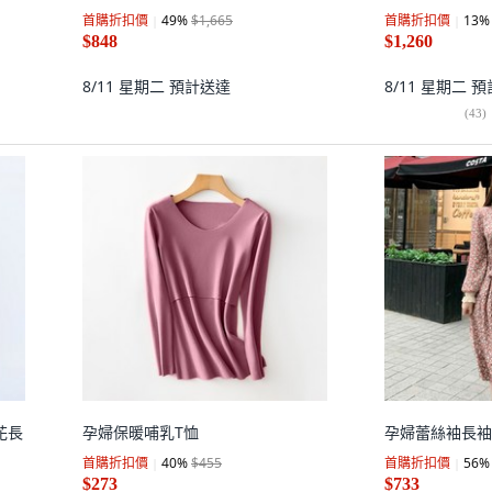
首購折扣價
49
%
$1,665
首購折扣價
13
%
$848
$1,260
8/11 星期二
預計送達
8/11 星期二
預
(
43
)
印花長
孕婦保暖哺乳T恤
孕婦蕾絲袖長袖
首購折扣價
40
%
$455
首購折扣價
56
%
$273
$733