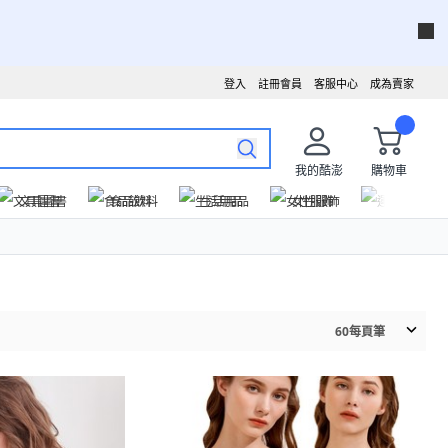
登入
註冊會員
客服中心
成為賣家
我的酷澎
購物車
文具圖書
食品飲料
生活用品
女性服飾
運動戶外
60
每頁筆