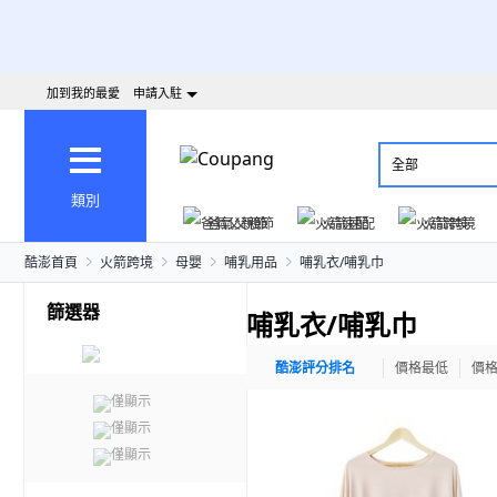
加到我的最愛
申請入駐
全部
類別
爸氣父親節
火箭速配
火箭跨境
酷澎首頁
火箭跨境
母嬰
哺乳用品
哺乳衣/哺乳巾
篩選器
哺乳衣/哺乳巾
酷澎評分排名
價格最低
價
僅顯示
僅顯示
僅顯示