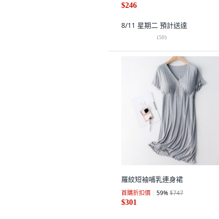
$246
8/11 星期二
預計送達
(
50
)
羅紋短袖哺乳連身裙
首購折扣價
59
%
$747
$301