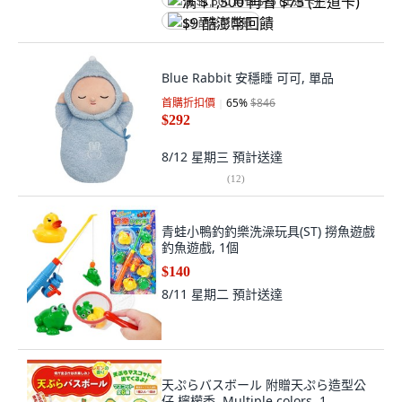
满 $1,500 再省 $75 (王道卡)
$9 酷澎幣回饋
Blue Rabbit 安穩睡 可可, 單品
首購折扣價
65
%
$846
$292
8/12 星期三
預計送達
(
12
)
青蛙小鴨釣釣樂洗澡玩具(ST) 撈魚遊戲
釣魚遊戲, 1個
$140
8/11 星期二
預計送達
天ぷらバスボール 附贈天ぷら造型公
仔 檸檬香, Multiple colors, 1