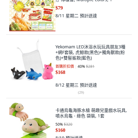
$79
8/11 星期二
預計送達
Yekomam LED沐浴水玩玩具朋友3種
+網F套裝, 虎鯨款(黑色)+獨角獸款(粉
色)+雙髻鯊款(藍色)
首購折扣價
40
%
$281
$168
8/12 星期三
預計送達
(
29
)
卡通烏龜海豚水槍 萌趣兒童戲水玩具,
噴水烏龜 - 綠色 袋裝, 1套
50
%
$320
$160
8/19
預計送達