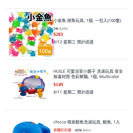
小金魚 撈魚玩具, 1個, 一包入(100隻)
5
%
$299
$283
8/12 星期三
預計送達
HUILE 可愛浴室小鏡子 洗澡玩具 安全
無毒材質 色彩鮮豔, 1個, Multicolor
$149
8/11 星期二
預計送達
chicco 噴泉鯨魚洗澡玩具, 鯨魚, 1入
首購折扣價
40
%
$411