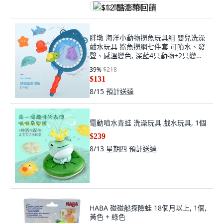
$12 酷澎幣回饋
胖墩 海洋小動物撈魚玩具組 嬰兒洗澡
戲水玩具 鯊魚撈網七件套 可噴水、發
聲、感溫變色, 深藍4只動物+2只變色
動物, 1個
39
%
$218
$131
8/15
預計送達
電動噴水青蛙 洗澡玩具 戲水玩具, 1個
$239
8/13 星期四
預計送達
HABA 碰碰船探險蛙 18個月以上, 1個,
黃色 + 綠色