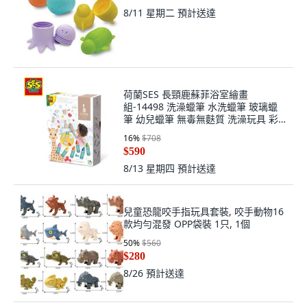
8/11 星期二
預計送達
荷蘭SES 長頸鹿蘇菲浴室繪畫
組-14498 洗澡蠟筆 水洗蠟筆 玻璃蠟
筆 幼兒蠟筆 無毒無麩質 洗澡玩具 彩
繪塗鴉, 詳見包裝, Multicolor, 1個
16
%
$708
$590
8/13 星期四
預計送達
兒童恐龍咬手指玩具套裝, 咬手動物16
款均勻混發 OPP袋裝 1只, 1個
50
%
$560
$280
8/26
預計送達