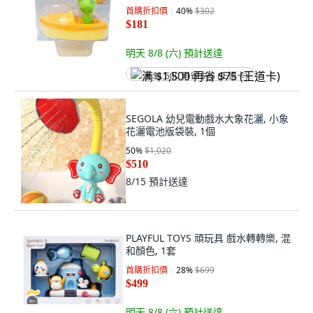
首購折扣價
40
%
$302
$181
明天 8/8 (六)
預計送達
满 $1,500 再省 $75 (王道卡)
SEGOLA 幼兒電動戲水大象花灑, 小象
花灑電池版袋裝, 1個
50
%
$1,020
$510
8/15
預計送達
PLAYFUL TOYS 頑玩具 戲水轉轉樂, 混
和顏色, 1套
首購折扣價
28
%
$699
$499
明天 8/8 (六)
預計送達