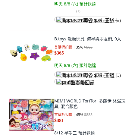
明天 8/8 (六)
預計送達
(
1
)
满 $1,500 再省 $75 (王道卡)
B.toys 洗澡玩具, 海星與朋友們, 9入
首購折扣價
35
%
$565
$365
明天 8/8 (六)
預計送達
满 $1,500 再省 $75 (王道卡)
$14 酷澎幣回饋
MIMI WORLD ToriTori 多朗伊 沐浴玩
具, 混合顏色
首購折扣價
45
%
$888
$481
8/12 星期三
預計送達