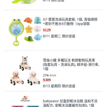
G7 寶寶洗澡玩具套裝, 1個, 青蛙網撈
+密封不進水6只動物（opp袋裝
$129
8/11 星期二
預計送達
雪倫小舖 多種玩法 軟膠動物玩具車
(指套玩具、洗澡玩具), 綿羊組-滑行車,
1個
27
%
$428
$309
8/13 星期四
預計送達
babysassi 兒童舒眠沐浴精 溫和不流
淚配方, 安眠沐浴露補充包(粉), 1個