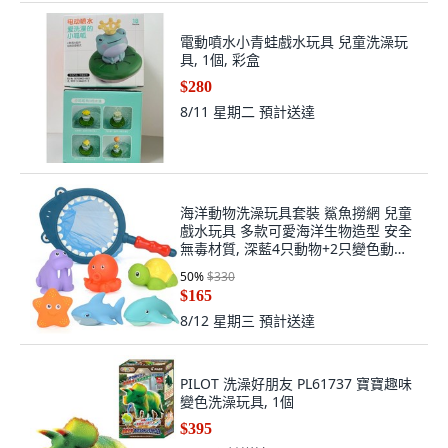
電動噴水小青蛙戲水玩具 兒童洗澡玩
具, 1個, 彩盒
$280
8/11 星期二
預計送達
海洋動物洗澡玩具套裝 鯊魚撈網 兒童
戲水玩具 多款可愛海洋生物造型 安全
無毒材質, 深藍4只動物+2只變色動物,
1套
50
%
$330
$165
8/12 星期三
預計送達
PILOT 洗澡好朋友 PL61737 寶寶趣味
變色洗澡玩具, 1個
$395