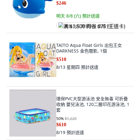
$246
明天 8/8 (六)
預計送達
满 $1,500 再省 $75 (王道卡)
TAITO Aqua Float Girls 出包王女
DARKNESS 金色闇影, 1個
$510
8/13 星期四
預計送達
環保PVC大型游泳池 安全無毒 可折疊
收納 嬰兒泳池, 120二層印花游泳池, 1
套
50
%
$1,220
$610
8/19
預計送達