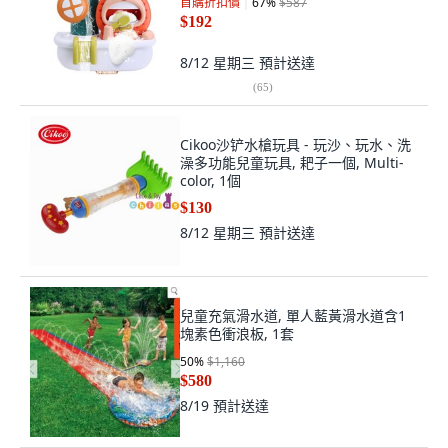
首購折扣價
67
%
$587
$192
8/12 星期三
預計送達
(
65
)
Cikoo沙铲水槍玩具 - 玩沙、玩水、洗
澡多功能兒童玩具, 耙子一個, Multi-
color, 1個
$130
8/12 星期三
預計送達
兒童充氣滑水道, 單人藍黃滑水道含1
塊素色衝浪板, 1套
50
%
$1,160
$580
8/19
預計送達