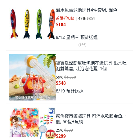
潛水魚雷泳池玩具4件套組, 混色
首購折扣價
47
%
$351
$184
8/12 星期三
預計送達
(
166
)
寶寶洗澡螃蟹吐泡泡花灑玩具 出水吐
泡雙驚喜, 吐泡泡花灑, 1個
59
%
$1,350
$548
8/19
預計送達
撈魚夜市遊戲玩具 可浮水軟膠金魚, 1
個, 50隻+魚網
25
%
$399
$299