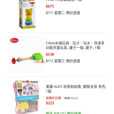
$675
8/11 星期二
預計送達
Cikoo水槍玩具 - 玩沙、玩水、洗澡多
功能兒童玩具, 鏟子一個, 鏟子, 1個
$130
8/12 星期三
預計送達
美國 ALEX 浴室貼貼樂, 變裝女孩 多色,
1組
首購折扣價
40
%
$373
$223
明天 8/8 (六)
預計送達