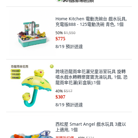
$6 酷澎幣回饋
Home Kitchen 電動洗碗台 戲水玩具,
充電版888 - 125電動洗碗 青色, 1個
50
%
$1,550
$775
8/19
預計送達
跨境恐龍雨傘花灑兒童浴室玩具 旋轉
噴水戲水轉轉樂寶寶洗澡玩具, 1個, 恐
龍雨傘花灑(彩盒裝):1個
40
%
$517
$307
8/19
預計送達
西松屋 Smart Angel 戲水玩具 3歲以
上適用, 1個