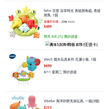
fehn 芬恩 浴享時光 青蛙撈魚組, 青蛙
撈魚, 1個
首購折扣價
29
%
$689
$489
明天 8/8 (六)
預計送達
满 $1,500 再省 $75 (王道卡)
Vtech 戲水玩具系列 花灑小象, 1個
$699
8/11 星期二
預計送達
Vibebe 海洋矽膠洗澡玩具, 一組(3個)
$213