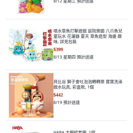
8/12 星期三
預計送達
噴水章魚打擊遊戲 庭院樂園 八爪魚兒
童玩水 花灑器 夏天 章魚造型 海邊 趣
味, 詳見包裝
$399
8/13 星期四
預計送達
貝比谷 獅子會吐泡泡轉轉樂 寶寶洗澡
戲水玩具, 彩盒款, 1個
$442
8/19
預計送達
HABA 大眼蛙套圈, 1個