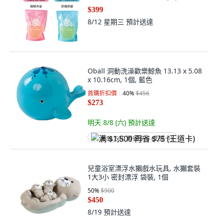
$399
8/12 星期三
預計送達
Oball 洞動洗澡歡樂鯨魚 13.13 x 5.08
x 10.16cm, 1個, 藍色
首購折扣價
40
%
$456
$273
明天 8/8 (六)
預計送達
满 $1,500 再省 $75 (王道卡)
兒童浴室漂浮水獺戲水玩具, 水獺套裝
1大3小 密封漂浮 袋裝, 1個
50
%
$900
$450
8/19
預計送達