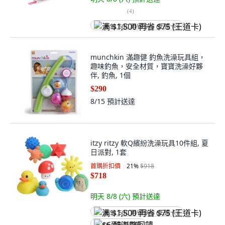
(
4
)
满 $1,500 再省 $75 (王道卡)
munchkin 滿趣健 釣魚洗澡玩具組，
趣味釣魚，安全材質，寶寶洗澡好夥
伴, 釣魚, 1個
$290
8/15
預計送達
itzy ritzy 軟Q繽紛洗澡玩具10件組, 夏
日派對, 1套
首購折扣價
21
%
$918
$718
明天 8/8 (六)
預計送達
满 $1,500 再省 $75 (王道卡)