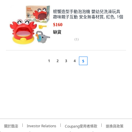
螃蟹造型手動泡泡機 嬰幼兒洗澡玩具
趣味親子互動 安全無毒材質, 紅色, 1個
$160
缺貨
(
1
)
1
2
3
4
5
Investor Relations
關於酷澎
Coupang使用者條款
退換貨政策