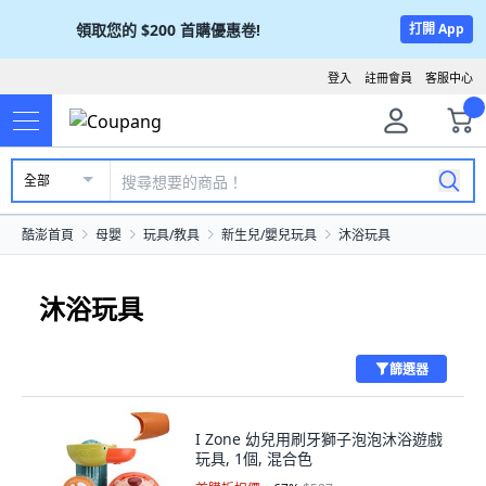
領取您的
$200
首購優惠卷!
打開 App
登入
註冊會員
客服中心
全部
酷澎首頁
母嬰
玩具/教具
新生兒/嬰兒玩具
沐浴玩具
沐浴玩具
篩選器
I Zone 幼兒用刷牙獅子泡泡沐浴遊戲
玩具, 1個, 混合色