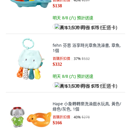
首購折扣價
40
%
$231
$138
明天 8/8 (六)
預計送達
满 $1,500 再省 $75 (王道卡)
fehn 芬恩 浴享時光章魚洗澡書, 章魚,
1個
首購折扣價
37
%
$532
$332
明天 8/8 (六)
預計送達
满 $1,500 再省 $75 (王道卡)
Hape 小象轉轉樂洗澡戲水玩具, 黃色/
綠色/灰色, 1個
首購折扣價
40
%
$278
$166