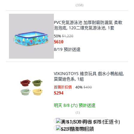
(
358
)
PVC充氣游泳池 加厚耐磨防漏氣 柔軟
泡泡底, 120二環充氣游泳池, 1套
50
%
$1,220
$610
8/19
預計送達
VIKINGTOYS 維京玩具 戲水小鴨船組,
莫蘭迪色系, 1組
首購折扣價
40
%
$490
$294
明天 8/8 (六)
預計送達
(
1
)
满 $1,500 再省 $75 (王道卡)
$23 酷澎幣回饋