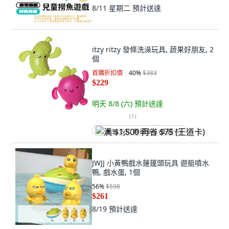
8/11 星期二
預計送達
itzy ritzy 發條洗澡玩具, 蔬果好朋友, 2
個
首購折扣價
40
%
$383
$229
明天 8/8 (六)
預計送達
(
1
)
满 $1,500 再省 $75 (王道卡)
JWJJ 小黃鴨戲水蓮蓬頭玩具 遊艇噴水
鴨, 戲水蛋, 1個
56
%
$598
$261
8/19
預計送達