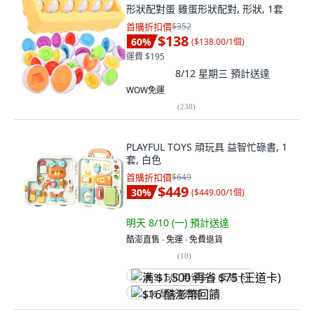
形狀配對蛋 雞蛋形狀配對, 形狀, 1套
首購折扣價
$352
$138
60
%
(
$138.00/1個
)
運費 $195
8/12 星期三
預計送達
WOW免運
(
238
)
PLAYFUL TOYS 頑玩具 益智忙碌書, 1
套, 白色
首購折扣價
$649
$449
30
%
(
$449.00/1個
)
明天 8/10 (一)
預計送達
酷澎直售 ∙ 免運 ∙ 免費退貨
(
10
)
满 $1,500 再省 $75 (王道卡)
$16 酷澎幣回饋