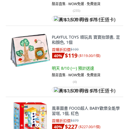
酷澎直售 ∙ WOW免運 ∙ 免費退貨
(
235
)
满 $1,500 再省 $75 (王道卡)
PLAYFUL TOYS 頑玩具 寶寶抬頭書, 混
和顏色, 1個
首購折扣價
$199
$119
40
%
(
$119.00/1個
)
明天 8/10 (一)
預計送達
酷澎直售 ∙ WOW免運 ∙ 免費退貨
(
4
)
满 $1,500 再省 $75 (王道卡)
風車圖書 FOOD超人 BABY歡樂全能學
習塔, 1個, 紅色
首購折扣價
$379
$227
40
%
(
$227.00/1個
)