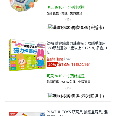
明天 8/10 (一)
預計送達
酷澎直售 ∙ 免運 ∙ 免費退貨
(
15
)
满 $1,500 再省 $75 (王道卡)
幼福 點連點磁力珠畫板：眼腦手並用
380顆創意款 3歲以上 9125-8, 多色, 1
個
首購折扣價
$242
$145
40
%
(
$145.00/1個
)
明天 8/10 (一)
預計送達
酷澎直售 ∙ WOW免運 ∙ 免費退貨
(
15
)
满 $1,500 再省 $75 (王道卡)
PLAYFUL TOYS 頑玩具 抽紙盒玩具, 混