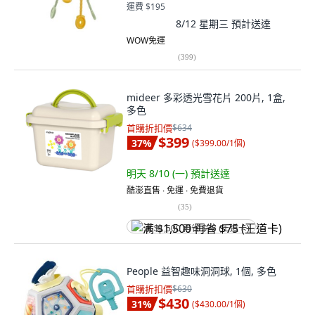
運費 $195
8/12 星期三
預計送達
WOW免運
(
399
)
mideer 多彩透光雪花片 200片, 1盒,
多色
首購折扣價
$634
$399
37
%
(
$399.00/1個
)
明天 8/10 (一)
預計送達
酷澎直售 ∙ 免運 ∙ 免費退貨
(
35
)
满 $1,500 再省 $75 (王道卡)
People 益智趣味洞洞球, 1個, 多色
首購折扣價
$630
$430
31
%
(
$430.00/1個
)