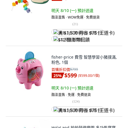
明天 8/10 (一)
預計送達
酷澎直售 ∙ WOW免運 ∙ 免費退貨
(
21
)
满 $1,500 再省 $75 (王道卡)
$12 酷澎幣回饋
fisher-price 費雪 智慧學習小豬撲滿,
粉色, 1個
首購折扣價
$799
$599
25
%
(
$599.00/1個
)
明天 8/10 (一)
預計送達
酷澎直售 ∙ 免運 ∙ 免費退貨
(
124
)
满 $1,500 再省 $75 (王道卡)
HolaLand 拍拍鼓遊樂園 多功能寶寶