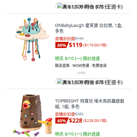
满 $1,500 再省 $75 (王道卡)
OhBabyLaugh 愛笑寶 拉拉樂, 1盒,
多色
首購折扣價
$199
$119
40
%
(
$119.00/1個
)
明天 8/10 (一)
預計送達
酷澎直售 ∙ WOW免運 ∙ 免費退貨
(
199
)
满 $1,500 再省 $75 (王道卡)
TOPBRIGHT 特寶兒 啄木鳥抓蟲遊戲
組, 1組, 多色
首購折扣價
$380
$228
40
%
(
$228.00/1個
)
明天 8/10 (一)
預計送達