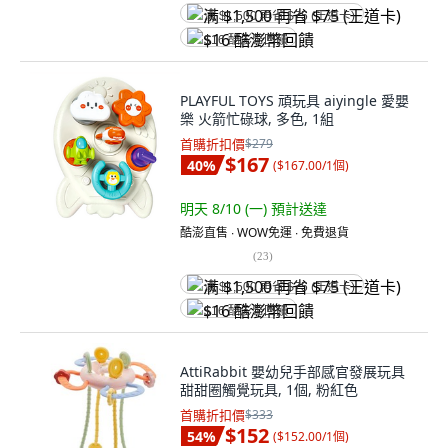
满 $1,500 再省 $75 (王道卡)
$16 酷澎幣回饋
PLAYFUL TOYS 頑玩具 aiyingle 愛嬰
樂 火箭忙碌球, 多色, 1組
首購折扣價
$279
$167
40
%
(
$167.00/1個
)
明天 8/10 (一)
預計送達
酷澎直售 ∙ WOW免運 ∙ 免費退貨
(
23
)
满 $1,500 再省 $75 (王道卡)
$16 酷澎幣回饋
AttiRabbit 嬰幼兒手部感官發展玩具
甜甜圈觸覺玩具, 1個, 粉紅色
首購折扣價
$333
$152
54
%
(
$152.00/1個
)