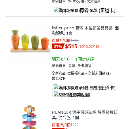
酷澎直售 ∙ WOW免運 ∙ 免費退貨
满 $1,500 再省 $75 (王道卡)
fisher-price 費雪 木製蔬菜疊疊樂, 混
和顏色, 1套
首購折扣價
$715
$515
27
%
(
$515.00/1個
)
明天 8/10 (一)
預計送達
酷澎直售 ∙ 免運 ∙ 免費退貨
全新商品
,
盒損福利品 – 全新未開封
(2)
最低
479
满 $1,500 再省 $75 (王道卡)
$36 酷澎幣回饋
HUANGER 猴子滾球碗塔 觸覺發展玩
具, 混合色, 1個
首購折扣價
$299