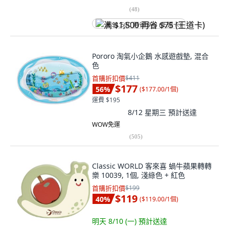
(
48
)
满 $1,500 再省 $75 (王道卡)
Pororo 淘氣小企鵝 水感遊戲墊, 混合
色
首購折扣價
$411
$177
56
%
(
$177.00/1個
)
運費 $195
8/12 星期三
預計送達
WOW免運
(
505
)
Classic WORLD 客來喜 蝸牛蘋果轉轉
樂 10039, 1個, 淺綠色 + 紅色
首購折扣價
$199
$119
40
%
(
$119.00/1個
)
明天 8/10 (一)
預計送達