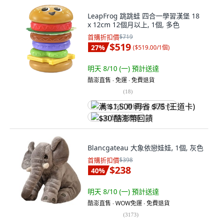
LeapFrog 跳跳蛙 四合一學習漢堡 18
x 12cm 12個月以上, 1個, 多色
首購折扣價
$719
$519
27
%
(
$519.00/1個
)
明天 8/10 (一)
預計送達
酷澎直售 ∙ 免運 ∙ 免費退貨
(
18
)
满 $1,500 再省 $75 (王道卡)
$30 酷澎幣回饋
Blancgateau 大象依戀娃娃, 1個, 灰色
首購折扣價
$398
$238
40
%
明天 8/10 (一)
預計送達
酷澎直售 ∙ WOW免運 ∙ 免費退貨
(
3173
)