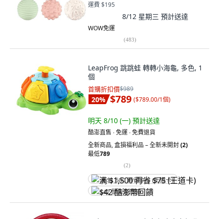
運費 $195
8/12 星期三
預計送達
WOW免運
(
483
)
LeapFrog 跳跳蛙 轉轉小海龜, 多色, 1
個
首購折扣價
$989
$789
20
%
(
$789.00/1個
)
明天 8/10 (一)
預計送達
酷澎直售 ∙ 免運 ∙ 免費退貨
全新商品
,
盒損福利品 – 全新未開封
(2)
最低
789
(
2
)
满 $1,500 再省 $75 (王道卡)
$42 酷澎幣回饋