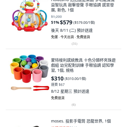
益智玩具 敲擊發聲 手眼協調 感官發
展, 新色, 1個
$1,200
$579
51
%
(
$579.00/1個
)
後天 8/11 (二)
預計送達
免運 ∙ 今天出貨 ∙ 免費退貨
(
31
)
蒙特梭利感統教具 十色分類杯夾珠遊
戲組 幼兒配對訓練 手眼協調 認知學
習, 1個, 規格
$310
(
$310.00/1個
)
運費 $67
8/12 星期三
預計送達
免費退貨
(
6
)
moses. 投影手電筒 恐龍世界, 1個