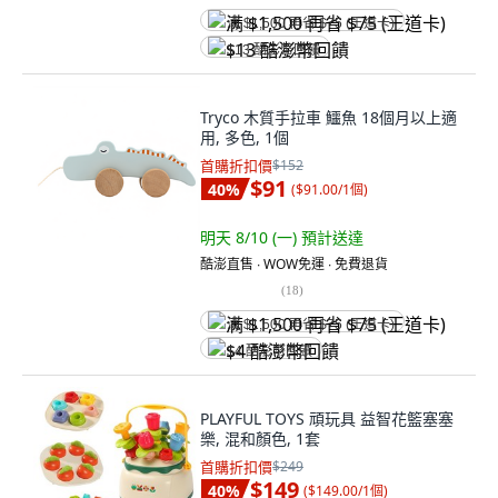
满 $1,500 再省 $75 (王道卡)
$13 酷澎幣回饋
Tryco 木質手拉車 鱷魚 18個月以上適
用, 多色, 1個
首購折扣價
$152
$91
40
%
(
$91.00/1個
)
明天 8/10 (一)
預計送達
酷澎直售 ∙ WOW免運 ∙ 免費退貨
(
18
)
满 $1,500 再省 $75 (王道卡)
$4 酷澎幣回饋
PLAYFUL TOYS 頑玩具 益智花籃塞塞
樂, 混和顏色, 1套
首購折扣價
$249
$149
40
%
(
$149.00/1個
)