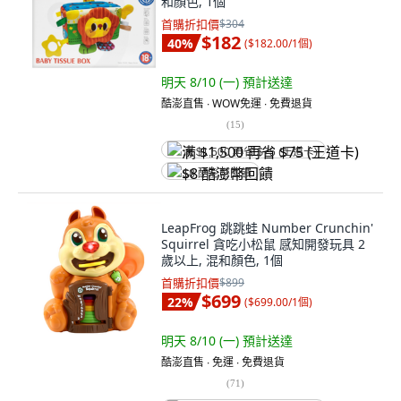
和顏色, 1個
首購折扣價
$304
$182
40
%
(
$182.00/1個
)
明天 8/10 (一)
預計送達
酷澎直售 ∙ WOW免運 ∙ 免費退貨
(
15
)
满 $1,500 再省 $75 (王道卡)
$8 酷澎幣回饋
LeapFrog 跳跳蛙 Number Crunchin'
Squirrel 貪吃小松鼠 感知開發玩具 2
歲以上, 混和顏色, 1個
首購折扣價
$899
$699
22
%
(
$699.00/1個
)
明天 8/10 (一)
預計送達
酷澎直售 ∙ 免運 ∙ 免費退貨
(
71
)