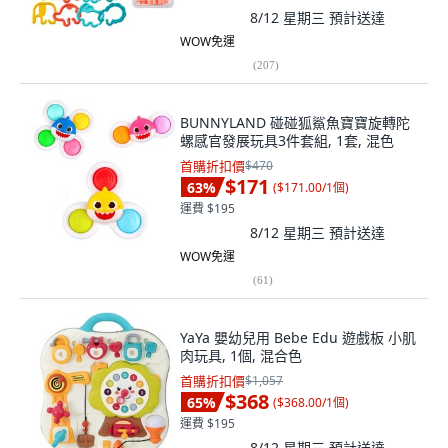
8/12 星期三
預計送達
WOW免運
(
207
)
BUNNYLAND 碰碰狐鯊魚寶寶旋轉陀
螺感官發展玩具3件套組, 1套, 混色
首購折扣價
$470
$171
63
%
(
$171.00/1個
)
運費 $195
8/12 星期三
預計送達
WOW免運
(
61
)
YaYa 嬰幼兒用 Bebe Edu 遊戲板 小肌
肉玩具, 1個, 混合色
首購折扣價
$1,057
$368
65
%
(
$368.00/1個
)
運費 $195
8/12 星期三
預計送達