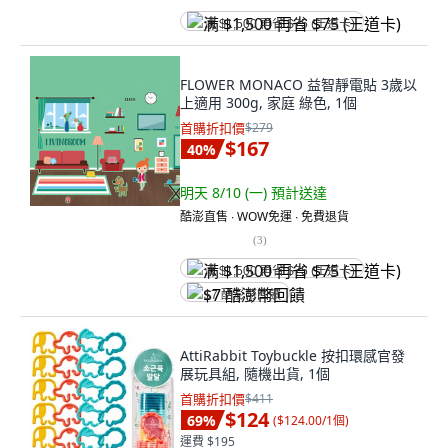
满 $1,500 再省 $75 (王道卡)
FLOWER MONACO 益智靜電貼 3歲以
上適用 300g, 家庭 綠色, 1個
首購折扣價
$279
$167
40
%
明天 8/10 (一)
預計送達
酷澎直售 ∙ WOW免運 ∙ 免費退貨
(
3
)
满 $1,500 再省 $75 (王道卡)
$7 酷澎幣回饋
AttiRabbit Toybuckle 按扣環感官發
展玩具組, 隨機出貨, 1個
首購折扣價
$411
$124
69
%
(
$124.00/1個
)
運費 $195