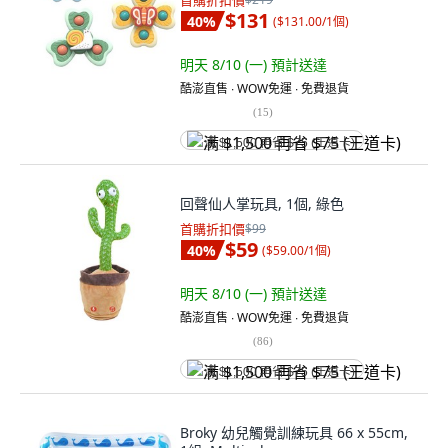
首購折扣價
$131
40
%
(
$131.00/1個
)
明天 8/10 (一)
預計送達
酷澎直售 ∙ WOW免運 ∙ 免費退貨
(
15
)
满 $1,500 再省 $75 (王道卡)
回聲仙人掌玩具, 1個, 綠色
首購折扣價
$99
$59
40
%
(
$59.00/1個
)
明天 8/10 (一)
預計送達
酷澎直售 ∙ WOW免運 ∙ 免費退貨
(
86
)
满 $1,500 再省 $75 (王道卡)
Broky 幼兒觸覺訓練玩具 66 x 55cm,