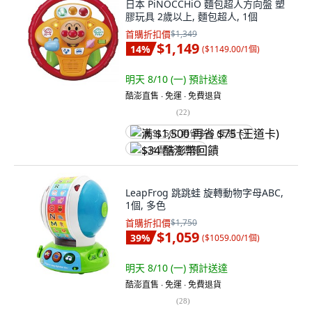
日本 PiNOCCHiO 麵包超人方向盤 塑
膠玩具 2歲以上, 麵包超人, 1個
首購折扣價
$1,349
$1,149
14
%
(
$1149.00/1個
)
明天 8/10 (一)
預計送達
酷澎直售 ∙ 免運 ∙ 免費退貨
(
22
)
满 $1,500 再省 $75 (王道卡)
$34 酷澎幣回饋
LeapFrog 跳跳蛙 旋轉動物字母ABC,
1個, 多色
首購折扣價
$1,750
$1,059
39
%
(
$1059.00/1個
)
明天 8/10 (一)
預計送達
酷澎直售 ∙ 免運 ∙ 免費退貨
(
28
)