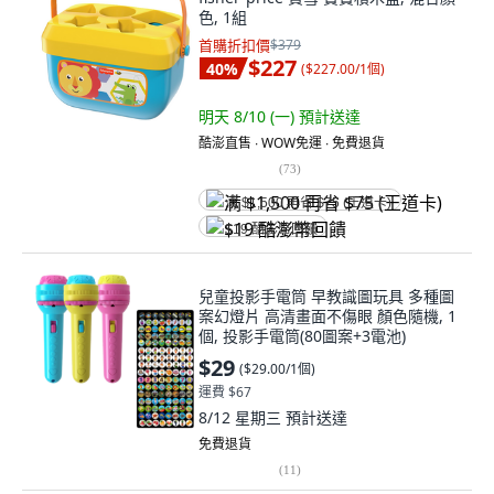
色, 1組
首購折扣價
$379
$227
40
%
(
$227.00/1個
)
明天 8/10 (一)
預計送達
酷澎直售 ∙ WOW免運 ∙ 免費退貨
(
73
)
满 $1,500 再省 $75 (王道卡)
$19 酷澎幣回饋
兒童投影手電筒 早教識圖玩具 多種圖
案幻燈片 高清畫面不傷眼 顏色隨機, 1
個, 投影手電筒(80圖案+3電池)
$29
(
$29.00/1個
)
運費 $67
8/12 星期三
預計送達
免費退貨
(
11
)