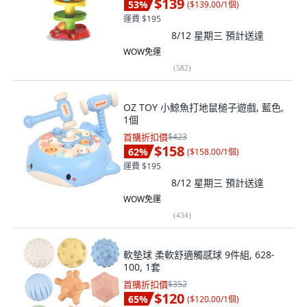
$139
53
%
(
$139.00/1個
)
運費 $195
8/12 星期三
預計送達
WOW免運
(
582
)
OZ TOY 小鯨魚打地鼠槌子遊戲, 藍色,
1個
首購折扣價
$423
$158
62
%
(
$158.00/1個
)
運費 $195
8/12 星期三
預計送達
WOW免運
(
434
)
軟墊球 柔軟舒適觸感球 9件組, 628-
100, 1套
首購折扣價
$352
$120
65
%
(
$120.00/1個
)