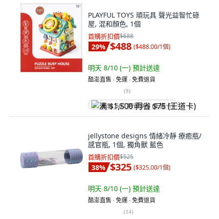
PLAYFUL TOYS 頑玩具 聲光益智忙碌
屋, 混和顏色, 1個
首購折扣價
$688
$488
29
%
(
$488.00/1個
)
明天 8/10 (一)
預計送達
酷澎直售 ∙ 免運 ∙ 免費退貨
(
9
)
满 $1,500 再省 $75 (王道卡)
jellystone designs 情緒冷靜 療癒瓶/
感官瓶, 1個, 獨角獸 藍色
首購折扣價
$525
$325
38
%
(
$325.00/1個
)
明天 8/10 (一)
預計送達
酷澎直售 ∙ 免運 ∙ 免費退貨
(
14
)