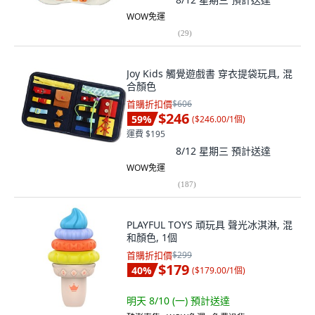
WOW免運
(
29
)
Joy Kids 觸覺遊戲書 穿衣提袋玩具, 混
合顏色
首購折扣價
$606
$246
59
%
(
$246.00/1個
)
運費 $195
8/12 星期三
預計送達
WOW免運
(
187
)
PLAYFUL TOYS 頑玩具 聲光冰淇淋, 混
和顏色, 1個
首購折扣價
$299
$179
40
%
(
$179.00/1個
)
明天 8/10 (一)
預計送達