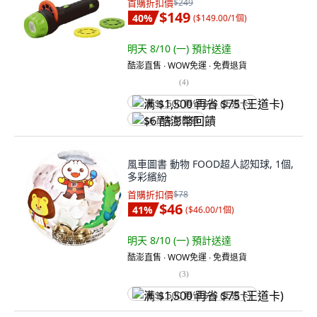
首購折扣價
$249
$149
40
%
(
$149.00/1個
)
明天 8/10 (一)
預計送達
酷澎直售 ∙ WOW免運 ∙ 免費退貨
(
4
)
满 $1,500 再省 $75 (王道卡)
$6 酷澎幣回饋
風車圖書 動物 FOOD超人認知球, 1個,
多彩繽紛
首購折扣價
$78
$46
41
%
(
$46.00/1個
)
明天 8/10 (一)
預計送達
酷澎直售 ∙ WOW免運 ∙ 免費退貨
(
3
)
满 $1,500 再省 $75 (王道卡)