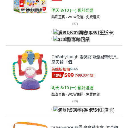
明天 8/10 (一)
預計送達
酷澎直售 ∙ WOW免運 ∙ 免費退貨
(
37
)
满 $1,500 再省 $75 (王道卡)
$11 酷澎幣回饋
OhBabyLaugh 愛笑寶 吸盤旋轉玩具,
摩天輪, 1個
首購折扣價
$165
$99
40
%
(
$99.00/1個
)
明天 8/10 (一)
預計送達
酷澎直售 ∙ WOW免運 ∙ 免費退貨
(
29
)
满 $1,500 再省 $75 (王道卡)
fisher-price 費雪 寶寶積木盒, 混合顏