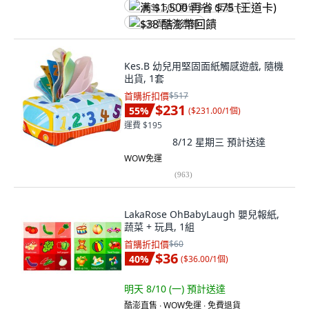
满 $1,500 再省 $75 (王道卡)
$38 酷澎幣回饋
Kes.B 幼兒用堅固面紙觸感遊戲, 隨機
出貨, 1套
首購折扣價
$517
$231
55
%
(
$231.00/1個
)
運費 $195
8/12 星期三
預計送達
WOW免運
(
963
)
LakaRose OhBabyLaugh 嬰兒報紙,
蔬菜 + 玩具, 1組
首購折扣價
$60
$36
40
%
(
$36.00/1個
)
明天 8/10 (一)
預計送達
酷澎直售 ∙ WOW免運 ∙ 免費退貨