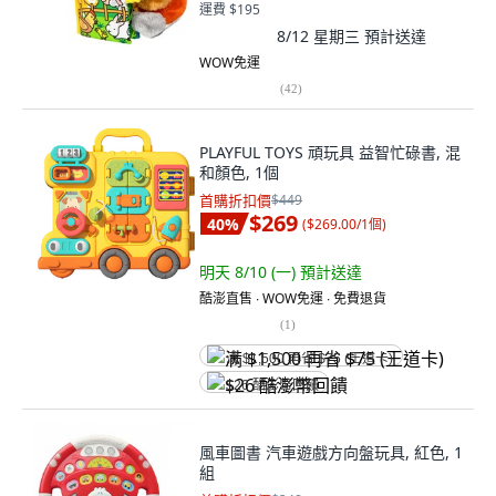
運費 $195
8/12 星期三
預計送達
WOW免運
(
42
)
PLAYFUL TOYS 頑玩具 益智忙碌書, 混
和顏色, 1個
首購折扣價
$449
$269
40
%
(
$269.00/1個
)
明天 8/10 (一)
預計送達
酷澎直售 ∙ WOW免運 ∙ 免費退貨
(
1
)
满 $1,500 再省 $75 (王道卡)
$26 酷澎幣回饋
風車圖書 汽車遊戲方向盤玩具, 紅色, 1
組