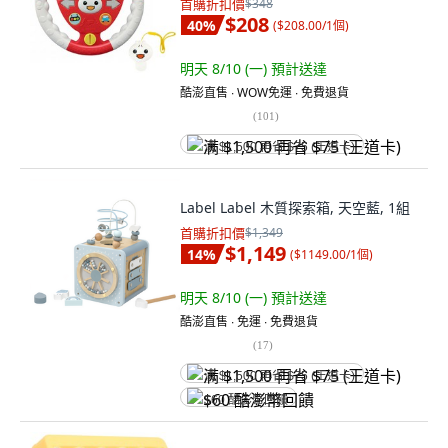
首購折扣價
$348
$208
40
%
(
$208.00/1個
)
明天 8/10 (一)
預計送達
酷澎直售 ∙ WOW免運 ∙ 免費退貨
(
101
)
满 $1,500 再省 $75 (王道卡)
Label Label 木質探索箱, 天空藍, 1組
首購折扣價
$1,349
$1,149
14
%
(
$1149.00/1個
)
明天 8/10 (一)
預計送達
酷澎直售 ∙ 免運 ∙ 免費退貨
(
17
)
满 $1,500 再省 $75 (王道卡)
$60 酷澎幣回饋