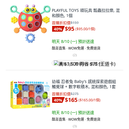
PLAYFUL TOYS 頑玩具 瓢蟲拉拉樂, 混
和顏色, 1個
首購折扣價
$159
$95
40
%
(
$95.00/1個
)
明天 8/10 (一)
預計送達
酷澎直售 ∙ WOW免運 ∙ 免費退貨
(
2
)
满 $1,500 再省 $75 (王道卡)
幼福 忍者兔 Baby’s 感統探索遊戲組
觸覺球 + 數字軟積木, 混和顏色, 1套
首購折扣價
$275
$165
40
%
(
$165.00/1個
)
明天 8/10 (一)
預計送達
酷澎直售 ∙ WOW免運 ∙ 免費退貨
(
3
)