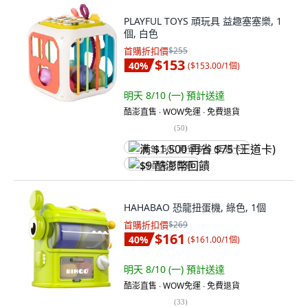
PLAYFUL TOYS 頑玩具 益趣塞塞樂, 1
個, 白色
首購折扣價
$255
$153
40
%
(
$153.00/1個
)
明天 8/10 (一)
預計送達
酷澎直售 ∙ WOW免運 ∙ 免費退貨
(
50
)
满 $1,500 再省 $75 (王道卡)
$9 酷澎幣回饋
HAHABAO 恐龍扭蛋機, 綠色, 1個
首購折扣價
$269
$161
40
%
(
$161.00/1個
)
明天 8/10 (一)
預計送達
酷澎直售 ∙ WOW免運 ∙ 免費退貨
(
33
)