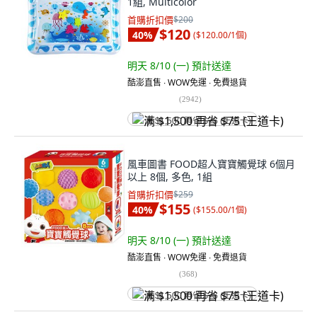
1組, Multicolor
首購折扣價
$200
$120
40
%
(
$120.00/1個
)
明天 8/10 (一)
預計送達
酷澎直售 ∙ WOW免運 ∙ 免費退貨
(
2942
)
满 $1,500 再省 $75 (王道卡)
風車圖書 FOOD超人寶寶觸覺球 6個月
以上 8個, 多色, 1組
首購折扣價
$259
$155
40
%
(
$155.00/1個
)
明天 8/10 (一)
預計送達
酷澎直售 ∙ WOW免運 ∙ 免費退貨
(
368
)
满 $1,500 再省 $75 (王道卡)