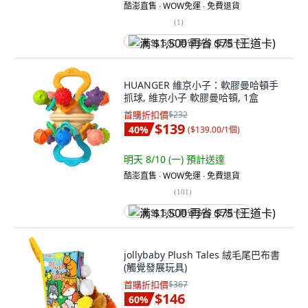
酷澎直售 ∙ WOW免運 ∙ 免費退貨
(
1
)
满 $1,500 再省 $75 (王道卡)
HUANGER 維京小子：軟膠曼哈頓手
抓球, 維京小子 軟膠曼哈頓, 1盒
首購折扣價
$232
$139
40
%
(
$139.00/1個
)
明天 8/10 (一)
預計送達
酷澎直售 ∙ WOW免運 ∙ 免費退貨
(
101
)
满 $1,500 再省 $75 (王道卡)
jollybaby Plush Tales 絨毛尾巴布書
(觸覺發展玩具)
首購折扣價
$367
$146
60
%