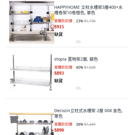
HAPPYHOME 立柱水槽架3層400+水
槽卷架10卷橙色, 單色
首購折扣價
23
%
$1,196
$915
缺貨
(
2
)
stopia 置物架2層, 銀色
首購折扣價
40
%
$1,508
$893
缺貨
(
1
)
Decozin立柱式水槽架 2層 008 金色,
單色
首購折扣價
38
%
$1,449
$890