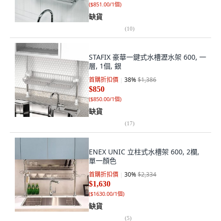
(
$851.00/1個
)
缺貨
(
10
)
STAFIX 豪華一鍵式水槽瀝水架 600, 一
層, 1個, 銀
首購折扣價
38
%
$1,386
$850
(
$850.00/1個
)
缺貨
(
17
)
ENEX UNIC 立柱式水槽架 600, 2欄,
單一顏色
首購折扣價
30
%
$2,334
$1,630
(
$1630.00/1個
)
缺貨
(
5
)