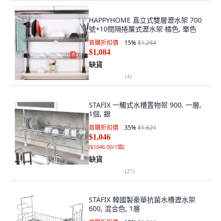
HAPPYHOME 直立式雙層瀝水架 700
號+10間隔捲簾式瀝水架 橘色, 單色
首購折扣價
15
%
$1,284
$1,084
缺貨
(
4
)
STAFIX 一觸式水槽置物架 900, 一層,
1個, 銀
首購折扣價
35
%
$1,621
$1,046
(
$1046.00/1個
)
缺貨
(
27
)
STAFIX 韓國製豪華抗菌水槽瀝水架
600, 混合色, 1層