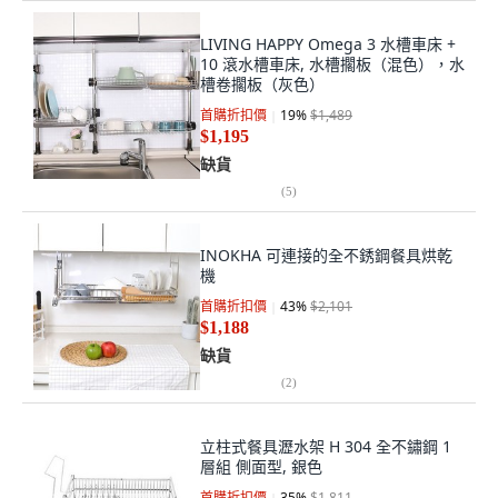
LIVING HAPPY Omega 3 水槽車床 +
10 滾水槽車床, 水槽擱板（混色），水
槽卷擱板（灰色）
首購折扣價
19
%
$1,489
$1,195
缺貨
(
5
)
INOKHA 可連接的全不銹鋼餐具烘乾
機
首購折扣價
43
%
$2,101
$1,188
缺貨
(
2
)
立柱式餐具瀝水架 H 304 全不鏽鋼 1
層組 側面型, 銀色
首購折扣價
35
%
$1,811