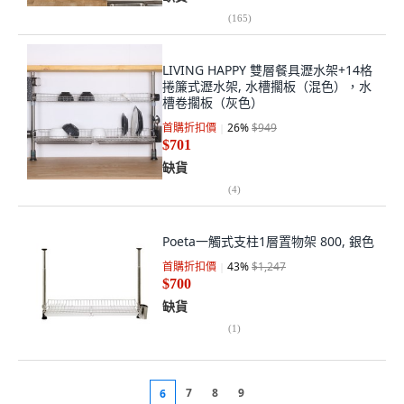
(
165
)
LIVING HAPPY 雙層餐具瀝水架+14格
捲簾式瀝水架, 水槽擱板（混色），水
槽卷擱板（灰色）
首購折扣價
26
%
$949
$701
缺貨
(
4
)
Poeta一觸式支柱1層置物架 800, 銀色
首購折扣價
43
%
$1,247
$700
缺貨
(
1
)
7
8
9
6