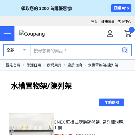
領取您的
$200
首購優惠卷!
打開 App
登入
註冊會員
客服中心
全部
酷澎首頁
生活日用
廚房用具
廚房收納
水槽置物架/陳列架
水槽置物架/陳列架
篩選器
ENEX 壁掛式廚房碗盤架, 見詳細說明,
1 個