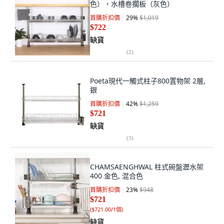
色），水槽卷擱板（灰色）
首購折扣價
29
%
$1,019
$722
缺貨
(
2
)
Poeta現代一觸式柱子800置物架 2層,
銀
首購折扣價
42
%
$1,259
$721
缺貨
(
3
)
CHAMSAENGHWAL 柱式碗盤瀝水架
400 金色, 混合色
首購折扣價
23
%
$948
$721
(
$721.00/1個
)
缺貨