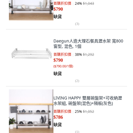
首購折扣價
24
%
$1,043
$790
缺貨
(
3
)
Daegun人造大理石餐具瀝水架 寬800
窗型, 混色, 1個
首購折扣價
38
%
$1,292
$790
(
$790.00/1個
)
缺貨
(
2
)
LIVING HAPPY 雙層碗盤架+可收納瀝
水架組, 碗盤架(混色)+隔板(灰色)
首購折扣價
25
%
$1,052
$786
缺貨
(
1
)