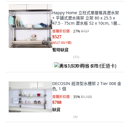
Happy Home 立柱式單層餐具瀝水架
+ 平鋪式瀝水捲架 立架 80 x 25.5 x
47.5 - 75cm 瀝水板 52 x 10cm, 1層,
綠色, 1組
首購折扣價
27
%
$727
$527
(
$527.00/1個
)
暫時缺貨
(
15
)
满 $1,500 再省 $75 (王道卡)
DECOSIN 經濟型水槽架 2 Tier 008 金
色, 1 個
首購折扣價
35
%
$1,105
$708
缺貨
(
4
)