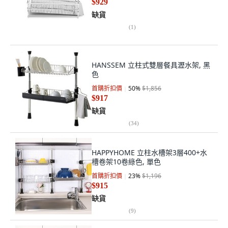
$929
缺貨
(
1
)
HANSSEM 立柱式雙層餐具瀝水架, 黑
色
首購折扣價
50
%
$1,856
$917
缺貨
(
34
)
HAPPYHOME 立柱水槽架3層400+水
槽卷架10卷綠色, 單色
首購折扣價
23
%
$1,196
$915
缺貨
(
9
)