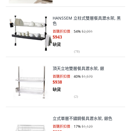
HANSSEM 立柱式雙層餐具瀝水架, 黑
色
首購折扣價
54
%
$2,091
$943
缺貨
(
78
)
頂天立地雙層餐具瀝水架, 銀
首購折扣價
40
%
$1,570
$938
缺貨
(
2
)
立式單層不鏽鋼餐具瀝水架, 銀色
首購折扣價
17
%
$1,129