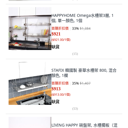
HAPPYHOME Omega水槽架3層, 1
個, 單一顏色, 1個
首購折扣價
33
%
$1,384
$921
(
$921.00/1個
)
缺貨
(
15
)
STAFIX 韓國製 豪華水槽架 800, 混合
顏色, 1欄
首購折扣價
35
%
$1,407
$913
(
$913.00/1個
)
缺貨
(
53
)
LIVING HAPPY 碗盤架, 水槽擱板（混