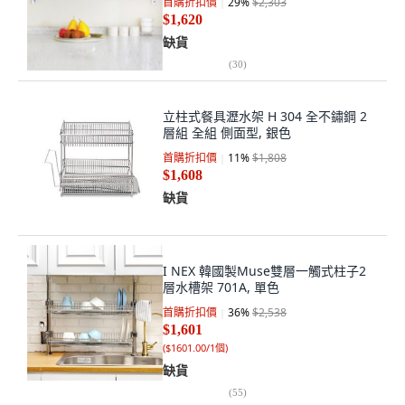
首購折扣價
29
%
$2,303
$1,620
缺貨
(
30
)
立柱式餐具瀝水架 H 304 全不鏽鋼 2
層組 全組 側面型, 銀色
首購折扣價
11
%
$1,808
$1,608
缺貨
I NEX 韓國製Muse雙層一觸式柱子2
層水槽架 701A, 單色
首購折扣價
36
%
$2,538
$1,601
(
$1601.00/1個
)
缺貨
(
55
)