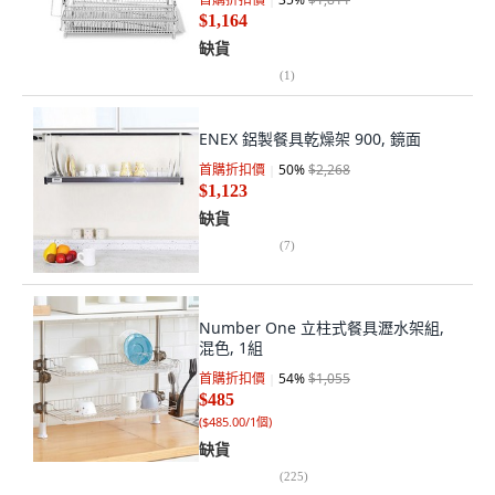
$1,164
缺貨
(
1
)
ENEX 鋁製餐具乾燥架 900, 鏡面
首購折扣價
50
%
$2,268
$1,123
缺貨
(
7
)
Number One 立柱式餐具瀝水架組,
混色, 1組
首購折扣價
54
%
$1,055
$485
(
$485.00/1個
)
缺貨
(
225
)