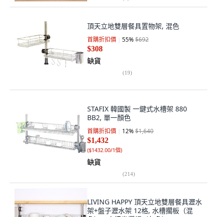
頂天立地雙層餐具置物架, 混色
首購折扣價
55
%
$692
$308
缺貨
(
19
)
STAFIX 韓國製 一鍵式水槽架 880
BB2, 單一顏色
首購折扣價
12
%
$1,640
$1,432
(
$1432.00/1個
)
缺貨
(
214
)
LIVING HAPPY 頂天立地雙層餐具瀝水
架+盤子瀝水架 12格, 水槽擱板（混