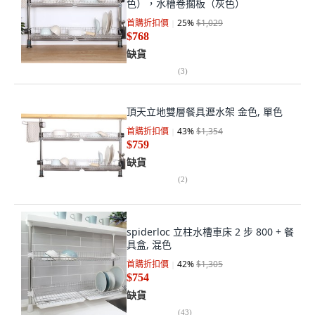
色），水槽卷擱板（灰色）
首購折扣價
25
%
$1,029
$768
缺貨
(
3
)
頂天立地雙層餐具瀝水架 金色, 單色
首購折扣價
43
%
$1,354
$759
缺貨
(
2
)
spiderloc 立柱水槽車床 2 步 800 + 餐
具盒, 混色
首購折扣價
42
%
$1,305
$754
缺貨
(
43
)