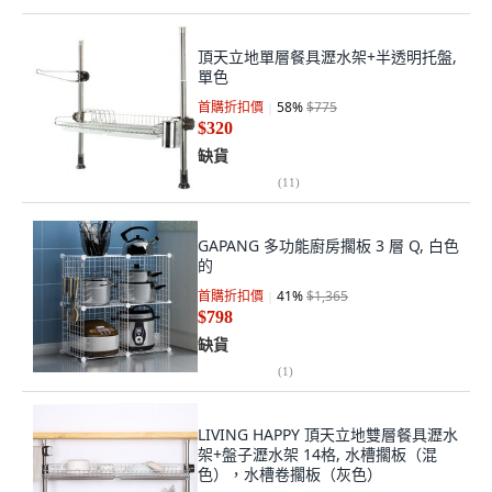
頂天立地單層餐具瀝水架+半透明托盤,
單色
首購折扣價
58
%
$775
$320
缺貨
(
11
)
GAPANG 多功能廚房擱板 3 層 Q, 白色
的
首購折扣價
41
%
$1,365
$798
缺貨
(
1
)
LIVING HAPPY 頂天立地雙層餐具瀝水
架+盤子瀝水架 14格, 水槽擱板（混
色），水槽卷擱板（灰色）