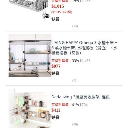
首購折扣價
19
%
$1,266
$1,015
(
$1015.00/1個
)
缺貨
(
15
)
LIVING HAPPY Omega 3 水槽車床 +
6 滾水槽車床, 水槽擱板（混色），水
槽卷擱板（灰色）
首購折扣價
33
%
$1,466
$977
缺貨
(
1
)
Dadaliving 3層廚房收納架, 混色
首購折扣價
41
%
$704
$411
缺貨
(
89
)