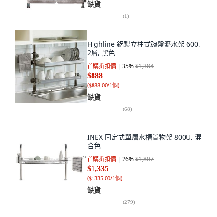
缺貨
(
1
)
Highline 鋁製立柱式碗盤瀝水架 600,
2層, 黑色
首購折扣價
35
%
$1,384
$888
(
$888.00/1個
)
缺貨
(
68
)
INEX 固定式單層水槽置物架 800U, 混
合色
首購折扣價
26
%
$1,807
$1,335
(
$1335.00/1個
)
缺貨
(
279
)