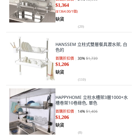
$1,364
(
$1364.00/1個
)
缺貨
(
20
)
HANSSEM 立柱式雙層餐具瀝水架, 白
色的
首購折扣價
30
%
$1,739
$1,206
缺貨
(
110
)
HAPPYHOME 立柱水槽架3層1000+水
槽卷架10卷綠色, 單色
首購折扣價
14
%
$1,406
$1,206
缺貨
(
8
)