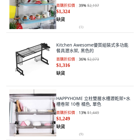
首購折扣價
39
%
$2,197
$1,324
缺貨
(
1
)
Kitchen Awesome優質組裝式多功能
餐具瀝水架, 黑色的
首購折扣價
36
%
$2,073
$1,316
缺貨
HAPPYHOME 立柱雙層水槽瀝乾架+水
槽卷架 10卷 橘色, 單色
首購折扣價
13
%
$1,449
$1,249
缺貨
(
9
)