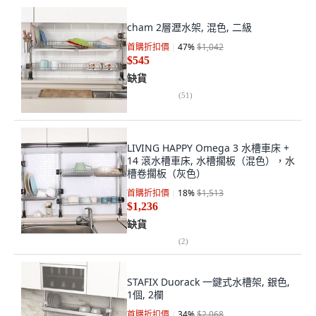
cham 2層瀝水架, 混色, 二級
首購折扣價
47
%
$1,042
$545
缺貨
(
51
)
LIVING HAPPY Omega 3 水槽車床 +
14 滾水槽車床, 水槽擱板（混色），水
槽卷擱板（灰色）
首購折扣價
18
%
$1,513
$1,236
缺貨
(
2
)
STAFIX Duorack 一鍵式水槽架, 銀色,
1個, 2欄
首購折扣價
34
%
$2,068