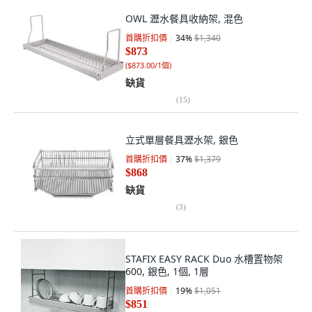
OWL 瀝水餐具收納架, 混色
首購折扣價
34
%
$1,340
$873
(
$873.00/1個
)
缺貨
(
15
)
立式單層餐具瀝水架, 銀色
首購折扣價
37
%
$1,379
$868
缺貨
(
3
)
STAFIX EASY RACK Duo 水槽置物架
600, 銀色, 1個, 1層
首購折扣價
19
%
$1,051
$851