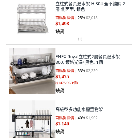
立柱式餐具瀝水架 H 304 全不鏽鋼 2
層 側面型, 銀色
首購折扣價
25
%
$2,018
$1,498
缺貨
(
1
)
ENEX Royal立柱式2層餐具瀝水架
800, 鍍鉻光澤+黑色, 1個
首購折扣價
33
%
$2,230
$1,475
(
$1475.00/1個
)
缺貨
高級型多功能水槽置物架
首購折扣價
40
%
$1,902
$1,140
缺貨