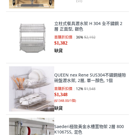
(
51
)
立柱式餐具瀝水架 H 304 全不鏽鋼 2
層 正面型, 銀色
首購折扣價
36
%
$2,192
$1,382
缺貨
QUEEN nex Rene SUS304不鏽鋼縫隙
碗盤瀝水架, 2層, 單一顏色, 1個
首購折扣價
12
%
$1,548
$1,348
(
$1348.00/1個
)
缺貨
Saederi極致黃金水槽置物架 2層 800
K1067SS, 混色