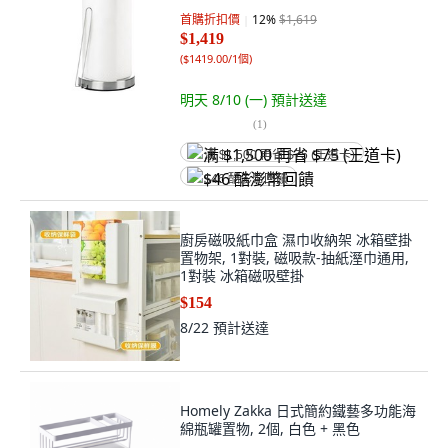
首購折扣價
12
%
$1,619
$1,419
(
$1419.00/1個
)
明天 8/10 (一)
預計送達
(
1
)
满 $1,500 再省 $75 (王道卡)
$46 酷澎幣回饋
廚房磁吸紙巾盒 濕巾收納架 冰箱壁掛
置物架, 1對裝, 磁吸款-抽紙溼巾通用,
1對裝 冰箱磁吸壁掛
$154
8/22
預計送達
Homely Zakka 日式簡約鐵藝多功能海
綿瓶罐置物, 2個, 白色 + 黑色