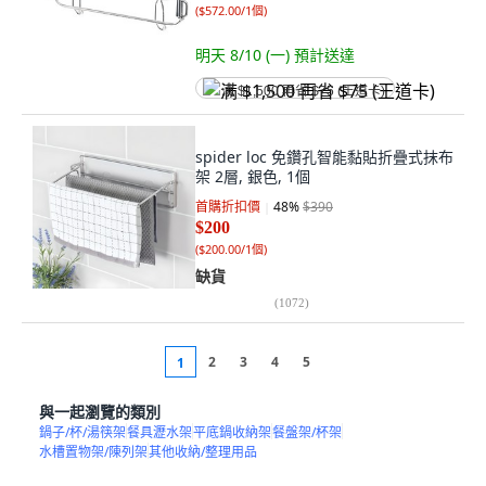
(
$572.00/1個
)
明天 8/10 (一)
預計送達
满 $1,500 再省 $75 (王道卡)
spider loc 免鑽孔智能黏貼折疊式抹布
架 2層, 銀色, 1個
首購折扣價
48
%
$390
$200
(
$200.00/1個
)
缺貨
(
1072
)
2
3
4
5
1
與一起瀏覽的類別
鍋子/杯/湯筷架
餐具瀝水架
平底鍋收納架
餐盤架/杯架
水槽置物架/陳列架
其他收納/整理用品