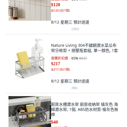
$120
(
$120.00/1個
)
8/12 星期三
預計送達
(
302
)
Nature Living 304不鏽鋼瀝水菜瓜布
架分格型 + 按壓瓶套組, 單一顏色, 1套
首購折扣價
65
%
$637
$217
(
$217.00/1個
)
8/12 星期三
預計送達
(
96
)
廚房水槽瀝水架 廚房收納架 槍灰色 海
綿瀝水架, 1個, ABS防水材質-槍灰色無
桿
$40