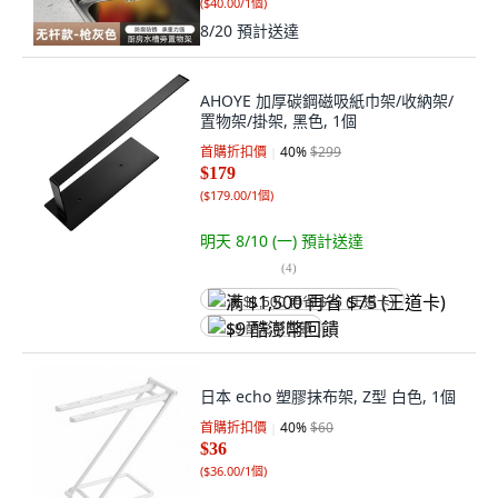
(
$40.00/1個
)
8/20
預計送達
AHOYE 加厚碳鋼磁吸紙巾架/收納架/
置物架/掛架, 黑色, 1個
首購折扣價
40
%
$299
$179
(
$179.00/1個
)
明天 8/10 (一)
預計送達
(
4
)
满 $1,500 再省 $75 (王道卡)
$9 酷澎幣回饋
日本 echo 塑膠抹布架, Z型 白色, 1個
首購折扣價
40
%
$60
$36
(
$36.00/1個
)