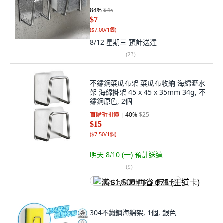
84
%
$45
$7
(
$7.00/1個
)
8/12 星期三
預計送達
(
23
)
不鏽鋼菜瓜布架 菜瓜布收納 海綿瀝水
架 海綿掛架 45 x 45 x 35mm 34g, 不
鏽鋼原色, 2個
首購折扣價
40
%
$25
$15
(
$7.50/1個
)
明天 8/10 (一)
預計送達
(
9
)
满 $1,500 再省 $75 (王道卡)
304不鏽鋼海綿架, 1個, 銀色