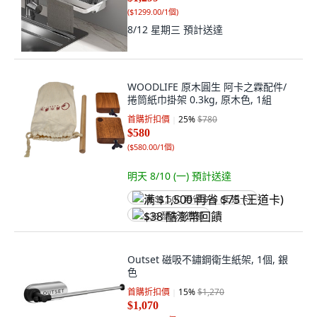
(
$1299.00/1個
)
8/12 星期三
預計送達
WOODLIFE 原木圓生 阿卡之霖配件/
捲筒紙巾掛架 0.3kg, 原木色, 1組
首購折扣價
25
%
$780
$580
(
$580.00/1個
)
明天 8/10 (一)
預計送達
满 $1,500 再省 $75 (王道卡)
$38 酷澎幣回饋
Outset 磁吸不鏽鋼衛生紙架, 1個, 銀
色
首購折扣價
15
%
$1,270
$1,070