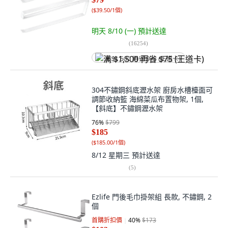
(
$39.50/1個
)
明天 8/10 (一)
預計送達
(
16254
)
满 $1,500 再省 $75 (王道卡)
304不鏽鋼斜底瀝水架 廚房水槽檯面可
調節收納籃 海綿菜瓜布置物架, 1個,
【斜底】不鏽鋼瀝水架
76
%
$799
$185
(
$185.00/1個
)
8/12 星期三
預計送達
(
5
)
Ezlife 門後毛巾掛架組 長款, 不鏽鋼, 2
個
首購折扣價
40
%
$173