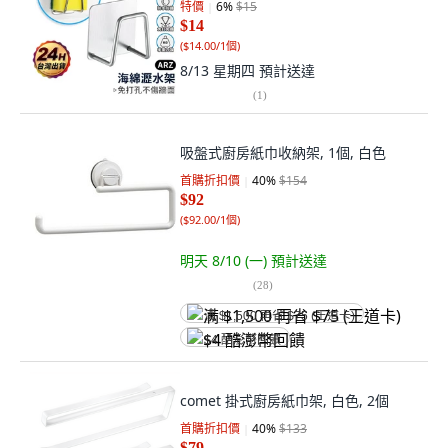
特價
6
%
$15
$14
(
$14.00/1個
)
8/13 星期四
預計送達
(
1
)
吸盤式廚房紙巾收納架, 1個, 白色
首購折扣價
40
%
$154
$92
(
$92.00/1個
)
明天 8/10 (一)
預計送達
(
28
)
满 $1,500 再省 $75 (王道卡)
$4 酷澎幣回饋
comet 掛式廚房紙巾架, 白色, 2個
首購折扣價
40
%
$133
$79