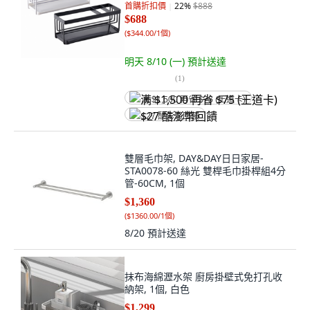
首購折扣價
22
%
$888
$688
(
$344.00/1個
)
明天 8/10 (一)
預計送達
(
1
)
满 $1,500 再省 $75 (王道卡)
$27 酷澎幣回饋
雙層毛巾架, DAY&DAY日日家居-
STA0078-60 絲光 雙桿毛巾掛桿組4分
管-60CM, 1個
$1,360
(
$1360.00/1個
)
8/20
預計送達
抹布海綿瀝水架 廚房掛壁式免打孔收
納架, 1個, 白色
$1,299