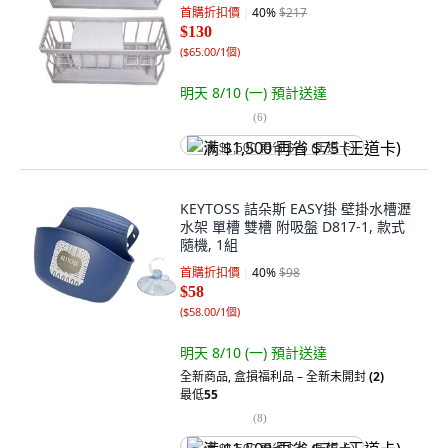
首購折扣價
40
%
$217
$130
(
$65.00/1個
)
明天 8/10 (一)
預計送達
(
6
)
满 $1,500 再省 $75 (王道卡)
KEYTOSS 詰朵斯 EASY掛 壁掛水槽瀝
水架 單槽 雙槽 附吸盤 D817-1, 款式
隨機, 1組
首購折扣價
40
%
$98
$58
(
$58.00/1個
)
明天 8/10 (一)
預計送達
全新商品
,
盒損福利品 – 全新未開封
(2)
最低
55
(
8
)