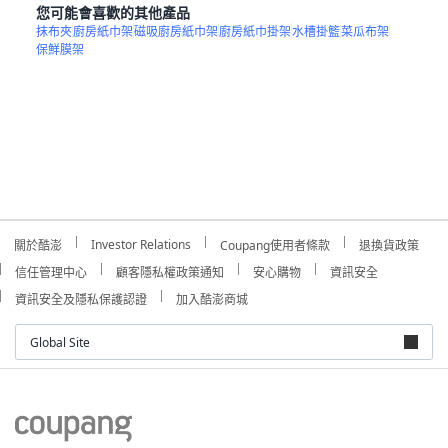
您可能會喜歡的其他產品
抹布夾
廚房紙巾架
磁吸廚房紙巾架
廚房紙巾掛架
水槽掛籃
菜瓜布架
保鮮膜架
Investor Relations
關於酷澎
Coupang使用者條款
退換貨政策
信任管理中心
顧客隱私權政策通知
安心購物
資訊安全
資訊安全及隱私保護認證
加入酷澎商城
Global Site