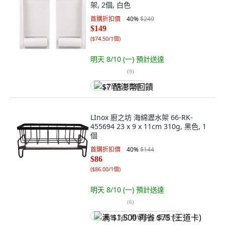
架, 2個, 白色
首購折扣價
40
%
$249
$149
(
$74.50/1個
)
明天 8/10 (一)
預計送達
(
9
)
$7 酷澎幣回饋
LInox 廚之坊 海綿瀝水架 66-RK-
455694 23 x 9 x 11cm 310g, 黑色, 1
個
首購折扣價
40
%
$144
$86
(
$86.00/1個
)
明天 8/10 (一)
預計送達
(
6
)
满 $1,500 再省 $75 (王道卡)