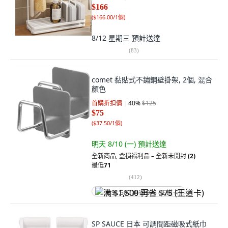
$166
(
$166.00/1個
)
8/12 星期三
預計送達
(
83
)
comet 黏貼式不鏽鋼壁掛架, 2個, 混合
顏色
首購折扣價
40
%
$125
$75
(
$37.50/1個
)
明天 8/10 (一)
預計送達
全新商品
,
盒損福利品 – 全新未開封
(2)
最低
71
(
412
)
满 $1,500 再省 $75 (王道卡)
SP SAUCE 日本 可調間距磁吸式紙巾