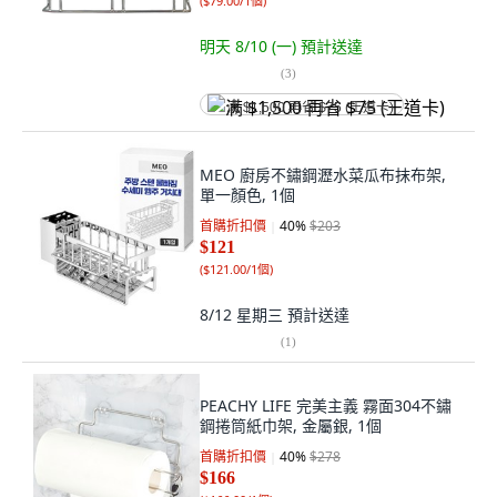
(
$79.00/1個
)
明天 8/10 (一)
預計送達
(
3
)
满 $1,500 再省 $75 (王道卡)
MEO 廚房不鏽鋼瀝水菜瓜布抹布架,
單一顏色, 1個
首購折扣價
40
%
$203
$121
(
$121.00/1個
)
8/12 星期三
預計送達
(
1
)
PEACHY LIFE 完美主義 霧面304不鏽
鋼捲筒紙巾架, 金屬銀, 1個
首購折扣價
40
%
$278
$166