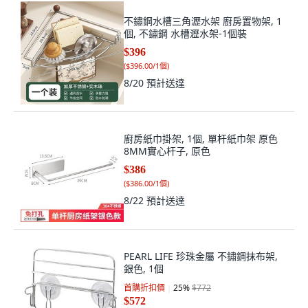
不鏽鋼水槽三角瀝水架 廚房置物架, 1
個, 不鏽鋼 水槽瀝水架-1個裝
$396
(
$396.00/1個
)
8/20
預計送達
廚房紙巾掛架, 1個, 單杆紙巾架 原色
8MM實心杆子, 原色
$386
(
$386.00/1個
)
8/22
預計送達
PEARL LIFE 珍珠金屬 不鏽鋼抹布架,
銀色, 1個
首購折扣價
25
%
$772
$572