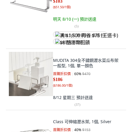
$103
(
$51.50/1個
)
明天 8/10 (一)
預計送達
(
5
)
满 $1,500 再省 $75 (王道卡)
$8 酷澎幣回饋
MUDITA 304全不鏽鋼瀝水菜瓜布架
一般型, 1個, 單一顏色
首購折扣價
60
%
$470
$186
(
$186.00/1個
)
8/12 星期三
預計送達
(
37
)
Class 可伸縮瀝水架, 1個, Silver
首購折扣價
40
%
$153