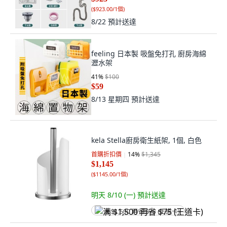
(
$923.00/1個
)
8/22
預計送達
feeling 日本製 吸盤免打孔 廚房海綿
瀝水架
41
%
$100
$59
8/13 星期四
預計送達
kela Stella廚房衛生紙架, 1個, 白色
首購折扣價
14
%
$1,345
$1,145
(
$1145.00/1個
)
明天 8/10 (一)
預計送達
满 $1,500 再省 $75 (王道卡)