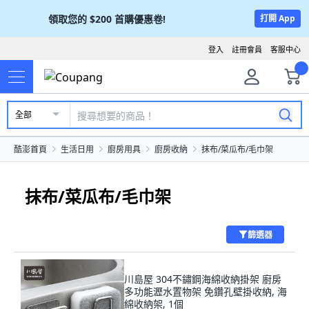
領取您的
$200
首購優惠卷!
打開 App
登入
註冊會員
客服中心
全部
酷澎首頁
生活日用
廚房用具
廚房收納
抹布/菜瓜布/毛巾架
抹布/菜瓜布/毛巾架
篩選器
川島屋 304不鏽鋼海綿收納掛架 廚房
多功能瀝水置物架 免鑽孔壁掛收納, 海
綿收納架, 1個