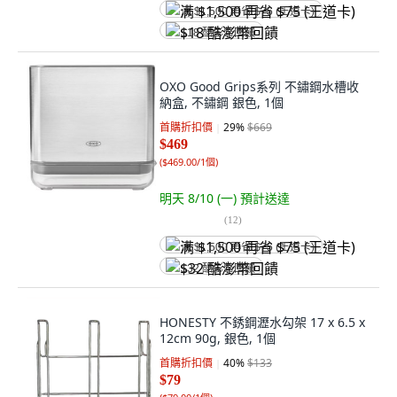
满 $1,500 再省 $75 (王道卡)
$18 酷澎幣回饋
OXO Good Grips系列 不鏽鋼水槽收
納盒, 不鏽鋼 銀色, 1個
首購折扣價
29
%
$669
$469
(
$469.00/1個
)
明天 8/10 (一)
預計送達
(
12
)
满 $1,500 再省 $75 (王道卡)
$32 酷澎幣回饋
HONESTY 不銹鋼瀝水勾架 17 x 6.5 x
12cm 90g, 銀色, 1個
首購折扣價
40
%
$133
$79