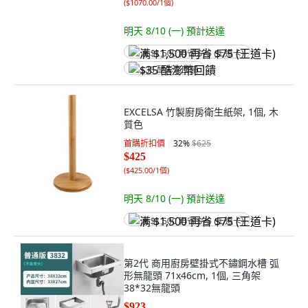
(
$1070.00/1個
)
明天 8/10 (一)
預計送達
满 $1,500 再省 $75 (王道卡)
$35 酷澎幣回饋
EXCELSA 竹製廚房衛生紙架, 1個, 木
質色
首購折扣價
32
%
$625
$425
(
$425.00/1個
)
明天 8/10 (一)
預計送達
满 $1,500 再省 $75 (王道卡)
第2代 商用廚房壁掛式不鏽鋼水槽 弧
形無龍頭 71x46cm, 1個, 三角架
38*32無龍頭
$923