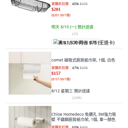
首購折扣價
40
%
$335
$201
(
$201.00/1個
)
明天 8/10 (一)
預計送達
(
12
)
满 $1,500 再省 $75 (王道卡)
comet 磁吸式廚房紙巾架, 1個, 白色
首購折扣價
47
%
$298
$157
(
$157.00/1個
)
8/12 星期三
預計送達
(
1209
)
Chloe Homedeco 免鑽孔 3M強力吸
壁 不鏽鋼廚房紙巾架, 1個, 單一顏色
首購折扣價
60
%
$305