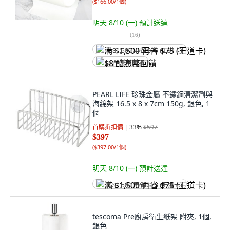
(
$166.00/1個
)
明天 8/10 (一)
預計送達
(
16
)
满 $1,500 再省 $75 (王道卡)
$8 酷澎幣回饋
PEARL LIFE 珍珠金屬 不鏽鋼清潔劑與
海綿架 16.5 x 8 x 7cm 150g, 銀色, 1
個
首購折扣價
33
%
$597
$397
(
$397.00/1個
)
明天 8/10 (一)
預計送達
满 $1,500 再省 $75 (王道卡)
tescoma Pre廚房衛生紙架 附夾, 1個,
銀色