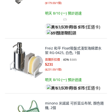
(
$179.00/1個
)
明天 8/10 (一)
預計送達
(
2
)
满 $1,500 再省 $75 (王道卡)
$9 酷澎幣回饋
Freiz 和平 Float吸盤式淺型海綿瀝水
架 RG-0425, 白色, 1個
首購折扣價
40
%
$385
$231
(
$231.00/1個
)
明天 8/10 (一)
預計送達
满 $1,500 再省 $75 (王道卡)
minono 米諾諾 可折菜瓜布架, 顏色隨
機, 2個