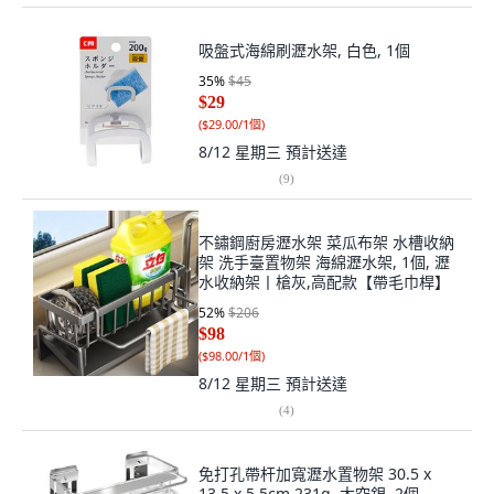
吸盤式海綿刷瀝水架, 白色, 1個
35
%
$45
$29
(
$29.00/1個
)
8/12 星期三
預計送達
(
9
)
不鏽鋼廚房瀝水架 菜瓜布架 水槽收納
架 洗手臺置物架 海綿瀝水架, 1個, 瀝
水收納架丨槍灰,高配款【帶毛巾桿】
52
%
$206
$98
(
$98.00/1個
)
8/12 星期三
預計送達
(
4
)
免打孔帶杆加寬瀝水置物架 30.5 x
13.5 x 5.5cm 231g, 太空銀, 2個