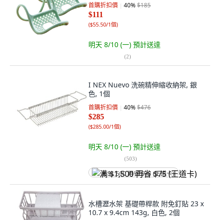
首購折扣價
40
%
$185
$111
(
$55.50/1個
)
明天 8/10 (一)
預計送達
(
2
)
I NEX Nuevo 洗碗精伸縮收納架, 銀
色, 1個
首購折扣價
40
%
$476
$285
(
$285.00/1個
)
明天 8/10 (一)
預計送達
(
503
)
满 $1,500 再省 $75 (王道卡)
水槽瀝水架 基礎帶桿款 附免釘貼 23 x
10.7 x 9.4cm 143g, 白色, 2個