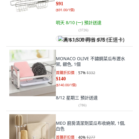
$91
(
$91.00/1個
)
明天 8/10 (一)
預計送達
(
3726
)
满 $1,500 再省 $75 (王道卡)
MONACO OLIVE 不鏽鋼菜瓜布瀝水
架, 銀色, 1個
首購折扣價
57
%
$332
$140
(
$140.00/1個
)
8/12 星期三
預計送達
(
786
)
MEO 廚房清潔劑菜瓜布收納架, 1個,
白色
首購折扣價
40
%
$277