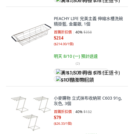
满 $1,500 再省 $75 (王道卡)
PEACHY LIFE 完美主義 伸縮水槽洗碗
精掛籃, 金屬銀, 1個
首購折扣價
40
%
$358
$214
(
$214.00/1個
)
明天 8/10 (一)
預計送達
(
2
)
满 $1,500 再省 $75 (王道卡)
$10 酷澎幣回饋
小麥購物 立式抹布收納架 C603 91g,
灰色, 3個
首購折扣價
40
%
$132
$79
(
$26.33/1個
)