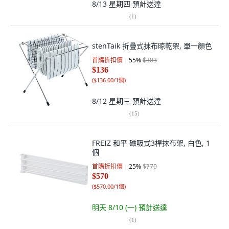
8/13 星期四
預計送達
(
1
)
stenTaik 折疊式抹布晾乾架, 單一顏色
首購折扣價
55
%
$303
$136
(
$136.00/1個
)
8/12 星期三
預計送達
(
15
)
FREIZ 和平 磁吸式3桿抹布架, 白色, 1
個
首購折扣價
25
%
$770
$570
(
$570.00/1個
)
明天 8/10 (一)
預計送達
(
1
)