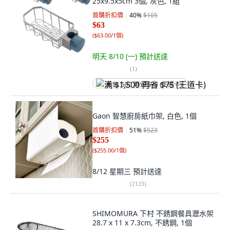
25x9.5x5cm 3個, 灰色, 1組
首購折扣價
40
%
$105
$63
(
$63.00/1個
)
明天 8/10 (一)
預計送達
(
1
)
满 $1,500 再省 $75 (王道卡)
Gaon 智慧廚房紙巾架, 白色, 1個
首購折扣價
51
%
$523
$255
(
$255.00/1個
)
8/12 星期三
預計送達
(
2123
)
SHIMOMURA 下村 不銹鋼餐具瀝水架
28.7 x 11 x 7.3cm, 不銹鋼, 1個