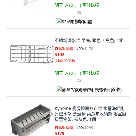
明天 8/10 (一)
預計送達
(
6
)
$1 酷澎幣回饋
不鏽鋼瀝水架 平底, 銀色 + 黑色, 1個
首購折扣價
40
%
$170
$102
(
$102.00/1個
)
明天 8/10 (一)
預計送達
(
2
)
满 $1,500 再省 $75 (王道卡)
Kyhome 廚房檯面抹布架 水槽海綿刷
具瀝水架 洗潔精 菜瓜布收納架 浴室廚
房置物架, 槍灰色, 1個
首購折扣價
40
%
$299
$179