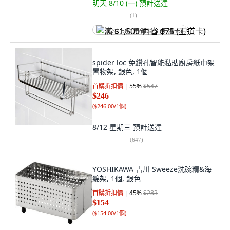
明天 8/10 (一)
預計送達
(
1
)
满 $1,500 再省 $75 (王道卡)
spider loc 免鑽孔智能黏貼廚房紙巾架
置物架, 銀色, 1個
首購折扣價
55
%
$547
$246
(
$246.00/1個
)
8/12 星期三
預計送達
(
647
)
YOSHIKAWA 吉川 Sweeze洗碗精&海
綿架, 1個, 銀色
首購折扣價
45
%
$283
$154
(
$154.00/1個
)