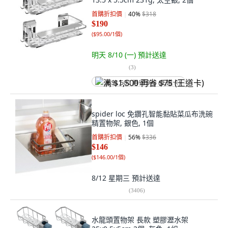
首購折扣價
40
%
$318
$190
(
$95.00/1個
)
明天 8/10 (一)
預計送達
(
3
)
满 $1,500 再省 $75 (王道卡)
spider loc 免鑽孔智能黏貼菜瓜布洗碗
精置物架, 銀色, 1個
首購折扣價
56
%
$336
$146
(
$146.00/1個
)
8/12 星期三
預計送達
(
3406
)
水龍頭置物架 長款 塑膠瀝水架