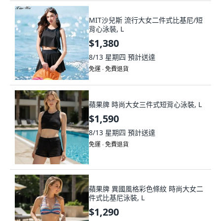
MIT沙兒斯 流行大女二件式比基尼/短
背心泳裝, L
$1,380
8/13 星期四
預計送達
免運 ∙ 免費退貨
蘋果牌 時尚大女三件式短背心泳裝, L
$1,590
8/13 星期四
預計送達
免運 ∙ 免費退貨
蘋果牌 異國風格彩色條紋 時尚大女二
件式比基尼泳裝, L
$1,290