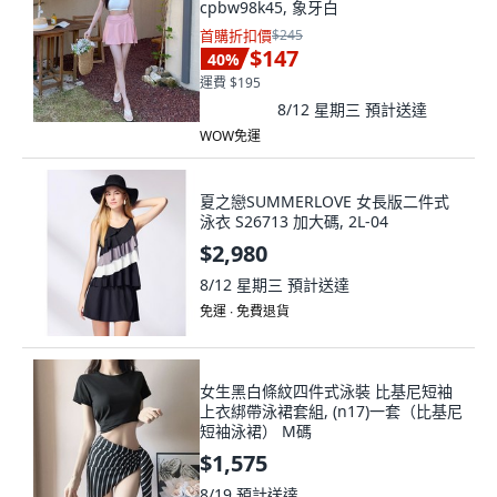
cpbw98k45, 象牙白
首購折扣價
$245
$147
40
%
運費 $195
8/12 星期三
預計送達
WOW免運
夏之戀SUMMERLOVE 女長版二件式
泳衣 S26713 加大碼, 2L-04
$2,980
8/12 星期三
預計送達
免運 ∙ 免費退貨
女生黑白條紋四件式泳裝 比基尼短袖
上衣綁帶泳裙套組, (n17)一套（比基尼
短袖泳裙） M碼
$1,575
8/19
預計送達