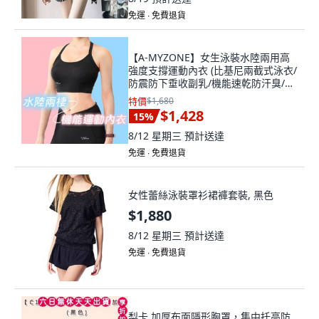
免運 ∙ 免費退貨
【A-MYZONE】女生泳裝水陸兩用高
強度支撐運動內衣 (比基尼兩截式泳衣/
防震防下垂收副乳/機能速乾防汗臭/隨
附兩款厚薄胸墊/台灣製造), 黑色
特價
$1,680
$1,428
15
%
8/12 星期三
預計送達
免運 ∙ 免費退貨
女性蕾絲泳裝罩衫裙褲套裝, 黑色
$1,880
8/12 星期三
預計送達
免運 ∙ 免費退貨
梨卡 加厚布面隱形胸罩，集中托高防