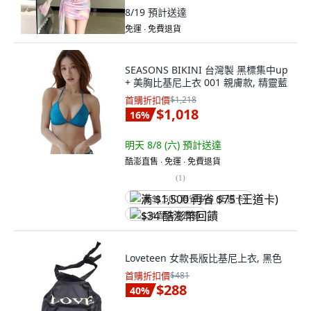
8/19
預計送達
免運 ∙ 免費退貨
SEASONS BIKINI 台灣製 黑標集中up
+ 美胸比基尼上衣 001 親膚款, 精靈藍
首購折扣價
$1,218
$1,018
16
%
明天 8/8 (六)
預計送達
酷澎直售 ∙ 免運 ∙ 免費退貨
(
1
)
满 $1,500 再省 $75 (王道卡)
$34 酷澎幣回饋
Loveteen 女款長版比基尼上衣, 黑色
首購折扣價
$481
$288
40
%