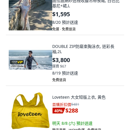
感性感網紗透視收腰吊帶長裙, 白色比
基尼+裙,L
$1,595
8/20
預計送達
免運 ∙ 免費退貨
DOUBLE ZIP防磨束胸泳衣, 迷彩長
袖,2L
$3,800
運費 $67
8/19
預計送達
免費退貨
Loveteen 大女短版上衣, 黃色
首購折扣價
$481
$288
40
%
明天 8/8 (六)
預計送達