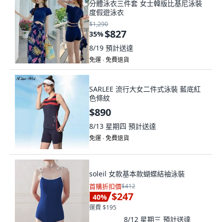
分體泳衣三件套 女士韓版比基尼泳裝
度假遊泳衣
$1,290
$827
35
%
8/19
預計送達
免運 ∙ 免費退貨
SARLEE 流行大女二件式泳裝 藍底紅
色條紋
$890
8/13 星期四
預計送達
免運 ∙ 免費退貨
soleil 女款基本款蝴蝶結袖泳裝
首購折扣價
$412
$247
40
%
運費 $195
8/12 星期三
預計送達