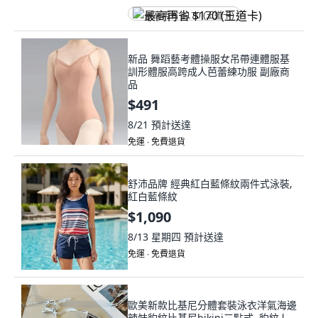
最高再省 $170 (王道卡)
新品 舞蹈藝考體操服女吊帶連體服基
訓形體服高跨成人芭蕾練功服 副廠商
品
$491
8/21
預計送達
免運 ∙ 免費退貨
舒沛品牌 經典紅白藍條紋兩件式泳裝,
紅白藍條紋
$1,090
8/13 星期四
預計送達
免運 ∙ 免費退貨
歐美新款比基尼分體套裝泳衣洋氣海邊
辣妹豹紋比基尼bikini三點式, 豹紋,l