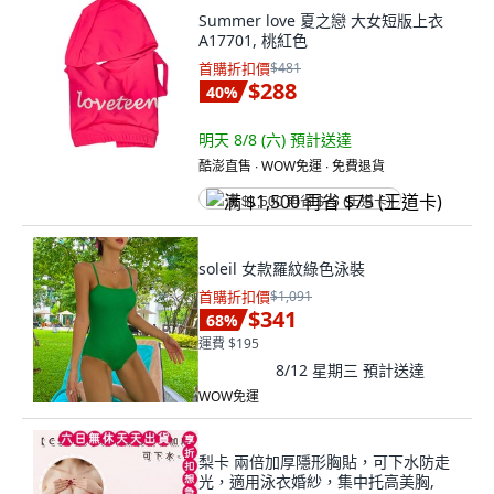
Summer love 夏之戀 大女短版上衣
A17701, 桃紅色
首購折扣價
$481
$288
40
%
明天 8/8 (六)
預計送達
酷澎直售 ∙ WOW免運 ∙ 免費退貨
满 $1,500 再省 $75 (王道卡)
soleil 女款羅紋綠色泳裝
首購折扣價
$1,091
$341
68
%
運費 $195
8/12 星期三
預計送達
WOW免運
梨卡 兩倍加厚隱形胸貼，可下水防走
光，適用泳衣婚紗，集中托高美胸,