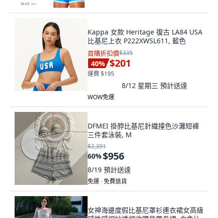
Kappa 女款 Heritage 復古 LA84 USA
比基尼上衣 P222XWSL611, 藍色
首購折扣價
$335
$201
40
%
運費 $195
8/12 星期三
預計送達
WOW免運
DFMEI 掛脖比基尼針織撞色沙灘短褲
三件套泳裝, M
$2,391
$956
60
%
8/19
預計送達
免運 ∙ 免費退貨
女神海邊度假比基尼罩衫連衣裙女高級