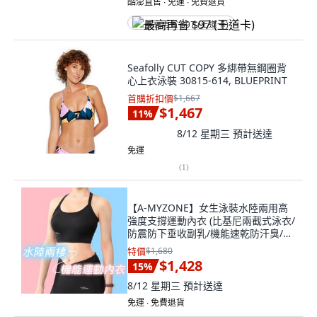
酷澎直售 ∙ 免運 ∙ 免費退貨
最高再省 $97 (王道卡)
Seafolly CUT COPY 多綁帶無鋼圈背
心上衣泳裝 30815-614, BLUEPRINT
首購折扣價
$1,667
$1,467
11
%
8/12 星期三
預計送達
免運
(
1
)
【A-MYZONE】女生泳裝水陸兩用高
強度支撐運動內衣 (比基尼兩截式泳衣/
防震防下垂收副乳/機能速乾防汗臭/隨
附兩款厚薄胸墊/台灣製造), 黑色
特價
$1,680
$1,428
15
%
8/12 星期三
預計送達
免運 ∙ 免費退貨