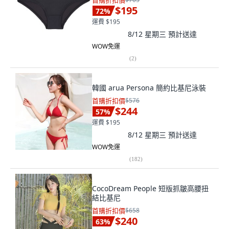
首購折扣價
$195
72
%
運費 $195
8/12 星期三
預計送達
WOW免運
(
2
)
韓國 arua Persona 簡約比基尼泳裝
首購折扣價
$576
$244
57
%
運費 $195
8/12 星期三
預計送達
WOW免運
(
182
)
CocoDream People 短版抓皺高腰扭
結比基尼
首購折扣價
$658
$240
63
%