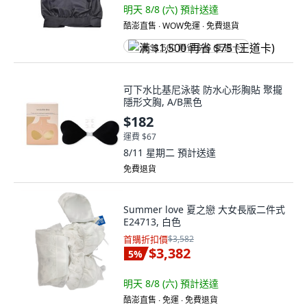
明天 8/8 (六)
預計送達
酷澎直售 ∙ WOW免運 ∙ 免費退貨
满 $1,500 再省 $75 (王道卡)
可下水比基尼泳裝 防水心形胸貼 聚攏
隱形文胸, A/B黑色
$182
運費 $67
8/11 星期二
預計送達
免費退貨
Summer love 夏之戀 大女長版二件式
E24713, 白色
首購折扣價
$3,582
$3,382
5
%
明天 8/8 (六)
預計送達
酷澎直售 ∙ 免運 ∙ 免費退貨