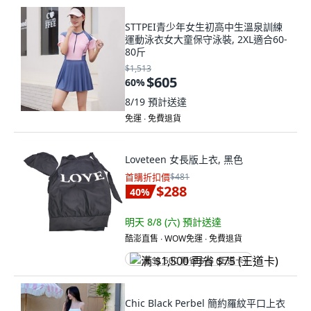
STTPEI青少年女生初高中生溫泉訓練
運動泳衣女大童保守泳裝, 2XL適合60-
80斤
$1,513
$605
60
%
8/19
預計送達
免運 ∙ 免費退貨
Loveteen 女長版上衣, 黑色
首購折扣價
$481
$288
40
%
明天 8/8 (六)
預計送達
酷澎直售 ∙ WOW免運 ∙ 免費退貨
满 $1,500 再省 $75 (王道卡)
Chic Black Perbel 簡約羅紋平口上衣