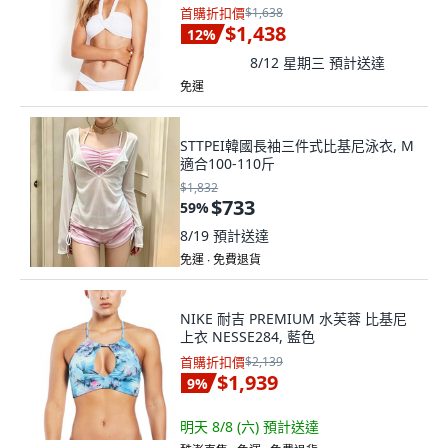
首購折扣價
$1,638
$1,438
12
%
8/12 星期三
預計送達
免運
STTPEI韓國長袖三件式比基尼泳衣, M
適合100-110斤
$1,832
$733
59
%
8/19
預計送達
免運 ∙ 免費退貨
NIKE 耐吉 PREMIUM 水芙蓉 比基尼
上衣 NESSE284, 藍色
首購折扣價
$2,139
$1,939
9
%
明天 8/8 (六)
預計送達