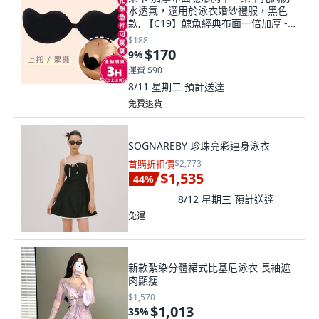
水透氣，適用於泳衣婚紗禮服，黑色
款, 【C19】鯨魚經典布面一倍加厚 -
黑色, 黑色
$188
$170
9
%
運費 $90
8/11 星期二
預計送達
免費退貨
SOGNAREBY 珍珠亮彩連身泳衣
首購折扣價
$2,773
$1,535
44
%
8/12 星期三
預計送達
免運
新款紮染分體裙式比基尼泳衣 長袖遮
肉顯瘦
$1,570
$1,013
35
%