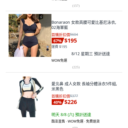
(
157
)
Bonaraon 女款高腰可愛比基尼泳衣,
02海軍藍
首購折扣價
$604
$195
67
%
運費 $195
8/12 星期三
預計送達
WOW免運
(
225
)
愛北鼻 成人女款 長袖分體泳衣5件組,
米黑色
首購折扣價
$377
$226
40
%
明天 8/8 (六)
預計送達
酷澎直售 ∙ WOW免運 ∙ 免費退貨
(
60
)