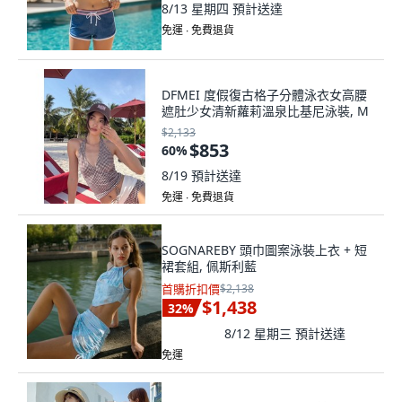
8/13 星期四
預計送達
免運 ∙ 免費退貨
DFMEI 度假復古格子分體泳衣女高腰
遮肚少女清新蘿莉溫泉比基尼泳裝, M
$2,133
$853
60
%
8/19
預計送達
免運 ∙ 免費退貨
SOGNAREBY 頭巾圖案泳裝上衣 + 短
裙套組, 佩斯利藍
首購折扣價
$2,138
$1,438
32
%
8/12 星期三
預計送達
免運