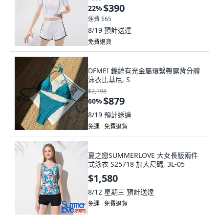
$390
22
%
運費 $65
8/19
預計送達
免費退貨
DFMEI 錦綸有光金屬環繫帶露背分體
泳衣比基尼, S
$2,198
$879
60
%
8/19
預計送達
免運 ∙ 免費退貨
夏之戀SUMMERLOVE 大女長版兩件
式泳衣 S25718 加大尺碼, 3L-05
$1,580
8/12 星期三
預計送達
免運 ∙ 免費退貨