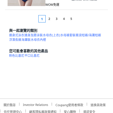
WOW免運
2
3
4
5
1
與一起瀏覽的類別
連身式泳衣
連身及膝泳裝
水母衣(上衣)
水母褲套裝
衝浪短褲/海灘短褲
浮潛長褲
海灘裝
水母衣內裡
您可能會喜歡的其他產品
粉色比基尼
平口比基尼
Investor Relations
關於酷澎
Coupang使用者條款
退換貨政策
信任管理中心
顧客隱私權政策通知
安心購物
資訊安全