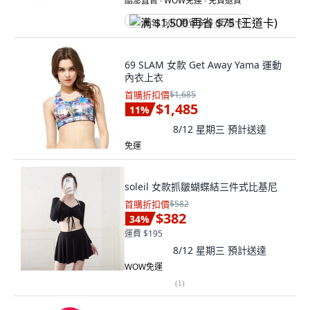
酷澎直售 ∙ WOW免運 ∙ 免費退貨
满 $1,500 再省 $75 (王道卡)
69 SLAM 女款 Get Away Yama 運動
內衣上衣
首購折扣價
$1,685
$1,485
11
%
8/12 星期三
預計送達
免運
soleil 女款抓皺蝴蝶結三件式比基尼
首購折扣價
$582
$382
34
%
運費 $195
8/12 星期三
預計送達
WOW免運
(
1
)