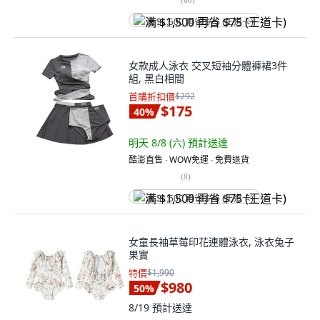
满 $1,500 再省 $75 (王道卡)
女款成人泳衣 交叉短袖分體褲裙3件
組, 黑白相間
首購折扣價
$292
$175
40
%
明天 8/8 (六)
預計送達
酷澎直售 ∙ WOW免運 ∙ 免費退貨
(
8
)
满 $1,500 再省 $75 (王道卡)
女童長袖草莓印花連體泳衣, 泳衣兔子
果實
特價
$1,990
$980
50
%
8/19
預計送達