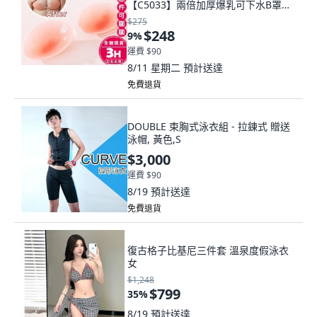
【C5033】兩倍加厚爆乳可下水B罩杯,
如圖色
$275
$248
9
%
運費 $90
8/11 星期二
預計送達
免費退貨
DOUBLE 束胸式泳衣組 - 拉鍊式 贈送
泳帽, 黃色,S
$3,000
運費 $90
8/19
預計送達
免費退貨
復古格子比基尼三件套 溫泉度假泳衣
女
$1,248
$799
35
%
8/19
預計送達