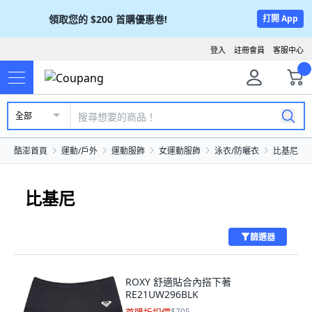
領取您的
$200
首購優惠卷!
打開 App
登入
註冊會員
客服中心
全部
酷澎首頁
運動/戶外
運動服飾
女運動服飾
泳衣/防曬衣
比基尼
比基尼
篩選器
ROXY 舒適貼合內搭下著
RE21UW296BLK
$705