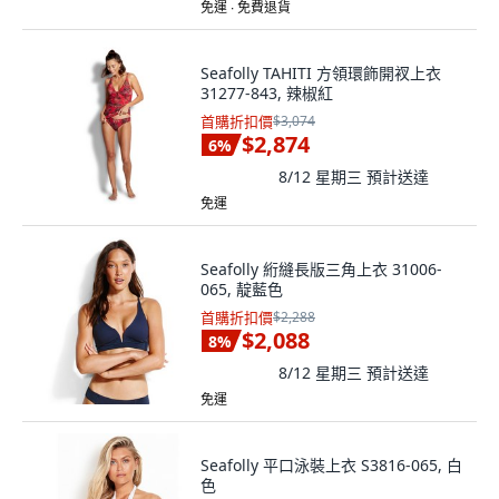
免運 ∙ 免費退貨
Seafolly TAHITI 方領環飾開衩上衣
31277-843, 辣椒紅
首購折扣價
$3,074
$2,874
6
%
8/12 星期三
預計送達
免運
Seafolly 絎縫長版三角上衣 31006-
065, 靛藍色
首購折扣價
$2,288
$2,088
8
%
8/12 星期三
預計送達
免運
Seafolly 平口泳裝上衣 S3816-065, 白
色