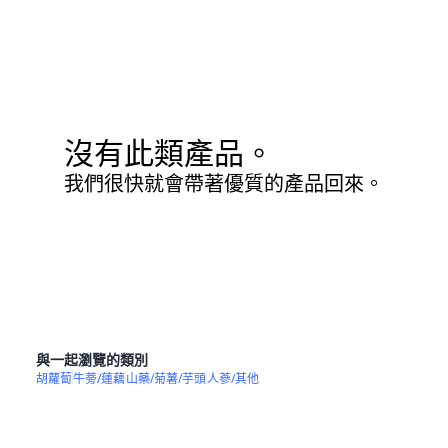
沒有此類產品。
我們很快就會帶著優質的產品回來。
與一起瀏覽的類別
胡蘿蔔
牛蒡/蓮藕
山藥/菊薯/芋頭
人蔘/其他