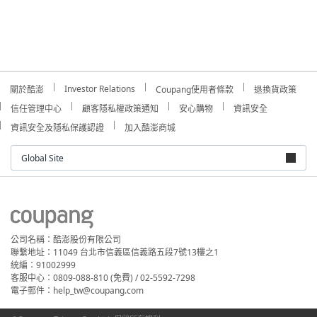
Investor Relations
關於酷澎
Coupang使用者條款
退換貨政策
信任管理中心
顧客隱私權政策通知
安心購物
資訊安全
資訊安全及隱私保護認證
加入酷澎商城
Global Site
公司名稱：酷澎股份有限公司
聯繫地址：11049 台北市信義區信義路五段7號13樓之1
統編：91002999
客服中心：0809-088-810 (免費) / 02-5592-7298
電子郵件：help_tw@coupang.com