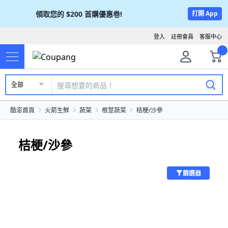
領取您的
$200
首購優惠卷!
打開 App
登入
註冊會員
客服中心
全部
酷澎首頁
火箭生鮮
蔬菜
根莖蔬菜
桔梗/沙參
桔梗/沙參
篩選器