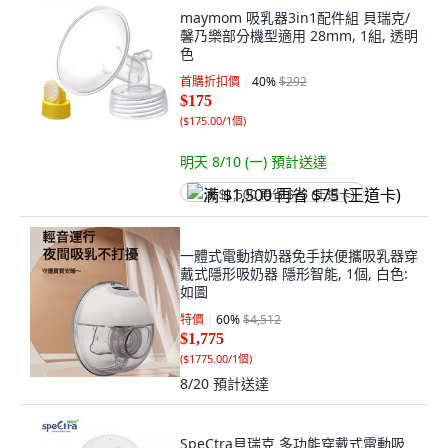
maymom 吸乳器3in1配件組 貝瑞克/
馨乃樂部分機型適用 28mm, 1組, 透明
色
首購折扣價
40
%
$292
$175
(
$175.00/1個
)
明天 8/10 (一)
預計送達
满 $1,500 再省 $75 (王道卡)
一體式電動擠奶器免手扶便攜吸乳器穿
戴式隱形吸奶器 隱形智能, 1個, 白色:
如圖
特價
60
%
$4,512
$1,775
(
$1775.00/1個
)
8/20
預計送達
SpeCtra貝瑞克 多功能穿戴式電動吸