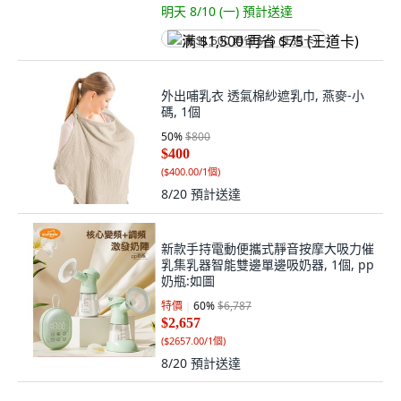
明天 8/10 (一)
預計送達
满 $1,500 再省 $75 (王道卡)
外出哺乳衣 透氣棉紗遮乳巾, 燕麥-小
碼, 1個
50
%
$800
$400
(
$400.00/1個
)
8/20
預計送達
新款手持電動便攜式靜音按摩大吸力催
乳集乳器智能雙邊單邊吸奶器, 1個, pp
奶瓶:如圖
特價
60
%
$6,787
$2,657
(
$2657.00/1個
)
8/20
預計送達