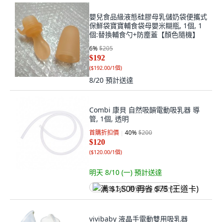
嬰兒食品級液態硅膠母乳儲奶袋便攜式
保鮮袋寶寶輔食袋母嬰米糊瓶, 1個, 1
個:替換輔食勺+防塵蓋【顏色隨機】
6
%
$205
$192
(
$192.00/1個
)
8/20
預計送達
Combi 康貝 自然吸韻電動吸乳器 導
管, 1個, 透明
首購折扣價
40
%
$200
$120
(
$120.00/1個
)
明天 8/10 (一)
預計送達
满 $1,500 再省 $75 (王道卡)
vivibaby 液晶手電動雙用吸乳器