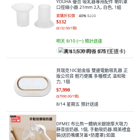
YOUHA 優合 吸乳器專用配件 喇叭罩
口徑縮小器 21mm 2入, 白色, 1組
首購折扣價
40
%
$220
$132
(
$132.00/1個
)
明天 8/10 (一)
預計送達
满 $1,500 再省 $75 (王道卡)
貝瑞克10C鉑金版 雙邊電動吸乳器 正
版公司貨 輕巧便攜 多種模式 溫和吸
力, 1個
$7,990
(
$7990.00/1個
)
8/14 星期五
預計送達
DFMEI 布比熊一體納米銀按摩大吸力
靜音拔奶器, 1個, 手動吸奶器.精美禮盒
裝(送奶嘴螺牙蓋+防塵罩):如圖