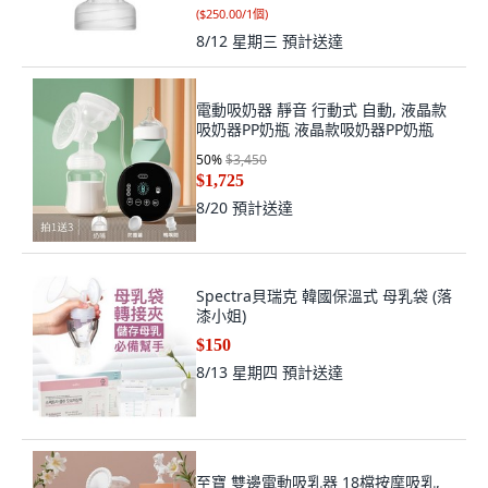
(
$250.00/1個
)
8/12 星期三
預計送達
電動吸奶器 靜音 行動式 自動, 液晶款
吸奶器PP奶瓶 液晶款吸奶器PP奶瓶
50
%
$3,450
$1,725
8/20
預計送達
Spectra貝瑞克 韓國保溫式 母乳袋 (落
漆小姐)
$150
8/13 星期四
預計送達
至寶 雙邊電動吸乳器 18檔按摩吸乳,