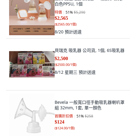
白色PPSU, 1個
特價
51
%
$5,290
$2,565
(
$2565.00/1個
)
8/20
預計送達
貝瑞克 吸乳器 公司貨, 1個, 6S吸乳器
$2,500
(
$2500.00/1個
)
8/12 星期三
預計送達
Bevela 一般寬口徑手動吸乳器喇叭罩
組 32mm, 1套, 單一顏色
首購折扣價
51
%
$258
$124
(
$124.00/1個
)