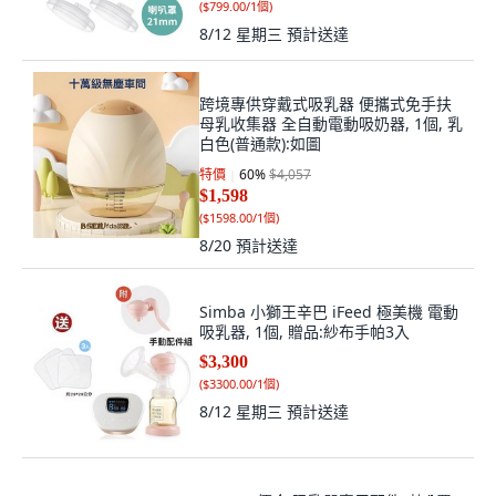
(
$799.00/1個
)
8/12 星期三
預計送達
跨境專供穿戴式吸乳器 便攜式免手扶
母乳收集器 全自動電動吸奶器, 1個, 乳
白色(普通款):如圖
特價
60
%
$4,057
$1,598
(
$1598.00/1個
)
8/20
預計送達
Simba 小獅王辛巴 iFeed 極美機 電動
吸乳器, 1個, 贈品:紗布手帕3入
$3,300
(
$3300.00/1個
)
8/12 星期三
預計送達