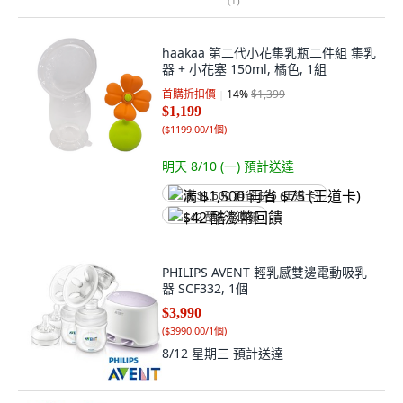
(
1
)
haakaa 第二代小花集乳瓶二件組 集乳
器 + 小花塞 150ml, 橘色, 1組
首購折扣價
14
%
$1,399
$1,199
(
$1199.00/1個
)
明天 8/10 (一)
預計送達
满 $1,500 再省 $75 (王道卡)
$42 酷澎幣回饋
PHILIPS AVENT 輕乳感雙邊電動吸乳
器 SCF332, 1個
$3,990
(
$3990.00/1個
)
8/12 星期三
預計送達