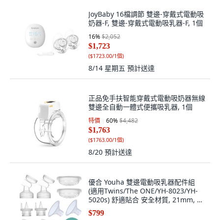
JoyBaby 16檔調節 雙邊-穿戴式電動吸
奶器-F, 雙邊-穿戴式電動吸乳器-F, 1個
16
%
$2,052
$1,723
(
$1723.00/1個
)
8/14 星期五
預計送達
正品免手扶智能穿戴式電動吸奶器無線
雙邊全自動一體式便攜吸乳器, 1個
特價
60
%
$4,482
$1,763
(
$1763.00/1個
)
8/20
預計送達
優合 Youha 雙邊電動吸乳器配件組
(適用Twins/The ONE/YH-8023/YH-
5020s) 舒適貼合 安全材質, 21mm, 1
組
$799