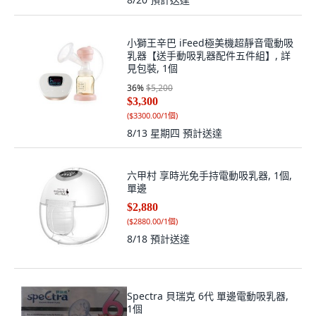
小獅王辛巴 iFeed極美機超靜音電動吸
乳器【送手動吸乳器配件五件組】, 詳
見包裝, 1個
36
%
$5,200
$3,300
(
$3300.00/1個
)
8/13 星期四
預計送達
六甲村 享時光免手持電動吸乳器, 1個,
單邊
$2,880
(
$2880.00/1個
)
8/18
預計送達
Spectra 貝瑞克 6代 單邊電動吸乳器,
1個