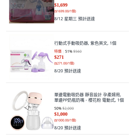
$1,699
(
$1699.00/1個
)
8/12 星期三
預計送達
行動式手動吸奶器, 紫色英文, 1個
特價
51
%
$560
$271
(
$271.00/1個
)
8/20
預計送達
單邊電動吸奶器 靜音設計 孕產婦用,
單邊PP奶瓶奶嘴 - 櫻花粉 電動式, 1個
50
%
$2,000
$1,000
(
$1000.00/1個
)
8/20
預計送達