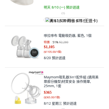
明天 8/10 (一)
預計送達
(
1
)
满 $1,500 再省 $75 (王道卡)
哆拉哆布 電動吸奶器, 藍色, 1個
特價
51
%
$2,280
$1,105
(
$1105.00/1個
)
8/20
預計送達
Maymom吸乳器3in1配件組 (適用美
樂部分機型)材質安全 操作簡單,
25mm, 1套
$365
(
$365.00/1個
)
8/12 星期三
預計送達