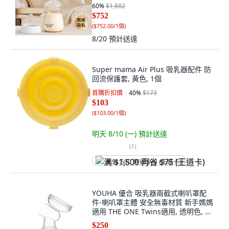
60
%
$1,882
$752
(
$752.00/1個
)
8/20
預計送達
Super mama Air Plus 吸乳器配件 防
回流保護套, 黃色, 1個
首購折扣價
40
%
$173
$103
(
$103.00/1個
)
明天 8/10 (一)
預計送達
(
1
)
满 $1,500 再省 $75 (王道卡)
YOUHA 優合 吸乳器兩截式喇叭罩配
件-喇叭罩主體 安全無毒材質 新手媽媽
適用 THE ONE Twins適用, 透明色, 1
個
$250