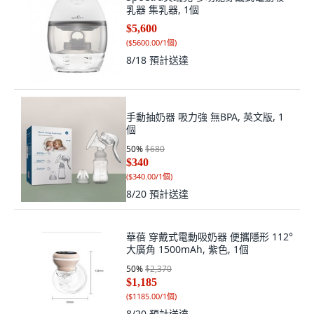
乳器 集乳器, 1個
$5,600
(
$5600.00/1個
)
8/18
預計送達
手動抽奶器 吸力強 無BPA, 英文版, 1
個
50
%
$680
$340
(
$340.00/1個
)
8/20
預計送達
華蓓 穿戴式電動吸奶器 便攜隱形 112°
大廣角 1500mAh, 紫色, 1個
50
%
$2,370
$1,185
(
$1185.00/1個
)
8/20
預計送達