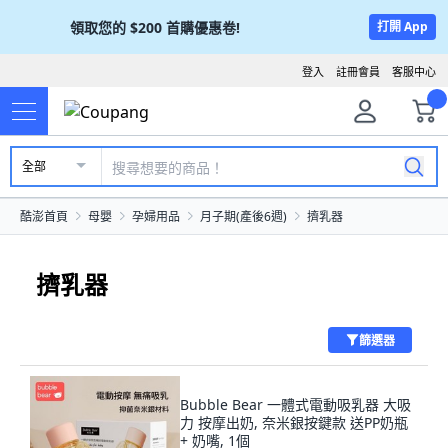
領取您的
$200
首購優惠卷!
打開 App
登入
註冊會員
客服中心
全部
酷澎首頁
母嬰
孕婦用品
月子期(產後6週)
擠乳器
擠乳器
篩選器
Bubble Bear 一體式電動吸乳器 大吸
力 按摩出奶, 奈米銀按鍵款 送PP奶瓶
+ 奶嘴, 1個