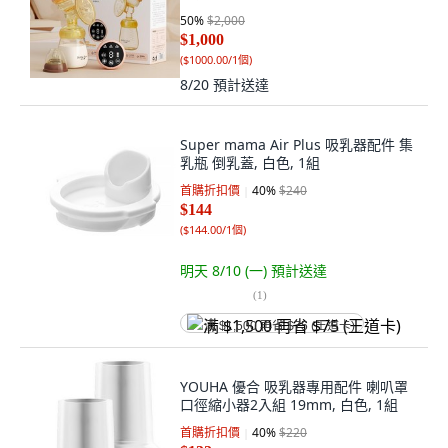
50
%
$2,000
$1,000
(
$1000.00/1個
)
8/20
預計送達
Super mama Air Plus 吸乳器配件 集
乳瓶 倒乳蓋, 白色, 1組
首購折扣價
40
%
$240
$144
(
$144.00/1個
)
明天 8/10 (一)
預計送達
(
1
)
满 $1,500 再省 $75 (王道卡)
YOUHA 優合 吸乳器專用配件 喇叭罩
口徑縮小器2入組 19mm, 白色, 1組
首購折扣價
40
%
$220