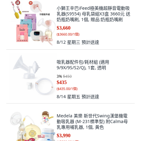
小獅王辛巴iFeed極美機超靜音電動吸
乳器(S9554) 母乳袋組X3盒 3660元 送
奶瓶奶嘴刷, 1個, 贈品:奶瓶奶嘴刷
$3,660
(
$3660.00/1個
)
8/12 星期三
預計送達
吸乳器配件包/耗材組 (適用
9/9X/9S/S2/Q), 1套, 透明
3
%
$450
$435
(
$435.00/1個
)
8/14 星期五
預計送達
Medela 美樂 新世代Swing漢堡機電
動吸乳器 (M-231標準型) 附Calma母
乳專用哺乳器, 1個, 黃色
$3,990