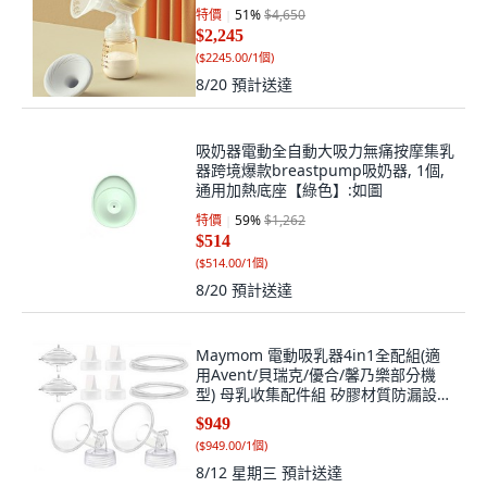
特價
51
%
$4,650
$2,245
(
$2245.00/1個
)
8/20
預計送達
吸奶器電動全自動大吸力無痛按摩集乳
器跨境爆款breastpump吸奶器, 1個,
通用加熱底座【綠色】:如圖
特價
59
%
$1,262
$514
(
$514.00/1個
)
8/20
預計送達
Maymom 電動吸乳器4in1全配組(適
用Avent/貝瑞克/優合/馨乃樂部分機
型) 母乳收集配件組 矽膠材質防漏設計
輕鬆組裝方便攜帶, 喇叭罩17mm, 1套
$949
(
$949.00/1個
)
8/12 星期三
預計送達