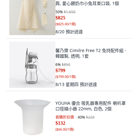
肩, 愛心餵奶巾小兔耳束口袋, 1個
50
%
$1,650
$825
(
$825.00/1個
)
8/20
預計送達
馨乃樂 Cimilre Free T2 免持配件組 -
韓國製, 透明, 1套
6
%
$850
$799
(
$799.00/1個
)
8/13 星期四
預計送達
YOUHA 優合 吸乳器專用配件 喇叭罩
口徑縮小器 22mm, 白色, 2個
首購折扣價
40
%
$220
$132
(
$66.00/1個
)