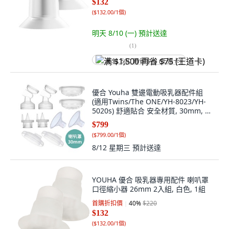
$132
(
$132.00/1個
)
明天 8/10 (一)
預計送達
(
1
)
满 $1,500 再省 $75 (王道卡)
優合 Youha 雙邊電動吸乳器配件組
(適用Twins/The ONE/YH-8023/YH-
5020s) 舒適貼合 安全材質, 30mm, 1
組
$799
(
$799.00/1個
)
8/12 星期三
預計送達
YOUHA 優合 吸乳器專用配件 喇叭罩
口徑縮小器 26mm 2入組, 白色, 1組
首購折扣價
40
%
$220
$132
(
$132.00/1個
)