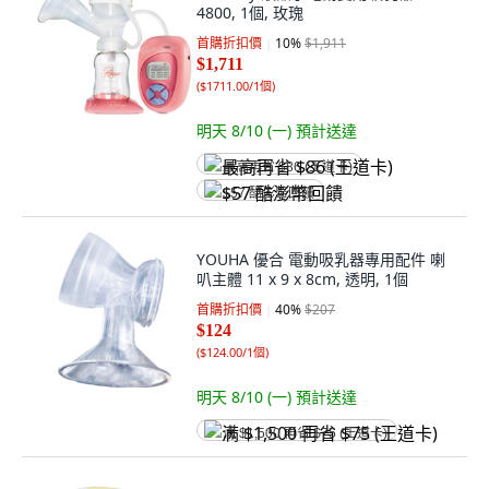
4800, 1個, 玫瑰
首購折扣價
10
%
$1,911
$1,711
(
$1711.00/1個
)
明天 8/10 (一)
預計送達
最高再省 $86 (王道卡)
$57 酷澎幣回饋
YOUHA 優合 電動吸乳器專用配件 喇
叭主體 11 x 9 x 8cm, 透明, 1個
首購折扣價
40
%
$207
$124
(
$124.00/1個
)
明天 8/10 (一)
預計送達
满 $1,500 再省 $75 (王道卡)