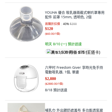
YOUHA 優合 吸乳器兩截式喇叭罩專用
配件 前罩 15mm, 透明色, 2個
首購折扣價
40
%
$200
$120
(
$60.00/1個
)
明天 8/10 (一)
預計送達
满 $1,500 再省 $75 (王道卡)
六甲村 Freedom Giver 享時光免手持
電動吸乳器, 1個, 單邊
$2,880
(
$2880.00/1個
)
8/18
預計送達
哺乳巾 外出餵奶遮羞布 多功能透氣披