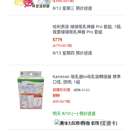
(
$3990.00/1個
)
8/12 星期三
預計送達
哈利男孩 啵啵吸乳神器 Pro 套組, 1個,
我要啵啵吸乳神器 Pro 套組
$779
(
$779.00/1個
)
8/13 星期四
預計送達
Kaneson 吸乳器to母乳袋轉接器 標準
口徑, 透明, 1組
首購折扣價
40
%
$165
$99
(
$99.00/1個
)
明天 8/10 (一)
預計送達
满 $1,500 再省 $75 (王道卡)