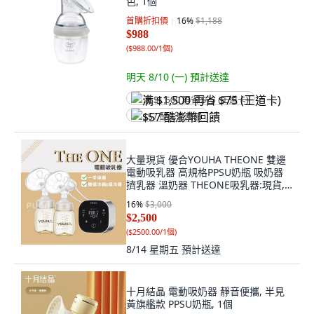
色, 1個
首購折扣價
16
%
$1,188
$988
(
$988.00/1個
)
明天 8/10 (一)
預計送達
满 $1,500 再省 $75 (王道卡)
$57 酷澎幣回饋
大量現貨 優合YOUHA THEONE 雙邊
電動吸乳器 高規格PPSU奶瓶 吸奶器
擠乳器 溫奶器 THEONE吸乳器:現貨, 1
個
16
%
$3,000
$2,500
(
$2500.00/1個
)
8/14 星期五
預計送達
十月結晶 電動吸奶器 靜音便攜, 半見
黃旗艦款 PPSU奶瓶, 1個