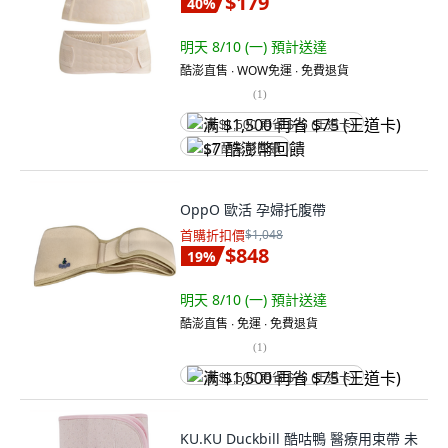
$179
40
%
明天 8/10 (一)
預計送達
酷澎直售 ∙ WOW免運 ∙ 免費退貨
(
1
)
满 $1,500 再省 $75 (王道卡)
$7 酷澎幣回饋
OppO 歐活 孕婦托腹帶
首購折扣價
$1,048
$848
19
%
明天 8/10 (一)
預計送達
酷澎直售 ∙ 免運 ∙ 免費退貨
(
1
)
满 $1,500 再省 $75 (王道卡)
KU.KU Duckbill 酷咕鴨 醫療用束帶 未