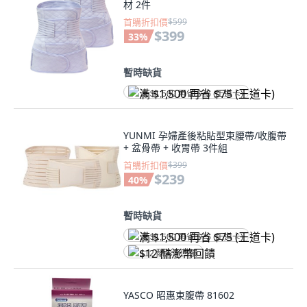
材 2件
首購折扣價
$599
$399
33
%
暫時缺貨
满 $1,500 再省 $75 (王道卡)
YUNMI 孕婦產後粘貼型束腰帶/收腹帶
+ 盆骨帶 + 收胃帶 3件組
首購折扣價
$399
$239
40
%
暫時缺貨
满 $1,500 再省 $75 (王道卡)
$12 酷澎幣回饋
YASCO 昭惠束腹帶 81602