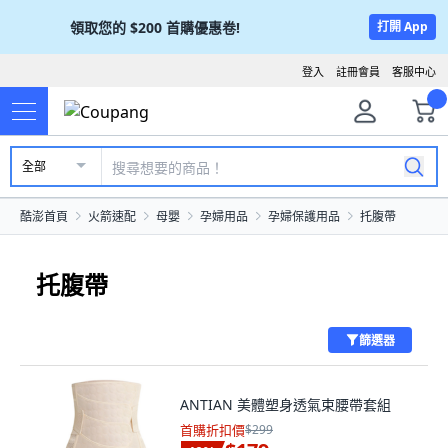
領取您的
$200
首購優惠卷!
打開 App
登入
註冊會員
客服中心
全部
酷澎首頁
火箭速配
母嬰
孕婦用品
孕婦保護用品
托腹帶
托腹帶
篩選器
ANTIAN 美體塑身透氣束腰帶套組
首購折扣價
$299