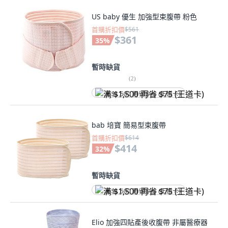
US baby 優生 加強型束腹帶 粉色
首購折扣價
$561
$361
35
%
暫時缺貨
(
2
)
满 $1,500 再省 $75 (王道卡)
bab 培寶 簡易型束腹帶
首購折扣價
$614
$414
32
%
暫時缺貨
满 $1,500 再省 $75 (王道卡)
Elio 加強四貼產後收腹帶 非屬醫療器