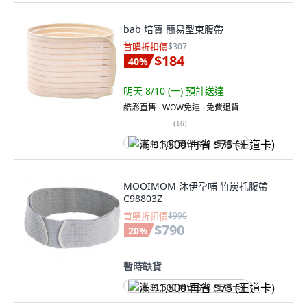
bab 培寶 簡易型束腹帶
首購折扣價
$307
$184
40
%
明天 8/10 (一)
預計送達
酷澎直售 ∙ WOW免運 ∙ 免費退貨
(
16
)
满 $1,500 再省 $75 (王道卡)
MOOIMOM 沐伊孕哺 竹炭托腹帶
C98803Z
首購折扣價
$990
$790
20
%
暫時缺貨
满 $1,500 再省 $75 (王道卡)