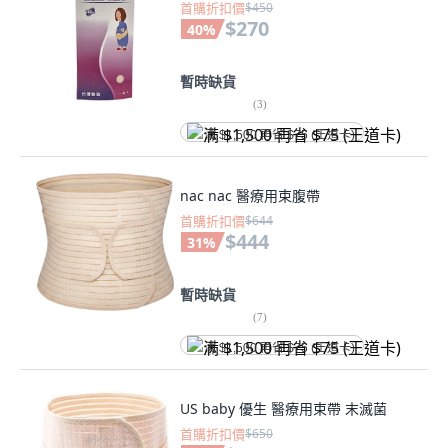
首購折扣價
$450
$270
40
%
暫時缺貨
(
3
)
满 $1,500 再省 $75 (王道卡)
nac nac 醫療用束腹帶
首購折扣價
$644
$444
31
%
暫時缺貨
(
7
)
满 $1,500 再省 $75 (王道卡)
US baby 優生 醫療用束帶 末滅菌
首購折扣價
$650