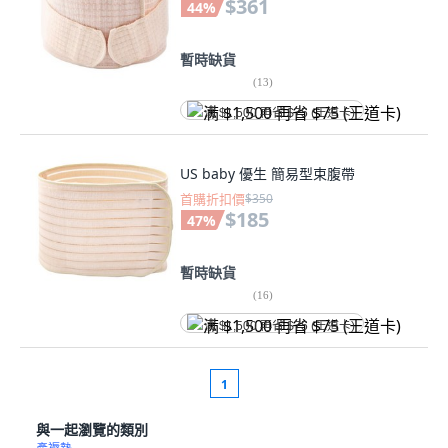
$361
44
%
暫時缺貨
(
13
)
满 $1,500 再省 $75 (王道卡)
US baby 優生 簡易型束腹帶
首購折扣價
$350
$185
47
%
暫時缺貨
(
16
)
满 $1,500 再省 $75 (王道卡)
1
與一起瀏覽的類別