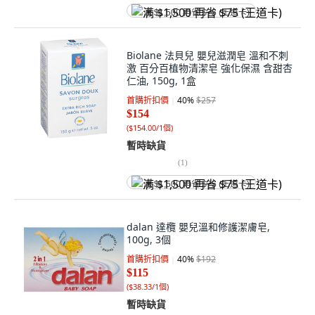
满 $1,500 再省 $75 (王道卡)
Biolane 法貝兒 嬰兒滋潤皂 溫和不刺
激 百分百植物清潔皂 強化保濕 含甜杏
仁油, 150g, 1盒
首購折扣價
40
%
$257
$154
(
$154.00/1個
)
暫時缺貨
(
1
)
满 $1,500 再省 $75 (王道卡)
dalan 達欖 嬰兒溫和修護潔膚皂,
100g, 3個
首購折扣價
40
%
$192
$115
(
$38.33/1個
)
暫時缺貨