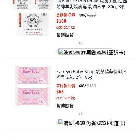
La Nature Precieuse 成長天使 紐西
蘭綿羊乳護膚皂 乳油木果, 80g, 3個
首購折扣價
40
%
$267
$160
(
$53.33/1個
)
暫時缺貨
(
5
)
满 $1,500 再省 $75 (王道卡)
Kaneyo Baby Soap 桃葉精華保濕沐
浴皂 2入, 2包, 85g
首購折扣價
40
%
$106
$63
(
$31.50/1個
)
暫時缺貨
(
1
)
满 $1,500 再省 $75 (王道卡)