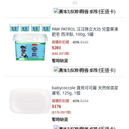
(
1
)
满 $1,500 再省 $75 (王道卡)
PAW PATROL 汪汪隊立大功 兒童果凍
肥皂 西洋梨, 100g, 5罐
首購折扣價
40
%
$335
$201
(
$40.20/1個
)
暫時缺貨
满 $1,500 再省 $75 (王道卡)
babycoccole 寶貝可可麗 天然保濕潔
膚皂, 125g, 1個
首購折扣價
40
%
$294
$176
(
$176.00/1個
)
暫時缺貨