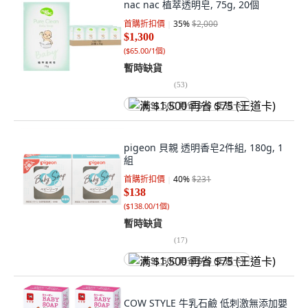
nac nac 植萃透明皂, 75g, 20個
首購折扣價
35
%
$2,000
$1,300
(
$65.00/1個
)
暫時缺貨
(
53
)
满 $1,500 再省 $75 (王道卡)
pigeon 貝親 透明香皂2件組, 180g, 1
組
首購折扣價
40
%
$231
$138
(
$138.00/1個
)
暫時缺貨
(
17
)
满 $1,500 再省 $75 (王道卡)
COW STYLE 牛乳石鹼 低刺激無添加嬰