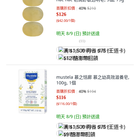
首購折扣價
40
%
$210
$126
(
$42.00/1個
)
明天 8/9 (日)
預計送達
(
11
)
满 $1,500 再省 $75 (王道卡)
$12 酷澎幣回饋
mustela 慕之恬廊 慕之幼高效滋養皂,
100g, 1個
首購折扣價
40
%
$194
$116
(
$116.00/1個
)
明天 8/9 (日)
預計送達
满 $1,500 再省 $75 (王道卡)
$9 酷澎幣回饋