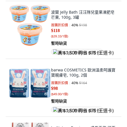
波蘭 Jelly Bath 汪汪隊兒童果凍肥皂
芒果, 100g, 3罐
首購折扣價
40
%
$198
$118
(
$39.33/1個
)
暫時缺貨
满 $1,500 再省 $75 (王道卡)
barwa COSMETICS 歐洲溫柔呵護寶
寶親膚皂, 100g, 2個
首購折扣價
40
%
$164
$98
(
$49.00/1個
)
暫時缺貨
满 $1,500 再省 $75 (王道卡)