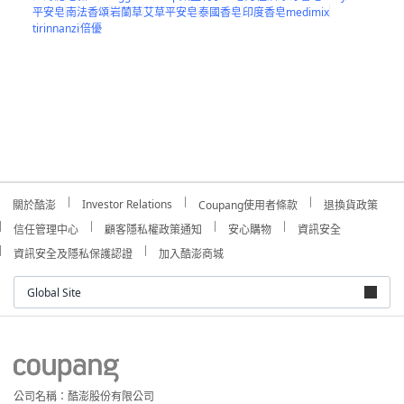
平安皂
南法香頌
岩蘭草
艾草平安皂
泰國香皂
印度香皂medimix
tirinnanzi
倍優
Investor Relations
關於酷澎
Coupang使用者條款
退換貨政策
信任管理中心
顧客隱私權政策通知
安心購物
資訊安全
資訊安全及隱私保護認證
加入酷澎商城
Global Site
公司名稱：酷澎股份有限公司