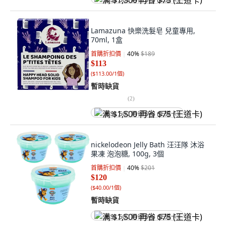
满 $1,500 再省 $75 (王道卡)
Lamazuna 快樂洗髮皂 兒童專用,
70ml, 1盒
首購折扣價
40
%
$189
$113
(
$113.00/1個
)
暫時缺貨
(
2
)
满 $1,500 再省 $75 (王道卡)
nickelodeon Jelly Bath 汪汪隊 沐浴
果凍 泡泡糖, 100g, 3個
首購折扣價
40
%
$201
$120
(
$40.00/1個
)
暫時缺貨
满 $1,500 再省 $75 (王道卡)