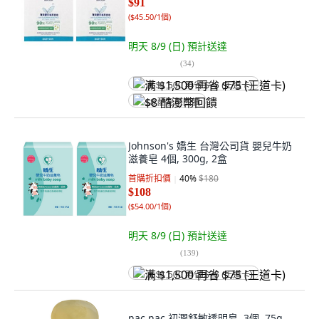
$91
(
$45.50/1個
)
明天 8/9 (日)
預計送達
(
34
)
满 $1,500 再省 $75 (王道卡)
$8 酷澎幣回饋
Johnson's 嬌生 台灣公司貨 嬰兒牛奶
滋養皂 4個, 300g, 2盒
首購折扣價
40
%
$180
$108
(
$54.00/1個
)
明天 8/9 (日)
預計送達
(
139
)
满 $1,500 再省 $75 (王道卡)
nac nac 初潤舒敏透明皂, 3個, 75g