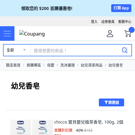
領取您的
$200
首購優惠卷!
打開 App
登入
註冊會員
客服中心
全部
酷澎首頁
首購專區
母嬰
洗沐護理
幼兒清潔用品
幼兒香皂
幼兒香皂
篩選器
chicco 寶貝嬰兒植萃香皂, 100g, 2個
首購折扣價
40
%
$153