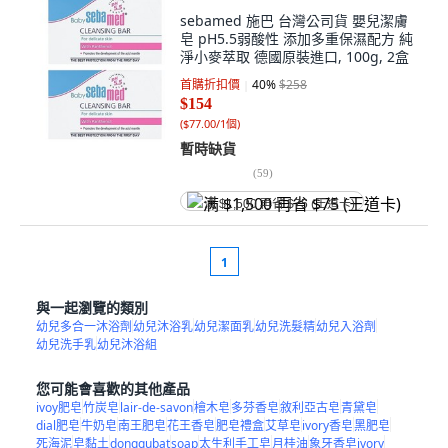
sebamed 施巴 台灣公司貨 嬰兒潔膚
皂 pH5.5弱酸性 添加多重保濕配方 純
淨小麥萃取 德國原裝進口, 100g, 2盒
首購折扣價
40
%
$258
$154
(
$77.00/1個
)
暫時缺貨
(
59
)
满 $1,500 再省 $75 (王道卡)
1
與一起瀏覽的類別
幼兒多合一沐浴劑
幼兒沐浴乳
幼兒潔面乳
幼兒洗髮精
幼兒入浴劑
幼兒洗手乳
幼兒沐浴組
您可能會喜歡的其他產品
ivoy肥皂
竹炭皂
lair-de-savon
檜木皂
多芬香皂
敘利亞古皂
青黛皂
dial肥皂
牛奶皂
南王肥皂
花王香皂
肥皂禮盒
艾草皂
ivory香皂
黑肥皂
死海泥
皂黏土
donggubat
soap
太生利手工皂
月桂油
象牙香皂ivory