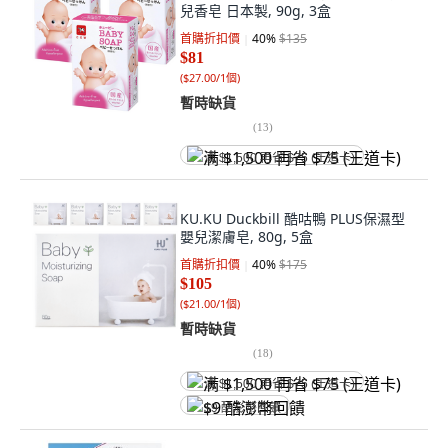
兒香皂 日本製, 90g, 3盒
首購折扣價
40
%
$135
$81
(
$27.00/1個
)
暫時缺貨
(
13
)
满 $1,500 再省 $75 (王道卡)
KU.KU Duckbill 酷咕鴨 PLUS保濕型
嬰兒潔膚皂, 80g, 5盒
首購折扣價
40
%
$175
$105
(
$21.00/1個
)
暫時缺貨
(
18
)
满 $1,500 再省 $75 (王道卡)
$9 酷澎幣回饋