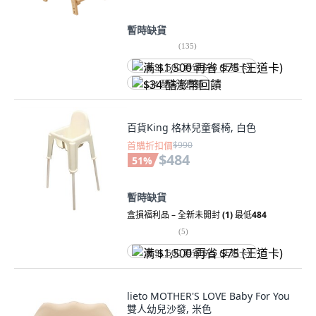
暫時缺貨
(
135
)
满 $1,500 再省 $75 (王道卡)
$34 酷澎幣回饋
百貨King 格林兒童餐椅, 白色
首購折扣價
$990
$484
51
%
暫時缺貨
盒損福利品 – 全新未開封
(1)
最低
484
(
5
)
满 $1,500 再省 $75 (王道卡)
lieto MOTHER'S LOVE Baby For You
雙人幼兒沙發, 米色