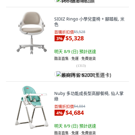
$68 酷澎幣回饋
SIDIZ Ringo 小學兒童椅 + 腳踏板, 米
色
首購折扣價
$5,528
$5,328
3
%
明天 8/9 (日)
預計送達
酷澎直售 ∙ 免運 ∙ 免費退貨
(
1313
)
最高再省 $200 (王道卡)
Nuby 多功能成長型高腳餐椅, 仙人掌
綠
首購折扣價
$4,884
$4,684
4
%
明天 8/9 (日)
預計送達
酷澎直售 ∙ 免運 ∙ 免費退貨