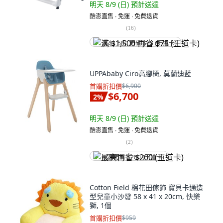
明天 8/9 (日)
預計送達
酷澎直售 ∙ 免運 ∙ 免費退貨
(
16
)
满 $1,500 再省 $75 (王道卡)
UPPAbaby Ciro高腳椅, 莫蘭迪藍
首購折扣價
$6,900
$6,700
2
%
明天 8/9 (日)
預計送達
酷澎直售 ∙ 免運 ∙ 免費退貨
(
2
)
最高再省 $200 (王道卡)
Cotton Field 棉花田傢飾 寶貝卡通造
型兒童小沙發 58 x 41 x 20cm, 快樂
獅, 1個
首購折扣價
$959