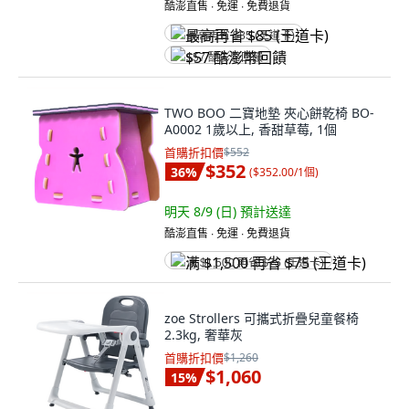
酷澎直售 ∙ 免運 ∙ 免費退貨
最高再省 $85 (王道卡)
$57 酷澎幣回饋
TWO BOO 二寶地墊 夾心餅乾椅 BO-
A0002 1歲以上, 香甜草莓, 1個
首購折扣價
$552
$352
36
%
(
$352.00/1個
)
明天 8/9 (日)
預計送達
酷澎直售 ∙ 免運 ∙ 免費退貨
满 $1,500 再省 $75 (王道卡)
zoe Strollers 可攜式折疊兒童餐椅
2.3kg, 奢華灰
首購折扣價
$1,260
$1,060
15
%