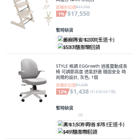
首購折扣價
$17,750
$17,550
1
%
暫時缺貨
最高再省 $200 (王道卡)
$533 酷澎幣回饋
STYLE 格調 EGGrowth 逍遙靈動成長
椅 可調節高度 透氣舒適 穩固安全 時
尚簡約設計, 灰色, 1個
首購折扣價
$1,638
$1,438
12
%
(
$1438.00/1個
)
暫時缺貨
(
2
)
满 $1,500 再省 $75 (王道卡)
$49 酷澎幣回饋