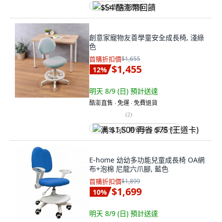
$54 酷澎幣回饋
創意家寵物友善學童安全成長椅, 淺綠
色
首購折扣價
$1,655
$1,455
12
%
明天 8/9 (日)
預計送達
酷澎直售 ∙ 免運 ∙ 免費退貨
(
2
)
满 $1,500 再省 $75 (王道卡)
E-home 幼幼多功能兒童成長椅 OA網
布+泡棉 尼龍六爪腳, 藍色
首購折扣價
$1,899
$1,699
10
%
明天 8/9 (日)
預計送達