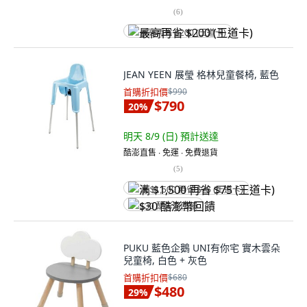
(
6
)
最高再省 $200 (王道卡)
JEAN YEEN 展瑩 格林兒童餐椅, 藍色
首購折扣價
$990
$790
20
%
明天 8/9 (日)
預計送達
酷澎直售 ∙ 免運 ∙ 免費退貨
(
5
)
满 $1,500 再省 $75 (王道卡)
$30 酷澎幣回饋
PUKU 藍色企鵝 UNI有你宅 實木雲朵
兒童椅, 白色 + 灰色
首購折扣價
$680
$480
29
%