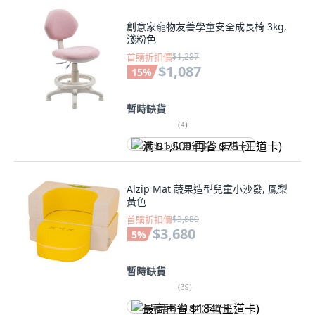
創意家寵物友善學童安全成長椅 3kg,
淺粉色
首購折扣價
$1,287
$1,087
15
%
暫時缺貨
(
4
)
满 $1,500 再省 $75 (王道卡)
Alzip Mat 蔬果造型兒童小沙發, 鳳梨
黃色
首購折扣價
$3,880
$3,680
5
%
暫時缺貨
(
39
)
最高再省 $184 (王道卡)