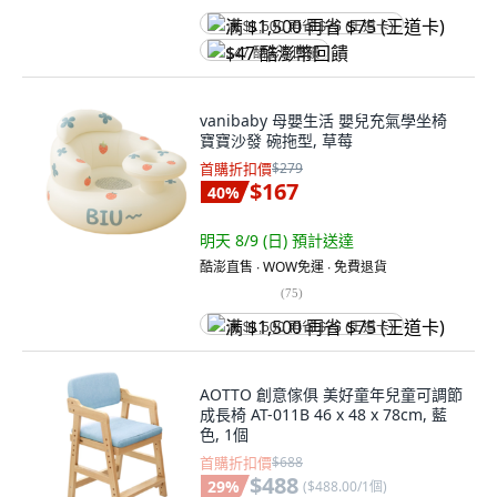
满 $1,500 再省 $75 (王道卡)
$47 酷澎幣回饋
vanibaby 母嬰生活 嬰兒充氣學坐椅
寶寶沙發 碗拖型, 草莓
首購折扣價
$279
$167
40
%
明天 8/9 (日)
預計送達
酷澎直售 ∙ WOW免運 ∙ 免費退貨
(
75
)
满 $1,500 再省 $75 (王道卡)
AOTTO 創意傢俱 美好童年兒童可調節
成長椅 AT-011B 46 x 48 x 78cm, 藍
色, 1個
首購折扣價
$688
$488
29
%
(
$488.00/1個
)