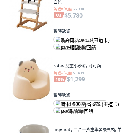
白色
首購折扣價
$5,980
$5,780
3
%
暫時缺貨
最高再省 $200 (王道卡)
$179 酷澎幣回饋
kidus 兒童小沙發, 可可貓
首購折扣價
$1,499
$1,299
13
%
暫時缺貨
满 $1,500 再省 $75 (王道卡)
$98 酷澎幣回饋
ingenuity 二合一孩童學習餐桌椅, 羊