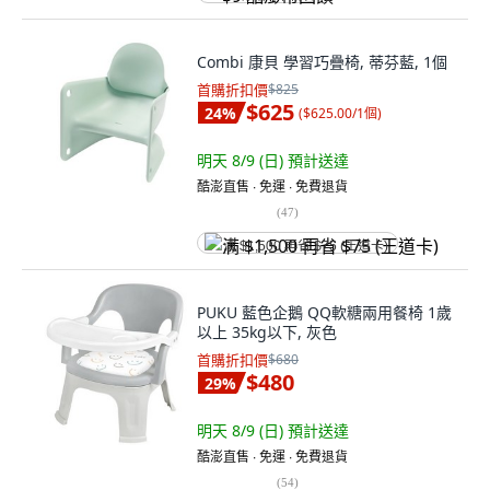
Combi 康貝 學習巧疊椅, 蒂芬藍, 1個
首購折扣價
$825
$625
24
%
(
$625.00/1個
)
明天 8/9 (日)
預計送達
酷澎直售 ∙ 免運 ∙ 免費退貨
(
47
)
满 $1,500 再省 $75 (王道卡)
PUKU 藍色企鵝 QQ軟糖兩用餐椅 1歲
以上 35kg以下, 灰色
首購折扣價
$680
$480
29
%
明天 8/9 (日)
預計送達
酷澎直售 ∙ 免運 ∙ 免費退貨
(
54
)