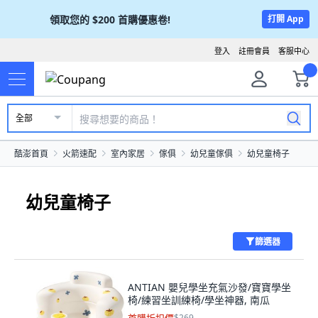
領取您的
$200
首購優惠卷!
打開 App
登入
註冊會員
客服中心
全部
酷澎首頁
火箭速配
室內家居
傢俱
幼兒童傢俱
幼兒童椅子
幼兒童椅子
篩選器
ANTIAN 嬰兒學坐充氣沙發/寶寶學坐
椅/練習坐訓練椅/學坐神器, 南瓜
$269