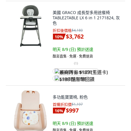
美國 GRACO 成長型多用途餐椅
TABLE2TABLE LX 6 in 1 2171824, 灰
色
折扣後價格
$4,180
$3,762
10
%
明天 8/9 (日)
預計送達
酷澎直售 ∙ 免運 ∙ 免費退貨
(
1
)
最高再省 $189 (王道卡)
$188 酷澎幣回饋
多功能寶寶椅, 粉色
首購折扣價
$1,197
$997
16
%
明天 8/9 (日)
預計送達
酷澎直售 ∙ 免運 ∙ 免費退貨