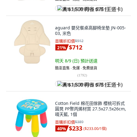
满 $1,500 再省 $75 (王道卡)
aguard 嬰兒餐桌高腳椅坐墊 JN-005-
03, 米色
首購折扣價
$912
$712
21
%
明天 8/9 (日)
預計送達
酷澎直售 ∙ 免運 ∙ 免費退貨
(
1792
)
满 $1,500 再省 $75 (王道卡)
Cotton Field 棉花田傢飾 櫻桃可拆式
圓凳 PP聚丙烯材質 27.5x27.5x26cm,
晴天藍, 1個
首購折扣價
$389
$233
40
%
(
$233.00/1個
)