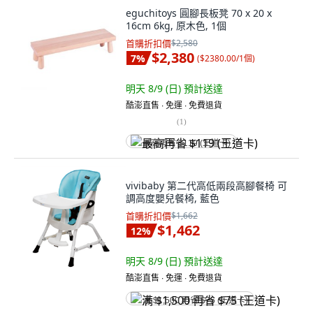
eguchitoys 圓腳長板凳 70 x 20 x
16cm 6kg, 原木色, 1個
首購折扣價
$2,580
$2,380
7
%
(
$2380.00/1個
)
明天 8/9 (日)
預計送達
酷澎直售 ∙ 免運 ∙ 免費退貨
(
1
)
最高再省 $119 (王道卡)
vivibaby 第二代高低兩段高腳餐椅 可
調高度嬰兒餐椅, 藍色
首購折扣價
$1,662
$1,462
12
%
明天 8/9 (日)
預計送達
酷澎直售 ∙ 免運 ∙ 免費退貨
满 $1,500 再省 $75 (王道卡)