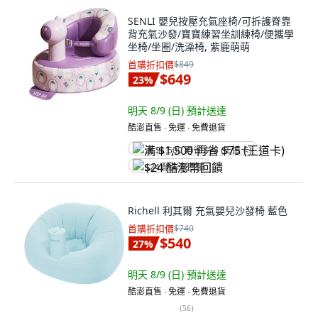
SENLI 嬰兒按壓充氣座椅/可拆護脊靠
背充氣沙發/寶寶練習坐訓練椅/便攜學
坐椅/坐圈/洗澡椅, 紫鹿萌萌
首購折扣價
$849
$649
23
%
明天 8/9 (日)
預計送達
酷澎直售 ∙ 免運 ∙ 免費退貨
满 $1,500 再省 $75 (王道卡)
$24 酷澎幣回饋
Richell 利其爾 充氣嬰兒沙發椅 藍色
首購折扣價
$740
$540
27
%
明天 8/9 (日)
預計送達
酷澎直售 ∙ 免運 ∙ 免費退貨
(
56
)