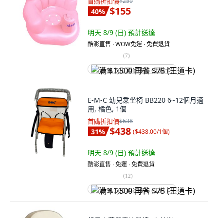
首購折扣價
$259
$155
40
%
明天 8/9 (日)
預計送達
酷澎直售 ∙ WOW免運 ∙ 免費退貨
(
7
)
满 $1,500 再省 $75 (王道卡)
E-M-C 幼兒乘坐椅 BB220 6~12個月適
用, 橘色, 1個
首購折扣價
$638
$438
31
%
(
$438.00/1個
)
明天 8/9 (日)
預計送達
酷澎直售 ∙ 免運 ∙ 免費退貨
(
12
)
满 $1,500 再省 $75 (王道卡)