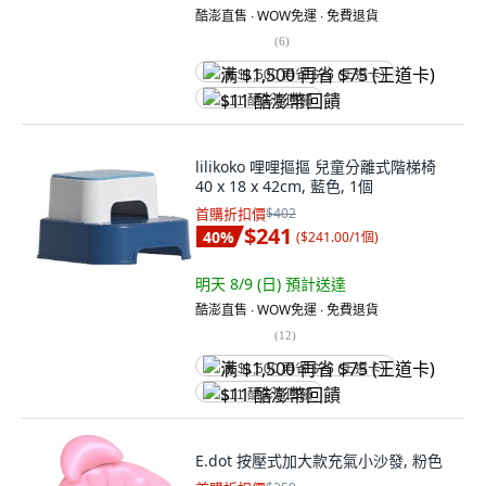
酷澎直售 ∙ WOW免運 ∙ 免費退貨
(
6
)
满 $1,500 再省 $75 (王道卡)
$11 酷澎幣回饋
lilikoko 哩哩摳摳 兒童分離式階梯椅
40 x 18 x 42cm, 藍色, 1個
首購折扣價
$402
$241
40
%
(
$241.00/1個
)
明天 8/9 (日)
預計送達
酷澎直售 ∙ WOW免運 ∙ 免費退貨
(
12
)
满 $1,500 再省 $75 (王道卡)
$11 酷澎幣回饋
E.dot 按壓式加大款充氣小沙發, 粉色