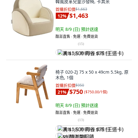
韓風皮革兒童沙發椅, 卡其米
首購折扣價
$1,663
$1,463
12
%
明天 8/9 (日)
預計送達
酷澎直售 ∙ 免運 ∙ 免費退貨
(
15
)
满 $1,500 再省 $75 (王道卡)
椅子 020-ZJ 75 x 50 x 49cm 5.5kg, 原
木色, 1個
首購折扣價
$950
$750
21
%
(
$750.00/1個
)
明天 8/9 (日)
預計送達
酷澎直售 ∙ 免運 ∙ 免費退貨
(
13
)
满 $1,500 再省 $75 (王道卡)
$9 酷澎幣回饋