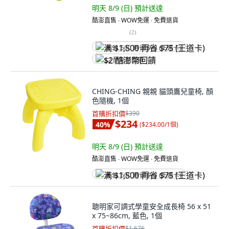
明天 8/9 (日)
預計送達
酷澎直售 ∙ WOW免運 ∙ 免費退貨
(
2
)
满 $1,500 再省 $75 (王道卡)
$2 酷澎幣回饋
CHING-CHING 親親 貓頭鷹兒童椅, 顏
色隨機, 1個
首購折扣價
$390
$234
40
%
(
$234.00/1個
)
明天 8/9 (日)
預計送達
酷澎直售 ∙ WOW免運 ∙ 免費退貨
满 $1,500 再省 $75 (王道卡)
聰明家可調式學童安全成長椅 56 x 51
x 75~86cm, 藍色, 1個
首購折扣價
$1,676