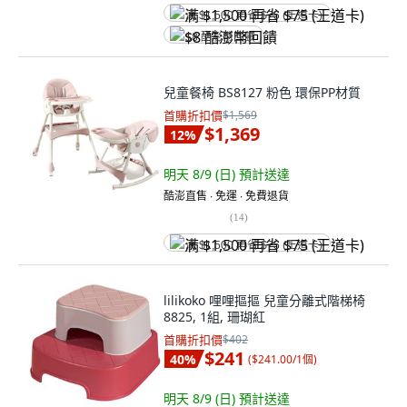
满 $1,500 再省 $75 (王道卡)
$8 酷澎幣回饋
兒童餐椅 BS8127 粉色 環保PP材質
首購折扣價
$1,569
$1,369
12
%
明天 8/9 (日)
預計送達
酷澎直售 ∙ 免運 ∙ 免費退貨
(
14
)
满 $1,500 再省 $75 (王道卡)
lilikoko 哩哩摳摳 兒童分離式階梯椅
8825, 1組, 珊瑚紅
首購折扣價
$402
$241
40
%
(
$241.00/1個
)
明天 8/9 (日)
預計送達