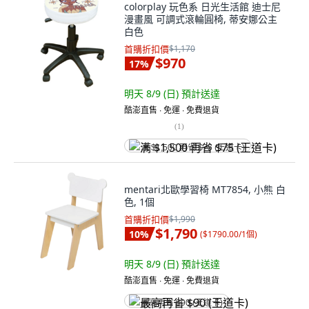
colorplay 玩色系 日光生活館 迪士尼
漫畫風 可調式滾輪圓椅, 蒂安娜公主
白色
首購折扣價
$1,170
$970
17
%
明天 8/9 (日)
預計送達
酷澎直售 ∙ 免運 ∙ 免費退貨
(
1
)
满 $1,500 再省 $75 (王道卡)
mentari北歐學習椅 MT7854, 小熊 白
色, 1個
首購折扣價
$1,990
$1,790
10
%
(
$1790.00/1個
)
明天 8/9 (日)
預計送達
酷澎直售 ∙ 免運 ∙ 免費退貨
最高再省 $90 (王道卡)