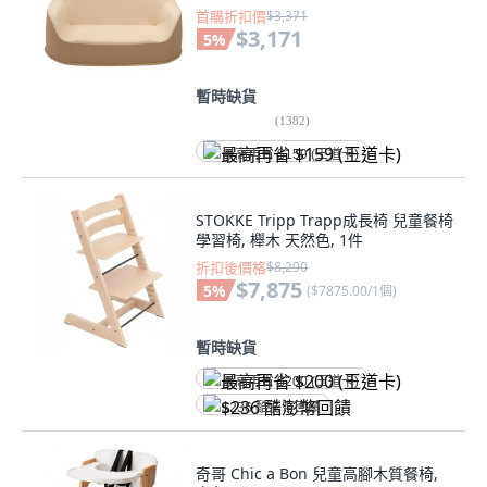
首購折扣價
$3,371
$3,171
5
%
暫時缺貨
(
1382
)
最高再省 $159 (王道卡)
STOKKE Tripp Trapp成長椅 兒童餐椅
學習椅, 櫸木 天然色, 1件
折扣後價格
$8,290
$7,875
5
%
(
$7875.00/1個
)
暫時缺貨
最高再省 $200 (王道卡)
$236 酷澎幣回饋
奇哥 Chic a Bon 兒童高腳木質餐椅,