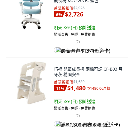
成長椅 KOC-207B, 藍色
首購折扣價
$2,926
$2,726
6
%
明天 8/9 (日)
預計送達
酷澎直售 ∙ 免運 ∙ 免費退貨
(
7
)
最高再省 $137 (王道卡)
巧福 兒童成長椅 兩檔可調 CF-B03 月
牙灰 穩固安全
首購折扣價
$1,680
$1,480
11
%
(
$1480.00/1個
)
明天 8/9 (日)
預計送達
酷澎直售 ∙ 免運 ∙ 免費退貨
(
7
)
满 $1,500 再省 $75 (王道卡)