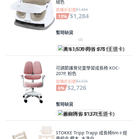
絨色
首購折扣價
$1,484
$1,284
13
%
暫時缺貨
(
2
)
满 $1,500 再省 $75 (王道卡)
可調節護脊兒童學習成長椅 KOC-
207P, 粉色
首購折扣價
$2,926
$2,726
6
%
暫時缺貨
最高再省 $137 (王道卡)
STOKKE Tripp Trapp 成長椅6m＋經
典組合 櫸木, 水洗白