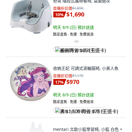
奇哥 階段式攜帶餐椅, 莫蘭迪灰
首購折扣價
$1,890
$1,690
10
%
明天 8/9 (日)
預計送達
酷澎直售 ∙ 免運 ∙ 免費退貨
(
6
)
最高再省 $85 (王道卡)
收納王妃 可調式滾輪圓椅, 小美人魚
首購折扣價
$1,170
$970
17
%
明天 8/9 (日)
預計送達
酷澎直售 ∙ 免運 ∙ 免費退貨
满 $1,500 再省 $75 (王道卡)
mentari 北歐小狐學習椅, 小狐 白色 +