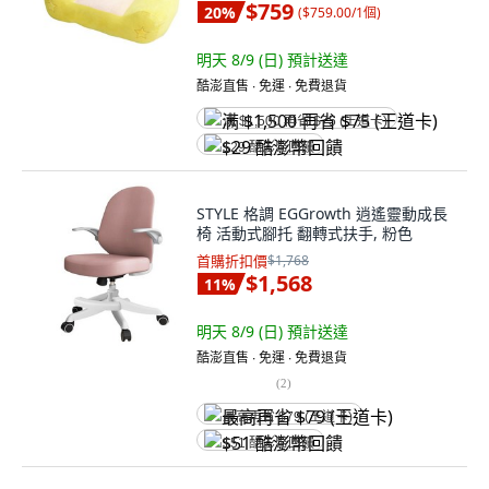
$759
20
%
(
$759.00/1個
)
明天 8/9 (日)
預計送達
酷澎直售 ∙ 免運 ∙ 免費退貨
满 $1,500 再省 $75 (王道卡)
$29 酷澎幣回饋
STYLE 格調 EGGrowth 逍遙靈動成長
椅 活動式腳托 翻轉式扶手, 粉色
首購折扣價
$1,768
$1,568
11
%
明天 8/9 (日)
預計送達
酷澎直售 ∙ 免運 ∙ 免費退貨
(
2
)
最高再省 $79 (王道卡)
$51 酷澎幣回饋