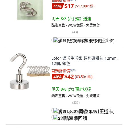
首購折扣價
$17
41
%
(
$17.00/1個
)
明天 8/8 (六)
預計送達
酷澎直售 ∙ WOW免運 ∙ 免費退貨
(
43
)
满 $1,500 再省 $75 (王道卡)
Lofor 樂活生活家 超強磁掛勾 12mm,
12個, 銀色
首購折扣價
$71
$42
40
%
(
$3.50/1個
)
明天 8/8 (六)
預計送達
酷澎直售 ∙ WOW免運 ∙ 免費退貨
(
230
)
满 $1,500 再省 $75 (王道卡)
$2 酷澎幣回饋