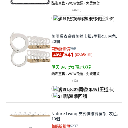
酷澎直售 ∙ WOW免運 ∙ 免費退貨
(
4669
)
满 $1,500 再省 $75 (王道卡)
防風曬衣桌邊防掉卡扣S型掛勾, 白色,
20個
首購折扣價
$69
$41
40
%
(
$2.05/1個
)
明天 8/8 (六)
預計送達
酷澎直售 ∙ WOW免運 ∙ 免費退貨
(
12
)
满 $1,500 再省 $75 (王道卡)
$1 酷澎幣回饋
Nature Living 夾式伸縮褲裙架, 灰色,
10個
首購折扣價
$237