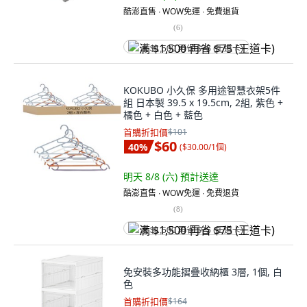
酷澎直售 ∙ WOW免運 ∙ 免費退貨
(
6
)
满 $1,500 再省 $75 (王道卡)
KOKUBO 小久保 多用途智慧衣架5件
組 日本製 39.5 x 19.5cm, 2組, 紫色 +
橘色 + 白色 + 藍色
首購折扣價
$101
$60
40
%
(
$30.00/1個
)
明天 8/8 (六)
預計送達
酷澎直售 ∙ WOW免運 ∙ 免費退貨
(
8
)
满 $1,500 再省 $75 (王道卡)
免安裝多功能摺疊收納櫃 3層, 1個, 白
色
首購折扣價
$164