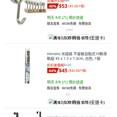
首購折扣價
$89
$53
40
%
(
$5.30/1個
)
明天 8/8 (六)
預計送達
酷澎直售 ∙ WOW免運 ∙ 免費退貨
(
104
)
满 $1,500 再省 $75 (王道卡)
minono 米諾諾 不留痕自黏式10鉤滑
軌組 45 x 1.5 x 7.3cm, 白色, 1個
折扣後價格
$125
$45
64
%
(
$45.00/1個
)
明天 8/8 (六)
預計送達
酷澎直售 ∙ WOW免運 ∙ 免費退貨
(
3
)
满 $1,500 再省 $75 (王道卡)