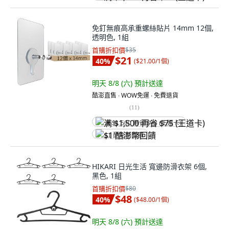
免釘無痕高承重螺絲貼片 14mm 12個,
透明色, 1組
首購折扣價
$35
$21
40
%
(
$21.00/1個
)
明天 8/8 (六)
預計送達
酷澎直售 ∙ WOW免運 ∙ 免費退貨
(
11
)
满 $1,500 再省 $75 (王道卡)
$1 酷澎幣回饋
HIKARI 日光生活 寬邊防滑衣架 6個,
黑色, 1組
首購折扣價
$80
$48
40
%
(
$48.00/1個
)
明天 8/8 (六)
預計送達