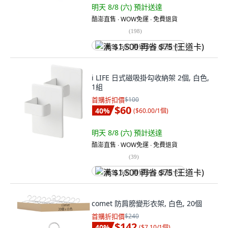
明天 8/8 (六)
預計送達
酷澎直售 ∙ WOW免運 ∙ 免費退貨
(
198
)
满 $1,500 再省 $75 (王道卡)
i LIFE 日式磁吸掛勾收納架 2個, 白色,
1組
首購折扣價
$100
$60
40
%
(
$60.00/1個
)
明天 8/8 (六)
預計送達
酷澎直售 ∙ WOW免運 ∙ 免費退貨
(
39
)
满 $1,500 再省 $75 (王道卡)
comet 防肩膀變形衣架, 白色, 20個
首購折扣價
$240
$142
40
%
(
$7.10/1個
)