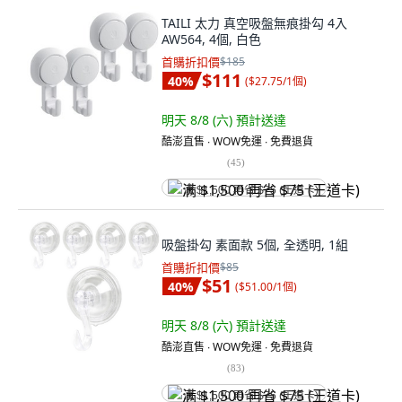
TAILI 太力 真空吸盤無痕掛勾 4入
AW564, 4個, 白色
首購折扣價
$185
$111
40
%
(
$27.75/1個
)
明天 8/8 (六)
預計送達
酷澎直售 ∙ WOW免運 ∙ 免費退貨
(
45
)
满 $1,500 再省 $75 (王道卡)
吸盤掛勾 素面款 5個, 全透明, 1組
首購折扣價
$85
$51
40
%
(
$51.00/1個
)
明天 8/8 (六)
預計送達
酷澎直售 ∙ WOW免運 ∙ 免費退貨
(
83
)
满 $1,500 再省 $75 (王道卡)