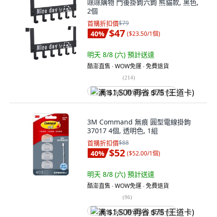
咪咪購物 門後掛鉤六鉤 熊貓款, 黑色,
2個
首購折扣價
$79
$47
40
%
(
$23.50/1個
)
明天 8/8 (六)
預計送達
酷澎直售 ∙ WOW免運 ∙ 免費退貨
(
214
)
满 $1,500 再省 $75 (王道卡)
3M Command 無痕 圓型電線掛鉤
37017 4個, 透明色, 1組
首購折扣價
$88
$52
40
%
(
$52.00/1個
)
明天 8/8 (六)
預計送達
酷澎直售 ∙ WOW免運 ∙ 免費退貨
(
96
)
满 $1,500 再省 $75 (王道卡)