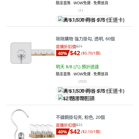
酷澎直售 ∙ WOW免運 ∙ 免費退貨
(
1
)
满 $1,500 再省 $75 (王道卡)
咪咪購物 強力掛勾, 透明, 60個
首購折扣價
$71
$42
40
%
(
$0.70/1個
)
明天 8/8 (六)
預計送達
酷澎直售 ∙ WOW免運 ∙ 免費退貨
(
332
)
满 $1,500 再省 $75 (王道卡)
$2 酷澎幣回饋
不鏽鋼掛勾夾, 粉色, 20個
首購折扣價
$71
$42
40
%
(
$2.10/1個
)