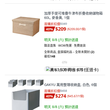
加厚手提可堆疊牛津布折疊收納儲物箱
60L, 麥香黃, 1個
首購折扣價
$349
$209
40
%
(
$209.00/1個
)
明天 8/8 (六)
預計送達
酷澎直售 ∙ WOW免運 ∙ 免費退貨
全新商品
,
盒損福利品 – 全新未開封
(2)
最低
148
(
25
)
满 $1,500 再省 $75 (王道卡)
GAKYU 萬用整理收納盒, 白色, 6個
首購折扣價
$458
$274
40
%
(
$45.67/1個
)
明天 8/8 (六)
預計送達