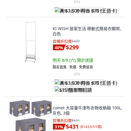
(
11
)
满 $1,500 再省 $75 (王道卡)
KI WISH 居家生活 移動式簡易衣櫥架,
白色
首購折扣價
$499
$299
40
%
明天 8/8 (六)
預計送達
酷澎直售 ∙ 免運 ∙ 免費退貨
(
25
)
满 $1,500 再省 $75 (王道卡)
$15 酷澎幣回饋
comet 大容量牛津布衣物收納箱 100L,
灰色, 3個
首購折扣價
$631
$431
31
%
(
$143.67/1個
)