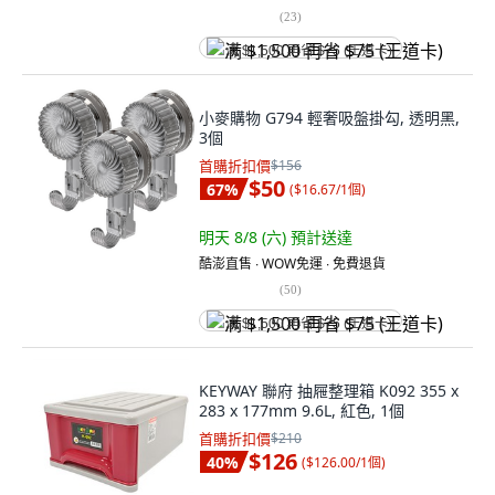
(
23
)
满 $1,500 再省 $75 (王道卡)
小麥購物 G794 輕奢吸盤掛勾, 透明黑,
3個
首購折扣價
$156
$50
67
%
(
$16.67/1個
)
明天 8/8 (六)
預計送達
酷澎直售 ∙ WOW免運 ∙ 免費退貨
(
50
)
满 $1,500 再省 $75 (王道卡)
KEYWAY 聯府 抽屜整理箱 K092 355 x
283 x 177mm 9.6L, 紅色, 1個
首購折扣價
$210
$126
40
%
(
$126.00/1個
)