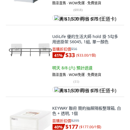
酷澎直售 ∙ WOW免運 ∙ 免費退貨
(
6918
)
满 $1,500 再省 $75 (王道卡)
UdiLife 優的生活大師 hold 掛 5勾多
用途掛架 S6045, 1組, 單一顏色
首購折扣價
$56
$33
41
%
(
$33.00/1個
)
明天 8/8 (六)
預計送達
酷澎直售 ∙ WOW免運 ∙ 免費退貨
(
11
)
满 $1,500 再省 $75 (王道卡)
KEYWAY 聯府 簡約抽屜隔板整理箱, 白
色 + 透明, 1個
首購折扣價
$295
$177
40
%
(
$177.00/1個
)