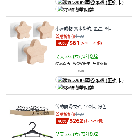
满 $1,500 再省 $75 (王道卡)
$7 酷澎幣回饋
小麥購物 實木掛鉤, 星星, 3個
首購折扣價
$103
$61
40
%
(
$20.33/1個
)
明天 8/8 (六)
預計送達
酷澎直售 ∙ WOW免運 ∙ 免費退貨
(
50
)
满 $1,500 再省 $75 (王道卡)
$3 酷澎幣回饋
簡約防滑衣架, 100個, 綠色
首購折扣價
$437
$262
40
%
(
$2.62/1個
)
明天 8/8 (六)
預計送達