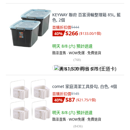
KEYWAY 聯府 百富滑輪整理箱 85L, 藍
色, 2個
首購折扣價
$444
$266
40
%
(
$133.00/1個
)
明天 8/8 (六)
預計送達
酷澎直售 ∙ WOW免運 ∙ 免費退貨
(
768
)
满 $1,500 再省 $75 (王道卡)
comet 家庭清潔工具掛勾, 白色, 4個
首購折扣價
$145
$87
40
%
(
$21.75/1個
)
明天 8/8 (六)
預計送達
酷澎直售 ∙ WOW免運 ∙ 免費退貨
(
8436
)