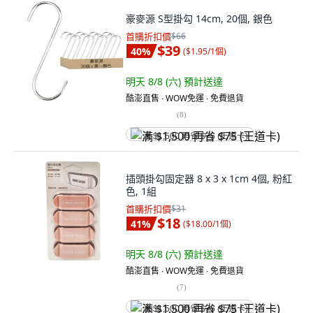
豪麥源 S型掛勾 14cm, 20個, 銀色
首購折扣價
$66
$39
40
%
(
$1.95/1個
)
明天 8/8 (六)
預計送達
酷澎直售 ∙ WOW免運 ∙ 免費退貨
(
8
)
满 $1,500 再省 $75 (王道卡)
插頭掛勾固定器 8 x 3 x 1cm 4個, 粉紅
色, 1組
首購折扣價
$31
$18
41
%
(
$18.00/1個
)
明天 8/8 (六)
預計送達
酷澎直售 ∙ WOW免運 ∙ 免費退貨
(
7
)
满 $1,500 再省 $75 (王道卡)