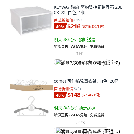
KEYWAY 聯府 簡約雙抽屜整理箱 20L
CK-72, 白色, 1個
首購折扣價
$360
$216
40
%
(
$216.00/1個
)
明天 8/8 (六)
預計送達
酷澎直售 ∙ WOW免運 ∙ 免費退貨
(
586
)
满 $1,500 再省 $75 (王道卡)
comet 可伸縮兒童衣架, 白色, 20個
首購折扣價
$248
$148
40
%
(
$7.40/1個
)
明天 8/8 (六)
預計送達
酷澎直售 ∙ WOW免運 ∙ 免費退貨
(
5875
)
满 $1,500 再省 $75 (王道卡)