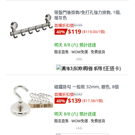
吸盤門後掛鉤/免打孔強力排鉤, 1個,
槍灰色
首購折扣價
$199
$119
40
%
(
$119.00/1個
)
明天 8/8 (六)
預計送達
酷澎直售 ∙ WOW免運 ∙ 免費退貨
(
68
)
满 $1,500 再省 $75 (王道卡)
磁鐵掛勾 一般款 32mm, 銀色, 8個
首購折扣價
$232
$139
40
%
(
$17.38/1個
)
明天 8/8 (六)
預計送達
酷澎直售 ∙ WOW免運 ∙ 免費退貨
(
44
)