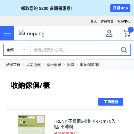
領取您的
$200
首購優惠卷!
打開 App
登入
註冊會員
客服中心
全部
酷澎首頁
火箭速配
室內家居
傢俱
收納傢俱/櫃
收納傢俱/櫃
篩選器
TRENY 不鏽鋼S掛鉤 小(7cm) 6入, 1
組, 不鏽鋼
$29