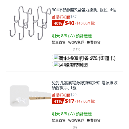
304不銹鋼雙S型強力掛鉤, 銀色, 4個
首購折扣價
$67
$40
40
%
(
$10.00/1個
)
明天 8/8 (六)
預計送達
酷澎直售 ∙ WOW免運 ∙ 免費退貨
(
117
)
满 $1,500 再省 $75 (王道卡)
$4 酷澎幣回饋
免打孔無痕電源線插頭掛架 電源線收
納好幫手, 1組
首購折扣價
$29
$17
41
%
(
$17.00/1個
)
明天 8/8 (六)
預計送達
酷澎直售 ∙ WOW免運 ∙ 免費退貨
(
9
)