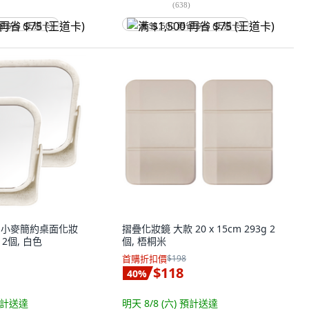
(
638
)
省 $75 (王道卡)
满 $1,500 再省 $75 (王道卡)
物 小麥簡約桌面化妝
摺疊化妝鏡 大款 20 x 15cm 293g 2
m 2個, 白色
個, 梧桐米
首購折扣價
$198
$118
40
%
計送達
明天 8/8 (六)
預計送達