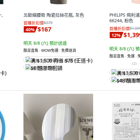
,
北歐縮腰款 陶瓷拉絲花瓶, 灰色
PHILIPS 飛利
66244, 粉色
首購折扣價
$279
$167
首購折扣價
$1,59
40
%
$1,39
12
%
明天 8/8 (六)
預計送達
明天 8/8 (六)
預
酷澎直售 ∙ WOW免運 ∙ 免費退貨
酷澎直售 ∙ 免運 ∙
满 $1,500 再省 $75 (王道卡)
(
2
)
$8 酷澎幣回饋
满 $1,500 再
$48 酷澎幣