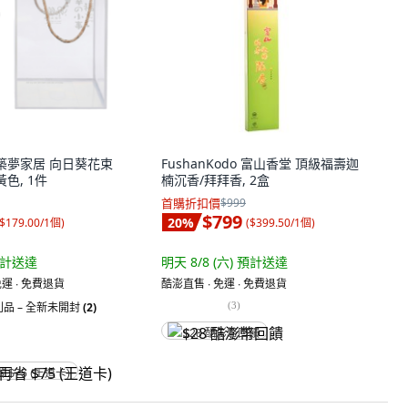
e 築夢家居 向日葵花束
FushanKodo 富山香堂 頂級福壽迦
色, 1件
楠沉香/拜拜香, 2盒
首購折扣價
$999
$799
20
%
$179.00/1個
)
(
$399.50/1個
)
計送達
明天 8/8 (六)
預計送達
運 ∙ 免費退貨
酷澎直售 ∙ 免運 ∙ 免費退貨
(
3
)
品 – 全新未開封
(2)
$28 酷澎幣回饋
省 $75 (王道卡)