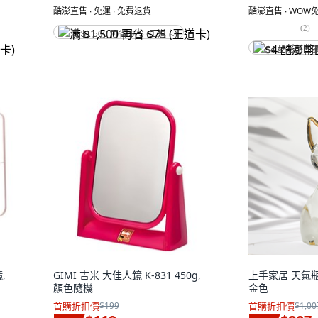
酷澎直售 ∙ 免運 ∙ 免費退貨
酷澎直售 ∙ WOW免
(
2
)
满 $1,500 再省 $75 (王道卡)
$4 酷澎幣回
,
GIMI 吉米 大佳人鏡 K-831 450g,
上手家居 天氣瓶
顏色隨機
金色
首購折扣價
$199
首購折扣價
$1,00