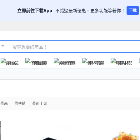
立即前往下載App
不錯過最新優惠、更多功能等著你！
下載
嬰幼兒
保健醫療
美妝保養
個人清潔
玩具休閒
格最高
最熱銷
最新上架