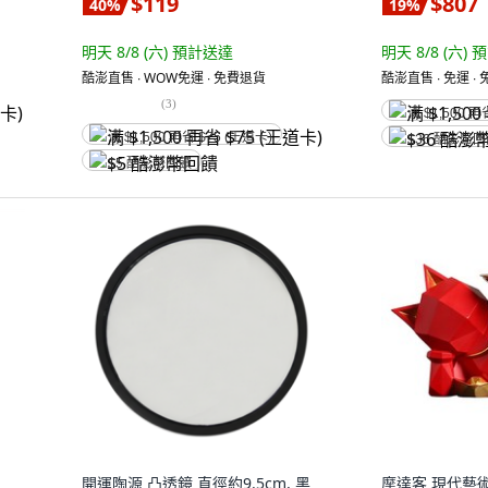
$119
$807
40
%
19
%
明天 8/8 (六)
預計送達
明天 8/8 (六)
預
酷澎直售 ∙ WOW免運 ∙ 免費退貨
酷澎直售 ∙ 免運 ∙
(
3
)
满 $1,500 再
满 $1,500 再省 $75 (王道卡)
$36 酷澎幣
$5 酷澎幣回饋
開運陶源 凸透鏡 直徑約9.5cm, 黑
摩達客 現代藝