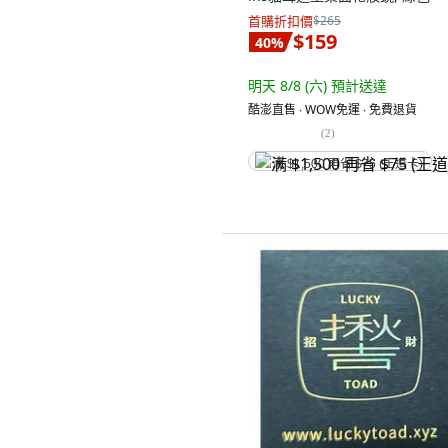
首購折扣價
$265
$159
40
%
明天 8/8 (六)
預計送達
酷澎直售 ∙ WOW免運 ∙ 免費退貨
(
2
)
满 $1,500 再省 $75 (王道卡)