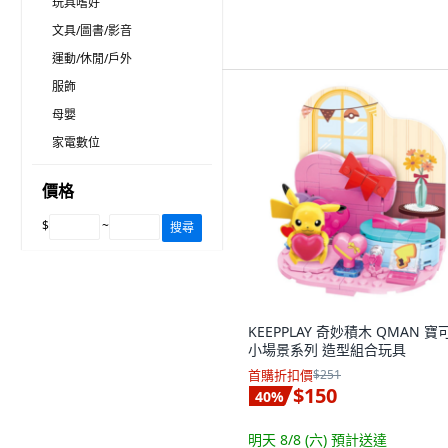
玩具嗜好
文具/圖書/影音
運動/休閒/戶外
服飾
母嬰
家電數位
價格
$
~
搜尋
KEEPPLAY 奇妙積木 QMAN 寶
小場景系列 造型組合玩具
首購折扣價
$251
$150
40
%
明天 8/8 (六)
預計送達