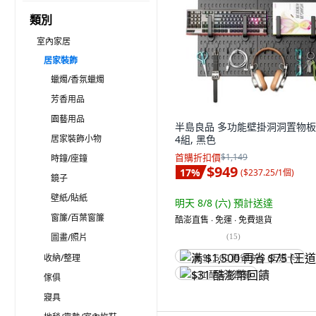
類別
室內家居
居家裝飾
蠟燭/香氛蠟燭
芳香用品
園藝用品
半島良品 多功能壁掛洞洞置物板
居家裝飾小物
4組, 黑色
首購折扣價
$1,149
時鐘/座鐘
$949
17
%
(
$237.25/1個
)
鏡子
壁紙/貼紙
明天 8/8 (六)
預計送達
窗簾/百葉窗簾
酷澎直售 ∙ 免運 ∙ 免費退貨
圖畫/照片
(
15
)
收納/整理
满 $1,500 再省 $75 (王道卡)
$31 酷澎幣回饋
傢俱
寢具