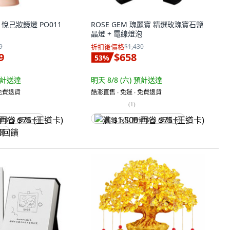
浦 悅己妝鏡燈 PO011
ROSE GEM 瑰麗寶 精選玫瑰寶石鹽
晶燈 + 電線燈泡
9
折扣後價格
$1,430
9
$658
53
%
計送達
明天 8/8 (六)
預計送達
 免費退貨
酷澎直售 ∙ 免運 ∙ 免費退貨
(
1
)
省 $75 (王道卡)
满 $1,500 再省 $75 (王道卡)
回饋