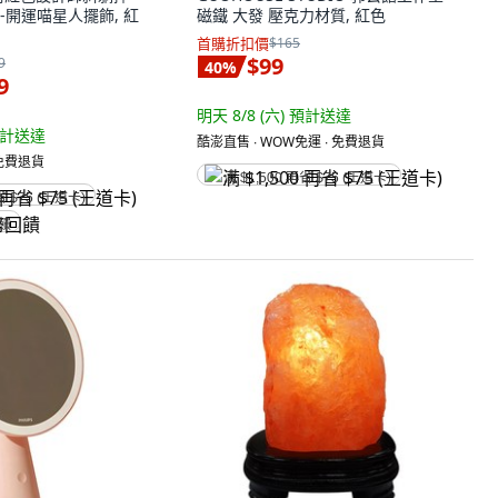
-開運喵星人擺飾, 紅
磁鐵 大發 壓克力材質, 紅色
首購折扣價
$165
$99
9
40
%
9
明天 8/8 (六)
預計送達
計送達
酷澎直售 ∙ WOW免運 ∙ 免費退貨
 免費退貨
满 $1,500 再省 $75 (王道卡)
省 $75 (王道卡)
回饋