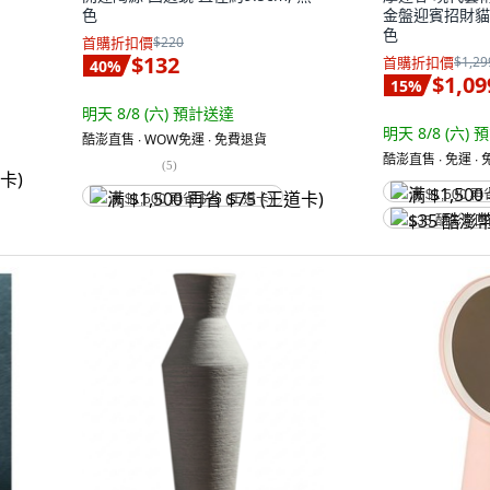
色
金盤迎賓招財貓
色
首購折扣價
$220
$132
首購折扣價
$1,29
40
%
$1,09
15
%
明天 8/8 (六)
預計送達
明天 8/8 (六)
預
酷澎直售 ∙ WOW免運 ∙ 免費退貨
酷澎直售 ∙ 免運 ∙
(
5
)
满 $1,500 再
满 $1,500 再省 $75 (王道卡)
$35 酷澎幣