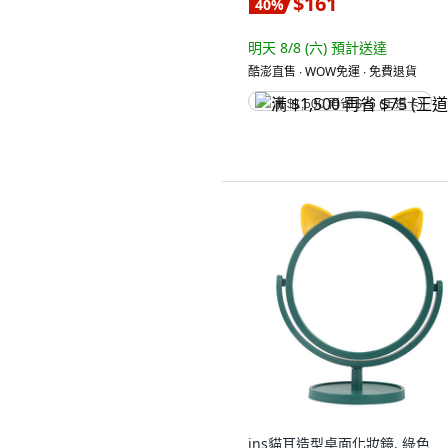
$161
40
%
明天 8/8 (六)
預計送達
酷澎直售 ∙ WOW免運 ∙ 免費退貨
满 $1,500 再省 $75 (王道卡)
ins貓耳造型桌面化妝鏡, 綠色