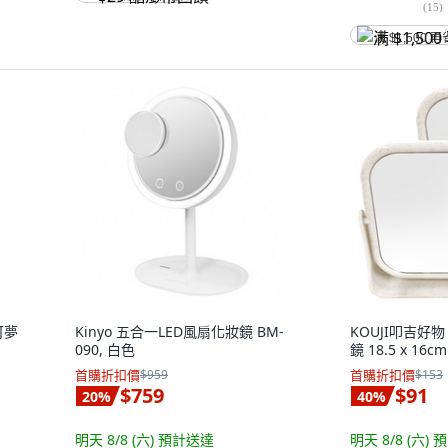
(
15
)
满 $1,500 再
可夢
Kinyo 五合一LED風扇化妝鏡 BM-
KOUJI叩吉好
090, 白色
鏡 18.5 x 16c
首購折扣價
$959
首購折扣價
$153
$759
$91
20
%
40
%
明天 8/8 (六)
預計送達
明天 8/8 (六)
預