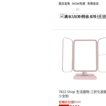
酷澎直售 ∙ WOW免運 ∙ 免費退貨
(
2
)
满 $1,500 再省 $75 (王道卡)
7822 Shop 生活選物 三折化妝鏡
少女粉
首購折扣價
$269