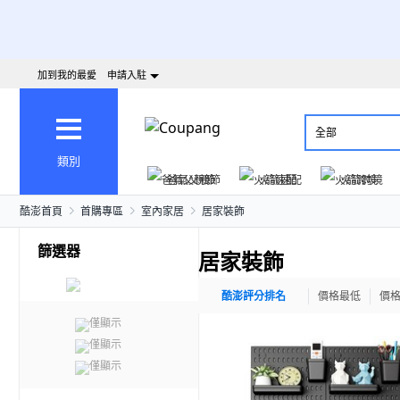
加到我的最愛
申請入駐
全部
類別
爸氣父親節
火箭速配
火箭跨境
酷澎首頁
首購專區
室內家居
居家裝飾
篩選器
居家裝飾
酷澎評分排名
價格最低
價
僅顯示
僅顯示
僅顯示