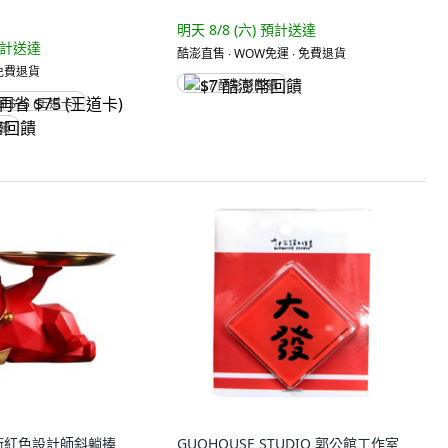
明天 8/8 (六)
預計送達
計送達
酷澎直售 ∙ WOW免運 ∙ 免費退貨
 免費退貨
$7 酷澎幣回饋
省 $75 (王道卡)
回饋
術紅色設計師斜躺捧
GUOHOUSE STUDIO 郭公館工作室