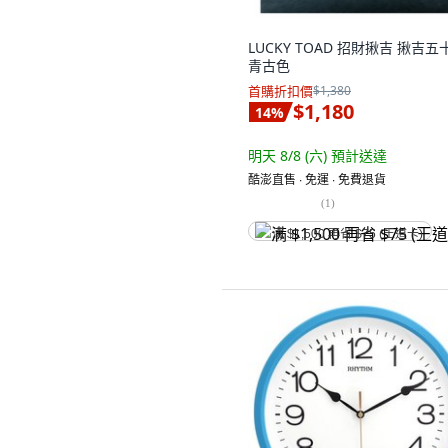
LUCKY TOAD 招財揪吉 揪吉五十
青古色
首購折扣價
$1,380
$1,180
14
%
明天 8/8 (六)
預計送達
酷澎直售 ∙ 免運 ∙ 免費退貨
(
1
)
满 $1,500 再省 $75 (王道卡)