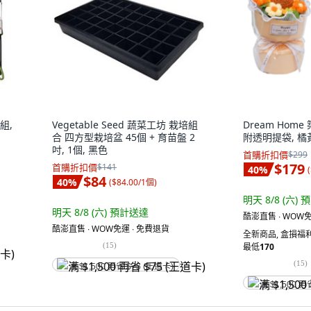
組,
Vegetable Seed 蔬菜工坊 栽培組
Dream Hom
合 四方型栽培盆 45個 + 育苗盤 2
附透明提袋, 橘黃
吋, 1個, 黑色
首購折扣價
$299
$179
首購折扣價
$141
40
%
(
$84
40
%
(
$84.00/1個
)
明天 8/8 (六)
預
明天 8/8 (六)
預計送達
酷澎直售 ∙ WOW免
酷澎直售 ∙ WOW免運 ∙ 免費退貨
全新商品
,
盒損福利
(
15
)
最低
170
(
15
)
满 $1,500 再省 $75 (王道卡)
满 $1,500 再