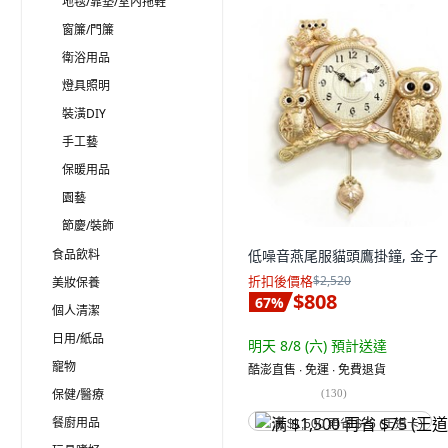
地毯/靠墊/室內拖鞋
窗簾/門簾
衛浴用品
燈具照明
裝潢DIY
手工藝
保暖用品
園藝
節慶/裝飾
食品飲料
低噪音燕尾服貓頭鷹掛鐘, 金子
折扣後價格
$2,520
美妝保養
$808
67
%
個人清潔
日用/紙品
明天 8/8 (六)
預計送達
寵物
酷澎直售 ∙ 免運 ∙ 免費退貨
保健/醫療
(
130
)
餐廚用品
满 $1,500 再省 $75 (王道卡)