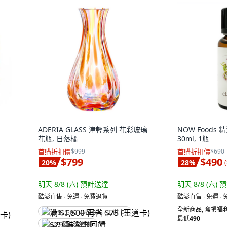
ADERIA GLASS 津輕系列 花彩玻璃
NOW Foods
花瓶, 日落橘
30ml, 1瓶
首購折扣價
$999
首購折扣價
$690
$799
$490
20
%
28
%
(
明天 8/8 (六)
預計送達
明天 8/8 (六)
預
酷澎直售 ∙ 免運 ∙ 免費退貨
酷澎直售 ∙ 免運 ∙
全新商品
,
盒損福利
满 $1,500 再省 $75 (王道卡)
最低
490
$29 酷澎幣回饋