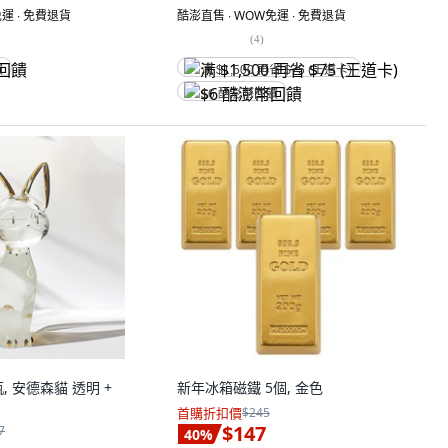
運 ∙ 免費退貨
酷澎直售 ∙ WOW免運 ∙ 免費退貨
(
4
)
饋
满 $1,500 再省 $75 (王道卡)
$6 酷澎幣回饋
, 安德森貓 透明 +
新年冰箱磁鐵 5個, 金色
首購折扣價
$245
$147
7
40
%