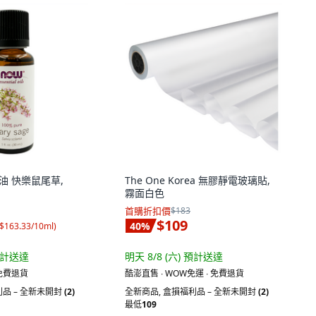
 精油 快樂鼠尾草,
The One Korea 無膠靜電玻璃貼,
霧面白色
首購折扣價
$183
$109
40
%
$163.33/10ml
)
計送達
明天 8/8 (六)
預計送達
 免費退貨
酷澎直售 ∙ WOW免運 ∙ 免費退貨
品 – 全新未開封
(2)
全新商品
,
盒損福利品 – 全新未開封
(2)
最低
109