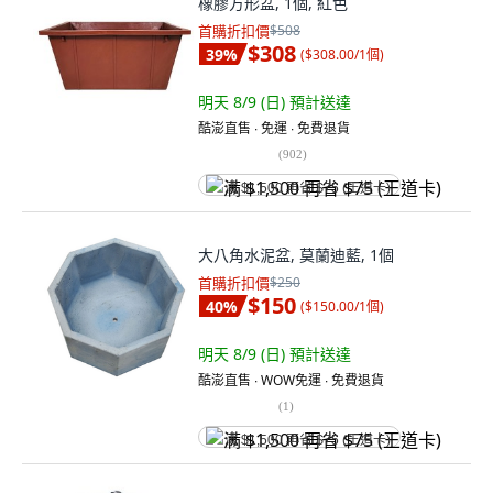
橡膠方形盆, 1個, 紅色
首購折扣價
$508
$308
39
%
(
$308.00/1個
)
明天 8/9 (日)
預計送達
酷澎直售 ∙ 免運 ∙ 免費退貨
(
902
)
满 $1,500 再省 $75 (王道卡)
大八角水泥盆, 莫蘭迪藍, 1個
首購折扣價
$250
$150
40
%
(
$150.00/1個
)
明天 8/9 (日)
預計送達
酷澎直售 ∙ WOW免運 ∙ 免費退貨
(
1
)
满 $1,500 再省 $75 (王道卡)