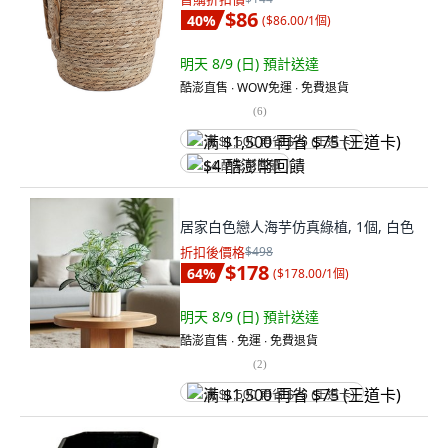
$86
40
%
(
$86.00/1個
)
明天 8/9 (日)
預計送達
酷澎直售 ∙ WOW免運 ∙ 免費退貨
(
6
)
满 $1,500 再省 $75 (王道卡)
$4 酷澎幣回饋
居家白色戀人海芋仿真綠植, 1個, 白色
折扣後價格
$498
$178
64
%
(
$178.00/1個
)
明天 8/9 (日)
預計送達
酷澎直售 ∙ 免運 ∙ 免費退貨
(
2
)
满 $1,500 再省 $75 (王道卡)