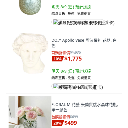
明天 8/9 (日)
預計送達
酷澎直售 ∙ 免運 ∙ 免費退貨
满 $1,500 再省 $75 (王道卡)
DOIY Apollo Vase 阿波羅神 花器, 白
色
首購折扣價
$1,975
$1,775
10
%
明天 8/9 (日)
預計送達
酷澎直售 ∙ 免運 ∙ 免費退貨
最高再省 $89 (王道卡)
FLORAL M 花藝 米蘭質感水晶球花瓶,
單一顏色
首購折扣價
$699
$499
28
%