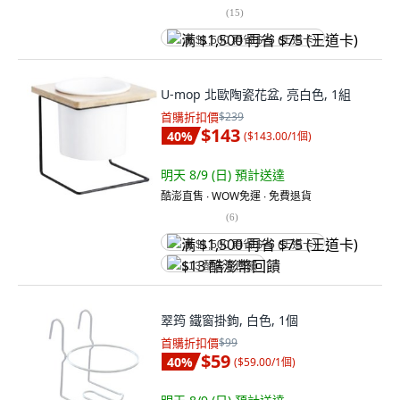
(
15
)
满 $1,500 再省 $75 (王道卡)
U-mop 北歐陶瓷花盆, 亮白色, 1組
首購折扣價
$239
$143
40
%
(
$143.00/1個
)
明天 8/9 (日)
預計送達
酷澎直售 ∙ WOW免運 ∙ 免費退貨
(
6
)
满 $1,500 再省 $75 (王道卡)
$13 酷澎幣回饋
翠筠 鐵窗掛鉤, 白色, 1個
首購折扣價
$99
$59
40
%
(
$59.00/1個
)