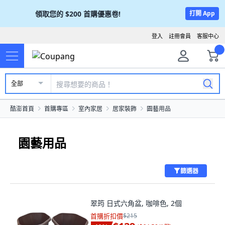
領取您的
$200
首購優惠卷!
打開 App
登入
註冊會員
客服中心
全部
酷澎首頁
首購專區
室內家居
居家裝飾
園藝用品
園藝用品
篩選器
翠筠 日式六角盆, 咖啡色, 2個
首購折扣價
$215