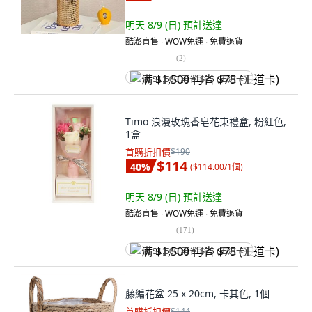
明天 8/9 (日)
預計送達
酷澎直售 ∙ WOW免運 ∙ 免費退貨
(
2
)
满 $1,500 再省 $75 (王道卡)
Timo 浪漫玫瑰香皂花束禮盒, 粉紅色,
1盒
首購折扣價
$190
$114
40
%
(
$114.00/1個
)
明天 8/9 (日)
預計送達
酷澎直售 ∙ WOW免運 ∙ 免費退貨
(
171
)
满 $1,500 再省 $75 (王道卡)
藤編花盆 25 x 20cm, 卡其色, 1個
首購折扣價
$144