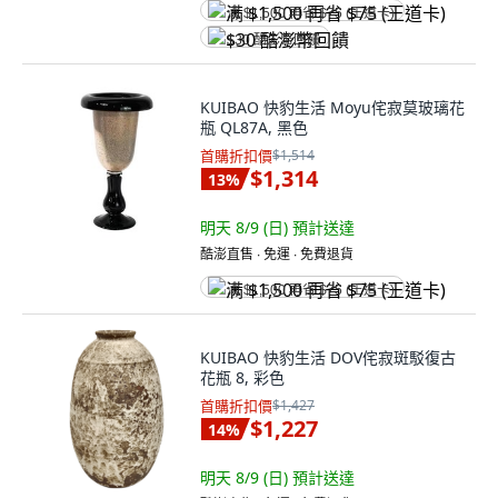
满 $1,500 再省 $75 (王道卡)
$30 酷澎幣回饋
KUIBAO 快豹生活 Moyu侘寂莫玻璃花
瓶 QL87A, 黑色
首購折扣價
$1,514
$1,314
13
%
明天 8/9 (日)
預計送達
酷澎直售 ∙ 免運 ∙ 免費退貨
满 $1,500 再省 $75 (王道卡)
KUIBAO 快豹生活 DOV侘寂斑駁復古
花瓶 8, 彩色
首購折扣價
$1,427
$1,227
14
%
明天 8/9 (日)
預計送達