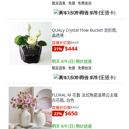
酷澎直售 ∙ 免運 ∙ 免費退貨
满 $1,500 再省 $75 (王道卡)
QUALy Crystal Flow Bucket 流形筒,
晶透黑
首購折扣價
$644
$444
31
%
明天 8/9 (日)
預計送達
酷澎直售 ∙ 免運 ∙ 免費退貨
满 $1,500 再省 $75 (王道卡)
FLORAL M 花藝 法式陶瓷溫蒂公主復
古花瓶, 白色
首購折扣價
$850
$650
23
%
明天 8/9 (日)
預計送達