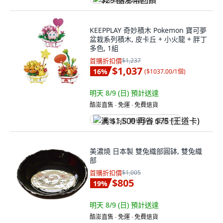
$29 酷澎幣回饋
KEEPPLAY 奇妙積木 Pokemon 寶可夢
盆栽系列積木, 皮卡丘 + 小火龍 + 胖丁
多色, 1組
首購折扣價
$1,237
$1,037
16
%
(
$1037.00/1個
)
明天 8/9 (日)
預計送達
酷澎直售 ∙ 免運 ∙ 免費退貨
满 $1,500 再省 $75 (王道卡)
美濃燒 日本製 雙兔織部圓缽, 雙兔織
部
首購折扣價
$1,005
$805
19
%
明天 8/9 (日)
預計送達
酷澎直售 ∙ 免運 ∙ 免費退貨