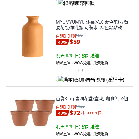
$3 酷澎幣回饋
MYUMYUMYU 沐慕家居 素色花瓶/陶
瓷花瓶/插花瓶 可裝水, 棕色點點款
首購折扣價
$99
$59
40
%
明天 8/9 (日)
預計送達
酷澎直售 ∙ WOW免運 ∙ 免費退貨
(
3
)
满 $1,500 再省 $75 (王道卡)
百貨King 素陶花盆/盆栽, 咖啡色, 4個
首購折扣價
$120
$72
40
%
(
$18.00/1個
)
明天 8/9 (日)
預計送達
酷澎直售 ∙ WOW免運 ∙ 免費退貨