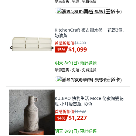
酷澎直售 ∙ 免運 ∙ 免費退貨
满 $1,500 再省 $75 (王道卡)
KitchenCraft 復古銜水盤 + 花器3個,
奶油黃
首購折扣價
$1,299
$1,099
15
%
明天 8/9 (日)
預計送達
酷澎直售 ∙ 免運 ∙ 免費退貨
满 $1,500 再省 $75 (王道卡)
KUIBAO 快豹生活 Moce 侘寂陶瓷花
瓶 小耳瘦首瓶, 彩色
首購折扣價
$1,427
$1,227
14
%
明天 8/9 (日)
預計送達