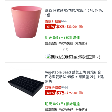
翠筠 日式彩盆/花盆/盆栽 4.5吋, 粉色,
1個
首購折扣價
$56
$33
41
%
(
$33.00/1個
)
明天 8/9 (日)
預計送達
酷澎直售 ∙ WOW免運 ∙ 免費退貨
(
11
)
满 $1,500 再省 $75 (王道卡)
Vegetable Seed 蔬菜工坊 栽培組合
四方型栽培盆 45個 + 育苗盤 2吋, 1個,
黑色
首購折扣價
$126
$75
40
%
(
$75.00/1個
)
明天 8/9 (日)
預計送達
酷澎直售 ∙ WOW免運 ∙ 免費退貨