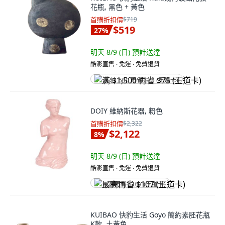
花瓶, 黑色 + 黃色
首購折扣價
$719
$519
27
%
明天 8/9 (日)
預計送達
酷澎直售 ∙ 免運 ∙ 免費退貨
满 $1,500 再省 $75 (王道卡)
DOIY 維納斯花器, 粉色
首購折扣價
$2,322
$2,122
8
%
明天 8/9 (日)
預計送達
酷澎直售 ∙ 免運 ∙ 免費退貨
最高再省 $107 (王道卡)
KUIBAO 快豹生活 Goyo 簡約素胚花瓶
K款, 土黃色