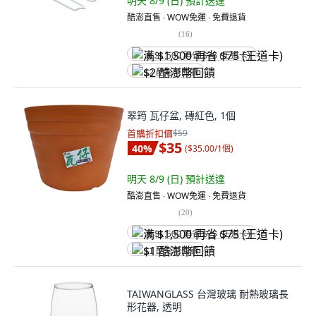
明天 8/9 (日)
預計送達
酷澎直售 ∙ WOW免運 ∙ 免費退貨
(
16
)
满 $1,500 再省 $75 (王道卡)
$2 酷澎幣回饋
翠筠 瓦仔盆, 磚紅色, 1個
首購折扣價
$59
$35
40
%
(
$35.00/1個
)
明天 8/9 (日)
預計送達
酷澎直售 ∙ WOW免運 ∙ 免費退貨
(
20
)
满 $1,500 再省 $75 (王道卡)
$1 酷澎幣回饋
TAIWANGLASS 台灣玻璃 耐熱玻璃長
形花器, 透明