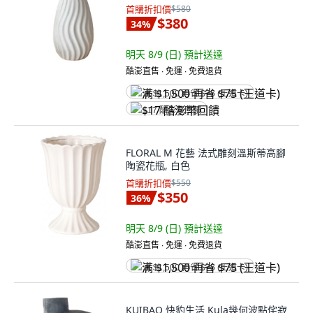
首購折扣價
$580
$380
34
%
明天 8/9 (日)
預計送達
酷澎直售 ∙ 免運 ∙ 免費退貨
满 $1,500 再省 $75 (王道卡)
$17 酷澎幣回饋
FLORAL M 花藝 法式雕刻溫斯蒂高腳
陶瓷花瓶, 白色
首購折扣價
$550
$350
36
%
明天 8/9 (日)
預計送達
酷澎直售 ∙ 免運 ∙ 免費退貨
满 $1,500 再省 $75 (王道卡)
KUIBAO 快豹生活 Kula幾何波點侘寂