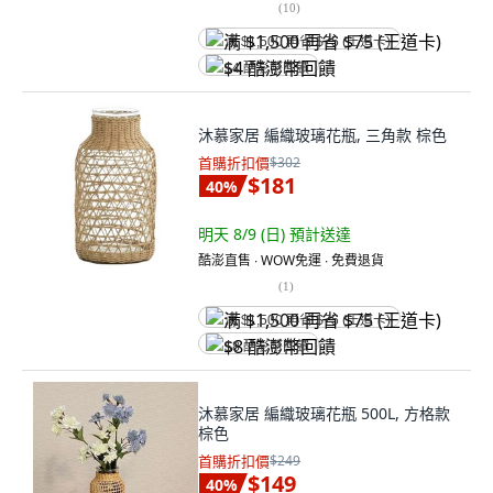
(
10
)
满 $1,500 再省 $75 (王道卡)
$4 酷澎幣回饋
沐慕家居 編織玻璃花瓶, 三角款 棕色
首購折扣價
$302
$181
40
%
明天 8/9 (日)
預計送達
酷澎直售 ∙ WOW免運 ∙ 免費退貨
(
1
)
满 $1,500 再省 $75 (王道卡)
$8 酷澎幣回饋
沐慕家居 編織玻璃花瓶 500L, 方格款
棕色
首購折扣價
$249
$149
40
%