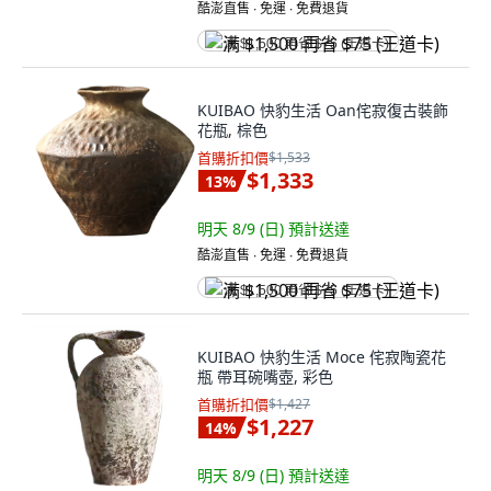
酷澎直售 ∙ 免運 ∙ 免費退貨
满 $1,500 再省 $75 (王道卡)
KUIBAO 快豹生活 Oan侘寂復古裝飾
花瓶, 棕色
首購折扣價
$1,533
$1,333
13
%
明天 8/9 (日)
預計送達
酷澎直售 ∙ 免運 ∙ 免費退貨
满 $1,500 再省 $75 (王道卡)
KUIBAO 快豹生活 Moce 侘寂陶瓷花
瓶 帶耳碗嘴壺, 彩色
首購折扣價
$1,427
$1,227
14
%
明天 8/9 (日)
預計送達