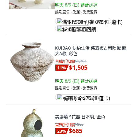
明天 8/9 (日)
預計送達
酷澎直售 ∙ 免運 ∙ 免費退貨
满 $1,500 再省 $75 (王道卡)
$24 酷澎幣回饋
KUIBAO 快豹生活 侘寂復古粗陶罐 超
大A款, 彩色
首購折扣價
$1,705
$1,505
11
%
明天 8/9 (日)
預計送達
酷澎直售 ∙ 免運 ∙ 免費退貨
最高再省 $76 (王道卡)
美濃燒 S花器 日本製, 金色
首購折扣價
$865
$665
23
%