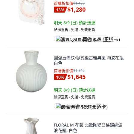
首購折扣價
$1,480
$1,280
13
%
明天 8/9 (日)
預計送達
酷澎直售 ∙ 免運 ∙ 免費退貨
满 $1,500 再省 $75 (王道卡)
圓弧直條紋/歐式復古雅典風 陶瓷花瓶,
白色
首購折扣價
$1,845
$1,645
10
%
明天 8/9 (日)
預計送達
酷澎直售 ∙ 免運 ∙ 免費退貨
最高再省 $83 (王道卡)
FLORAL M 花藝 北歐陶瓷艾格妮絲波
浪花瓶, 白色