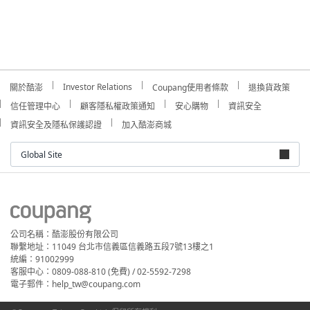
Investor Relations
關於酷澎
Coupang使用者條款
退換貨政策
信任管理中心
顧客隱私權政策通知
安心購物
資訊安全
資訊安全及隱私保護認證
加入酷澎商城
Global Site
公司名稱：酷澎股份有限公司
聯繫地址：11049 台北市信義區信義路五段7號13樓之1
統編：91002999
客服中心：0809-088-810 (免費) / 02-5592-7298
電子郵件：help_tw@coupang.com