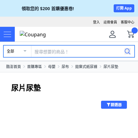
領取您的
$200
首購優惠卷!
打開 App
登入
註冊會員
客服中心
全部
酷澎首頁
首購專區
母嬰
尿布
拋棄式紙尿褲
尿片尿墊
尿片尿墊
篩選器