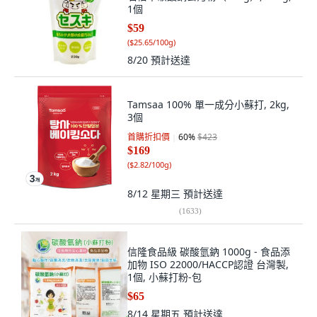
1個
$59
(
$25.65/100g
)
8/20
預計送達
Tamsaa 100% 單一成分小蘇打, 2kg,
3個
首購折扣價
60
%
$423
$169
(
$2.82/100g
)
8/12 星期三
預計送達
(
1633
)
信隆食品級 碳酸氫鈉 1000g - 食品添
加物 ISO 22000/HACCP認證 台灣製,
1個, 小蘇打粉-包
$65
8/14 星期五
預計送達