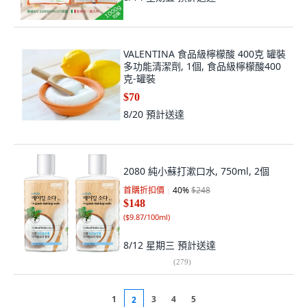
VALENTINA 食品級檸檬酸 400克 罐裝
多功能清潔劑, 1個, 食品級檸檬酸400
克-罐裝
$70
8/20
預計送達
2080 純小蘇打漱口水, 750ml, 2個
首購折扣價
40
%
$248
$148
(
$9.87/100ml
)
8/12 星期三
預計送達
(
279
)
1
3
4
5
2