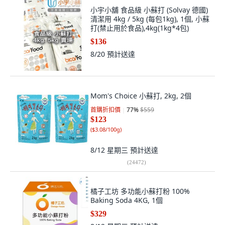
小宇小舖 食品級 小蘇打 (Solvay 德國)
清潔用 4kg / 5kg (每包1kg), 1個, 小蘇
打(禁止用於食品),4kg(1kg*4包)
$136
8/20
預計送達
Mom's Choice 小蘇打, 2kg, 2個
首購折扣價
77
%
$559
$123
(
$3.08/100g
)
8/12 星期三
預計送達
(
24472
)
橘子工坊 多功能小蘇打粉 100%
Baking Soda 4KG, 1個
$329