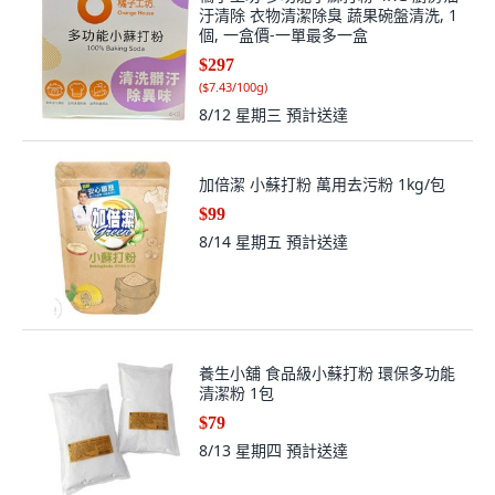
汙清除 衣物清潔除臭 蔬果碗盤清洗, 1
個, 一盒價-一單最多一盒
$297
(
$7.43/100g
)
8/12 星期三
預計送達
加倍潔 小蘇打粉 萬用去污粉 1kg/包
$99
8/14 星期五
預計送達
養生小舖 食品級小蘇打粉 環保多功能
清潔粉 1包
$79
8/13 星期四
預計送達