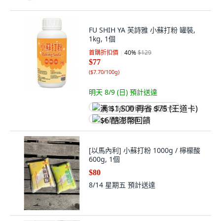
FU SHIH YA 芙詩雅 小蘇打粉 罐裝,
1kg, 1個
首購折扣價
40
%
$129
$77
(
$7.70/100g
)
明天 8/9 (日)
預計送達
满 $1,500 再省 $75 (王道卡)
$6 酷澎幣回饋
[以馬內利] 小蘇打粉 1000g / 檸檬酸
600g, 1個
$80
8/14 星期五
預計送達