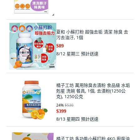
夏和 小蘇打粉 超強去垢 清潔 除臭 去
污去油汙, 1個
$89
8/12 星期三
預計送達
橘子工坊 萬用除臭去漬粉 食品級 水垢
剋星 洗碗 餐具, 1個, 去漬粉(1250公
克), 1250公克
24
%
$530
$399
8/13 星期四
預計送達
橘子工坊 多功能小蘇打粉 4KG 廚房油