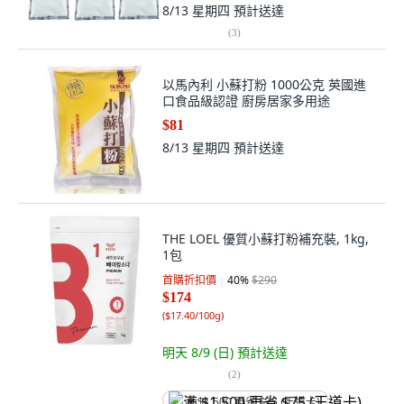
8/13 星期四
預計送達
(
3
)
以馬內利 小蘇打粉 1000公克 英國進
口食品級認證 廚房居家多用途
$81
8/13 星期四
預計送達
THE LOEL 優質小蘇打粉補充裝, 1kg,
1包
首購折扣價
40
%
$290
$174
(
$17.40/100g
)
明天 8/9 (日)
預計送達
(
2
)
满 $1,500 再省 $75 (王道卡)