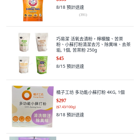
8/18
預計送達
(
391
)
巧易潔 活氧去漬粉，檸檬酸、苦茶
粉、小蘇打粉清潔去污、除異味、去茶
垢, 1個, 苦茶粉 250g
$45
8/15
預計送達
橘子工坊 多功能小蘇打粉 4KG, 1個
$297
(
$7.43/100g
)
8/18
預計送達