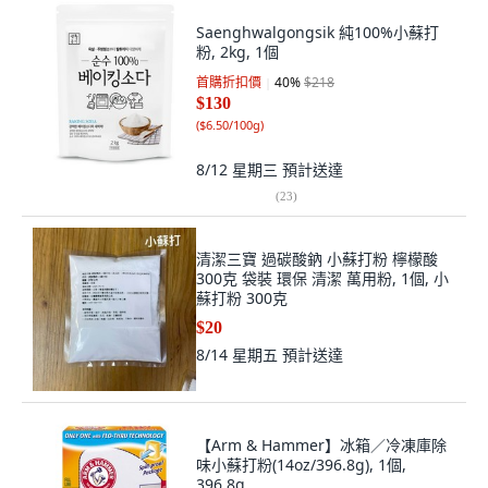
Saenghwalgongsik 純100%小蘇打
粉, 2kg, 1個
首購折扣價
40
%
$218
$130
(
$6.50/100g
)
8/12 星期三
預計送達
(
23
)
清潔三寶 過碳酸鈉 小蘇打粉 檸檬酸
300克 袋裝 環保 清潔 萬用粉, 1個, 小
蘇打粉 300克
$20
8/14 星期五
預計送達
【Arm & Hammer】冰箱／冷凍庫除
味小蘇打粉(14oz/396.8g), 1個,
396.8g