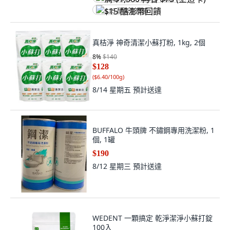
$15 酷澎幣回饋
真桔淨 神奇清潔小蘇打粉, 1kg, 2個
8
%
$140
$128
(
$6.40/100g
)
8/14 星期五
預計送達
BUFFALO 牛頭牌 不鏽鋼專用洗潔粉, 1
個, 1罐
$190
8/12 星期三
預計送達
WEDENT 一顆搞定 乾淨潔淨小蘇打錠
100入