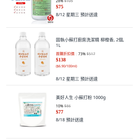
28
%
$105
$75
8/12 星期三
預計送達
固執小蘇打廚房洗潔精 柳橙香, 2個,
1L
首購折扣價
73
%
$517
$138
(
$6.90/100ml
)
8/12 星期三
預計送達
美好人生 小蘇打粉 1000g
10
%
$86
$77
8/18
預計送達