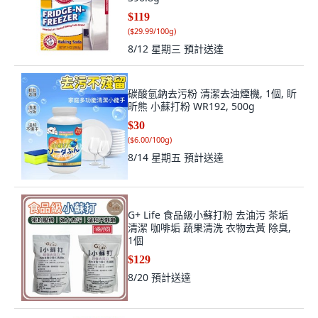
$119
(
$29.99/100g
)
8/12 星期三
預計送達
碳酸氫鈉去污粉 清潔去油煙機, 1個, 盺
昕熊 小蘇打粉 WR192, 500g
$30
(
$6.00/100g
)
8/14 星期五
預計送達
G+ Life 食品級小蘇打粉 去油污 茶垢
清潔 咖啡垢 蔬果清洗 衣物去黃 除臭,
1個
$129
8/20
預計送達