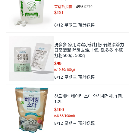
首購折扣價
45
%
$279
$151
8/12 星期三
預計送達
洗多多 家用清潔小蘇打粉 弱鹼潔淨力
日常清潔 除臭去油, 1個, 洗多多 小蘇
打粉500g, 500g
$99
(
$19.80/100g
)
8/12 星期三
預計送達
산도개비 베이킹 소다 안심세정제, 1個,
1.2L
$100
(
$8.33/100ml
)
8/12 星期三
預計送達