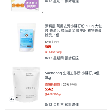
8/12 星期三
預計送達
淨精靈 萬用去污小蘇打粉 500g 大包
裝 去油污 茶垢清潔 咖啡垢 衣物去黃
除臭, 1個
65
%
$199
$69
(
$13.80/100g
)
8/13 星期四
預計送達
Saengong 生活工作所 小蘇打, 4個,
3kg
首購折扣價
26
%
$762
$562
(
$4.68/100g
)
8/12 星期三
預計送達