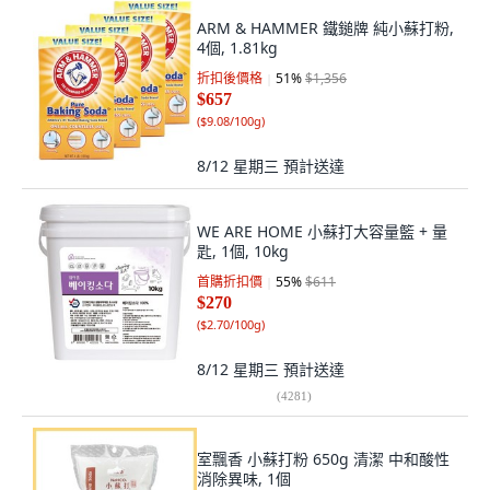
ARM & HAMMER 鐵鎚牌 純小蘇打粉,
4個, 1.81kg
折扣後價格
51
%
$1,356
$657
(
$9.08/100g
)
8/12 星期三
預計送達
WE ARE HOME 小蘇打大容量籃 + 量
匙, 1個, 10kg
首購折扣價
55
%
$611
$270
(
$2.70/100g
)
8/12 星期三
預計送達
(
4281
)
室飄香 小蘇打粉 650g 清潔 中和酸性
消除異味, 1個