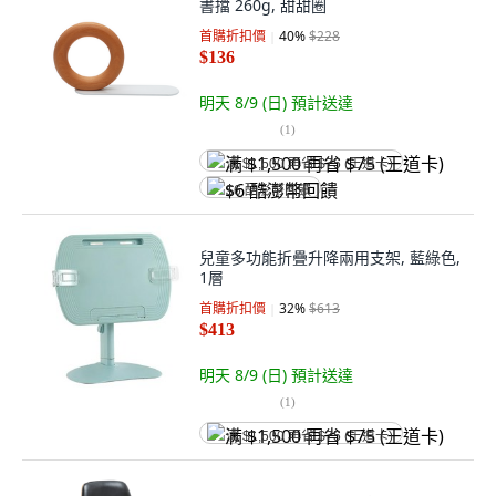
書擋 260g, 甜甜圈
首購折扣價
40
%
$228
$136
明天 8/9 (日)
預計送達
(
1
)
满 $1,500 再省 $75 (王道卡)
$6 酷澎幣回饋
兒童多功能折疊升降兩用支架, 藍綠色,
1層
首購折扣價
32
%
$613
$413
明天 8/9 (日)
預計送達
(
1
)
满 $1,500 再省 $75 (王道卡)