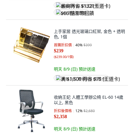
最高再省 $132 (王道卡)
$66 酷澎幣回饋
上手家居 透光玻璃口紅架, 金色 + 透明
色, 1個
首購折扣價
40
%
$399
$239
(
$239.00/1個
)
明天 8/9 (日)
預計送達
满 $1,500 再省 $75 (王道卡)
收納王妃 人體工學辦公椅 EL-60 14歲
以上, 黑色
折扣後價格
12
%
$2,680
$2,358
明天 8/9 (日)
預計送達