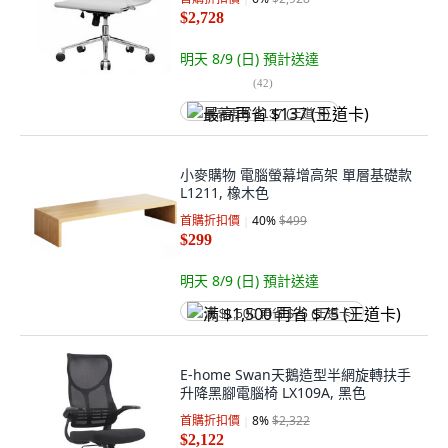
$2,728
明天 8/9 (日)
預計送達
(
42
)
最高再省 $137 (王道卡)
小麥購物 電腦螢幕增高架 單層基礎款
L1211, 橡木色
首購折扣價
40
%
$499
$299
明天 8/9 (日)
預計送達
满 $1,500 再省 $75 (王道卡)
E-home Swan天鵝造型半網旋轉扶手
升降黑腳電腦椅 LX109A, 黑色
首購折扣價
8
%
$2,322
$2,122