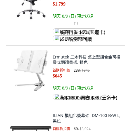
$1,799
明天 8/9 (日)
預計送達
(
1
)
最高再省 $90 (王道卡)
$50 酷澎幣回饋
Ermutek 二木科技 桌上型鋁合金可摺
疊式閱讀書架, 銀色
首購折扣價
23
%
$845
$645
明天 8/9 (日)
預計送達
满 $1,500 再省 $75 (王道卡)
ILIAN 模組化螢幕架 IDM-100 B/W L,
黑色
首購折扣價
6
%
$3,024