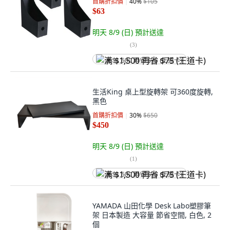
首購折扣價
40
%
$105
$63
明天 8/9 (日)
預計送達
(
3
)
满 $1,500 再省 $75 (王道卡)
生活King 桌上型旋轉架 可360度旋轉,
黑色
首購折扣價
30
%
$650
$450
明天 8/9 (日)
預計送達
(
1
)
满 $1,500 再省 $75 (王道卡)
YAMADA 山田化學 Desk Labo塑膠筆
架 日本製造 大容量 節省空間, 白色, 2
個