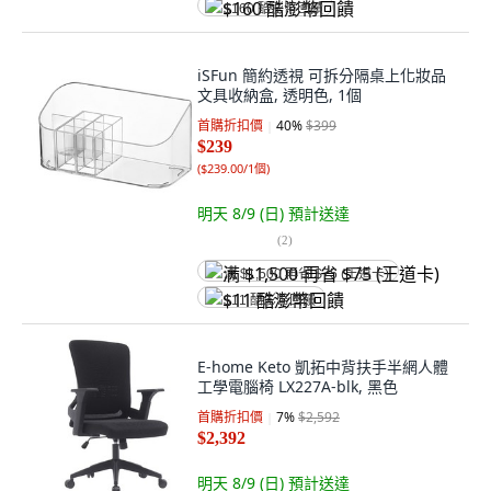
$160 酷澎幣回饋
iSFun 簡約透視 可拆分隔桌上化妝品
文具收納盒, 透明色, 1個
首購折扣價
40
%
$399
$239
(
$239.00/1個
)
明天 8/9 (日)
預計送達
(
2
)
满 $1,500 再省 $75 (王道卡)
$11 酷澎幣回饋
E-home Keto 凱拓中背扶手半網人體
工學電腦椅 LX227A-blk, 黑色
首購折扣價
7
%
$2,592
$2,392
明天 8/9 (日)
預計送達