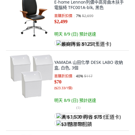
E-home Lennon列儂中高背曲木扶手
電腦椅 TFC001A-blk, 黑色
首購折扣價
7
%
$2,699
$2,499
明天 8/9 (日)
預計送達
最高再省 $125 (王道卡)
YAMADA 山田化學 DESK LABO 收納
盒, 白色, 3個
首購折扣價
40
%
$117
$70
(
$23.33/1個
)
明天 8/9 (日)
預計送達
(
1
)
满 $1,500 再省 $75 (王道卡)
$3 酷澎幣回饋