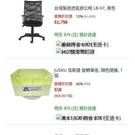
台灣製造透氣辦公椅 LB-07, 黑色
首購折扣價
10
%
$1,990
$1,790
明天 8/9 (日)
預計送達
最高再省 $90 (王道卡)
$62 酷澎幣回饋
JUSKU 佳斯捷 旋轉筆座, 顏色隨機, 1
個
首購折扣價
40
%
$98
$58
(
$58.00/1個
)
明天 8/9 (日)
預計送達
满 $1,500 再省 $75 (王道卡)