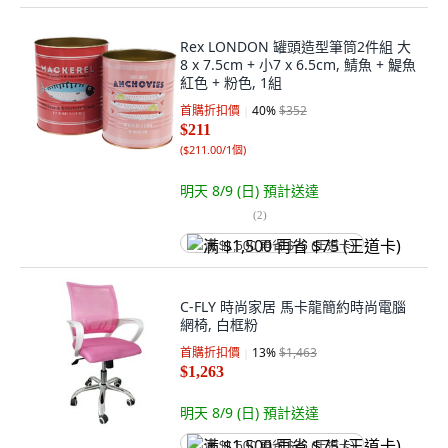
Rex LONDON 罐頭造型筆筒2件組 大
8 x 7.5cm + 小7 x 6.5cm, 鯖魚 + 鯷魚
紅色 + 粉色, 1組
首購折扣價
40
%
$352
$211
(
$211.00/1個
)
明天 8/9 (日)
預計送達
(
2
)
满 $1,500 再省 $75 (王道卡)
C-FLY 時尚家居 馬卡龍簡約時尚電腦
網椅, 白框粉
首購折扣價
13
%
$1,463
$1,263
明天 8/9 (日)
預計送達
满 $1,500 再省 $75 (王道卡)