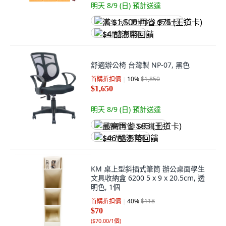
明天 8/9 (日)
預計送達
满 $1,500 再省 $75 (王道卡)
$4 酷澎幣回饋
舒適辦公椅 台灣製 NP-07, 黑色
首購折扣價
10
%
$1,850
$1,650
明天 8/9 (日)
預計送達
最高再省 $83 (王道卡)
$46 酷澎幣回饋
KM 桌上型斜插式筆筒 辦公桌面學生
文具收納盒 6200 5 x 9 x 20.5cm, 透
明色, 1個
首購折扣價
40
%
$118
$70
(
$70.00/1個
)