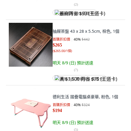
(
2
)
最高再省 $93 (王道卡)
抽屜茶盤 43 x 28 x 5.5cm, 棕色, 1個
首購折扣價
40
%
$442
$265
(
$265.00/1個
)
明天 8/9 (日)
預計送達
(
7
)
满 $1,500 再省 $75 (王道卡)
德利生活 摺疊電腦桌豪華, 粉色, 1個
首購折扣價
40
%
$324
$194
明天 8/9 (日)
預計送達
(
5
)