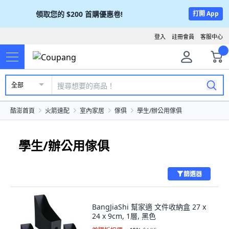
領取您的
$200
首購優惠卷!
打開 App
登入
註冊會員
客服中心
全部
酷澎首頁
火箭速配
室內家居
傢俱
學生/辦公用傢俱
學生/辦公用傢俱
篩選器
BangJiaShi 幫家適 文件收納盒 27 x
24 x 9cm, 1層, 黑色