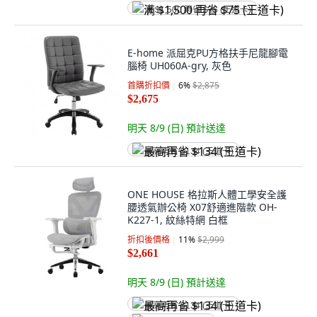
满 $1,500 再省 $75 (王道卡)
E-home 派屈克PU方格扶手尼龍腳電
腦椅 UH060A-gry, 灰色
首購折扣價
6
%
$2,875
$2,675
明天 8/9 (日)
預計送達
最高再省 $134 (王道卡)
ONE HOUSE 格拉斯人體工學安全護
腰透氣辦公椅 X07舒適進階款 OH-
K227-1, 紋絲特網 白框
折扣後價格
11
%
$2,999
$2,661
明天 8/9 (日)
預計送達
最高再省 $134 (王道卡)