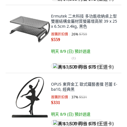
Ermutek 二木科技 多功能收納桌上型
雙層結構金屬材質螢幕增高架 39 x 25
x 6.5cm 2.4kg, 黑色
首購折扣價
26
%
$759
$559
明天 8/9 (日)
預計送達
(
1
)
满 $1,500 再省 $75 (王道卡)
OPUS 東齊金工 歐式鐵藝書擋 芭蕾 E-
ba10, 經典黑
首購折扣價
37
%
$531
$331
明天 8/9 (日)
預計送達
满 $1,500 再省 $75 (王道卡)