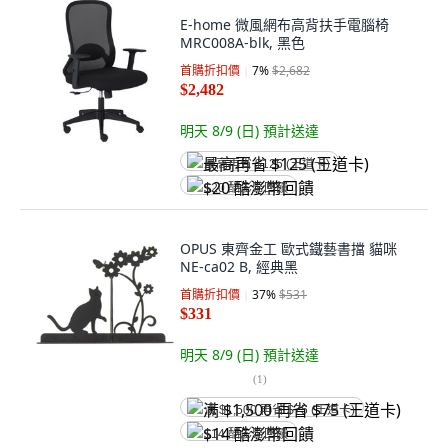
E-home 微風網布高背扶手電腦椅
MRC008A-blk, 黑色
首購折扣價
7
%
$2,682
$2,482
明天 8/9 (日)
預計送達
最高再省 $125 (王道卡)
$20 酷澎幣回饋
OPUS 東齊金工 歐式鐵藝書擋 貓咪
NE-ca02 B, 經典黑
首購折扣價
37
%
$531
$331
明天 8/9 (日)
預計送達
(
1
)
满 $1,500 再省 $75 (王道卡)
$14 酷澎幣回饋