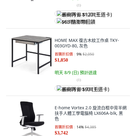
(
1
)
最高再省 $120 (王道卡)
$63 酷澎幣回饋
HOME MAX 復古木紋工作桌 TKY-
003GYD-80, 灰色
首購折扣價
9
%
$2,050
$1,850
明天 8/9 (日)
預計送達
(
1
)
最高再省 $93 (王道卡)
E-home Vortex 2.0 旋流白框中背半網
扶手人體工學電腦椅 LX606A-blk, 黑
色
首購折扣價
14
%
$4,385
$3,742