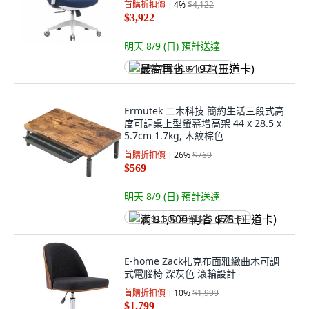
首購折扣價
4
%
$4,122
$3,922
明天 8/9 (日)
預計送達
最高再省 $197 (王道卡)
Ermutek 二木科技 簡約生活三段式高
度可調桌上型螢幕增高架 44 x 28.5 x
5.7cm 1.7kg, 木紋棕色
首購折扣價
26
%
$769
$569
明天 8/9 (日)
預計送達
满 $1,500 再省 $75 (王道卡)
E-home Zack扎克布面雅緻曲木可調
式電腦椅 深灰色 滾輪設計
首購折扣價
10
%
$1,999
$1,799