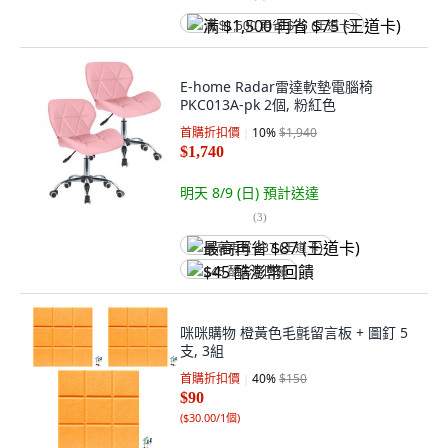
满 $1,500 再省 $75 (王道卡)
E-home Radar雷達軟墊電腦椅
PKC013A-pk 2個, 粉紅色
首購折扣價
10
%
$1,940
$1,740
明天 8/9 (日)
預計送達
(
3
)
最高再省 $87 (王道卡)
$45 酷澎幣回饋
咪咪購物 橙黃色毛氈留言板 + 圖釘 5
支, 3組
首購折扣價
40
%
$150
$90
(
$30.00/1個
)