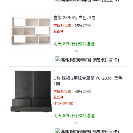
書架 289-SY, 白色, 3層
首購折扣價
25
%
$799
$599
明天 8/9 (日)
預計送達
(
5
)
满 $1,500 再省 $75 (王道卡)
Life 徠福 2用綜合筆筒 PC-2336, 黑色,
1個
首購折扣價
40
%
$265
$159
(
$159.00/1個
)
明天 8/9 (日)
預計送達
(
1
)
满 $1,500 再省 $75 (王道卡)