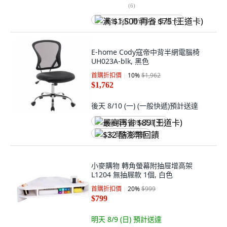
(
6
)
满 $1,500 再省 $75 (王道卡)
E-home Cody寇帝中背半網電腦椅
UH023A-blk, 黑色
首購折扣價
10
%
$1,962
$1,762
後天 8/10 (一)
(一般快遞)
預計送達
最高再省 $89 (王道卡)
$32 酷澎幣回饋
小麥購物 轉角螢幕附抽屉增高架
L1204 無抽屜款 1個, 白色
首購折扣價
20
%
$999
$799
明天 8/9 (日)
預計送達