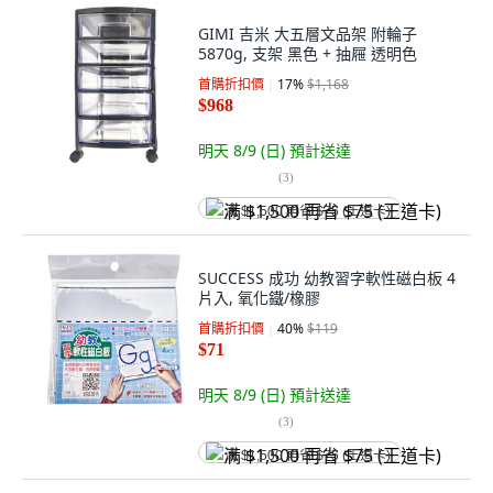
GIMI 吉米 大五層文品架 附輪子
5870g, 支架 黑色 + 抽屜 透明色
首購折扣價
17
%
$1,168
$968
明天 8/9 (日)
預計送達
(
3
)
满 $1,500 再省 $75 (王道卡)
SUCCESS 成功 幼教習字軟性磁白板 4
片入, 氧化鐵/橡膠
首購折扣價
40
%
$119
$71
明天 8/9 (日)
預計送達
(
3
)
满 $1,500 再省 $75 (王道卡)