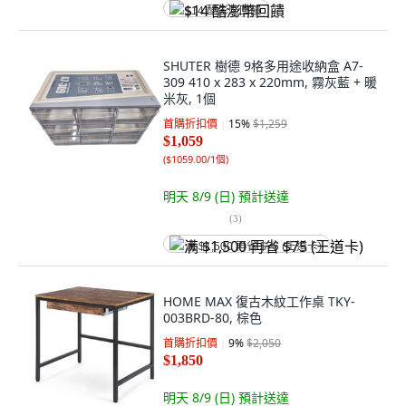
$14 酷澎幣回饋
SHUTER 樹德 9格多用途收納盒 A7-
309 410 x 283 x 220mm, 霧灰藍 + 暖
米灰, 1個
首購折扣價
15
%
$1,259
$1,059
(
$1059.00/1個
)
明天 8/9 (日)
預計送達
(
3
)
满 $1,500 再省 $75 (王道卡)
HOME MAX 復古木紋工作桌 TKY-
003BRD-80, 棕色
首購折扣價
9
%
$2,050
$1,850
明天 8/9 (日)
預計送達