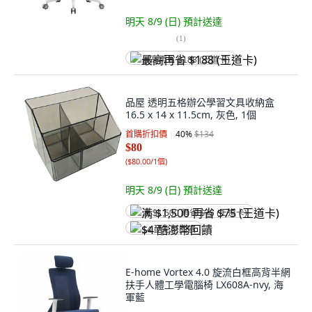
明天 8/9 (日)
預計送達
(
1
)
最高再省 $188 (王道卡)
品屋 透明五格辦公學習文具收納盒
16.5 x 14 x 11.5cm, 灰色, 1個
首購折扣價
40
%
$134
$80
(
$80.00/1個
)
明天 8/9 (日)
預計送達
满 $1,500 再省 $75 (王道卡)
$4 酷澎幣回饋
E-home Vortex 4.0 旋流白框高背半網
扶手人體工學電腦椅 LX608A-nvy, 海
軍藍