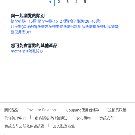
2
3
4
5
1
與一起瀏覽的類別
懷孕初期(~15週)
懷孕中期(16~27週)
懷孕後期(28~40週)
月子期(產後6週)
孕婦裝
孕婦美妝
孕婦保護用品
孕婦墊
孕婦枕
產褥墊
嬰兒用品DIY
您可能會喜歡的其他產品
motherpia
哺乳背心
Investor Relations
關於酷澎
Coupang使用者條款
退換貨政策
信任管理中心
顧客隱私權政策通知
安心購物
資訊安全
資訊安全及隱私保護認證
加入酷澎商城