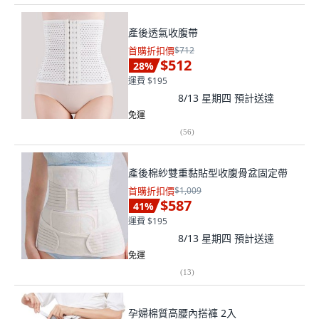
產後透氣收腹帶
首購折扣價
$712
$512
28
%
運費 $195
8/13 星期四
預計送達
免運
(
56
)
產後棉紗雙重黏貼型收腹骨盆固定帶
首購折扣價
$1,009
$587
41
%
運費 $195
8/13 星期四
預計送達
免運
(
13
)
孕婦棉質高腰內搭褲 2入