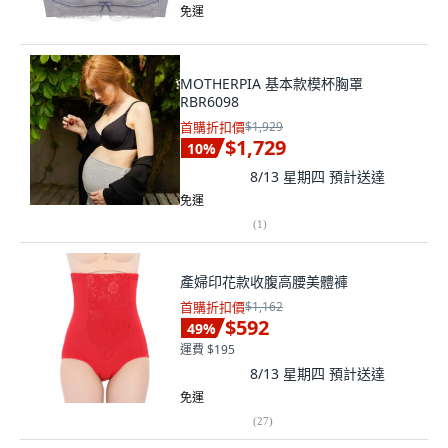
免運
MOTHERPIA 基本款模杯胸罩
RBR6098
首購折扣價
$1,929
$1,729
10
%
8/13 星期四
預計送達
免運
(
1
)
產婦印花款收腹高腰美體褲
首購折扣價
$1,162
$592
49
%
運費 $195
8/13 星期四
預計送達
免運
(
27
)