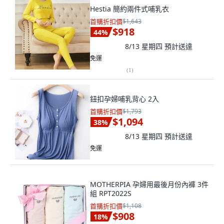
Hestia 簡約兩件式哺乳衣
首購折扣價
$1,643
$918
44
%
8/13 星期四
預計送達
免運
(
1
)
鈕扣孕婦哺乳背心 2入
首購折扣價
$1,793
$1,094
38
%
8/13 星期四
預計送達
免運
MOTHERPIA 孕婦用最後月份內褲 3件
組 RPT2022S
首購折扣價
$1,108
$908
18
%