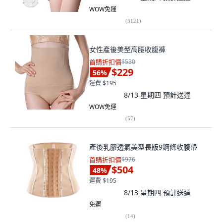
WOW免運
(
3121
)
女性產後美型高腰收腹褲
首購折扣價
$530
$229
56
%
運費 $195
8/13 星期四
預計送達
WOW免運
(
57
)
產後乳膠透氣美型長版9鋼條收腹帶
首購折扣價
$976
$504
48
%
運費 $195
8/13 星期四
預計送達
免運
(
14
)