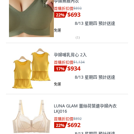
孕婦無痕內衣
首購折扣價
$893
$693
22
%
8/13 星期四
預計送達
免運
(
1
)
孕婦哺乳背心 2入
首購折扣價
$1,134
$934
17
%
8/13 星期四
預計送達
免運
LUNA GLAM 蕾絲荷葉邊孕婦內衣
LKJ016
首購折扣價
$892
$692
22
%
8/13 星期四
預計送達