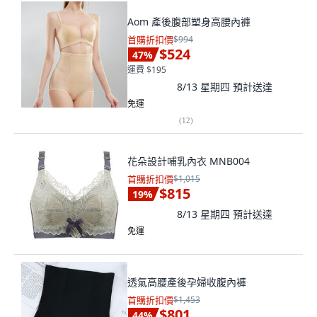
Aom 產後腹部塑身高腰內褲
首購折扣價
$994
$524
47
%
運費 $195
8/13 星期四
預計送達
免運
(
12
)
花朵設計哺乳內衣 MNB004
首購折扣價
$1,015
$815
19
%
8/13 星期四
預計送達
免運
透氣高腰產後孕婦收腹內褲
首購折扣價
$1,453
$801
44
%