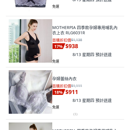
免運
MOTHERPIA 四季款孕婦專用哺乳內
衣上衣 RLG6031R
首購折扣價
$1,138
$938
17
%
8/13 星期四
預計送達
免運
孕婦蕾絲內衣
首購折扣價
$1,111
$911
18
%
8/13 星期四
預計送達
免運
(
1
)