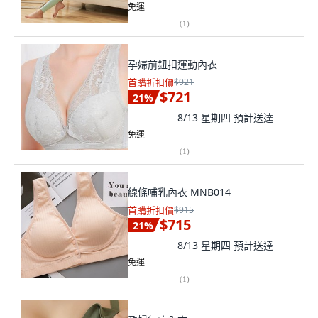
免運
(
1
)
孕婦前鈕扣運動內衣
首購折扣價
$921
$721
21
%
8/13 星期四
預計送達
免運
(
1
)
線條哺乳內衣 MNB014
首購折扣價
$915
$715
21
%
8/13 星期四
預計送達
免運
(
1
)