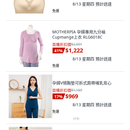
8/13 星期四
預計送達
免運
MOTHERPIA 孕婦專用九分袖
Cupmange上衣 RLG6018C
首購折扣價
$2,091
$1,222
41
%
8/13 星期四
預計送達
免運
孕婦V領胸墊可拆式肩帶哺乳背心
首購折扣價
$1,169
$969
17
%
8/13 星期四
預計送達
免運
(
14
)