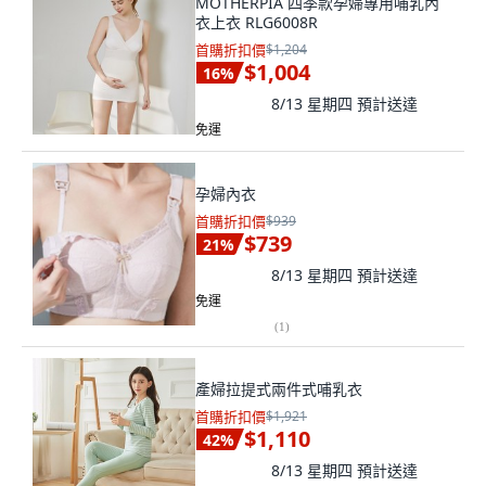
MOTHERPIA 四季款孕婦專用哺乳內
衣上衣 RLG6008R
首購折扣價
$1,204
$1,004
16
%
8/13 星期四
預計送達
免運
孕婦內衣
首購折扣價
$939
$739
21
%
8/13 星期四
預計送達
免運
(
1
)
產婦拉提式兩件式哺乳衣
首購折扣價
$1,921
$1,110
42
%
8/13 星期四
預計送達