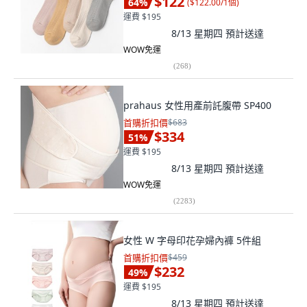
$122
64
%
(
$122.00/1個
)
運費 $195
8/13 星期四
預計送達
WOW免運
(
268
)
prahaus 女性用產前託腹帶 SP400
首購折扣價
$683
$334
51
%
運費 $195
8/13 星期四
預計送達
WOW免運
(
2283
)
女性 W 字母印花孕婦內褲 5件組
首購折扣價
$459
$232
49
%
運費 $195
8/13 星期四
預計送達