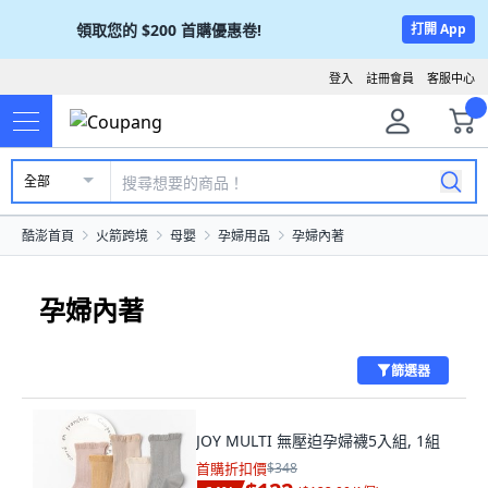
領取您的
$200
首購優惠卷!
打開 App
登入
註冊會員
客服中心
全部
酷澎首頁
火箭跨境
母嬰
孕婦用品
孕婦內著
孕婦內著
篩選器
JOY MULTI 無壓迫孕婦襪5入組, 1組
首購折扣價
$348