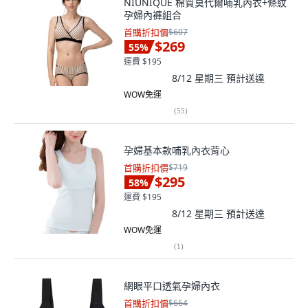
NIUNIQUE 棉質莫代爾哺乳內衣+條紋
孕婦內褲組合
首購折扣價
$607
$269
55
%
運費 $195
8/12 星期三
預計送達
WOW免運
(
55
)
孕婦基本款哺乳內衣背心
首購折扣價
$719
$295
58
%
運費 $195
8/12 星期三
預計送達
WOW免運
(
1
)
網眼平口透氣孕婦內衣
首購折扣價
$664