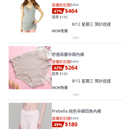
首購折扣價
$884
$464
47
%
運費 $195
8/12 星期三
預計送達
WOW免運
(
32
)
舒適高腰孕婦內褲
首購折扣價
$459
$264
42
%
運費 $195
8/12 星期三
預計送達
WOW免運
(
44
)
Prebella 純色孕婦四角內褲
首購折扣價
$359
$180
49
%