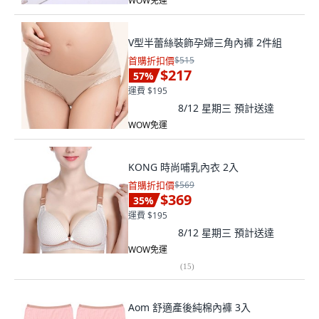
WOW免運
V型半蕾絲裝飾孕婦三角內褲 2件組
首購折扣價
$515
$217
57
%
運費 $195
8/12 星期三
預計送達
WOW免運
KONG 時尚哺乳內衣 2入
首購折扣價
$569
$369
35
%
運費 $195
8/12 星期三
預計送達
WOW免運
(
15
)
Aom 舒適產後純棉內褲 3入