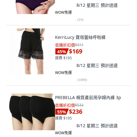
8/12 星期三
預計送達
WOW免運
(
24
)
KerriLucy 寶塔蕾絲呼啦褲
首購折扣價
$311
$169
45
%
運費 $195
8/12 星期三
預計送達
WOW免運
(
1099
)
PREBELLA 棉質產前用孕婦內褲 3p
首購折扣價
$533
$236
55
%
運費 $195
8/12 星期三
預計送達
WOW免運