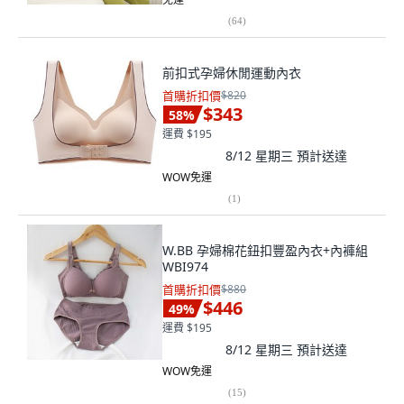
(
64
)
前扣式孕婦休閒運動內衣
首購折扣價
$820
$343
58
%
運費 $195
8/12 星期三
預計送達
WOW免運
(
1
)
W.BB 孕婦棉花鈕扣豐盈內衣+內褲組
WBI974
首購折扣價
$880
$446
49
%
運費 $195
8/12 星期三
預計送達
WOW免運
(
15
)