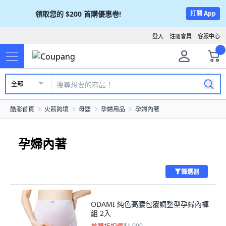
領取您的
$200
首購優惠卷!
打開 App
登入
註冊會員
客服中心
全部
酷澎首頁
火箭跨境
母嬰
孕婦用品
孕婦內著
孕婦內著
篩選器
ODAMI 純色高腰包覆調整型孕婦內褲
組 2入
$1,000