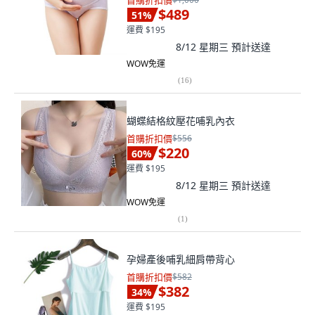
首購折扣價
$489
51
%
運費 $195
8/12 星期三
預計送達
WOW免運
(
16
)
蝴蝶結格紋壓花哺乳內衣
首購折扣價
$556
$220
60
%
運費 $195
8/12 星期三
預計送達
WOW免運
(
1
)
孕婦產後哺乳細肩帶背心
首購折扣價
$582
$382
34
%
運費 $195