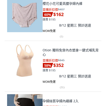
櫻花小花可愛高腰孕婦內褲
首購折扣價
$407
$162
60
%
運費 $195
8/12 星期三
預計送達
WOW免運
(
1
)
Otion 獨特免穿內衣塑身一鍵式哺乳背
心
首購折扣價
$845
$352
58
%
運費 $195
8/12 星期三
預計送達
WOW免運
(
31
)
孕婦絲質孕婦內襯褲 2入