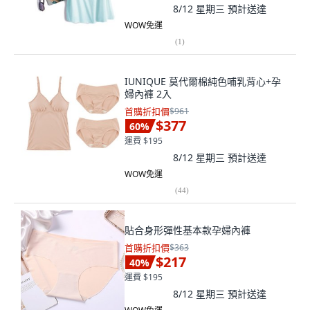
8/12 星期三
預計送達
WOW免運
(
1
)
IUNIQUE 莫代爾棉純色哺乳背心+孕
婦內褲 2入
首購折扣價
$961
$377
60
%
運費 $195
8/12 星期三
預計送達
WOW免運
(
44
)
貼合身形彈性基本款孕婦內褲
首購折扣價
$363
$217
40
%
運費 $195
8/12 星期三
預計送達