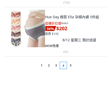
(
723
)
Hue Day 棉質 Ella 孕婦內褲 5件組
首購折扣價
$465
$202
56
%
運費 $195
8/12 星期三
預計送達
WOW免運
(
41
)
1
2
3
5
4