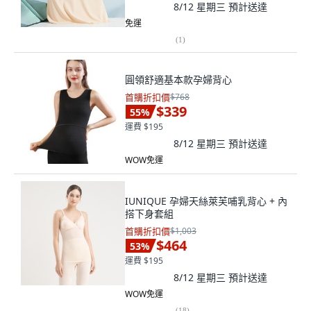
8/12 星期三
預計送達
免運
(
1
)
圓領舒適基本款孕婦背心
首購折扣價
$768
$339
55
%
運費 $195
8/12 星期三
預計送達
WOW免運
IUNIQUE 孕婦天絲萊芙哺乳背心 + 內
搭下身套組
首購折扣價
$1,003
$464
53
%
運費 $195
8/12 星期三
預計送達
WOW免運
(
18
)