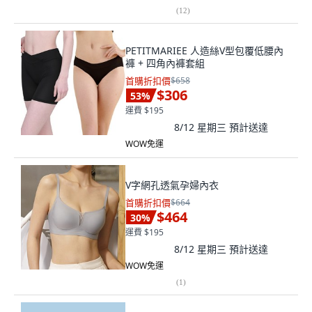
(
12
)
PETITMARIEE 人造絲V型包覆低腰內
褲 + 四角內褲套組
首購折扣價
$658
$306
53
%
運費 $195
8/12 星期三
預計送達
WOW免運
V字網孔透氣孕婦內衣
首購折扣價
$664
$464
30
%
運費 $195
8/12 星期三
預計送達
WOW免運
(
1
)