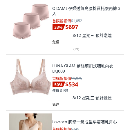
O'DAMI 孕婦透氣高腰棉質托腹內褲 3
入
首購折扣價
$1,052
$697
33
%
8/12 星期三
預計送達
免運
(
29
)
LUNA GLAM 蕾絲前扣式哺乳內衣
LKJ009
首購折扣價
$1,076
$534
50
%
運費 $195
8/12 星期三
預計送達
免運
Lovroco 胸墊一體成型孕婦哺乳背心
首購折扣價
$349