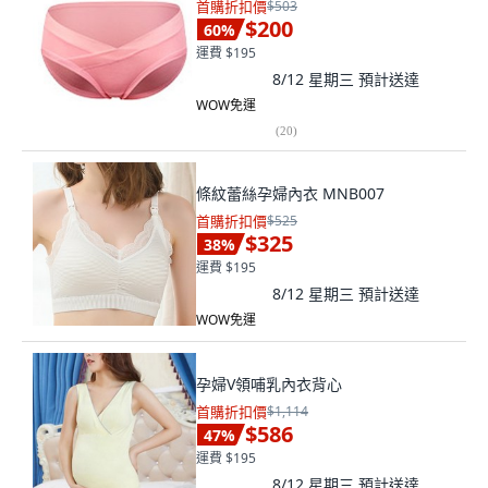
首購折扣價
$503
$200
60
%
運費 $195
8/12 星期三
預計送達
WOW免運
(
20
)
條紋蕾絲孕婦內衣 MNB007
首購折扣價
$525
$325
38
%
運費 $195
8/12 星期三
預計送達
WOW免運
孕婦V領哺乳內衣背心
首購折扣價
$1,114
$586
47
%
運費 $195
8/12 星期三
預計送達