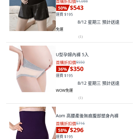
首購折扣價
$1,088
$543
50
%
運費 $195
8/12 星期三
預計送達
免運
(
1
)
U型孕婦內褲 5入
首購折扣價
$550
$350
36
%
運費 $195
8/12 星期三
預計送達
WOW免運
(
1
)
Aom 高腰產後無痕腹部塑身內褲
首購折扣價
$716
$296
58
%
運費 $195