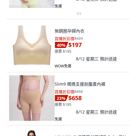
免運
(
1
)
無鋼圈孕婦內衣
首購折扣價
$329
$197
40
%
運費 $195
8/12 星期三
預計送達
WOW免運
Slim9 媽媽支援剖腹產內褲
首購折扣價
$858
$658
23
%
運費 $195
8/12 星期三
預計送達
免運