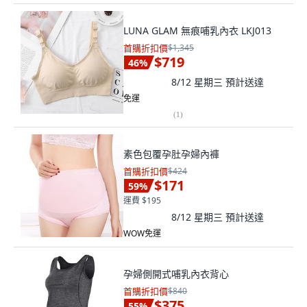
LUNA GLAM 無痕哺乳內衣 LKJ013
首購折扣價
$1,345
$719
46
%
8/12 星期三
預計送達
免運
(
1
)
素色包覆孕肚孕婦內褲
首購折扣價
$424
$171
59
%
運費 $195
8/12 星期三
預計送達
WOW免運
孕婦側開式哺乳內衣背心
首購折扣價
$840
$375
55
%