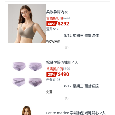
柔軟孕婦內衣
首購折扣價
$737
$292
60
%
運費 $195
8/12 星期三
預計送達
WOW免運
(
1
)
棉質孕婦內褲組 4入
首購折扣價
$690
$490
28
%
運費 $195
8/12 星期三
預計送達
免運
(
1
)
Petite mariee 孕婦胸墊哺乳背心 2入