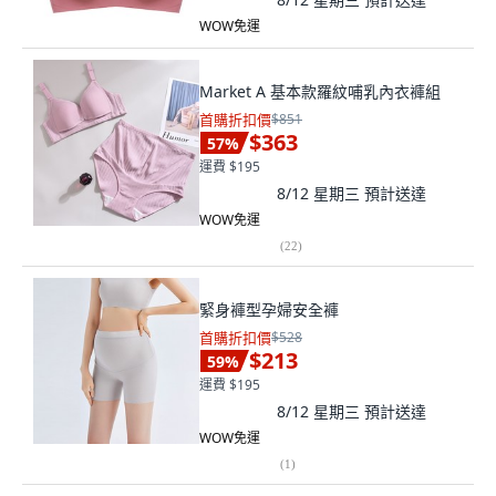
WOW免運
Market A 基本款羅紋哺乳內衣褲組
首購折扣價
$851
$363
57
%
運費 $195
8/12 星期三
預計送達
WOW免運
(
22
)
緊身褲型孕婦安全褲
首購折扣價
$528
$213
59
%
運費 $195
8/12 星期三
預計送達
WOW免運
(
1
)