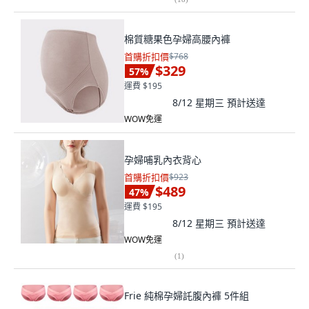
棉質糖果色孕婦高腰內褲
首購折扣價
$768
$329
57
%
運費 $195
8/12 星期三
預計送達
WOW免運
孕婦哺乳內衣背心
首購折扣價
$923
$489
47
%
運費 $195
8/12 星期三
預計送達
WOW免運
(
1
)
Frie 純棉孕婦託腹內褲 5件組