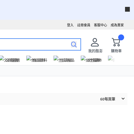
登入
註冊會員
客服中心
成為賣家
我的酷澎
購物車
文具圖書
食品飲料
生活用品
女性服飾
運動戶外
60
每頁筆