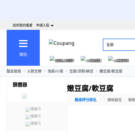
加到我的最愛
申請入駐
全部
類別
爸氣父親節
火箭速配
火箭跨境
酷澎首頁
火箭生鮮
泡菜/小菜
豆腐/凉粉/納豆
嫩豆腐/軟豆腐
篩選器
嫩豆腐/軟豆腐
酷澎評分排名
價格最低
價
僅顯示
僅顯示
僅顯示