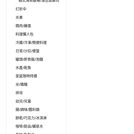
韓式海苔飯捲/油豆腐壽司
打折中
水果
精肉/雞蛋
料理懶人包
冷藏/冷凍/簡便料理
日常/沙拉/便當
罐頭/即食飯/泡麵
水產/乾魚
家庭限時特價
米/雜糧
烘培
幼兒/兒童
腸/調味/醬料類
餅乾/巧克力/冰淇淋
咖啡/飲品/礦泉水