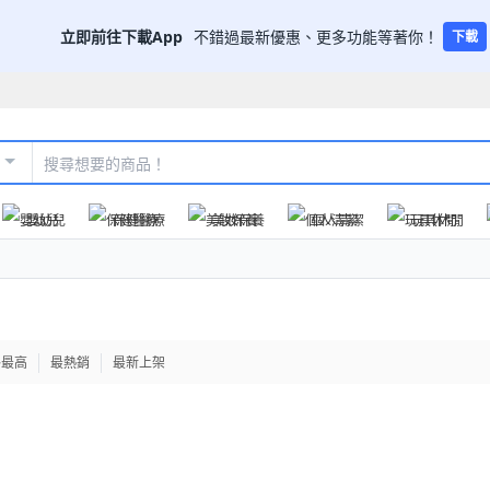
立即前往下載App
不錯過最新優惠、更多功能等著你！
下載
嬰幼兒
保健醫療
美妝保養
個人清潔
玩具休閒
格最高
最熱銷
最新上架