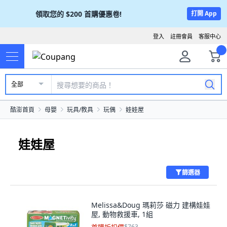
領取您的
$200
首購優惠卷!
打開 App
登入
註冊會員
客服中心
全部
酷澎首頁
母嬰
玩具/教具
玩偶
娃娃屋
娃娃屋
篩選器
Melissa&Doug 瑪莉莎 磁力 建構娃娃
屋, 動物救援車, 1組
$763