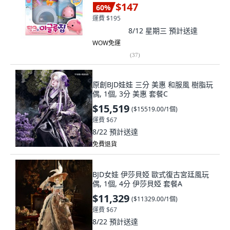
$147
60
%
運費 $195
8/12 星期三
預計送達
WOW免運
(
37
)
原創BJD娃娃 三分 美惠 和服風 樹脂玩
偶, 1個, 3分 美惠 套餐C
$15,519
(
$15519.00/1個
)
運費 $67
8/22
預計送達
免費退貨
BJD女娃 伊莎貝婭 歐式復古宮廷風玩
偶, 1個, 4分 伊莎貝婭 套餐A
$11,329
(
$11329.00/1個
)
運費 $67
8/22
預計送達