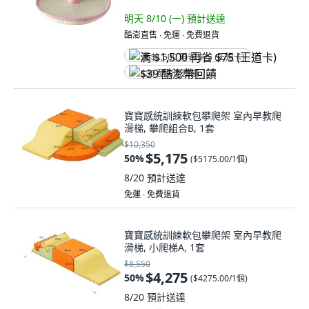
明天 8/10 (一)
預計送達
酷澎直售 ∙ 免運 ∙ 免費退貨
满 $1,500 再省 $75 (王道卡)
$39 酷澎幣回饋
寶寶感統訓練軟包攀爬架 室內早教爬
滑梯, 攀爬組合B, 1套
$10,350
$5,175
50
%
(
$5175.00/1個
)
8/20
預計送達
免運 ∙ 免費退貨
寶寶感統訓練軟包攀爬架 室內早教爬
滑梯, 小爬梯A, 1套
$8,550
$4,275
50
%
(
$4275.00/1個
)
8/20
預計送達