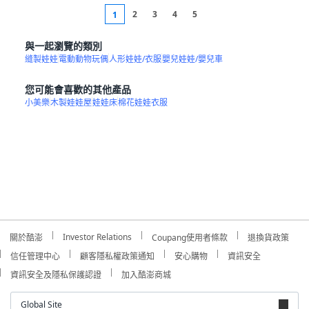
2
3
4
5
1
與一起瀏覽的類別
縫製娃娃
電動動物玩偶
人形娃娃/衣服
嬰兒娃娃/嬰兒車
您可能會喜歡的其他產品
小美樂
木製娃娃屋
娃娃床
棉花娃娃衣服
Investor Relations
關於酷澎
Coupang使用者條款
退換貨政策
信任管理中心
顧客隱私權政策通知
安心購物
資訊安全
資訊安全及隱私保護認證
加入酷澎商城
Global Site