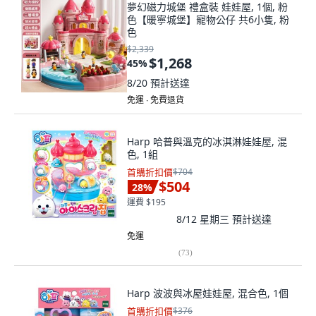
夢幻磁力城堡 禮盒裝 娃娃屋, 1個, 粉
色【暖寧城堡】寵物公仔 共6小隻, 粉
色
$2,339
$1,268
45
%
8/20
預計送達
免運 ∙ 免費退貨
Harp 哈普與溫克的冰淇淋娃娃屋, 混
色, 1組
首購折扣價
$704
$504
28
%
運費 $195
8/12 星期三
預計送達
免運
(
73
)
Harp 波波與冰屋娃娃屋, 混合色, 1個
首購折扣價
$376