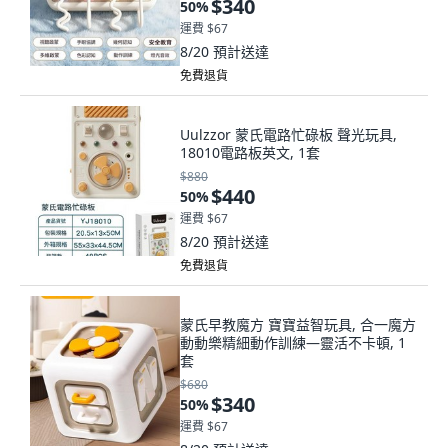
$340
50
%
運費 $67
8/20
預計送達
免費退貨
Uulzzor 蒙氏電路忙碌板 聲光玩具,
18010電路板英文, 1套
$880
$440
50
%
運費 $67
8/20
預計送達
免費退貨
蒙氏早教魔方 寶寶益智玩具, 合一魔方
動動樂精細動作訓練—靈活不卡頓, 1
套
$680
$340
50
%
運費 $67