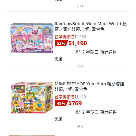
(
11
)
RainbowBubbleGem Mimi World 秘
密之家娃娃屋, 1個, 混合色
首購折扣價
$2,585
$1,190
53
%
8/12 星期三
預計送達
免運
(
22
)
MIMI PETSHOP Yum Yum 罐頭塔娃
娃屋, 1個, 混合色
首購折扣價
$1,410
$769
45
%
8/12 星期三
預計送達
免運
(
94
)