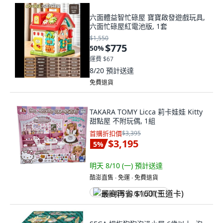
六面體益智忙碌屋 寶寶啟發遊戲玩具,
六面忙碌屋紅電池版, 1套
$1,550
$775
50
%
運費 $67
8/20
預計送達
免費退貨
TAKARA TOMY Licca 莉卡娃娃 Kitty
甜點屋 不附玩偶, 1組
首購折扣價
$3,395
$3,195
5
%
明天 8/10 (一)
預計送達
酷澎直售 ∙ 免運 ∙ 免費退貨
最高再省 $160 (王道卡)