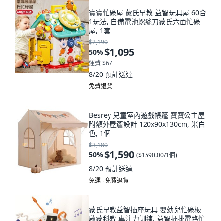
寶寶忙碌屋 蒙氏早教 益智玩具屋 60合
1玩法, 自備電池螺絲刀蒙氏六面忙碌
屋, 1套
$2,190
$1,095
50
%
運費 $67
8/20
預計送達
免費退貨
Besrey 兒童室內遊戲帳篷 寶寶公主屋
附額外屋簷設計 120x90x130cm, 米白
色, 1個
$3,180
$1,590
50
%
(
$1590.00/1個
)
8/20
預計送達
免運 ∙ 免費退貨
蒙氏早教益智插座玩具 嬰幼兒忙碌板
啟蒙科教 專注力訓練, 益智插排電路忙