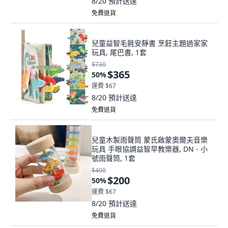
8/20
預計送達
免費退貨
兒童益智毛氈安靜書 烹飪主題過家家
玩具, 尾巴書, 1套
$730
$365
50
%
運費 $67
8/20
預計送達
免費退貨
兒童木製雨聲筒 蒙氏啟蒙奧爾夫音樂
玩具 手眼協調益智早教樂器, DN - 小
號雨聲筒, 1套
$400
$200
50
%
運費 $67
8/20
預計送達
免費退貨