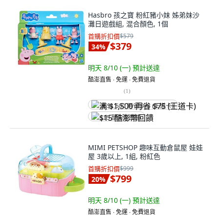
Hasbro 孩之寶 粉紅豬小妹 姊弟妹沙
灘日遊戲組, 混合顏色, 1個
首購折扣價
$579
$379
34
%
明天 8/10 (一)
預計送達
酷澎直售 ∙ 免運 ∙ 免費退貨
(
1
)
满 $1,500 再省 $75 (王道卡)
$15 酷澎幣回饋
MIMI PETSHOP 趣味互動倉鼠屋 娃娃
屋 3歲以上, 1組, 粉紅色
首購折扣價
$999
$799
20
%
明天 8/10 (一)
預計送達
酷澎直售 ∙ 免運 ∙ 免費退貨