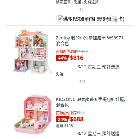
酷澎直售 ∙ 免運 ∙ 免費退貨
(
1
)
满 $1,500 再省 $75 (王道卡)
Zentoy 我的小別墅娃娃屋 WS8971,
混合色
首購折扣價
$1,465
$816
44
%
8/12 星期三
預計送達
免運
(
144
)
KIDZONE Bettybeka 手提包娃娃屋,
混合色
首購折扣價
$909
$688
24
%
運費 $195
8/12 星期三
預計送達