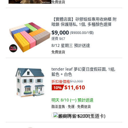
免費退貨
【實體店面】矽膠娃娃專用收納櫃 附
暗鎖 保護隱私, 1個, 多種顏色選擇
$9,000
(
$9000.00/1個
)
運費 $67
8/12 星期三
預計送達
免費退貨
tender leaf 夢幻夏日度假莊園, 1組,
藍色 + 白色
折扣後價格
$12,900
$11,610
10
%
明天 8/10 (一)
預計送達
酷澎直售 ∙ 免運 ∙ 免費退貨
最高再省 $200 (王道卡)