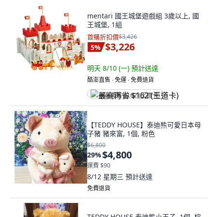
mentari 國王城堡遊戲組 3歲以上, 國
王城堡, 1組
首購折扣價
$3,426
$3,226
5
%
明天 8/10 (一)
預計送達
酷澎直售 ∙ 免運 ∙ 免費退貨
最高再省 $162 (王道卡)
【TEDDY HOUSE】泰迪熊可愛日本母
子豬 豬來富, 1個, 粉色
$6,800
$4,800
29
%
運費 $90
8/12 星期三
預計送達
免費退貨
TEDDY HOUSE 泰迪熊小王子, 1個, 棕