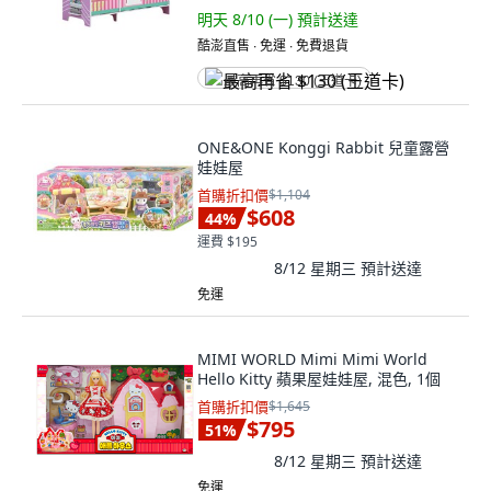
明天 8/10 (一)
預計送達
酷澎直售 ∙ 免運 ∙ 免費退貨
最高再省 $130 (王道卡)
ONE&ONE Konggi Rabbit 兒童露營
娃娃屋
首購折扣價
$1,104
$608
44
%
運費 $195
8/12 星期三
預計送達
免運
MIMI WORLD Mimi Mimi World
Hello Kitty 蘋果屋娃娃屋, 混色, 1個
首購折扣價
$1,645
$795
51
%
8/12 星期三
預計送達
免運