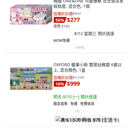
韓國 ONE&ONE 可愛爆擊 豆豆兔浴室
娃娃屋, 混合色, 1個
首購折扣價
$637
$277
56
%
運費 $195
8/12 星期三
預計送達
WOW免運
(
1076
)
OXFORD 蠟筆小新 雙葉幼稚園 6歲以
上, 混合顏色, 1盒
首購折扣價
$1,199
$999
16
%
明天 8/10 (一)
預計送達
酷澎直售 ∙ 免運 ∙ 免費退貨
(
3
)
满 $1,500 再省 $75 (王道卡)