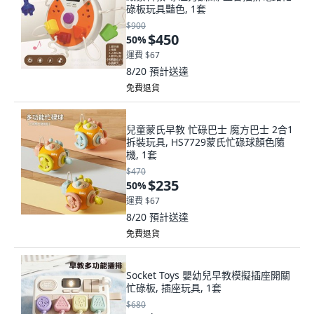
碌板玩具豔色, 1套
$900
$450
50
%
運費 $67
8/20
預計送達
免費退貨
兒童蒙氏早教 忙碌巴士 魔方巴士 2合1
拆裝玩具, HS7729蒙氏忙碌球顏色隨
機, 1套
$470
$235
50
%
運費 $67
8/20
預計送達
免費退貨
Socket Toys 嬰幼兒早教模擬插座開關
忙碌板, 插座玩具, 1套
$680