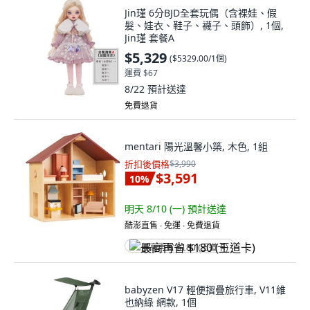
Jin瑾 6分BJD全套玩偶（含裸娃、假
髮、娃衣、鞋子、襪子、頭飾）, 1個,
Jin瑾 套餐A
$5,329
(
$5329.00/1個
)
運費 $67
8/22
預計送達
免費退貨
mentari 陽光溫馨小築, 木色, 1組
折扣後價格
$3,990
$3,591
10
%
明天 8/10 (一)
預計送達
酷澎直售 ∙ 免運 ∙ 免費退貨
最高再省 $180 (王道卡)
babyzen V17 輕便摺疊旅行車, V11維
也納綠 網款, 1個