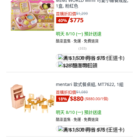
MIMI WORLD Mimi 可愛小雞養成屋,
1盒, 粉紅色
首購折扣價
$1,299
$775
40
%
明天 8/10 (一)
預計送達
酷澎直售 ∙ 免運 ∙ 免費退貨
(
103
)
满 $1,500 再省 $75 (王道卡)
$28 酷澎幣回饋
mentari 歐式餐桌組, MT7622, 1組
首購折扣價
$1,080
$880
18
%
(
$880.00/1個
)
明天 8/10 (一)
預計送達
酷澎直售 ∙ 免運 ∙ 免費退貨
满 $1,500 再省 $75 (王道卡)