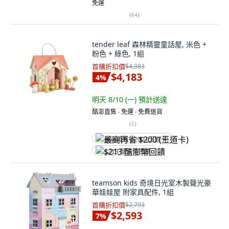
免運
(
64
)
tender leaf 森林精靈童話屋, 米色 +
粉色 + 綠色, 1組
首購折扣價
$4,383
$4,183
4
%
明天 8/10 (一)
預計送達
酷澎直售 ∙ 免運 ∙ 免費退貨
(
1
)
最高再省 $200 (王道卡)
$213 酷澎幣回饋
teamson kids 奇境日光室木製聲光豪
華娃娃屋 附家具配件, 1組
首購折扣價
$2,793
$2,593
7
%