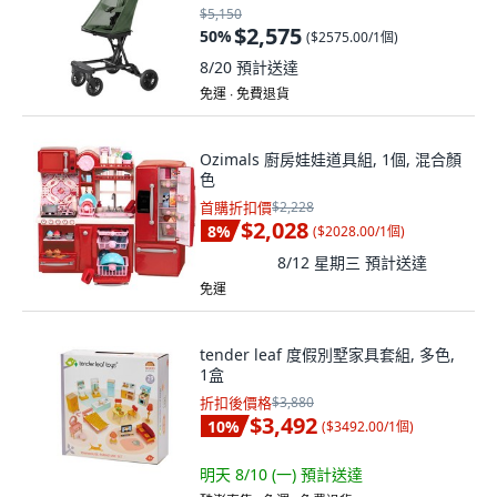
$5,150
$2,575
50
%
(
$2575.00/1個
)
8/20
預計送達
免運 ∙ 免費退貨
Ozimals 廚房娃娃道具組, 1個, 混合顏
色
首購折扣價
$2,228
$2,028
8
%
(
$2028.00/1個
)
8/12 星期三
預計送達
免運
tender leaf 度假別墅家具套組, 多色,
1盒
折扣後價格
$3,880
$3,492
10
%
(
$3492.00/1個
)
明天 8/10 (一)
預計送達