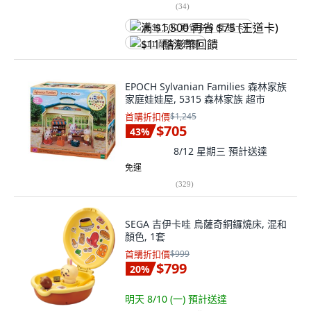
(
34
)
满 $1,500 再省 $75 (王道卡)
$11 酷澎幣回饋
EPOCH Sylvanian Families 森林家族
家庭娃娃屋, 5315 森林家族 超市
首購折扣價
$1,245
$705
43
%
8/12 星期三
預計送達
免運
(
329
)
SEGA 吉伊卡哇 烏薩奇銅鑼燒床, 混和
顏色, 1套
首購折扣價
$999
$799
20
%
明天 8/10 (一)
預計送達