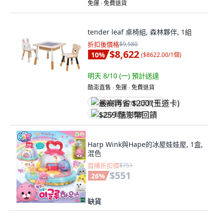
免運 ∙ 免費退貨
tender leaf 桌椅組, 森林夥伴, 1組
折扣後價格
$9,580
$8,622
10
%
(
$8622.00/1個
)
明天 8/10 (一)
預計送達
酷澎直售 ∙ 免運 ∙ 免費退貨
最高再省 $200 (王道卡)
$259 酷澎幣回饋
Harp Wink與Hape的冰屋娃娃屋, 1盒,
混色
首購折扣價
$751
$551
26
%
缺貨