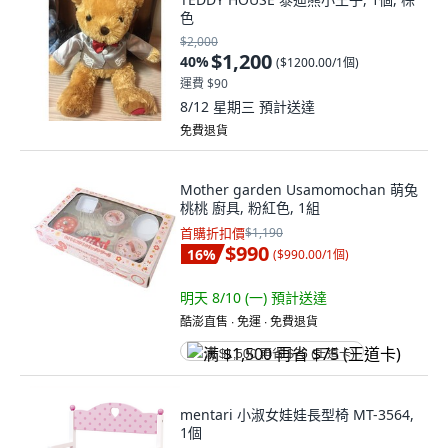
色
$2,000
$1,200
40
%
(
$1200.00/1個
)
運費 $90
8/12 星期三
預計送達
免費退貨
Mother garden Usamomochan 萌兔
桃桃 廚具, 粉紅色, 1組
首購折扣價
$1,190
$990
16
%
(
$990.00/1個
)
明天 8/10 (一)
預計送達
酷澎直售 ∙ 免運 ∙ 免費退貨
满 $1,500 再省 $75 (王道卡)
mentari 小淑女娃娃長型椅 MT-3564,
1個