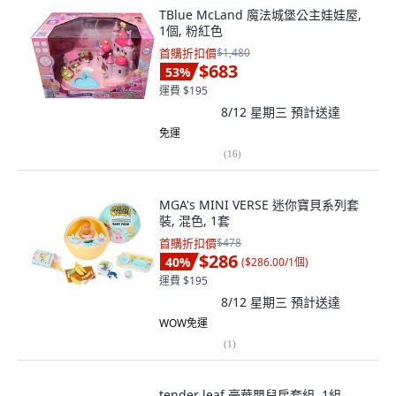
TBlue McLand 魔法城堡公主娃娃屋,
1個, 粉紅色
首購折扣價
$1,480
$683
53
%
運費 $195
8/12 星期三
預計送達
免運
(
16
)
MGA's MINI VERSE 迷你寶貝系列套
裝, 混色, 1套
首購折扣價
$478
$286
40
%
(
$286.00/1個
)
運費 $195
8/12 星期三
預計送達
WOW免運
(
1
)
tender leaf 豪華嬰兒房套組, 1組,