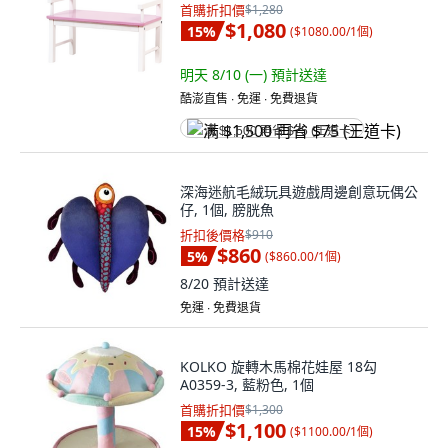
首購折扣價
$1,280
$1,080
15
%
(
$1080.00/1個
)
明天 8/10 (一)
預計送達
酷澎直售 ∙ 免運 ∙ 免費退貨
满 $1,500 再省 $75 (王道卡)
深海迷航毛絨玩具遊戲周邊創意玩偶公
仔, 1個, 膀胱魚
折扣後價格
$910
$860
5
%
(
$860.00/1個
)
8/20
預計送達
免運 ∙ 免費退貨
KOLKO 旋轉木馬棉花娃屋 18勾
A0359-3, 藍粉色, 1個
首購折扣價
$1,300
$1,100
15
%
(
$1100.00/1個
)