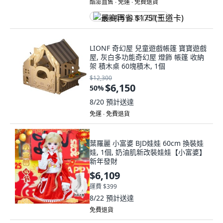
酷澎直售 ∙ 免運 ∙ 免費退貨
最高再省 $175 (王道卡)
LIONF 奇幻屋 兒童遊戲帳篷 寶寶遊戲
屋, 灰白多功能奇幻屋 燈飾 帳篷 收納
架 積木桌 60塊積木, 1個
$12,300
$6,150
50
%
8/20
預計送達
免運 ∙ 免費退貨
葉羅麗 小富婆 BJD娃娃 60cm 換裝娃
娃, 1個, 奶油肌新改裝娃娃【小富婆】
新年發財
$6,109
運費 $399
8/22
預計送達
免費退貨