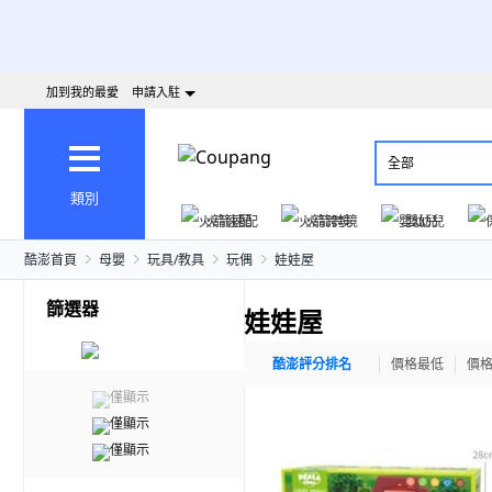
加到我的最愛
申請入駐
全部
類別
火箭速配
火箭跨境
嬰幼兒
酷澎首頁
母嬰
玩具/教具
玩偶
娃娃屋
篩選器
娃娃屋
酷澎評分排名
價格最低
價
僅顯示
僅顯示
僅顯示