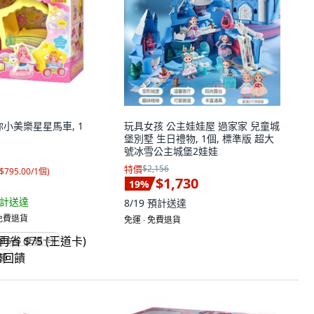
迷你小美樂星星馬車, 1
玩具女孩 公主娃娃屋 過家家 兒童城
堡別墅 生日禮物, 1個, 標準版 超大
號冰雪公主城堡2娃娃
特價
$2,156
$795.00/1個
)
$1,730
19
%
計送達
8/19
預計送達
 免費退貨
免運 ∙ 免費退貨
省 $75 (王道卡)
回饋