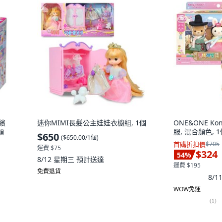
 繽
迷你MIMI長髮公主娃娃衣櫥組, 1個
ONE&ONE Kon
顏
服, 混合顏色, 
$650
(
$650.00/1個
)
首購折扣價
$705
運費 $75
$324
54
%
8/12 星期三
預計送達
運費 $195
免費退貨
8/
WOW免運
(
1
)