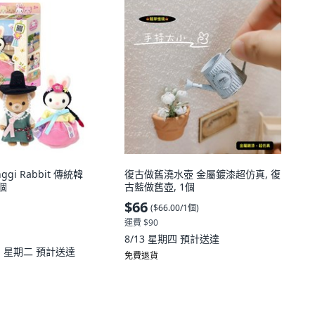
ggi Rabbit 傳統韓
復古做舊澆水壺 金屬鍍漆超仿真, 復
1個
古藍做舊壺, 1個
$66
(
$66.00/1個
)
運費 $90
8/13 星期四
預計送達
11 星期二
預計送達
免費退貨