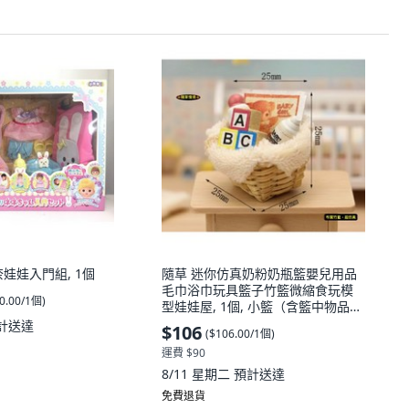
娃娃入門組, 1個
隨草 迷你仿真奶粉奶瓶籃嬰兒用品
毛巾浴巾玩具籃子竹籃微縮食玩模
0.00/1個
)
型娃娃屋, 1個, 小籃（含籃中物品，
物件不可分離）
計送達
$106
(
$106.00/1個
)
運費 $90
8/11 星期二
預計送達
免費退貨