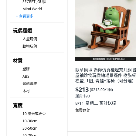
SECRET JOUJU
Mimi World
+ 查看更多
芭比
見習神仙精靈
寶可夢
迪士尼
迪士尼公主系列
Hello Kitty
Catch! Teenieping
蠟筆小新
玩偶種類
人型玩偶
動物玩偶
材質
塑膠
隨草憶境 迷你仿真檯燈茶几組 
屋袖珍食玩微縮場景擺件 樹脂
ABS
模型, 1個, 青蛙+搖椅（可分離）
聚酯纖維
$213
(
$213.00/1個
)
木材
運費 $90
8/11 星期二
預計送達
寬度
免費退貨
10 厘米或更少
10-30cm
30-50cm
50-70cm