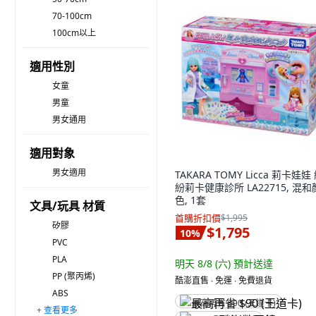
70-100cm
100cm以上
適用性別
女童
男童
男女通用
適用對象
男女適用
TAKARA TOMY Licca 莉卡娃娃
紛莉卡健康診所 LA22715, 混和
色, 1套
文具/玩具 材質
首購折扣價
$1,995
矽膠
$1,795
10
%
PVC
PLA
明天 8/8 (六)
預計送達
PP (聚丙烯)
酷澎直售 ∙ 免運 ∙ 免費退貨
ABS
最高再省 $90 (王道卡)
+ 查看更多
PC (聚碳酸酯)
聚酯纖維 (滌綸)
棉
木頭