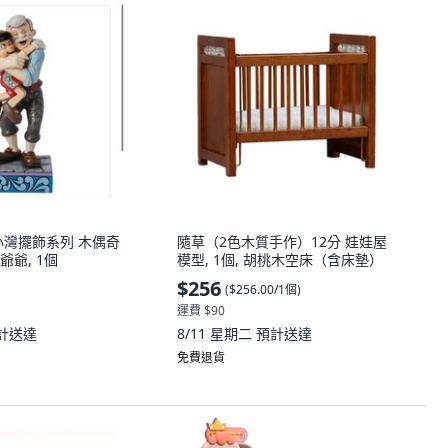
小灣擺飾系列 木偶奇
隨草（2色木質手作）12分 娃娃屋
爺, 1個
模型, 1個, 胡桃木空床（含床墊）
$256
(
$256.00/1個
)
運費 $90
計送達
8/11 星期二
預計送達
免費退貨