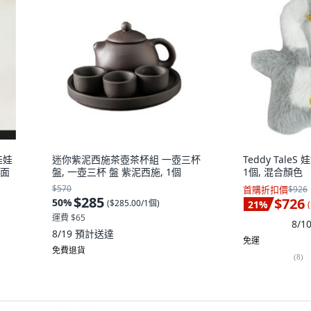
娃娃
迷你紫泥西施茶壺茶杯組 一壺三杯
Teddy Tale
桌面
盤, 一壺三杯 盤 紫泥西施, 1個
1個, 混合顏色
$570
首購折扣價
$926
$285
$726
50
%
(
$285.00/1個
)
21
%
(
運費 $65
8/
8/19
預計送達
免運
免費退貨
(
8
)