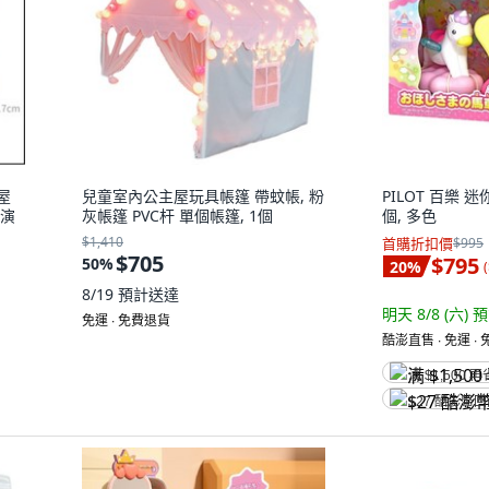
屋
兒童室內公主屋玩具帳篷 帶蚊帳, 粉
PILOT 百樂 
扮演
灰帳篷 PVC杆 單個帳篷, 1個
個, 多色
$1,410
首購折扣價
$995
$705
$795
50
%
20
%
(
8/19
預計送達
明天 8/8 (六)
預
免運 ∙ 免費退貨
酷澎直售 ∙ 免運 ∙
满 $1,500 再
$27 酷澎幣