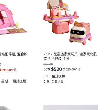
露營娃娃配件組, 混合顏
YZMY 兒童過家家玩具, 過家家化妝
款 圍卡包裝, 1個
$1,040
5
$520
50
%
(
$520.00/1個
)
$398.00/1個
)
8/19
預計送達
11 星期二
預計送達
免運 ∙ 免費退貨