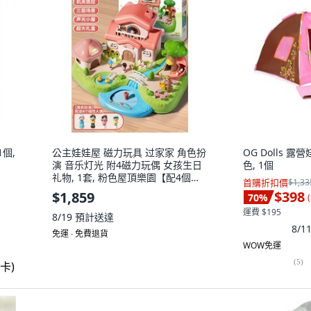
1個,
公主娃娃屋 磁力玩具 过家家 角色扮
OG Dolls 
演 音乐灯光 附4磁力玩偶 女孩生日
色, 1個
礼物, 1套, 粉色屋頂樂園【配4個磁
首購折扣價
$1,33
性人偶】禮盒
$398
$1,859
70
%
(
運費 $195
8/19
預計送達
8/
免運 ∙ 免費退貨
WOW免運
(
5
)