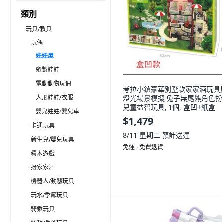
類別
玩具/教具
玩偶
娃娃屋
縫製娃娃
電動動物玩偶
考拉小鎮豪華別墅款家家酒玩具
人形娃娃/衣服
燈光場景模擬 兔子無尾熊角色
兒童益智玩具, 1個, 盒凹+紙盒
嬰兒娃娃/嬰兒車
$1,479
卡通玩具
8/11 星期二
預計送達
新生兒/嬰兒玩具
免運 ∙ 免費退貨
積木遊戲
扮家家酒
機器人/動態玩具
玩水/季節玩具
騎乘玩具