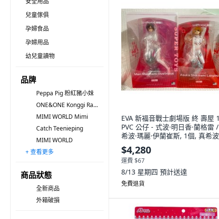
安全用品
兒童傢俱
孕婦食品
孕婦用品
幼兒童讀物
品牌
Peppa Pig 粉紅豬小妹
ONE&ONE Konggi Rabbit
MIMI WORLD Mimi
EVA 新福音戰士劇場版 終 壽屋 1
PVC 公仔 - 式波·明日香·蘭格雷 /
Catch Teenieping
希波·瑪麗·伊蘭崔斯, 1個, 真希波
MIMI WORLD
$4,280
+ 查看更多
無品牌
Mell Chan 小美樂
Harp
Hasbro 孩之寶
TAKARA TOMY Licca 莉卡娃娃
tender leaf
mentari
韓國 ONE&ONE
MIMI PETSHOP
Hello Kitty 凱蒂貓
AURORA World
MochaDoll
teamson kids
MARUKA
Chiikawa 吉伊卡哇
運費 $67
8/13 星期四
預計送達
商品狀態
免費退貨
全新商品
外箱破損