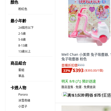
顏色
粉紅色
最小年齡
24個月以下
2-5歲
5-8歲
8-13歲
13歲以上
Mell Chan 小美樂 兔子吸塵器, 
兔子吸塵器 粉色
商品組合
首購折扣價
$593
$393
套組
33
%
(
$393.00/1個
)
單品
明天 8/8 (六)
預計送達
卡通人物
酷澎直售 ∙ 免運 ∙ 免費退貨
Pororo
满 $1,500 再省 $75 (王道卡)
冰雪奇緣
小荳子