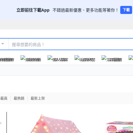
立即前往下載App
不錯過最新優惠、更多功能等著你！
下載
保健醫療
美妝保養
個人清潔
玩具休閒
文具圖書
格最高
最熱銷
最新上架