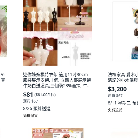
/6
迷你娃娃模特衣架 適用11吋30cm
法櫃家具 愛木
 真
服裝展示支架, 1個, 立體人臺展示架
遇記的小木偶與爺
牛奶白送道具,三個裝23%選擇, 牛奶
$3,200
白
$81
(
$81.00/1個
)
運費 $67
運費 $67
8/11 星期二
預
8/26
預計送達
免費退貨
免費退貨