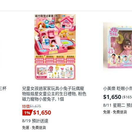
三杯
兒童女孩過家家玩具小兔子玩偶寵
小美樂 眨眼小奈
物娃娃屋女童公主的生日禮物, 粉色
$1,650
(
$165
磁力寵物小屋兔子, 1個
8/11 星期二
預
特價
$1,675
$1,650
免運 ∙ 免費退貨
1
%
8/19
預計送達
免運 ∙ 免費退貨