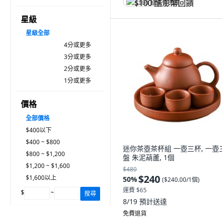
$100 酷澎幣回饋
星級
星級
全部
4分或更多
3分或更多
2分或更多
1分或更多
價格
全部價格
$400以下
$400 ~ $800
迷你茶壺茶杯組 一壺三杯, 一壺
$800 ~ $1,200
盤 朱泥葫蘆, 1個
$1,200 ~ $1,600
$480
$240
$1,600以上
50
%
(
$240.00/1個
)
運費 $65
$
~
搜尋
8/19
預計送達
免費退貨