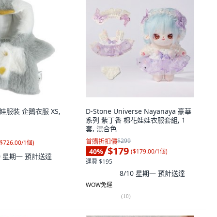
S 娃娃服裝 企鵝衣服 XS,
D-Stone Universe Nayanaya 豪華
系列 紫丁香 棉花娃娃衣服套組, 1
套, 混合色
首購折扣價
$299
$726.00/1個
)
$179
40
%
(
$179.00/1個
)
10 星期一
預計送達
運費 $195
8/10 星期一
預計送達
WOW免運
(
10
)