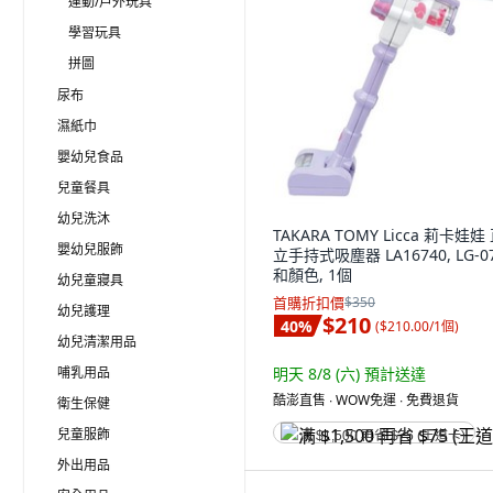
運動/戶外玩具
學習玩具
拼圖
尿布
濕紙巾
嬰幼兒食品
兒童餐具
幼兒洗沐
TAKARA TOMY Licca 莉卡娃娃
嬰幼兒服飾
立手持式吸塵器 LA16740, LG-0
和顏色, 1個
幼兒童寢具
首購折扣價
$350
幼兒護理
$210
40
%
(
$210.00/1個
)
幼兒清潔用品
哺乳用品
明天 8/8 (六)
預計送達
酷澎直售 ∙ WOW免運 ∙ 免費退貨
衛生保健
兒童服飾
满 $1,500 再省 $75 (王道卡)
外出用品