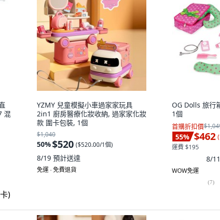
 直
YZMY 兒童模擬小車過家家玩具
OG Dolls 旅
7 混
2in1 廚房醫療化妝收納, 過家家化妝
1個
款 圍卡包裝, 1個
首購折扣價
$1,04
$462
$1,040
55
%
(
$520
50
%
(
$520.00/1個
)
運費 $195
8/19
預計送達
8/
免運 ∙ 免費退貨
WOW免運
(
7
)