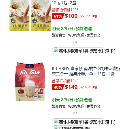
12g, 7包, 2盒
折扣後價格
$258
$100
61
%
(
$5.95/10g
)
明天 8/9 (日)
預計送達
酷澎直售 ∙ WOW免運 ∙ 免費退貨
(
3
)
满 $1,500 再省 $75 (王道卡)
RICHBOY 富家仔 南洋拉茶風味香滑奶
茶三合一 經典原味, 40g, 15包, 1袋
首購折扣價
$249
$149
40
%
(
$2.48/10g
)
明天 8/9 (日)
預計送達
酷澎直售 ∙ WOW免運 ∙ 免費退貨
(
11
)
满 $1,500 再省 $75 (王道卡)