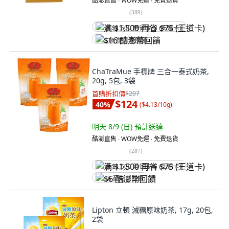
酷澎直售 ∙ WOW免運 ∙ 免費退貨
(
389
)
满 $1,500 再省 $75 (王道卡)
$16 酷澎幣回饋
ChaTraMue 手標牌 三合一泰式奶茶,
20g, 5包, 3袋
首購折扣價
$207
$124
40
%
(
$4.13/10g
)
明天 8/9 (日)
預計送達
酷澎直售 ∙ WOW免運 ∙ 免費退貨
(
287
)
满 $1,500 再省 $75 (王道卡)
$6 酷澎幣回饋
Lipton 立頓 減糖原味奶茶, 17g, 20包,
2袋