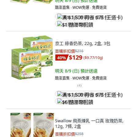
明天 8/9 (日)
預計送達
酷澎直售 ∙ WOW免運 ∙ 免費退貨
满 $1,500 再省 $75 (王道卡)
$1 酷澎幣回饋
京工 綠香奶茶, 22g, 2盒, 3包
首購折扣價
$216
$129
40
%
(
$9.77/10g
)
明天 8/9 (日)
預計送達
酷澎直售 ∙ WOW免運 ∙ 免費退貨
(
4
)
满 $1,500 再省 $75 (王道卡)
$6 酷澎幣回饋
Swallow 飛燕煉乳 一口真 玫瑰奶茶,
12g, 7條, 2盒
首購折扣價
$258