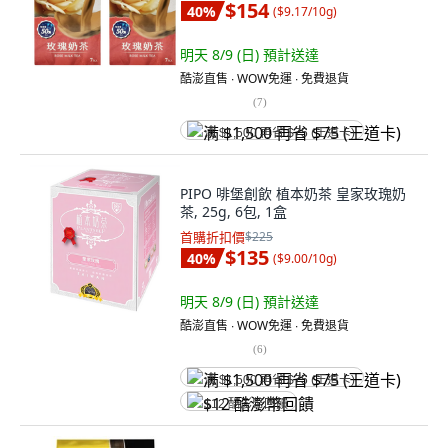
$154
40
%
(
$9.17/10g
)
明天 8/9 (日)
預計送達
酷澎直售 ∙ WOW免運 ∙ 免費退貨
(
7
)
满 $1,500 再省 $75 (王道卡)
PIPO 啡堡創飲 植本奶茶 皇家玫瑰奶
茶, 25g, 6包, 1盒
首購折扣價
$225
$135
40
%
(
$9.00/10g
)
明天 8/9 (日)
預計送達
酷澎直售 ∙ WOW免運 ∙ 免費退貨
(
6
)
满 $1,500 再省 $75 (王道卡)
$12 酷澎幣回饋