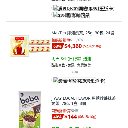
满 $1,500 再省 $75 (王道卡)
$25 酷澎幣回饋
MaxTea 即溶奶茶, 25g, 30包, 24袋
首購折扣價
$11,976
$4,360
63
%
(
$2.42/10g
)
明天 8/9 (日)
預計送達
酷澎直售 ∙ 免運 ∙ 免費退貨
(
58
)
最高再省 $200 (王道卡)
J WAY LOCAL FLAVOR 黑糖珍珠抺茶
奶茶, 78g, 1盒, 3個
首購折扣價
$240
$144
40
%
(
$6.15/10g
)