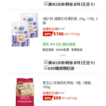
满 $1,500 再省 $75 (王道卡)
3點1刻 減糖日月潭奶荼, 20g, 15包, 2
袋
首購折扣價
$278
$166
40
%
(
$2.77/10g
)
明天 8/9 (日)
預計送達
酷澎直售 ∙ WOW免運 ∙ 免費退貨
(
106
)
满 $1,500 再省 $75 (王道卡)
$16 酷澎幣回饋
馬玉山 珍珠奶紅茶粉, 1個, 1個裝,
700g
首購折扣價
$165
$99
40
%
(
$1.42/10g
)