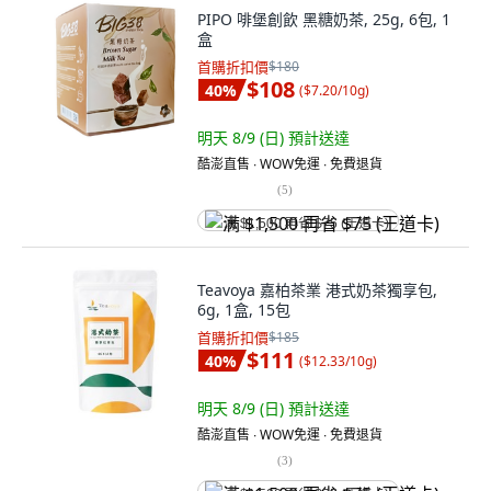
PIPO 啡堡創飲 黑糖奶茶, 25g, 6包, 1
盒
首購折扣價
$180
$108
40
%
(
$7.20/10g
)
明天 8/9 (日)
預計送達
酷澎直售 ∙ WOW免運 ∙ 免費退貨
(
5
)
满 $1,500 再省 $75 (王道卡)
Teavoya 嘉柏茶業 港式奶茶獨享包,
6g, 1盒, 15包
首購折扣價
$185
$111
40
%
(
$12.33/10g
)
明天 8/9 (日)
預計送達
酷澎直售 ∙ WOW免運 ∙ 免費退貨
(
3
)