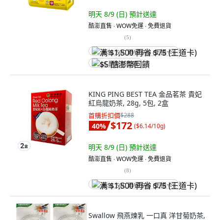
明天 8/9 (日)
預計送達
酷澎直售 ∙ WOW免運 ∙ 免費退貨
(
5
)
满 $1,500 再省 $75 (王道卡)
$5 酷澎幣回饋
KING PING BEST TEA 金品茗茶 貴妃
紅烏龍奶茶, 28g, 5包, 2盒
首購折扣價
$288
$172
40
%
(
$6.14/10g
)
明天 8/9 (日)
預計送達
酷澎直售 ∙ WOW免運 ∙ 免費退貨
(
8
)
满 $1,500 再省 $75 (王道卡)
Swallow 飛燕煉乳 一口真 洋甘菊奶茶,