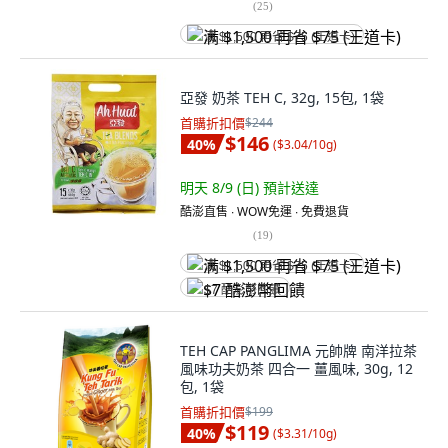
(
25
)
满 $1,500 再省 $75 (王道卡)
亞發 奶茶 TEH C, 32g, 15包, 1袋
首購折扣價
$244
$146
40
%
(
$3.04/10g
)
明天 8/9 (日)
預計送達
酷澎直售 ∙ WOW免運 ∙ 免費退貨
(
19
)
满 $1,500 再省 $75 (王道卡)
$7 酷澎幣回饋
TEH CAP PANGLIMA 元帥牌 南洋拉茶
風味功夫奶茶 四合一 薑風味, 30g, 12
包, 1袋
首購折扣價
$199
$119
40
%
(
$3.31/10g
)