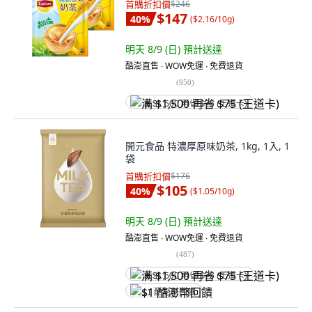
首購折扣價
$246
$147
40
%
(
$2.16/10g
)
明天 8/9 (日)
預計送達
酷澎直售 ∙ WOW免運 ∙ 免費退貨
(
950
)
满 $1,500 再省 $75 (王道卡)
開元食品 特濃厚原味奶茶, 1kg, 1入, 1
袋
首購折扣價
$176
$105
40
%
(
$1.05/10g
)
明天 8/9 (日)
預計送達
酷澎直售 ∙ WOW免運 ∙ 免費退貨
(
487
)
满 $1,500 再省 $75 (王道卡)
$1 酷澎幣回饋