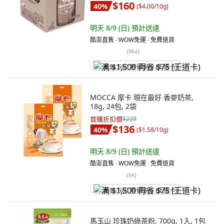
$160
40
%
(
$4.00/10g
)
明天 8/9 (日)
預計送達
酷澎直售 ∙ WOW免運 ∙ 免費退貨
(
964
)
满 $1,500 再省 $75 (王道卡)
MOCCA 摩卡 現在最好 香麥奶茶,
18g, 24包, 2袋
首購折扣價
$228
$136
40
%
(
$1.58/10g
)
明天 8/9 (日)
預計送達
酷澎直售 ∙ WOW免運 ∙ 免費退貨
(
64
)
满 $1,500 再省 $75 (王道卡)
馬玉山 珍珠奶綠茶粉, 700g, 1入, 1包