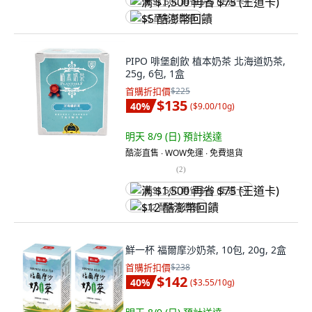
满 $1,500 再省 $75 (王道卡)
$5 酷澎幣回饋
PIPO 啡堡創飲 植本奶茶 北海道奶茶,
25g, 6包, 1盒
首購折扣價
$225
$135
40
%
(
$9.00/10g
)
明天 8/9 (日)
預計送達
酷澎直售 ∙ WOW免運 ∙ 免費退貨
(
2
)
满 $1,500 再省 $75 (王道卡)
$12 酷澎幣回饋
鮮一杯 福爾摩沙奶茶, 10包, 20g, 2盒
首購折扣價
$238
$142
40
%
(
$3.55/10g
)