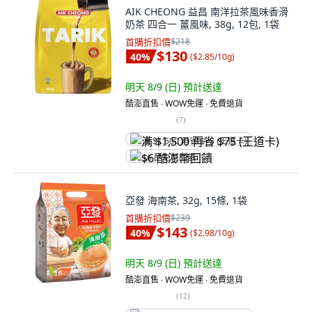
AIK CHEONG 益昌 南洋拉茶風味香滑
奶茶 四合一 薑風味, 38g, 12包, 1袋
首購折扣價
$218
$130
40
%
(
$2.85/10g
)
明天 8/9 (日)
預計送達
酷澎直售 ∙ WOW免運 ∙ 免費退貨
(
7
)
满 $1,500 再省 $75 (王道卡)
$6 酷澎幣回饋
亞發 海南茶, 32g, 15條, 1袋
首購折扣價
$239
$143
40
%
(
$2.98/10g
)
明天 8/9 (日)
預計送達
酷澎直售 ∙ WOW免運 ∙ 免費退貨
(
12
)