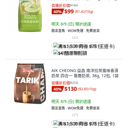
首購折扣價
$165
$99
40
%
(
$1.42/10g
)
明天 8/9 (日)
預計送達
酷澎直售 ∙ WOW免運 ∙ 免費退貨
(
21
)
满 $1,500 再省 $75 (王道卡)
$4 酷澎幣回饋
AIK CHEONG 益昌 南洋拉茶風味香滑
奶茶 四合一 鴛鴦奶茶, 38g, 12包, 1袋
首購折扣價
$218
$130
40
%
(
$2.85/10g
)
明天 8/9 (日)
預計送達
酷澎直售 ∙ WOW免運 ∙ 免費退貨
(
17
)
满 $1,500 再省 $75 (王道卡)