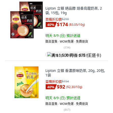
Lipton 立頓 絕品醇 焙香烏龍奶茶, 2
袋, 15包, 19g
首購折扣價
$290
$174
40
%
(
$3.05/10g
)
明天 8/9 (日)
預計送達
酷澎直售 ∙ WOW免運 ∙ 免費退貨
(
154
)
满 $1,500 再省 $75 (王道卡)
Lipton 立頓 香濃原味奶茶, 20g, 20包,
1袋
首購折扣價
$154
$92
40
%
(
$2.30/10g
)
明天 8/9 (日)
預計送達
酷澎直售 ∙ WOW免運 ∙ 免費退貨
(
917
)