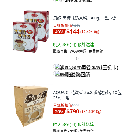
$12 酷澎幣回饋
貝妮 黑糖味奶茶粉, 300g, 1盒, 2盒
首購折扣價
$240
$144
40
%
(
$2.40/10g
)
明天 8/9 (日)
預計送達
酷澎直售 ∙ WOW免運 ∙ 免費退貨
(
1
)
满 $1,500 再省 $75 (王道卡)
$6 酷澎幣回饋
AQUA C. 花漾皙 So:8 香醇奶茶, 10包,
25g, 1盒
首購折扣價
$990
$790
20
%
(
$31.60/10g
)
明天 8/9 (日)
預計送達
酷澎直售 ∙ 免運 ∙ 免費退貨