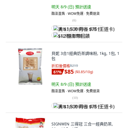
明天 8/9 (日)
預計送達
酷澎直售 ∙ WOW免運 ∙ 免費退貨
(
6
)
满 $1,500 再省 $75 (王道卡)
$12 酷澎幣回饋
貝妮 3合1經典奶茶調味粉, 1kg, 1包, 1
包
折扣後價格
$219
$85
61
%
(
$0.85/10g
)
明天 8/9 (日)
預計送達
酷澎直售 ∙ WOW免運 ∙ 免費退貨
(
10
)
满 $1,500 再省 $75 (王道卡)
SIGNWIN 三得冠 三合一經典奶茶,