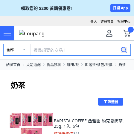
領取您的
$200
首購優惠卷!
打開 App
登入
註冊會員
客服中心
全部
酷澎首頁
火箭速配
食品飲料
咖啡/茶
即溶茶/茶包/茶葉
奶茶
奶茶
篩選器
BARISTA COFFEE 西雅圖 約克夏奶茶,
25g, 1入, 6包
首購折扣價
$41