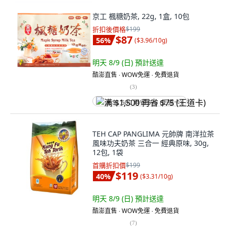
京工 楓糖奶茶, 22g, 1盒, 10包
折扣後價格
$199
$87
56
%
(
$3.96/10g
)
明天 8/9 (日)
預計送達
酷澎直售 ∙ WOW免運 ∙ 免費退貨
(
3
)
满 $1,500 再省 $75 (王道卡)
TEH CAP PANGLIMA 元帥牌 南洋拉茶
風味功夫奶茶 三合一 經典原味, 30g,
12包, 1袋
首購折扣價
$199
$119
40
%
(
$3.31/10g
)
明天 8/9 (日)
預計送達
酷澎直售 ∙ WOW免運 ∙ 免費退貨
(
7
)