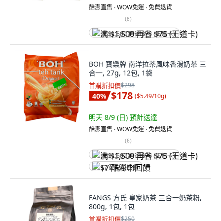
酷澎直售 ∙ WOW免運 ∙ 免費退貨
(
8
)
满 $1,500 再省 $75 (王道卡)
BOH 寶樂牌 南洋拉茶風味香滑奶茶 三
合一, 27g, 12包, 1袋
首購折扣價
$298
$178
40
%
(
$5.49/10g
)
明天 8/9 (日)
預計送達
酷澎直售 ∙ WOW免運 ∙ 免費退貨
(
6
)
满 $1,500 再省 $75 (王道卡)
$7 酷澎幣回饋
FANGS 方氏 皇家奶茶 三合一奶茶粉,
800g, 1包, 1包
首購折扣價
$250