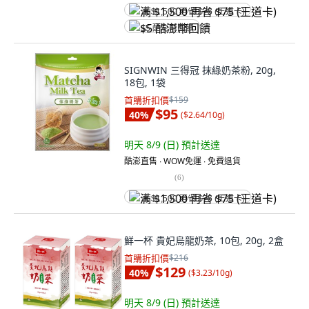
满 $1,500 再省 $75 (王道卡)
$5 酷澎幣回饋
SIGNWIN 三得冠 抹綠奶茶粉, 20g,
18包, 1袋
首購折扣價
$159
$95
40
%
(
$2.64/10g
)
明天 8/9 (日)
預計送達
酷澎直售 ∙ WOW免運 ∙ 免費退貨
(
6
)
满 $1,500 再省 $75 (王道卡)
鮮一杯 貴妃烏龍奶茶, 10包, 20g, 2盒
首購折扣價
$216
$129
40
%
(
$3.23/10g
)
明天 8/9 (日)
預計送達