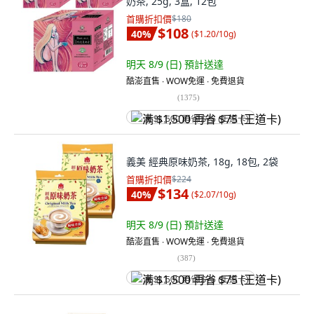
奶茶, 25g, 3盒, 12包
首購折扣價
$180
$108
40
%
(
$1.20/10g
)
明天 8/9 (日)
預計送達
酷澎直售 ∙ WOW免運 ∙ 免費退貨
(
1375
)
满 $1,500 再省 $75 (王道卡)
義美 經典原味奶茶, 18g, 18包, 2袋
首購折扣價
$224
$134
40
%
(
$2.07/10g
)
明天 8/9 (日)
預計送達
酷澎直售 ∙ WOW免運 ∙ 免費退貨
(
387
)
满 $1,500 再省 $75 (王道卡)