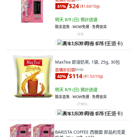
$24
41
%
(
$1.60/10g
)
明天 8/9 (日)
預計送達
酷澎直售 ∙ WOW免運 ∙ 免費退貨
(
15
)
满 $1,500 再省 $75 (王道卡)
MaxTea 即溶奶茶, 1袋, 25g, 30包
首購折扣價
$190
$114
40
%
(
$1.52/10g
)
明天 8/9 (日)
預計送達
酷澎直售 ∙ WOW免運 ∙ 免費退貨
(
7181
)
满 $1,500 再省 $75 (王道卡)
BARISTA COFFEE 西雅圖 即品約克夏