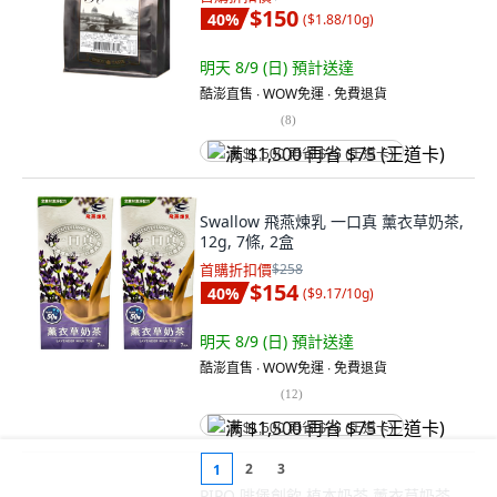
$150
40
%
(
$1.88/10g
)
明天 8/9 (日)
預計送達
酷澎直售 ∙ WOW免運 ∙ 免費退貨
(
8
)
满 $1,500 再省 $75 (王道卡)
Swallow 飛燕煉乳 一口真 薰衣草奶茶,
12g, 7條, 2盒
首購折扣價
$258
$154
40
%
(
$9.17/10g
)
明天 8/9 (日)
預計送達
酷澎直售 ∙ WOW免運 ∙ 免費退貨
(
12
)
满 $1,500 再省 $75 (王道卡)
2
3
1
PIPO 啡堡創飲 植本奶茶 薰衣草奶茶,