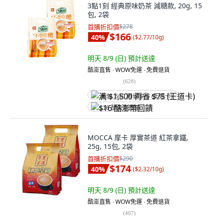
3點1刻 經典原味奶茶 減糖款, 20g, 15
包, 2袋
首購折扣價
$278
$166
40
%
(
$2.77/10g
)
明天 8/9 (日)
預計送達
酷澎直售 ∙ WOW免運 ∙ 免費退貨
(
628
)
满 $1,500 再省 $75 (王道卡)
$16 酷澎幣回饋
MOCCA 摩卡 厚實茶道 紅茶拿鐵,
25g, 15包, 2袋
首購折扣價
$290
$174
40
%
(
$2.32/10g
)
明天 8/9 (日)
預計送達
酷澎直售 ∙ WOW免運 ∙ 免費退貨
(
407
)