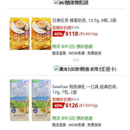
$6 酷澎幣回饋
日東紅茶 蜂蜜奶茶, 13.5g, 8條, 2袋
首購折扣價
$198
$118
40
%
(
$5.46/10g
)
明天 8/9 (日)
預計送達
酷澎直售 ∙ WOW免運 ∙ 免費退貨
(
57
)
满 $1,500 再省 $75 (王道卡)
Swallow 飛燕煉乳 一口真 經典奶茶,
12g, 7包, 2盒
首購折扣價
$210
$126
40
%
(
$7.50/10g
)
明天 8/9 (日)
預計送達
酷澎直售 ∙ WOW免運 ∙ 免費退貨