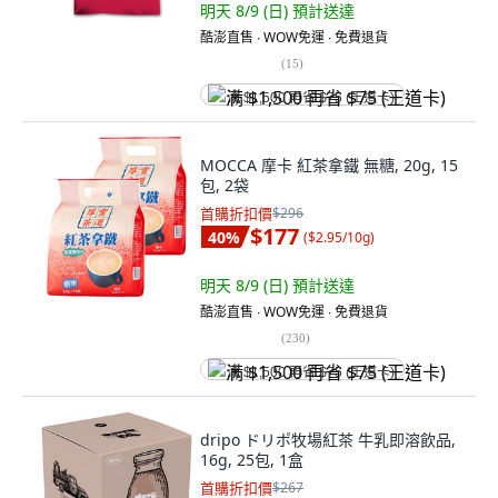
明天 8/9 (日)
預計送達
酷澎直售 ∙ WOW免運 ∙ 免費退貨
(
15
)
满 $1,500 再省 $75 (王道卡)
MOCCA 摩卡 紅茶拿鐵 無糖, 20g, 15
包, 2袋
首購折扣價
$296
$177
40
%
(
$2.95/10g
)
明天 8/9 (日)
預計送達
酷澎直售 ∙ WOW免運 ∙ 免費退貨
(
230
)
满 $1,500 再省 $75 (王道卡)
dripo ドリポ牧場紅茶 牛乳即溶飲品,
16g, 25包, 1盒
首購折扣價
$267