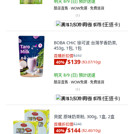
明天 8/9 (日)
預計送達
酷澎直售 ∙ WOW免運 ∙ 免費退貨
(
1
)
满 $1,500 再省 $75 (王道卡)
BOBA CHiC 徐可波 台灣芋香奶茶,
453g, 1包, 1包
首購折扣價
$232
$139
40
%
(
$3.07/10g
)
明天 8/9 (日)
預計送達
酷澎直售 ∙ WOW免運 ∙ 免費退貨
(
1
)
满 $1,500 再省 $75 (王道卡)
貝妮 原味奶茶粉, 300g, 1盒, 2盒
首購折扣價
$240
$144
40
%
(
$2.40/10g
)