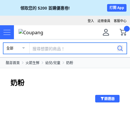
領取您的
$200
首購優惠卷!
打開 App
登入
註冊會員
客服中心
全部
酷澎首頁
火箭生鮮
幼兒/兒童
奶粉
奶粉
篩選器