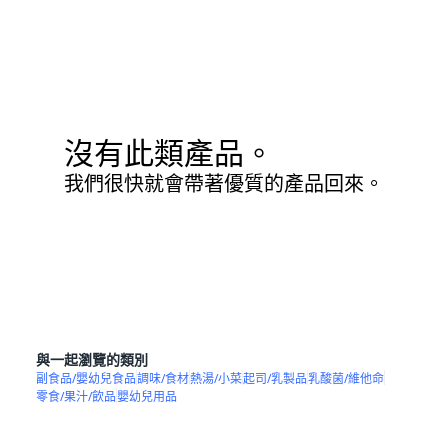
沒有此類產品。
我們很快就會帶著優質的產品回來。
與一起瀏覽的類別
副食品/嬰幼兒食品
調味/食材
熱湯/小菜
起司/乳製品
乳酸菌/維他命
零食/果汁/飲品
嬰幼兒用品