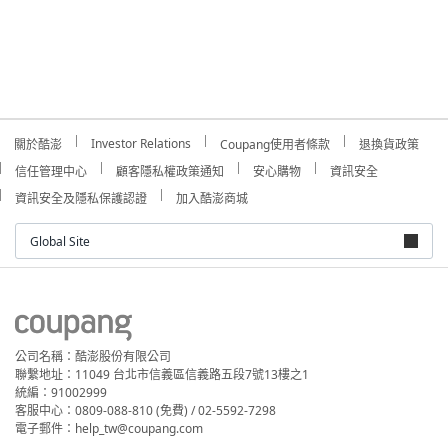
Investor Relations
關於酷澎
Coupang使用者條款
退換貨政策
信任管理中心
顧客隱私權政策通知
安心購物
資訊安全
資訊安全及隱私保護認證
加入酷澎商城
Global Site
公司名稱：酷澎股份有限公司
聯繫地址：11049 台北市信義區信義路五段7號13樓之1
統編：91002999
客服中心：0809-088-810 (免費) / 02-5592-7298
電子郵件：help_tw@coupang.com