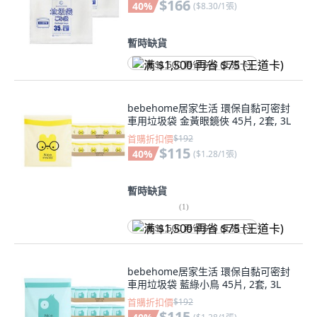
$166
40
%
(
$8.30/1張
)
暫時缺貨
满 $1,500 再省 $75 (王道卡)
bebehome居家生活 環保自黏可密封
車用垃圾袋 金黃眼鏡俠 45片, 2套, 3L
首購折扣價
$192
$115
40
%
(
$1.28/1張
)
暫時缺貨
(
1
)
满 $1,500 再省 $75 (王道卡)
bebehome居家生活 環保自黏可密封
車用垃圾袋 藍綠小鳥 45片, 2套, 3L
首購折扣價
$192
$115