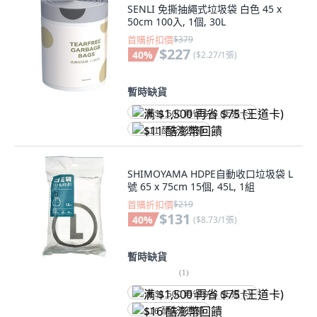
SENLI 免撕抽繩式垃圾袋 白色 45 x
50cm 100入, 1個, 30L
首購折扣價
$379
$227
40
%
(
$2.27/1張
)
暫時缺貨
满 $1,500 再省 $75 (王道卡)
$11 酷澎幣回饋
SHIMOYAMA HDPE自動收口垃圾袋 L
號 65 x 75cm 15個, 45L, 1組
首購折扣價
$219
$131
40
%
(
$8.73/1張
)
暫時缺貨
(
1
)
满 $1,500 再省 $75 (王道卡)
$16 酷澎幣回饋