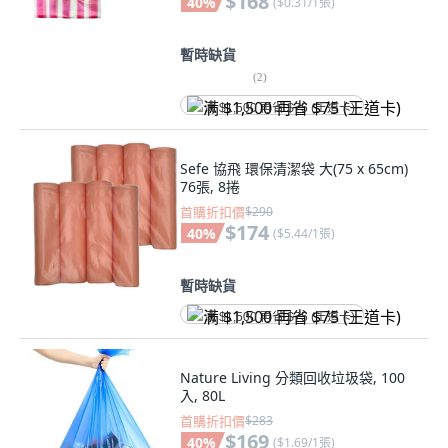
$168
40
%
(
$0.31/1張
)
暫時缺貨
(
2
)
满 $1,500 再省 $75 (王道卡)
Sefe 協飛 環保清潔袋 大(75 x 65cm)
76張, 8捲
首購折扣價
$290
$174
40
%
(
$5.44/1張
)
暫時缺貨
满 $1,500 再省 $75 (王道卡)
Nature Living 分類回收垃圾袋, 100
入, 80L
首購折扣價
$283
$169
40
%
(
$1.69/1張
)