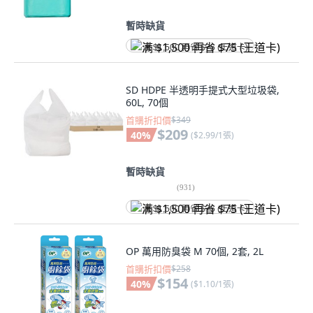
暫時缺貨
满 $1,500 再省 $75 (王道卡)
SD HDPE 半透明手提式大型垃圾袋,
60L, 70個
首購折扣價
$349
$209
40
%
(
$2.99/1張
)
暫時缺貨
(
931
)
满 $1,500 再省 $75 (王道卡)
OP 萬用防臭袋 M 70個, 2套, 2L
首購折扣價
$258
$154
40
%
(
$1.10/1張
)