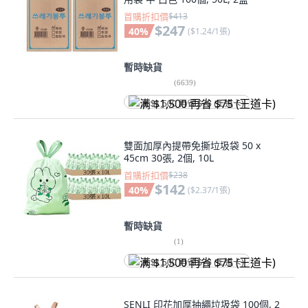
首購折扣價
$413
$247
40
%
(
$1.24/1張
)
暫時缺貨
(
6639
)
满 $1,500 再省 $75 (王道卡)
雙面加厚內提帶免撕垃圾袋 50 x
45cm 30張, 2個, 10L
首購折扣價
$238
$142
40
%
(
$2.37/1張
)
暫時缺貨
(
1
)
满 $1,500 再省 $75 (王道卡)
SENLI 印花加厚抽繩垃圾袋 100個, 2