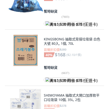
暫時缺貨
(
7603
)
满 $1,500 再省 $75 (王道卡)
KINGSBONG 抽取式背接垃圾袋 白色
大號 80入, 1個, 70L
首購折扣價
$280
$168
40
%
(
$2.10/1張
)
暫時缺貨
(
6637
)
满 $1,500 再省 $75 (王道卡)
SHIMOYAMA 抽取式大開口加厚款平
口垃圾袋 10個, 35L, 2包
首購折扣價
$278