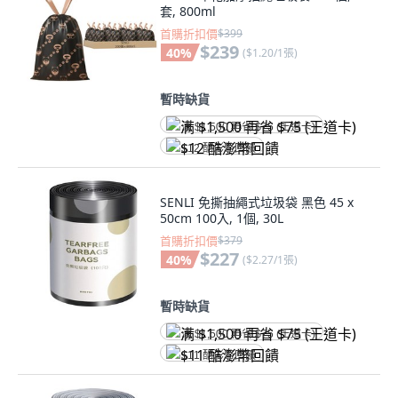
套, 800ml
首購折扣價
$399
$239
40
%
(
$1.20/1張
)
暫時缺貨
满 $1,500 再省 $75 (王道卡)
$12 酷澎幣回饋
SENLI 免撕抽繩式垃圾袋 黑色 45 x
50cm 100入, 1個, 30L
首購折扣價
$379
$227
40
%
(
$2.27/1張
)
暫時缺貨
满 $1,500 再省 $75 (王道卡)
$11 酷澎幣回饋