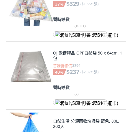
$329
37
%
(
$1.65/1張
)
暫時缺貨
(
10111
)
满 $1,500 再省 $75 (王道卡)
OJ 歐健膠品 OPP自黏袋 50 x 64cm, 1
包
首購折扣價
$396
$237
40
%
(
$2.37/1張
)
暫時缺貨
(
2
)
满 $1,500 再省 $75 (王道卡)
自然生活 分類回收垃圾袋 藍色, 80L,
200入