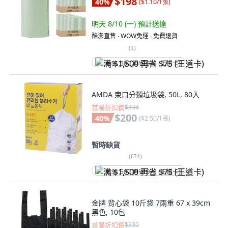
$198
40
%
(
$1.10/1張
)
明天 8/10 (一)
預計送達
酷澎直售 ∙ WOW免運 ∙ 免費退貨
(
1
)
满 $1,500 再省 $75 (王道卡)
AMDA 束口分類垃圾袋, 50L, 80入
首購折扣價
$334
$200
40
%
(
$2.50/1張
)
暫時缺貨
(
674
)
满 $1,500 再省 $75 (王道卡)
金牌 背心袋 10斤袋 7兩重 67 x 39cm
黑色, 10包
首購折扣價
$330