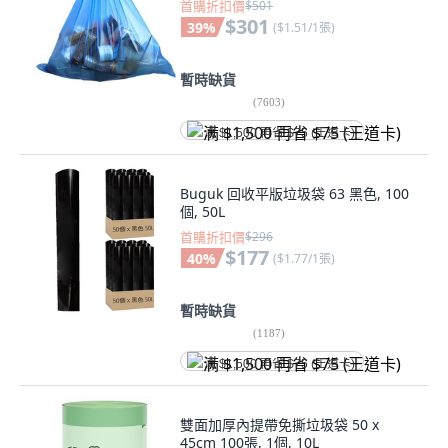
首購折扣價
$501
$301
39
%
(
$1.51/1張
)
暫時缺貨
(
7603
)
满 $1,500 再省 $75 (王道卡)
Buguk 回收平版垃圾袋 63 黑色, 100
個, 50L
首購折扣價
$296
$177
40
%
(
$1.77/1張
)
暫時缺貨
(
1187
)
满 $1,500 再省 $75 (王道卡)
雙面加厚內提帶免撕垃圾袋 50 x
45cm 100張, 1個, 10L