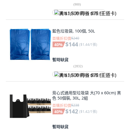
(
900
)
满 $1,500 再省 $75 (王道卡)
藍色垃圾袋, 100個, 50L
首購折扣價
$240
$144
40
%
(
$1.44/1張
)
暫時缺貨
(
2832
)
满 $1,500 再省 $75 (王道卡)
背心式通用型垃圾袋 大(70 x 60cm) 黑
色 50個裝, 30L, 2組
首購折扣價
$238
$142
40
%
(
$1.42/1張
)
暫時缺貨