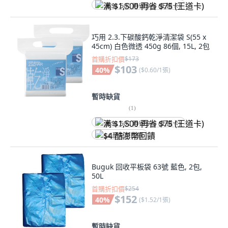
满 $1,500 再省 $75 (王道卡)
巧用 2.3.下碳酸鈣乾淨清潔袋 S(55 x
45cm) 白色微透 450g 86個, 15L, 2包
首購折扣價
$173
$103
40
%
(
$0.60/1張
)
暫時缺貨
(
1
)
满 $1,500 再省 $75 (王道卡)
$4 酷澎幣回饋
Buguk 回收平板袋 63號 藍色, 2包,
50L
首購折扣價
$254
$152
40
%
(
$1.52/1張
)
暫時缺貨