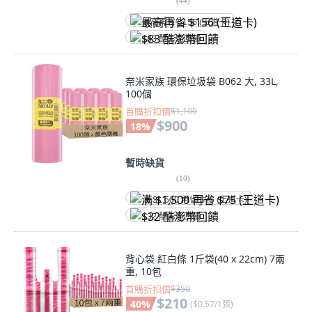
(
44
)
最高再省 $156 (王道卡)
$83 酷澎幣回饋
奈米家族 環保垃圾袋 B062 大, 33L,
100個
首購折扣價
$1,100
$900
18
%
暫時缺貨
(
10
)
满 $1,500 再省 $75 (王道卡)
$32 酷澎幣回饋
背心袋 紅白條 1斤袋(40 x 22cm) 7兩
重, 10包
首購折扣價
$350
$210
40
%
(
$0.57/1張
)