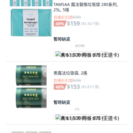
TAMSAA 魔法替換垃圾袋 280系列,
25L, 5捲
首購折扣價
$265
$159
40
%
(
$6.36/1張
)
暫時缺貨
(
9238
)
满 $1,500 再省 $75 (王道卡)
黑魔法垃圾袋, 2捲
首購折扣價
$256
$153
40
%
(
$0.85/1張
)
暫時缺貨
(
1
)
满 $1,500 再省 $75 (王道卡)