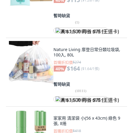
40
%
(
$1.28/1張
)
暫時缺貨
(
1
)
满 $1,500 再省 $75 (王道卡)
Nature Living 摩登日常分類垃圾袋,
100入, 80L
首購折扣價
$274
$164
40
%
(
$1.64/1張
)
暫時缺貨
(
10111
)
满 $1,500 再省 $75 (王道卡)
家家用 清潔袋 小(56 x 43cm) 綠色 9
張, 8捲
首購折扣價
$418