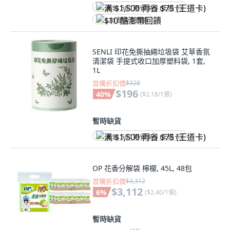
满 $1,500 再省 $75 (王道卡)
$10 酷澎幣回饋
SENLI 印花免撕抽繩垃圾袋 艾草香氛
清潔袋 手提式收口加厚塑料袋, 1套,
1L
首購折扣價
$328
$196
40
%
(
$2.18/1張
)
暫時缺貨
满 $1,500 再省 $75 (王道卡)
OP 花香分解袋 檸檬, 45L, 48包
首購折扣價
$3,312
$3,112
6
%
(
$2.40/1張
)
暫時缺貨