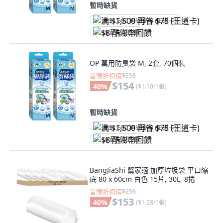
暫時缺貨
满 $1,500 再省 $75 (王道卡)
$8 酷澎幣回饋
OP 萬用防臭袋 M, 2套, 70個裝
首購折扣價
$258
$154
40
%
(
$1.10/1張
)
暫時缺貨
满 $1,500 再省 $75 (王道卡)
$8 酷澎幣回饋
BangJiaShi 幫家適 加厚垃圾袋 平口縮
底 80 x 60cm 白色 15片, 30L, 8捲
首購折扣價
$256
$153
40
%
(
$1.28/1張
)