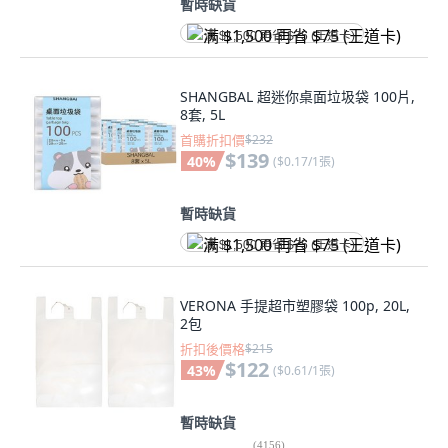
暫時缺貨
满 $1,500 再省 $75 (王道卡)
SHANGBAL 超迷你桌面垃圾袋 100片,
8套, 5L
首購折扣價
$232
$139
40
%
(
$0.17/1張
)
暫時缺貨
满 $1,500 再省 $75 (王道卡)
VERONA 手提超市塑膠袋 100p, 20L,
2包
折扣後價格
$215
$122
43
%
(
$0.61/1張
)
暫時缺貨
(
4156
)