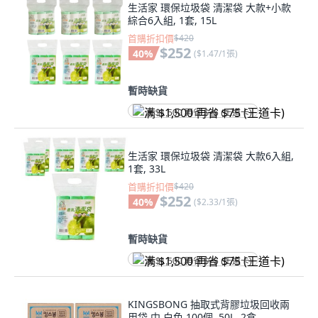
生活家 環保垃圾袋 清潔袋 大款+小款
綜合6入組, 1套, 15L
首購折扣價
$420
$252
40
%
(
$1.47/1張
)
暫時缺貨
满 $1,500 再省 $75 (王道卡)
生活家 環保垃圾袋 清潔袋 大款6入組,
1套, 33L
首購折扣價
$420
$252
40
%
(
$2.33/1張
)
暫時缺貨
满 $1,500 再省 $75 (王道卡)
KINGSBONG 抽取式背膠垃圾回收兩
用袋 中 白色 100個, 50L, 2盒