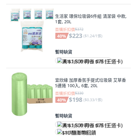
生活家 環保垃圾袋6件組 清潔袋 中款,
1套, 20L
首購折扣價
$372
$223
40
%
(
$1.24/1張
)
暫時缺貨
满 $1,500 再省 $75 (王道卡)
宜欣緣 加厚香氛手提式垃圾袋 艾草香
5連捲 100入, 6套, 20L
首購折扣價
$330
$198
40
%
(
$0.33/1張
)
暫時缺貨
满 $1,500 再省 $75 (王道卡)
$10 酷澎幣回饋