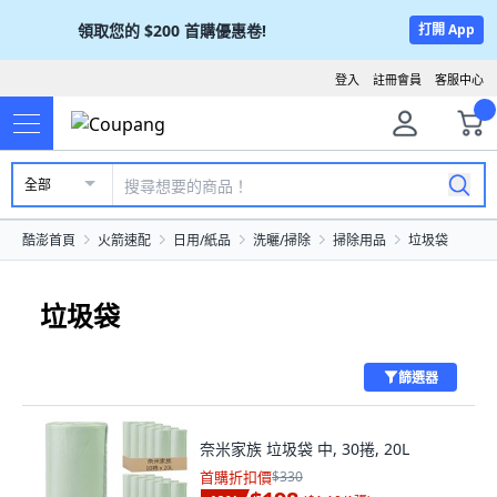
領取您的
$200
首購優惠卷!
打開 App
登入
註冊會員
客服中心
全部
酷澎首頁
火箭速配
日用/紙品
洗曬/掃除
掃除用品
垃圾袋
垃圾袋
篩選器
奈米家族 垃圾袋 中, 30捲, 20L
首購折扣價
$330