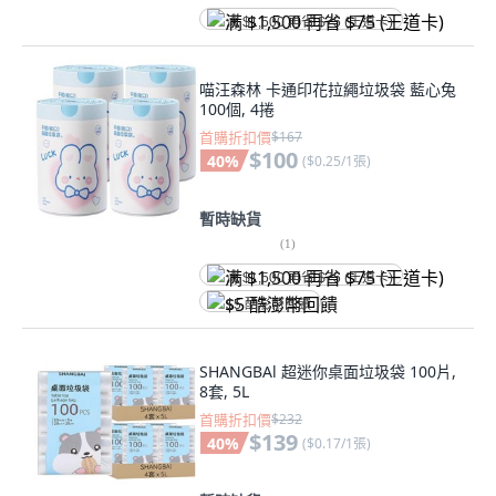
满 $1,500 再省 $75 (王道卡)
喵汪森林 卡通印花拉繩垃圾袋 藍心兔
100個, 4捲
首購折扣價
$167
$100
40
%
(
$0.25/1張
)
暫時缺貨
(
1
)
满 $1,500 再省 $75 (王道卡)
$5 酷澎幣回饋
SHANGBAl 超迷你桌面垃圾袋 100片,
8套, 5L
首購折扣價
$232
$139
40
%
(
$0.17/1張
)