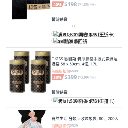
$198
40
%
(
$1.80/1張
)
暫時缺貨
(
1
)
满 $1,500 再省 $75 (王道卡)
$8 酷澎幣回饋
OKISS 歐凱斯 特厚鋼袋手提式穿繩垃
圾袋 58 x 50cm, 4個, 17L
首購折扣價
$599
$399
33
%
(
$3.99/1張
)
暫時缺貨
满 $1,500 再省 $75 (王道卡)
自然生活 分類回收垃圾袋, 80L, 200入
首購折扣價
$529