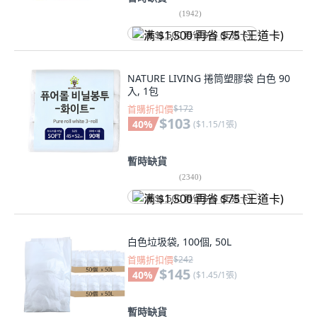
(
1942
)
满 $1,500 再省 $75 (王道卡)
NATURE LIVING 捲筒塑膠袋 白色 90
入, 1包
首購折扣價
$172
$103
40
%
(
$1.15/1張
)
暫時缺貨
(
2340
)
满 $1,500 再省 $75 (王道卡)
白色垃圾袋, 100個, 50L
首購折扣價
$242
$145
40
%
(
$1.45/1張
)
暫時缺貨