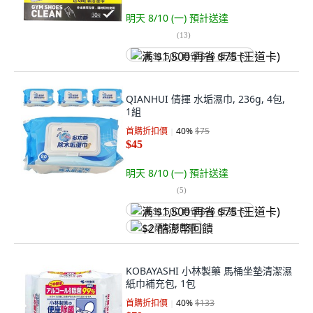
明天 8/10 (一)
預計送達
(
13
)
满 $1,500 再省 $75 (王道卡)
QIANHUI 倩揮 水垢濕巾, 236g, 4包,
1組
首購折扣價
40
%
$75
$45
明天 8/10 (一)
預計送達
(
5
)
满 $1,500 再省 $75 (王道卡)
$2 酷澎幣回饋
KOBAYASHI 小林製藥 馬桶坐墊清潔濕
紙巾補充包, 1包
首購折扣價
40
%
$133