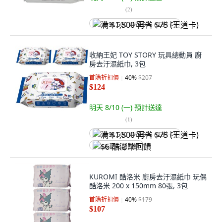
(
2
)
满 $1,500 再省 $75 (王道卡)
收納王妃 TOY STORY 玩具總動員 廚
房去汙濕紙巾, 3包
首購折扣價
40
%
$207
$124
明天 8/10 (一)
預計送達
(
1
)
满 $1,500 再省 $75 (王道卡)
$6 酷澎幣回饋
KUROMI 酷洛米 廚房去汙濕紙巾 玩偶
酷洛米 200 x 150mm 80張, 3包
首購折扣價
40
%
$179
$107