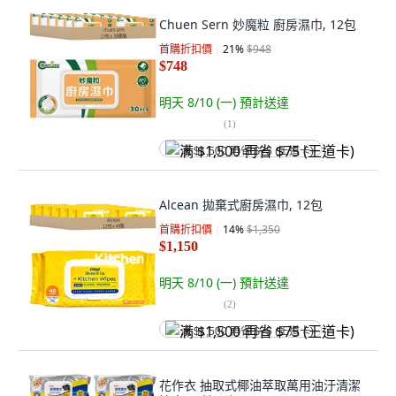
Chuen Sern 妙魔粒 廚房濕巾, 12包
首購折扣價
21
%
$948
$748
明天 8/10 (一)
預計送達
(
1
)
满 $1,500 再省 $75 (王道卡)
Alcean 拋棄式廚房濕巾, 12包
首購折扣價
14
%
$1,350
$1,150
明天 8/10 (一)
預計送達
(
2
)
满 $1,500 再省 $75 (王道卡)
花作衣 抽取式椰油萃取萬用油汙清潔