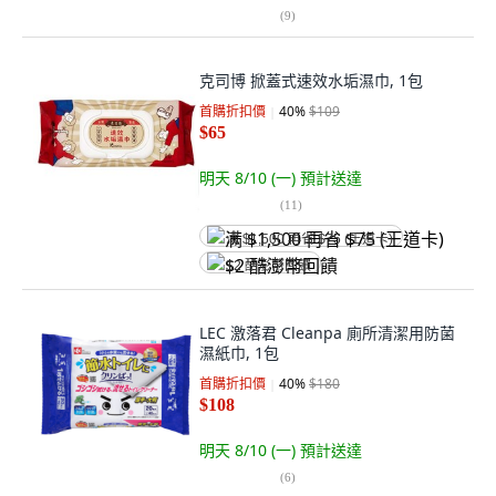
(
9
)
克司博 掀蓋式速效水垢濕巾, 1包
首購折扣價
40
%
$109
$65
明天 8/10 (一)
預計送達
(
11
)
满 $1,500 再省 $75 (王道卡)
$2 酷澎幣回饋
LEC 激落君 Cleanpa 廁所清潔用防菌
濕紙巾, 1包
首購折扣價
40
%
$180
$108
明天 8/10 (一)
預計送達
(
6
)