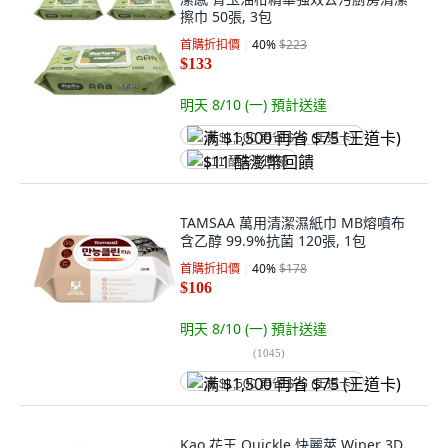
擦巾 50張, 3包
首購折扣價
40
%
$223
$133
明天 8/10 (一)
預計送達
满 $1,500 再省 $75 (王道卡)
$11 酷澎幣回饋
TAMSAA 萬用清潔濕紙巾 MB熔噴布
含乙醇 99.9%抗菌 120張, 1包
首購折扣價
40
%
$178
$106
明天 8/10 (一)
預計送達
(
1045
)
满 $1,500 再省 $75 (王道卡)
Kao 花王 Quickle 快麗萊 Wiper 3D