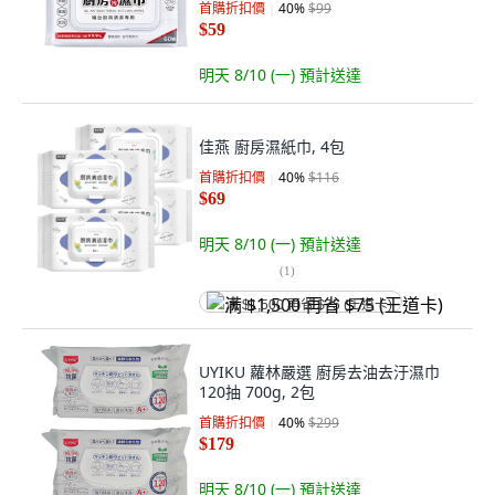
首購折扣價
40
%
$99
$59
明天 8/10 (一)
預計送達
佳燕 廚房濕紙巾, 4包
首購折扣價
40
%
$116
$69
明天 8/10 (一)
預計送達
(
1
)
满 $1,500 再省 $75 (王道卡)
UYIKU 蘿林嚴選 廚房去油去汙濕巾
120抽 700g, 2包
首購折扣價
40
%
$299
$179
明天 8/10 (一)
預計送達