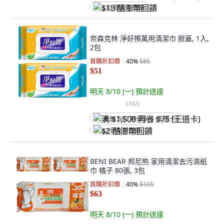
$13 酷澎幣回饋
奈森克林 淨好擦萬用清潔巾 掀蓋, 1入,
2包
首購折扣價
40
%
$85
$51
明天 8/10 (一)
預計送達
(
142
)
满 $1,500 再省 $75 (王道卡)
$2 酷澎幣回饋
BENI BEAR 邦尼熊 家用清潔去污濕紙
巾 橘子 80張, 3包
首購折扣價
40
%
$105
$63
明天 8/10 (一)
預計送達