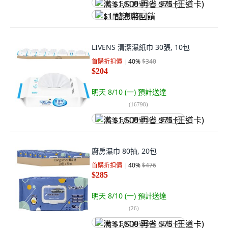
满 $1,500 再省 $75 (王道卡)
$1 酷澎幣回饋
LIVENS 清潔濕紙巾 30張, 10包
首購折扣價
40
%
$340
$204
明天 8/10 (一)
預計送達
(
16798
)
满 $1,500 再省 $75 (王道卡)
廚房濕巾 80抽, 20包
首購折扣價
40
%
$476
$285
明天 8/10 (一)
預計送達
(
26
)
满 $1,500 再省 $75 (王道卡)