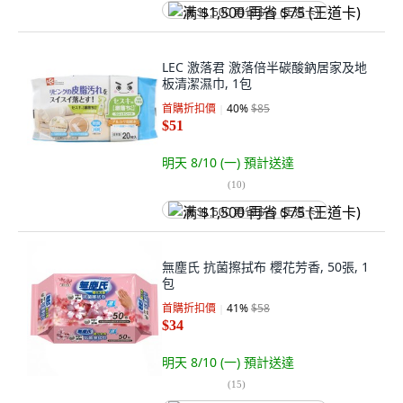
满 $1,500 再省 $75 (王道卡)
LEC 激落君 激落倍半碳酸鈉居家及地
板清潔濕巾, 1包
首購折扣價
40
%
$85
$51
明天 8/10 (一)
預計送達
(
10
)
满 $1,500 再省 $75 (王道卡)
無塵氏 抗菌擦拭布 櫻花芳香, 50張, 1
包
首購折扣價
41
%
$58
$34
明天 8/10 (一)
預計送達
(
15
)