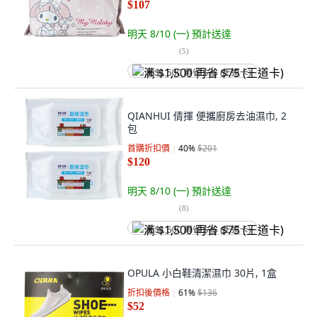
$107
明天 8/10 (一)
預計送達
(
5
)
满 $1,500 再省 $75 (王道卡)
QIANHUI 倩揮 便攜廚房去油濕巾, 2
包
首購折扣價
40
%
$201
$120
明天 8/10 (一)
預計送達
(
8
)
满 $1,500 再省 $75 (王道卡)
OPULA 小白鞋清潔濕巾 30片, 1盒
折扣後價格
61
%
$136
$52