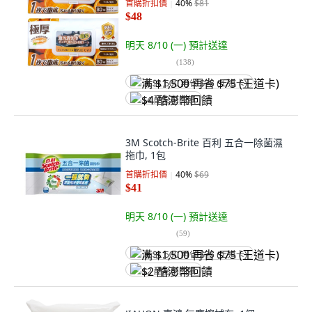
首購折扣價
40
%
$81
$48
明天 8/10 (一)
預計送達
(
138
)
满 $1,500 再省 $75 (王道卡)
$4 酷澎幣回饋
3M Scotch-Brite 百利 五合一除菌濕
拖巾, 1包
首購折扣價
40
%
$69
$41
明天 8/10 (一)
預計送達
(
59
)
满 $1,500 再省 $75 (王道卡)
$2 酷澎幣回饋