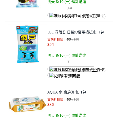
明天 8/10 (一)
預計送達
(
13
)
满 $1,500 再省 $75 (王道卡)
LEC 激落君 日製紗窗用擦拭巾, 1包
首購折扣價
40
%
$90
$54
明天 8/10 (一)
預計送達
(
8
)
满 $1,500 再省 $75 (王道卡)
$2 酷澎幣回饋
AQUA 水 廚房濕巾, 1包
首購折扣價
40
%
$60
$36
明天 8/10 (一)
預計送達