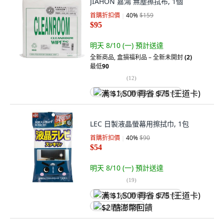
JIAHON 嘉鴻 無塵擦拭布, 1個
首購折扣價
40
%
$159
$95
明天 8/10 (一)
預計送達
全新商品
,
盒損福利品 – 全新未開封
(2)
最低
90
(
12
)
满 $1,500 再省 $75 (王道卡)
LEC 日製液晶螢幕用擦拭巾, 1包
首購折扣價
40
%
$90
$54
明天 8/10 (一)
預計送達
(
19
)
满 $1,500 再省 $75 (王道卡)
$2 酷澎幣回饋