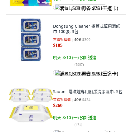
满 $1,500 再省 $75 (王道卡)
Dongsung Cleaner 掀蓋式萬用濕紙
巾 100張, 3包
首購折扣價
40
%
$309
$185
明天 8/10 (一)
預計送達
(
5987
)
满 $1,500 再省 $75 (王道卡)
Sauber 電磁爐專用廚房清潔濕巾, 5包
首購折扣價
40
%
$434
$260
明天 8/10 (一)
預計送達
(
471
)