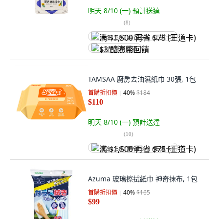
明天 8/10 (一)
預計送達
(
8
)
满 $1,500 再省 $75 (王道卡)
$3 酷澎幣回饋
TAMSAA 廚房去油濕紙巾 30張, 1包
首購折扣價
40
%
$184
$110
明天 8/10 (一)
預計送達
(
10
)
满 $1,500 再省 $75 (王道卡)
Azuma 玻璃擦拭紙巾 神奇抹布, 1包
首購折扣價
40
%
$165
$99