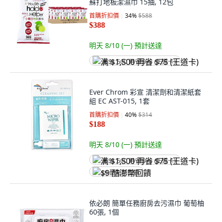
蘇打地板潔濕巾 15抽, 12包
首購折扣價
34
%
$588
$388
明天 8/10 (一)
預計送達
满 $1,500 再省 $75 (王道卡)
Ever Chrom 彩宣 清潔劑和清潔紙套
組 EC AST-015, 1套
首購折扣價
40
%
$314
$188
明天 8/10 (一)
預計送達
满 $1,500 再省 $75 (王道卡)
$9 酷澎幣回饋
依必朗 簡單任務廚房去污濕巾 葡萄柚
60張, 1個