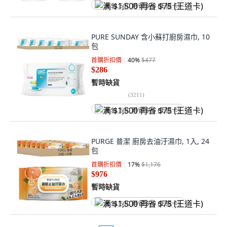
满 $1,500 再省 $75 (王道卡)
PURE SUNDAY 含小蘇打廚房濕巾, 10
包
首購折扣價
40
%
$477
$286
暫時缺貨
(
3211
)
满 $1,500 再省 $75 (王道卡)
PURGE 普潔 廚房去油汙濕巾, 1入, 24
包
首購折扣價
17
%
$1,176
$976
暫時缺貨
满 $1,500 再省 $75 (王道卡)