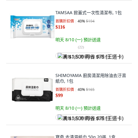
TAMSAA 掀蓋式一次性清潔布, 1包
首購折扣價
40
%
$194
$116
明天 8/10 (一)
預計送達
(
22
)
满 $1,500 再省 $75 (王道卡)
SHIMOYAMA 廚房清潔用除油去汙濕
紙巾, 1包
首購折扣價
40
%
$165
$99
明天 8/10 (一)
預計送達
满 $1,500 再省 $75 (王道卡)
寶奇 去漬濕紙巾 50g 20張, 1盒