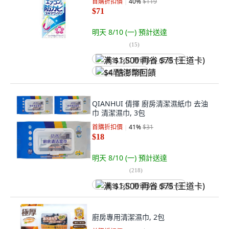
首購折扣價
40
%
$119
$71
明天 8/10 (一)
預計送達
(
15
)
满 $1,500 再省 $75 (王道卡)
$4 酷澎幣回饋
QIANHUI 倩揮 廚房清潔濕紙巾 去油
巾 清潔濕巾, 3包
首購折扣價
41
%
$31
$18
明天 8/10 (一)
預計送達
(
218
)
满 $1,500 再省 $75 (王道卡)
廚房專用清潔濕巾, 2包