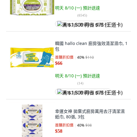
明天 8/10 (一)
預計送達
(
6545
)
满 $1,500 再省 $75 (王道卡)
韓國 hallo clean 廚房強效清潔濕巾, 1
包
首購折扣價
40
%
$110
$66
明天 8/10 (一)
預計送達
(
14
)
满 $1,500 再省 $75 (王道卡)
幸運女神 拋棄式廚房萬用去汙清潔濕
紙巾, 80張, 3包
首購折扣價
40
%
$98
$58