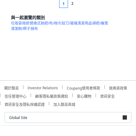
2
1
與一起瀏覽的類別
垃圾袋
拖把
替換式拖把/布/拖巾
刮刀/玻璃清潔用品
掃把/畚箕
清潔刷/桿子
抹布
Investor Relations
關於酷澎
Coupang使用者條款
退換貨政策
信任管理中心
顧客隱私權政策通知
安心購物
資訊安全
資訊安全及隱私保護認證
加入酷澎商城
Global Site