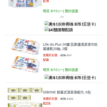
$79
明天 8/10 (一)
預計送達
(
8
)
满 $1,500 再省 $75 (王道卡)
$4 酷澎幣回饋
Life-do.Plus IH爐/瓦斯爐清潔濕巾抗
菌速乾20抽, 2個
首購折扣價
40
%
$97
$58
明天 8/10 (一)
預計送達
满 $1,500 再省 $75 (王道卡)
GIBONE 掀蓋式清潔濕紙巾, 6包
首購折扣價
40
%
$386
$231