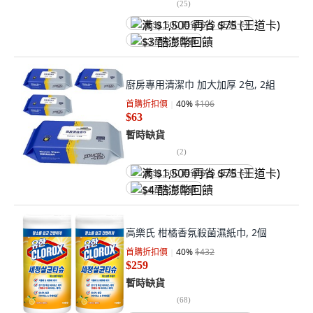
(
25
)
满 $1,500 再省 $75 (王道卡)
$3 酷澎幣回饋
廚房專用清潔巾 加大加厚 2包, 2組
首購折扣價
40
%
$106
$63
暫時缺貨
(
2
)
满 $1,500 再省 $75 (王道卡)
$4 酷澎幣回饋
高樂氏 柑橘香氛殺菌濕紙巾, 2個
首購折扣價
40
%
$432
$259
暫時缺貨
(
68
)