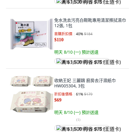
满 $1,500 再省 $75 (王道卡)
免水洗去污亮白鞋靴專用清潔擦拭濕巾
12張, 1包
首購折扣價
40
%
$184
$110
明天 8/10 (一)
預計送達
满 $1,500 再省 $75 (王道卡)
收納王妃 三麗鷗 廚房去汙濕紙巾
HW005304, 3包
折扣後價格
61
%
$179
$69
明天 8/10 (一)
預計送達
(
1
)
满 $1,500 再省 $75 (王道卡)