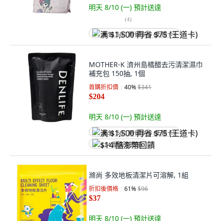
明天 8/10 (一)
預計送達
(
4
)
满 $1,500 再省 $75 (王道卡)
MOTHER-K 濟州島橘醋去污清潔濕巾
補充包 150抽, 1個
首購折扣價
40
%
$341
$204
明天 8/10 (一)
預計送達
满 $1,500 再省 $75 (王道卡)
$14 酷澎幣回饋
滌尚 多效地板清潔片可溶解, 1組
折扣後價格
61
%
$96
$37
明天 8/10 (一)
預計送達