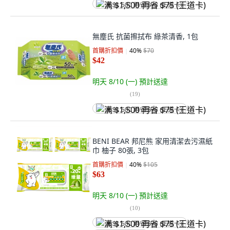
满 $1,500 再省 $75 (王道卡)
無塵氏 抗菌擦拭布 綠茶清香, 1包
首購折扣價
40
%
$70
$42
明天 8/10 (一)
預計送達
(
19
)
满 $1,500 再省 $75 (王道卡)
BENI BEAR 邦尼熊 家用清潔去污濕紙
巾 柚子 80張, 3包
首購折扣價
40
%
$105
$63
明天 8/10 (一)
預計送達
(
10
)
满 $1,500 再省 $75 (王道卡)