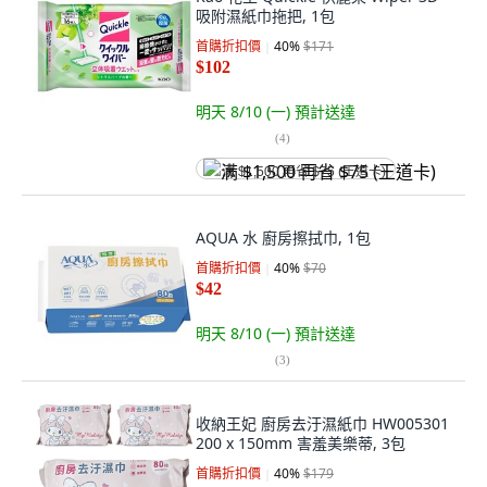
吸附濕紙巾拖把, 1包
首購折扣價
40
%
$171
$102
明天 8/10 (一)
預計送達
(
4
)
满 $1,500 再省 $75 (王道卡)
AQUA 水 廚房擦拭巾, 1包
首購折扣價
40
%
$70
$42
明天 8/10 (一)
預計送達
(
3
)
收納王妃 廚房去汙濕紙巾 HW005301
200 x 150mm 害羞美樂蒂, 3包
首購折扣價
40
%
$179