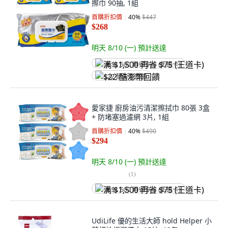
擦巾 90抽, 1組
首購折扣價
40
%
$447
$268
明天 8/10 (一)
預計送達
满 $1,500 再省 $75 (王道卡)
$22 酷澎幣回饋
愛家捷 廚房油污清潔擦拭巾 80張 3盒
+ 防堵塞過濾網 3片, 1組
首購折扣價
40
%
$490
$294
明天 8/10 (一)
預計送達
(
1
)
满 $1,500 再省 $75 (王道卡)
UdiLife 優的生活大師 hold Helper 小