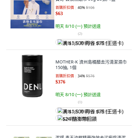
首購折扣價
40
%
$106
$63
明天 8/10 (一)
預計送達
(
2
)
满 $1,500 再省 $75 (王道卡)
MOTHER-K 濟州島橘醋去污清潔濕巾
150抽, 1個
首購折扣價
34
%
$576
$376
明天 8/10 (一)
預計送達
(
1
)
满 $1,500 再省 $75 (王道卡)
$24 酷澎幣回饋
潔感 青玉油柑精華強效去污廚房清潔