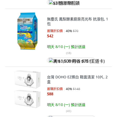
$3 酷澎幣回饋
無塵氏 鳳梨酵素廚房亮光布 抗漲包, 1
包
首購折扣價
40
%
$70
$42
明天 8/10 (一)
預計送達
(
18
)
满 $1,500 再省 $75 (王道卡)
台灣 DOHO EZ擦白 鞋面清潔 10片, 2
盒
首購折扣價
40
%
$148
$88
明天 8/10 (一)
預計送達
(
41
)