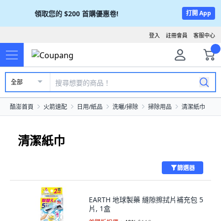
領取您的
$200
首購優惠卷!
打開 App
登入
註冊會員
客服中心
全部
酷澎首頁
火箭速配
日用/紙品
洗曬/掃除
掃除用品
清潔紙巾
清潔紙巾
篩選器
EARTH 地球製藥 縫隙擦拭片補充包 5
片, 1盒