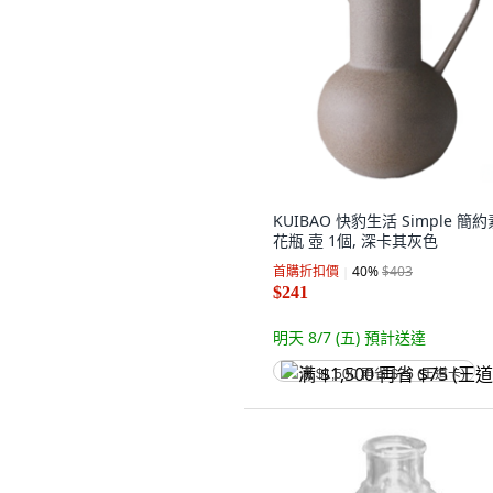
KUIBAO 快豹生活 Simple 簡
花瓶 壺 1個, 深卡其灰色
首購折扣價
40
%
$403
$241
明天 8/7 (五)
預計送達
满 $1,500 再省 $75 (王道卡)