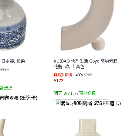
日本製, 藍染
KUIBAO 快豹生活 Goyo 簡約素胚
花瓶 I款, 土黃色
$184
首購折扣價
40
%
$288
$172
計送達
明天 8/7 (五)
預計送達
省 $75 (王道卡)
满 $1,500 再省 $75 (王道卡)