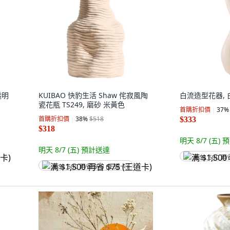
透明
KUIBAO 快豹生活 Shaw 侘寂風陶
白流造型花器, 
瓷花瓶 TS249, 磨砂 米黃色
首購折扣價
37
%
首購折扣價
38
%
$518
$333
$318
明天 8/7 (五)
預
明天 8/7 (五)
預計送達
满 $1,500 再
满 $1,500 再省 $75 (王道卡)