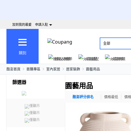
加到我的最愛
申請入駐
全部
類別
爸氣父親節
火箭速配
火箭跨境
酷澎首頁
首購專區
室內家居
居家裝飾
園藝用品
篩選器
園藝用品
酷澎評分排名
價格最低
價
僅顯示
僅顯示
僅顯示