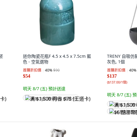
胚
迷你陶瓷花瓶F 4.5 x 4.5 x 7.5cm 藍
TRENY 自吸仿
色 - 空氣選物
灰色, 1個
首購折扣價
40
%
$90
首購折扣價
40
%
$54
$137
(
$137.00/1個
)
明天 8/7 (五)
預計送達
明天 8/7 (五)
預
满 $1,500 再省 $75 (王道卡)
满 $1,500 再
$6 酷澎幣回