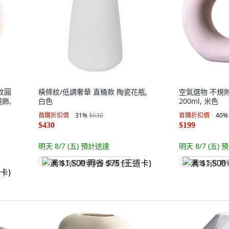
雕紋圓
橫條紋/低調奢華 直桶款 陶瓷花瓶,
空氣選物 不規
飾,
白色
200ml, 米色
首購折扣價
31
%
$630
首購折扣價
40
%
$430
$199
明天 8/7 (五)
預計送達
明天 8/7 (五)
預
满 $1,500 再省 $75 (王道卡)
满 $1,500 再