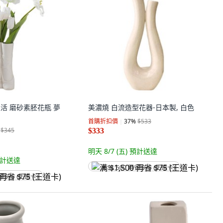
豹生活 磨砂素胚花瓶 夢
美濃燒 白流造型花器-日本製, 白色
首購折扣價
37
%
$533
$345
$333
明天 8/7 (五)
預計送達
計送達
满 $1,500 再省 $75 (王道卡)
省 $75 (王道卡)