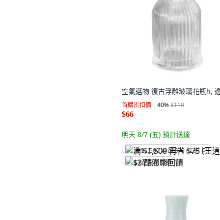
空氣選物 復古浮雕玻璃花瓶h, 
首購折扣價
40
%
$110
$66
明天 8/7 (五)
預計送達
满 $1,500 再省 $75 (王道卡)
$3 酷澎幣回饋