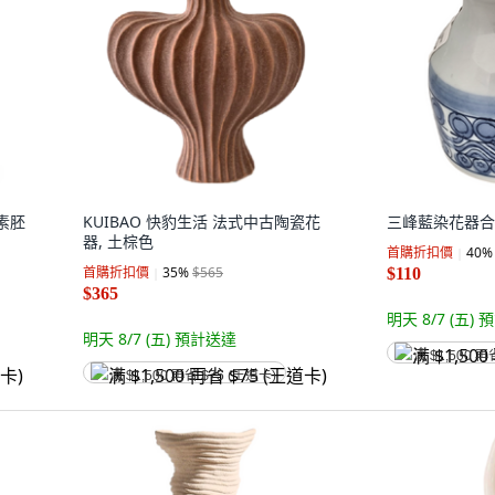
約素胚
KUIBAO 快豹生活 法式中古陶瓷花
三峰藍染花器合 
器, 土棕色
首購折扣價
40
%
首購折扣價
35
%
$565
$110
$365
明天 8/7 (五)
預
明天 8/7 (五)
預計送達
满 $1,500 再
满 $1,500 再省 $75 (王道卡)