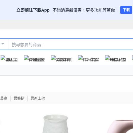
立即前往下載App
不錯過最新優惠、更多功能等著你！
下載
嬰幼兒
保健醫療
美妝保養
個人清潔
玩具休閒
格最高
最熱銷
最新上架