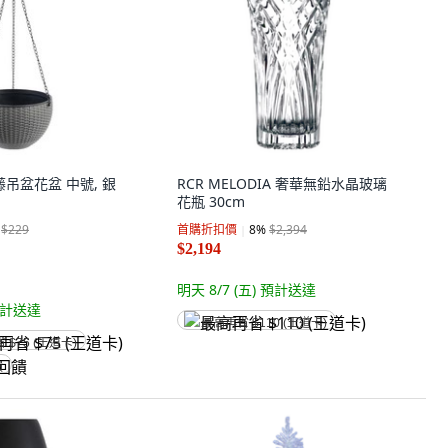
藤吊盆花盆 中號, 銀
RCR MELODIA 奢華無鉛水晶玻璃
花瓶 30cm
$229
首購折扣價
8
%
$2,394
$2,194
明天 8/7 (五)
預計送達
計送達
最高再省 $110 (王道卡)
省 $75 (王道卡)
饋