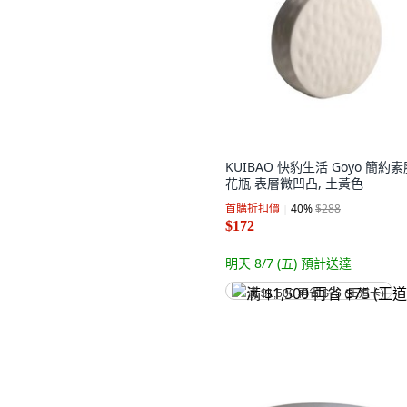
KUIBAO 快豹生活 Goyo 簡約素
花瓶 表層微凹凸, 土黃色
首購折扣價
40
%
$288
$172
明天 8/7 (五)
預計送達
满 $1,500 再省 $75 (王道卡)