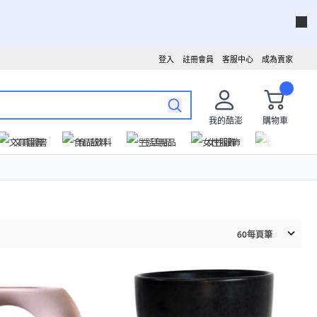
登入
註冊會員
客服中心
成為賣家
我的酷澎
購物車
文具圖書
食品飲料
生活用品
女性服飾
運動戶外
60
每頁筆