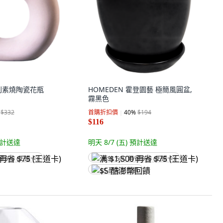
則素燒陶瓷花瓶
HOMEDEN 霍登園藝 極簡風圓盆,
霧黑色
$332
首購折扣價
40
%
$194
$116
計送達
明天 8/7 (五)
預計送達
省 $75 (王道卡)
满 $1,500 再省 $75 (王道卡)
$5 酷澎幣回饋