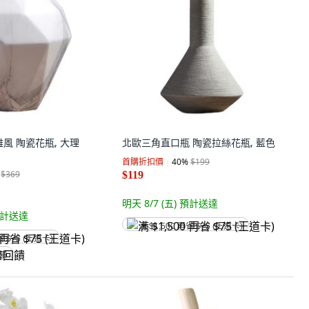
風 陶瓷花瓶, 大理
北歐三角直口瓶 陶瓷拉絲花瓶, 藍色
首購折扣價
40
%
$199
$369
$119
明天 8/7 (五)
預計送達
計送達
满 $1,500 再省 $75 (王道卡)
省 $75 (王道卡)
回饋