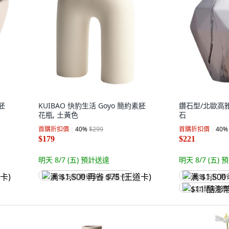
胚
KUIBAO 快豹生活 Goyo 簡約素胚
鑽石型/北歐高雅
花瓶, 土黃色
石
首購折扣價
40
%
$299
首購折扣價
40
%
$179
$221
明天 8/7 (五)
預計送達
明天 8/7 (五)
預
满 $1,500 再省 $75 (王道卡)
满 $1,500 再
$11 酷澎幣