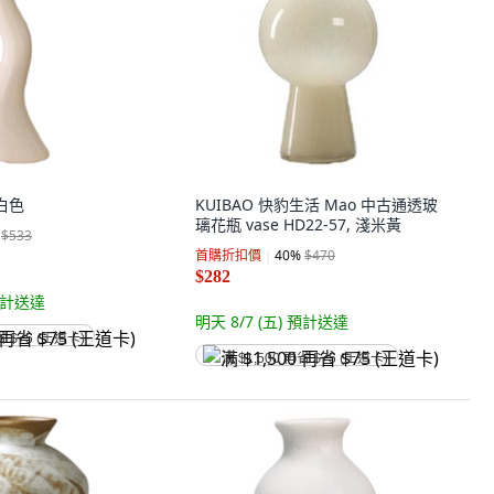
白色
KUIBAO 快豹生活 Mao 中古通透玻
璃花瓶 vase HD22-57, 淺米黃
$533
首購折扣價
40
%
$470
$282
計送達
明天 8/7 (五)
預計送達
省 $75 (王道卡)
满 $1,500 再省 $75 (王道卡)