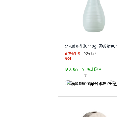
北歐簡約花瓶 110g, 圓弧 綠色, 
首購折扣價
40
%
$57
$34
明天 8/7 (五)
預計送達
(
1
)
满 $1,500 再省 $75 (王道卡)