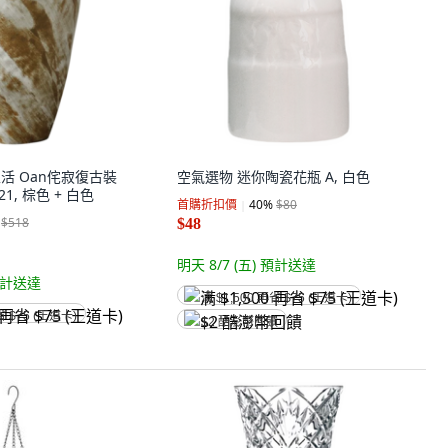
生活 Oan侘寂復古裝
空氣選物 迷你陶瓷花瓶 A, 白色
1, 棕色 + 白色
首購折扣價
40
%
$80
$518
$48
明天 8/7 (五)
預計送達
計送達
满 $1,500 再省 $75 (王道卡)
省 $75 (王道卡)
$2 酷澎幣回饋