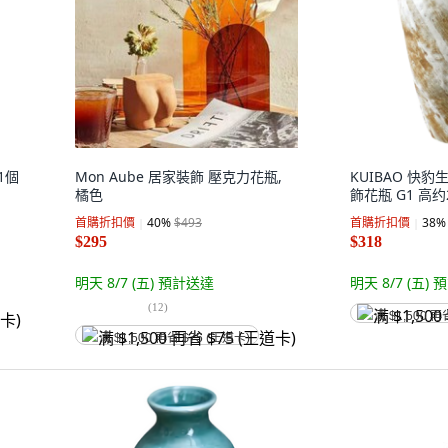
1個
Mon Aube 居家裝飾 壓克力花瓶,
KUIBAO 快豹
橘色
飾花瓶 G1 高约2
首購折扣價
40
%
$493
首購折扣價
38
%
$295
$318
明天 8/7 (五)
預計送達
明天 8/7 (五)
預
(
12
)
满 $1,500 再
满 $1,500 再省 $75 (王道卡)