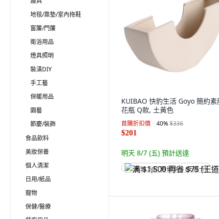
寢具
地毯/靠墊/室內拖鞋
窗簾/門簾
衛浴用品
燈具照明
裝潢DIY
手工藝
保暖用品
KUIBAO 快豹生活 Goyo 簡約素
花瓶 Q款, 土黃色
園藝
首購折扣價
40
%
$336
節慶/裝飾
$201
食品飲料
美妝保養
明天 8/7 (五)
預計送達
個人清潔
满 $1,500 再省 $75 (王道卡)
日用/紙品
寵物
保健/醫療