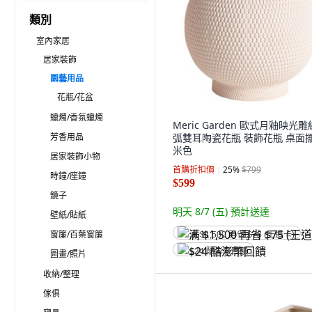
類別
室內家居
居家裝飾
園藝用品
花瓶/花盆
蠟燭/香氛蠟燭
Meric Garden 歐式月釉映光
芳香用品
弧雙耳陶瓷花瓶 裝飾花瓶 桌面擺
米色
居家裝飾小物
首購折扣價
25
%
$799
時鐘/座鐘
$599
鏡子
明天 8/7 (五)
預計送達
壁紙/貼紙
窗簾/百葉窗簾
满 $1,500 再省 $75 (王道卡)
$24 酷澎幣回饋
圖畫/照片
收納/整理
傢俱