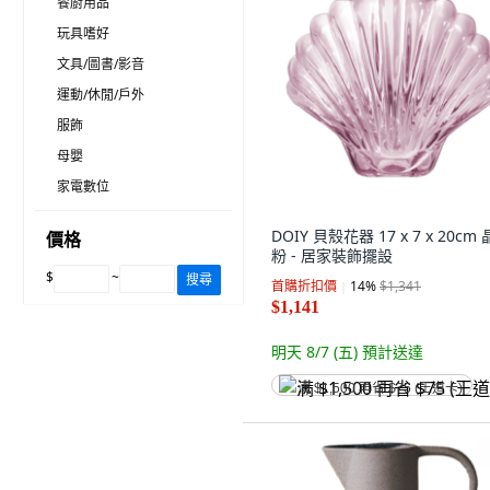
餐廚用品
玩具嗜好
文具/圖書/影音
運動/休閒/戶外
服飾
母嬰
家電數位
DOIY 貝殼花器 17 x 7 x 20cm
價格
粉 - 居家裝飾擺設
$
~
搜尋
首購折扣價
14
%
$1,341
$1,141
明天 8/7 (五)
預計送達
满 $1,500 再省 $75 (王道卡)