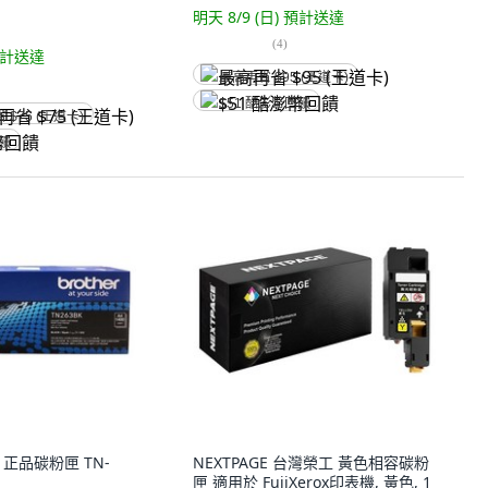
明天 8/9 (日)
預計送達
(
4
)
計送達
最高再省 $95 (王道卡)
$51 酷澎幣回饋
省 $75 (王道卡)
回饋
牌 正品碳粉匣 TN-
NEXTPAGE 台灣榮工 黃色相容碳粉
匣 適用於 FujiXerox印表機, 黃色, 1