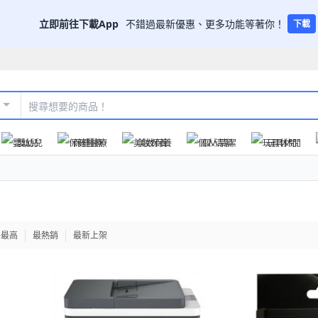
立即前往下載App
不錯過最新優惠、更多功能等著你！
下載
嬰幼兒
保健醫療
美妝保養
個人清潔
玩具休閒
格最高
最熱銷
最新上架