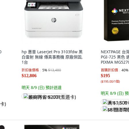
0
hp 惠普 LaserJet Pro 3103fdw 黑
NEXTPAGE 
白雷射 無線 傳真事務機 原廠保固,
PGI-725 黑色
1台
PIXMA MG5270
個
折扣後價格
5
%
$13,480
首購折扣價
40
%
$12,806
$195
(
$195.00/1個
)
明天 8/9 (日)
預計送達
明天 8/9 (日)
預
最高再省 $200 (王道卡)
满 $1,500 再
$8 酷澎幣回