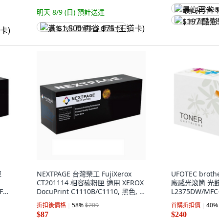
最高再省 $20
明天 8/9 (日)
預計送達
$197 酷澎幣
满 $1,500 再省 $75 (王道卡)
匣
NEXTPAGE 台灣榮工 FujiXerox
UFOTEC brot
CT201114 相容碳粉匣 適用 XEROX
廠感光滾筒 光鼓 
FC-
DocuPrint C1110B/C1110, 黑色, 1
L2375DW/MFC
個
L2770DW, 黑色
折扣後價格
58
%
$209
首購折扣價
40
%
$87
$240