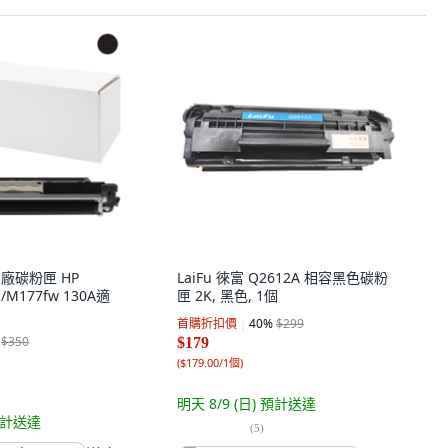
副廠碳粉匣 HP
LaiFu 徠富 Q2612A 相容黑色碳粉
n/M177fw 130A適
匣 2K, 黑色, 1個
首購折扣價
40
%
$299
$350
$179
(
$179.00/1個
)
明天 8/9 (日)
預計送達
計送達
(
5
)