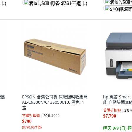
满 $1,500 再
满 $1,500 再省 $75 (王道卡)
$10 酷澎幣
廠黑
EPSON 台灣公司貨 原廠碳粉收集盒
hp 惠普 Smart
AL-C9300N/C13S050610, 黑色, 1
能 自動雙面無線
盒
首購折扣價
2
%
首購折扣價
20
%
$990
$7,790
$790
(
$790.00/1個
)
明天 8/9 (日)
預