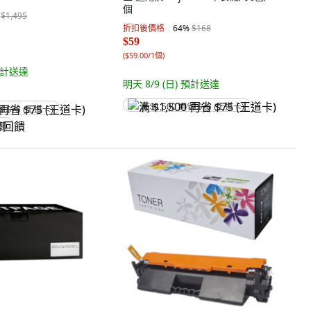
個
$1,495
折扣後價格
64
%
$168
$59
(
$59.00/1個
)
計送達
明天 8/9 (日)
預計送達
满 $1,500 再省 $75 (王道卡)
省 $75 (王道卡)
回饋