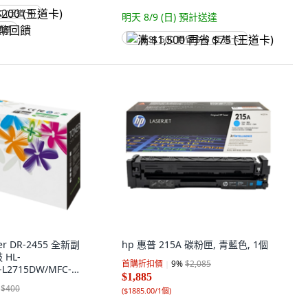
0 (王道卡)
明天 8/9 (日)
預計送達
回饋
满 $1,500 再省 $75 (王道卡)
her DR-2455 全新副
hp 惠普 215A 碳粉匣, 青藍色, 1個
HL-
首購折扣價
9
%
$2,085
-L2715DW/MFC-
$1,885
, 1個
$400
(
$1885.00/1個
)