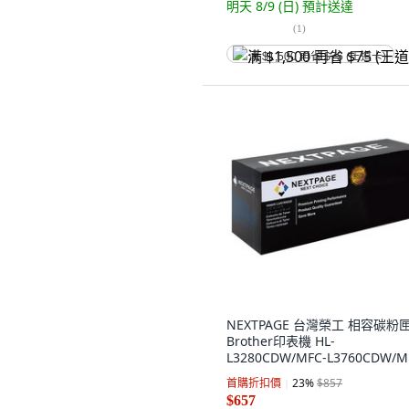
明天 8/9 (日)
預計送達
(
1
)
满 $1,500 再省 $75 (王道卡)
NEXTPAGE 台灣榮工 相容碳粉
Brother印表機 HL-
L3280CDW/MFC-L3760CDW/M
L3780CDW 適用, 藍色, 1個
首購折扣價
23
%
$857
$657