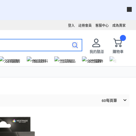
登入
註冊會員
客服中心
成為賣家
我的酷澎
購物車
文具圖書
食品飲料
生活用品
女性服飾
運動戶外
60
每頁筆