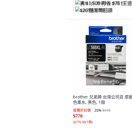
满 $1,500 再省 $75 (王道卡)
$26 酷澎幣回饋
brother 兄弟牌 台灣公司貨 原
色墨水, 黑色, 1個
首購折扣價
20
%
$970
$770
(
$770.00/1個
)