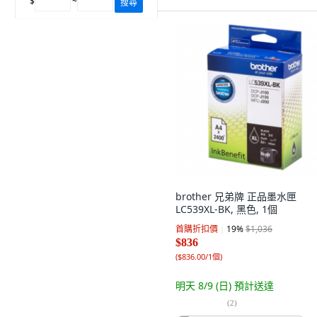
$
~
搜尋
brother 兄弟牌 正品墨水匣
LC539XL-BK, 黑色, 1個
首購折扣價
19
%
$1,036
$836
(
$836.00/1個
)
明天 8/9 (日)
預計送達
(
2
)