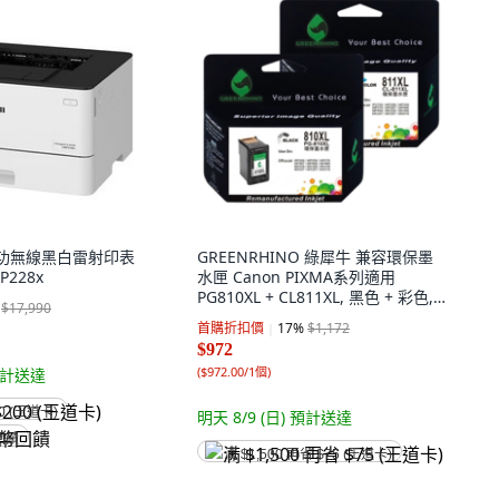
 單功無線黑白雷射印表
GREENRHINO 綠犀牛 兼容環保墨
P228x
水匣 Canon PIXMA系列適用
PG810XL + CL811XL, 黑色 + 彩色,
$17,990
1組
首購折扣價
17
%
$1,172
$972
(
$972.00/1個
)
計送達
0 (王道卡)
明天 8/9 (日)
預計送達
回饋
满 $1,500 再省 $75 (王道卡)