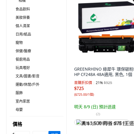
相機
食品飲料
美妝保養
個人清潔
日用/紙品
寵物
保健/醫療
餐廚用品
玩具嗜好
GREENRHINO 綠犀牛 環保碳
HP CF248A 48A適用, 黑色, 1個
文具/圖書/影音
首購折扣價
21
%
$925
運動/休閒/戶外
$725
服飾
(
$725.00/1個
)
室內家居
明天 8/9 (日)
預計送達
母嬰
(
2
)
價格
满 $1,500 再省 $75 (王道卡)