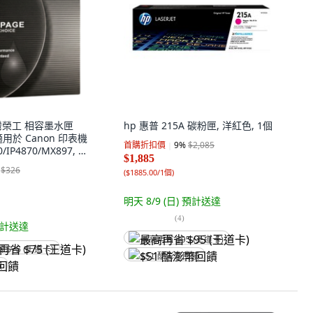
台灣榮工 相容墨水匣
hp 惠普 215A 碳粉匣, 洋紅色, 1個
 適用於 Canon 印表機
首購折扣價
9
%
$2,085
/IP4870/MX897, 1
$1,885
$326
(
$1885.00/1個
)
明天 8/9 (日)
預計送達
(
4
)
計送達
最高再省 $95 (王道卡)
省 $75 (王道卡)
$51 酷澎幣回饋
饋