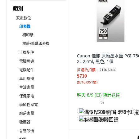
類別
家電數位
印表機
相印紙
標籤/條碼印表機
手機配件
Canon 佳能 原廠墨水匣 PGI-75
XL 22ml, 黑色, 1個
電腦周邊
電腦配件
首購折扣價
21
%
$910
$710
車用周邊
(
$710.00/1個
)
生活家電
明天 8/9 (日)
預計送達
保健家電
(
3
)
季節性家電
满 $1,500 再省 $75 (王道卡)
廚房家電
$23 酷澎幣回饋
吸塵器
音響設備