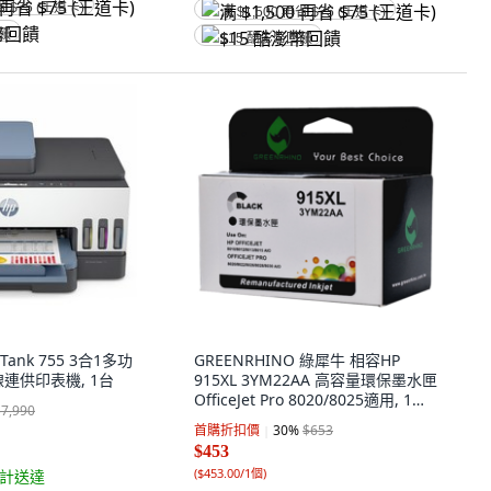
省 $75 (王道卡)
满 $1,500 再省 $75 (王道卡)
回饋
$15 酷澎幣回饋
 Tank 755 3合1多功
GREENRHINO 綠犀牛 相容HP
連供印表機, 1台
915XL 3YM22AA 高容量環保墨水匣
OfficeJet Pro 8020/8025適用, 1個,
$7,990
黑色
首購折扣價
30
%
$653
$453
(
$453.00/1個
)
計送達