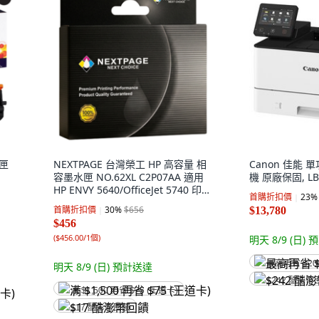
粉匣
NEXTPAGE 台灣榮工 HP 高容量 相
Canon 佳能
容墨水匣 NO.62XL C2P07AA 適用
機 原廠保固, LB
HP ENVY 5640/OfficeJet 5740 印表
首購折扣價
23
%
機, 彩色, 1個
首購折扣價
30
%
$656
$13,780
$456
(
$456.00/1個
)
明天 8/9 (日)
預
最高再省 $20
明天 8/9 (日)
預計送達
$242 酷澎幣
满 $1,500 再省 $75 (王道卡)
$17 酷澎幣回饋