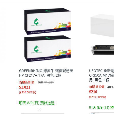
GREENRHINO 綠犀牛 環保碳粉匣
UFOTEC 全新
HP CF217A 17A, 黑色, 2個
CF350A M176
用, 黑色, 1個
首購折扣價
16
%
$1,221
首購折扣價
40
%
$1,021
$210
(
$510.50/1個
)
(
$210.00/1個
)
明天 8/9 (日)
預計送達
明天 8/9 (日)
預
(
5
)