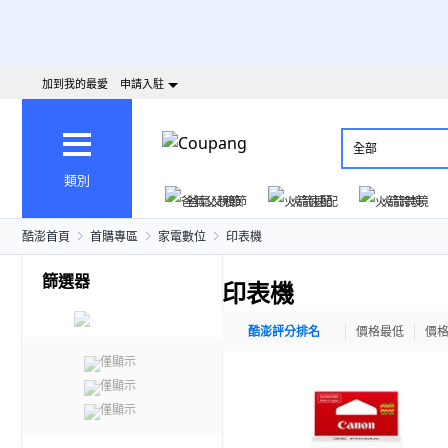
加到我的最愛
申請入駐
全部
類別
爸氣父親節
火箭速配
火箭跨境
酷澎首頁
首購專區
家電數位
印表機
篩選器
印表機
酷澎評分排名
價格最低
價
僅顯示
僅顯示
僅顯示