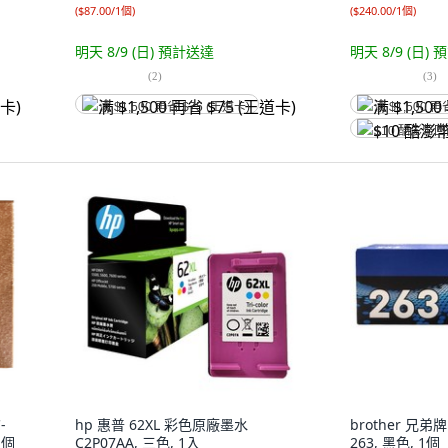
(
$87.00/1個
)
(
$240.00/1個
)
明天 8/9 (日)
預計送達
明天 8/9 (日)
預
(
2
)
(
3
)
满 $1,500 再省 $75 (王道卡)
满 $1,500 再
$10 酷澎幣
-
hp 惠普 62XL 彩色原廠墨水
brother 兄弟
1個
C2P07AA, 三色, 1入
263, 黑色, 1個