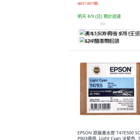
(
$657.00/1個
)
明天 8/9 (日)
預計送達
(
5
)
满 $1,500 再省 $75 (王道卡)
$24 酷澎幣回饋
EPSON 原廠墨水匣 T47E500 SC
P903適用, Light Cyan 淡藍色, 