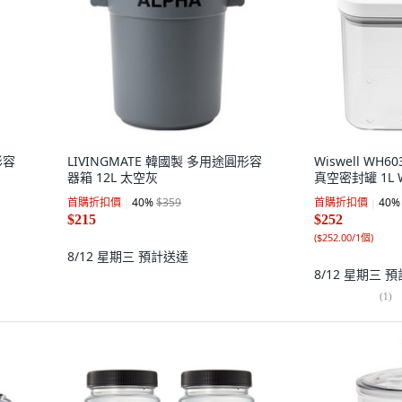
形容
LIVINGMATE 韓國製 多用途圓形容
Wiswell WH
器箱 12L 太空灰
真空密封罐 1L W
首購折扣價
40
%
$359
首購折扣價
40
%
$215
$252
(
$252.00/1個
)
8/12 星期三
預計送達
8/12 星期三
預
(
1
)