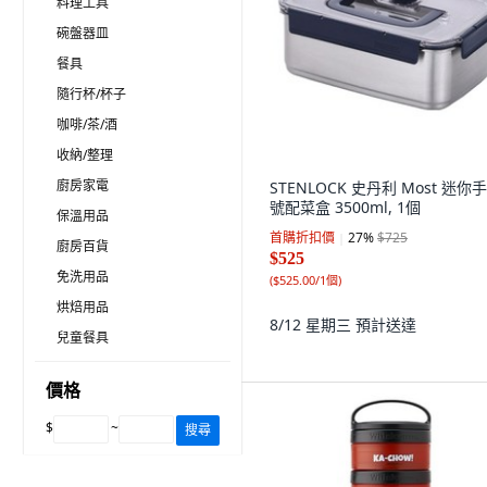
料理工具
碗盤器皿
餐具
隨行杯/杯子
咖啡/茶/酒
收納/整理
廚房家電
STENLOCK 史丹利 Most 迷你
號配菜盒 3500ml, 1個
保溫用品
首購折扣價
27
%
$725
廚房百貨
$525
免洗用品
(
$525.00/1個
)
烘焙用品
8/12 星期三
預計送達
兒童餐具
價格
$
~
搜尋