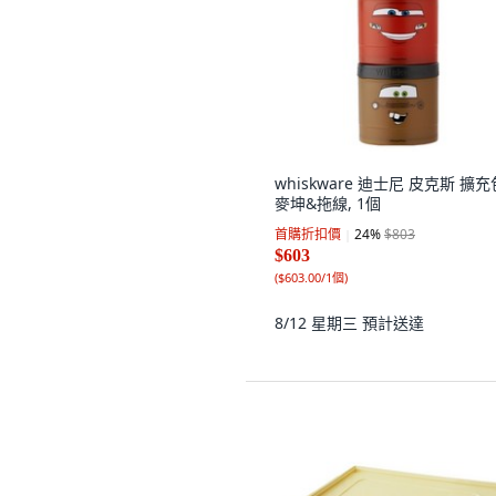
whiskware 迪士尼 皮克斯 擴充
麥坤&拖線, 1個
首購折扣價
24
%
$803
$603
(
$603.00/1個
)
8/12 星期三
預計送達