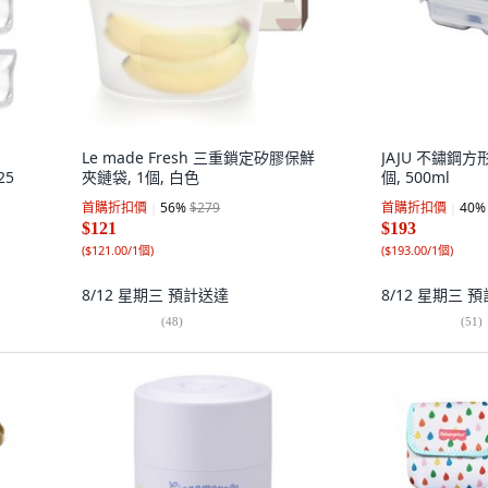
Le made Fresh 三重鎖定矽膠保鮮
JAJU 不鏽鋼方
25
夾鏈袋, 1個, 白色
個, 500ml
首購折扣價
56
%
$279
首購折扣價
40
%
$121
$193
(
$121.00/1個
)
(
$193.00/1個
)
8/12 星期三
預計送達
8/12 星期三
預
(
48
)
(
51
)