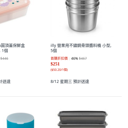
min圓頂蓋保鮮盒
illy 營業用不鏽鋼骨頭醬料桶 小型,
, 1個
5個
$446
首購折扣價
46
%
$467
$251
(
$50.20/1個
)
計送達
8/12 星期三
預計送達