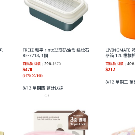
包
FREIZ 和平 rinto琺瑯奶油盒 綠松石
LIVINGMAT
RE-7713, 1個
器箱 12L 柑橘
首購折扣價
29
%
$670
首購折扣價
40
%
$470
$212
(
$470.00/1個
)
8/12 星期三
預
8/13 星期四
預計送達
(
3
)