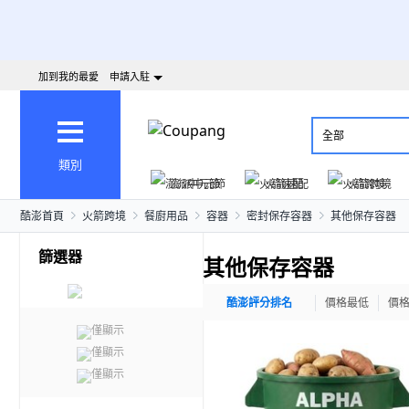
加到我的最愛
申請入駐
全部
類別
澎派中元節
火箭速配
火箭跨境
酷澎首頁
火箭跨境
餐廚用品
容器
密封保存容器
其他保存容器
篩選器
其他保存容器
酷澎評分排名
價格最低
價
僅顯示
僅顯示
僅顯示