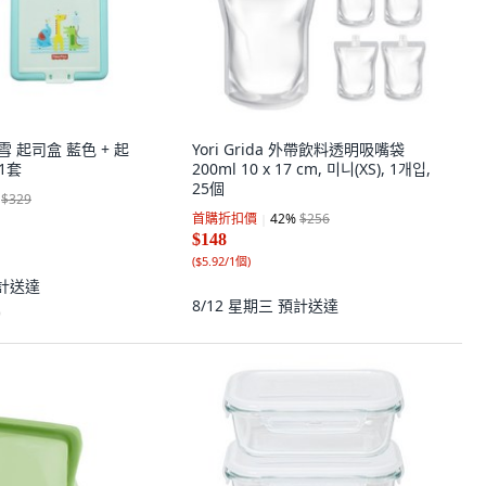
e 費雪 起司盒 藍色 + 起
Yori Grida 外帶飲料透明吸嘴袋
1套
200ml 10 x 17 cm, 미니(XS), 1개입,
25個
$329
首購折扣價
42
%
$256
$148
(
$5.92/1個
)
計送達
8/12 星期三
預計送達
)