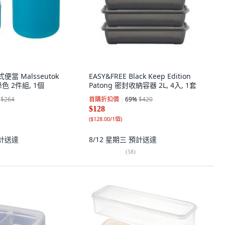
式便當 Malsseutok
EASY&FREE Black Keep Edition
色 2件組, 1個
Patong 密封收納容器 2L, 4入, 1套
$264
首購折扣價
69
%
$420
$128
(
$128.00/1個
)
計送達
8/12 星期三
預計送達
(
58
)