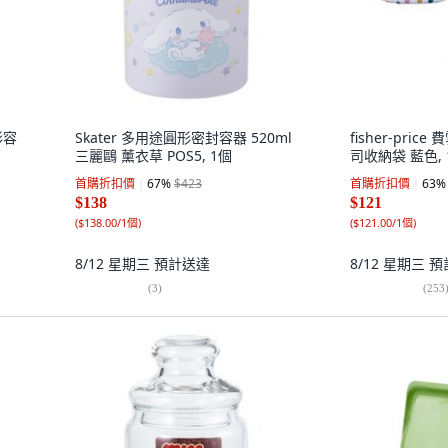
形容
Skater 多用途圓形密封容器 520ml
fisher-pric
三麗鷗 薰衣草 POS5, 1個
司收納袋 藍色, 
首購折扣價
67
%
$423
首購折扣價
63
%
$138
$121
(
$138.00/1個
)
(
$121.00/1個
)
8/12 星期三
預計送達
8/12 星期三
預
(
3
)
(
253