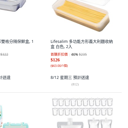
形雙格分隔保鮮盒, 1
Lifesalim 多功能方形義大利麵收納
盒 白色, 2入
$322
首購折扣價
46
%
$235
$126
(
$63.00/1個
)
計送達
8/12 星期三
預計送達
(
812
)