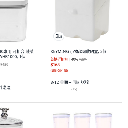
6030專用 可相容 蔬菜
KEYMING 小物起司收納盒, 3個
HB1000, 1個
首購折扣價
40
%
$281
$420
$168
(
$56.00/1個
)
8/12 星期三
預計送達
計送達
(
15
)