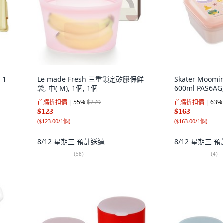
 1
Le made Fresh 三重鎖定矽膠保鮮
Skater Moo
袋, 中( M), 1個, 1個
600ml PAS6AG
首購折扣價
55
%
$279
首購折扣價
63
%
$123
$163
(
$123.00/1個
)
(
$163.00/1個
)
8/12 星期三
預計送達
8/12 星期三
預
(
58
)
(
4
)