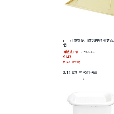
mir 可重複使用烘焙PP麵團盒蓋,
個
首購折扣價
62
%
$385
$143
(
$143.00/1個
)
8/12 星期三
預計送達
(
2
)