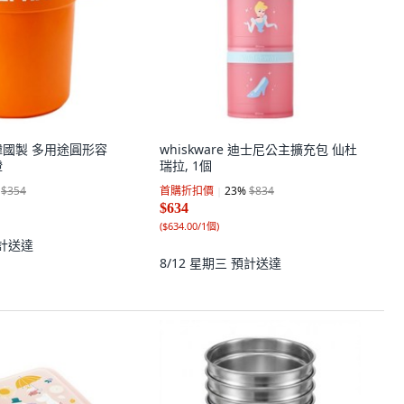
E 韓國製 多用途圓形容
whiskware 迪士尼公主擴充包 仙杜
橙
瑞拉, 1個
$354
首購折扣價
23
%
$834
$634
(
$634.00/1個
)
計送達
8/12 星期三
預計送達