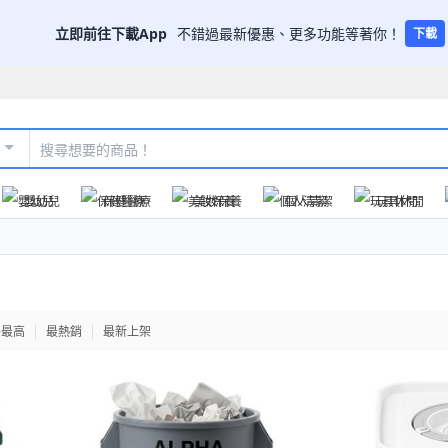
立即前往下載App
不錯過最新優惠、更多功能等著你！
下載
嬰幼兒
保健醫療
美妝保養
個人清潔
玩具休閒
格最高
最熱銷
最新上架