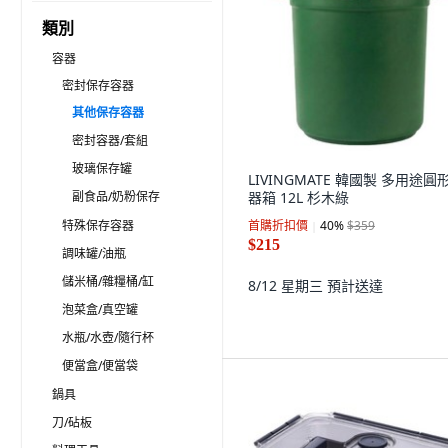
類別
容器
密封保存容器
其他保存容器
密封容器/套組
玻璃保存罐
LIVINGMATE 韓國製 多用途圓
副食品/奶粉保存
器箱 12L 杉木綠
特殊保存容器
首購折扣價
40
%
$359
$215
調味罐/油瓶
儲米桶/雜糧桶/缸
8/12 星期三
預計送達
泡菜盒/真空罐
水瓶/水壺/隨行杯
便當盒/便當袋
鍋具
刀/砧板