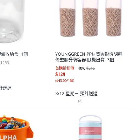
啡膠囊收納盒, 1個
YOUNGGREEN PP材質圓形透明麵
條塑膠分裝容器 隨機出貨, 3個
$253
首購折扣價
40
%
$215
$129
(
$43.00/1個
)
計送達
8/12 星期三
預計送達
)
(
8
)