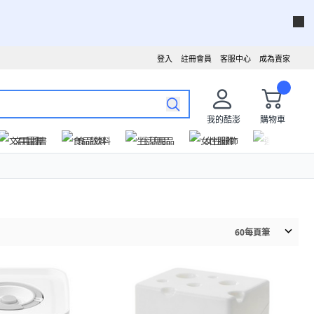
登入
註冊會員
客服中心
成為賣家
我的酷澎
購物車
文具圖書
食品飲料
生活用品
女性服飾
運動戶外
60
每頁筆