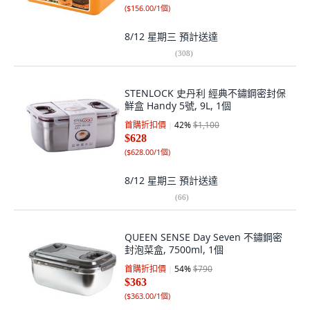
(
$156.00/1個
)
8/12 星期三
預計送達
(
308
)
STENLOCK 史丹利 經典不鏽鋼密封保
鮮盒 Handy 5號, 9L, 1個
首購折扣價
42
%
$1,100
$628
(
$628.00/1個
)
8/12 星期三
預計送達
(
66
)
QUEEN SENSE Day Seven 不鏽鋼密
封泡菜盒, 7500ml, 1個
首購折扣價
54
%
$790
$363
(
$363.00/1個
)