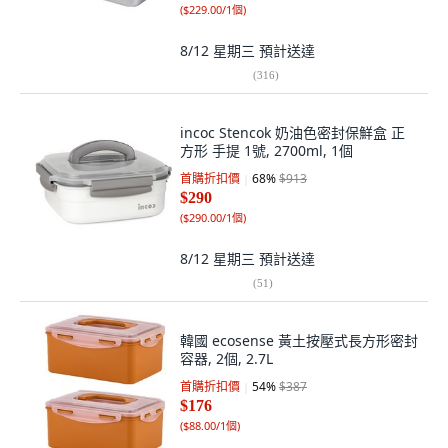
(
$229.00/1個
)
8/12 星期三
預計送達
(
316
)
incoc Stencok 奶油色密封保鮮盒 正
方形 手提 1號, 2700ml, 1個
首購折扣價
68
%
$913
$290
(
$290.00/1個
)
8/12 星期三
預計送達
(
51
)
韓國 ecosense 黃土按壓式長方形密封
容器, 2個, 2.7L
首購折扣價
54
%
$387
$176
(
$88.00/1個
)