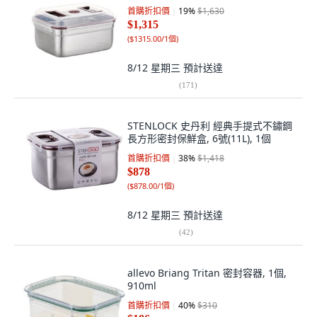
首購折扣價
19
%
$1,630
$1,315
(
$1315.00/1個
)
8/12 星期三
預計送達
(
171
)
STENLOCK 史丹利 經典手提式不鏽鋼
長方形密封保鮮盒, 6號(11L), 1個
首購折扣價
38
%
$1,418
$878
(
$878.00/1個
)
8/12 星期三
預計送達
(
42
)
allevo Briang Tritan 密封容器, 1個,
910ml
首購折扣價
40
%
$310