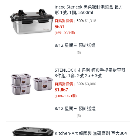
incoc Stencok 黑色密封泡菜盒 長方
形 1號, 1個, 5500ml
首購折扣價
50
%
$1,318
$651
(
$651.00/1個
)
8/12 星期三
預計送達
(
5
)
STENLOCK 史丹利 經典手提密封容器
3件組, 1套, 2號 2p + 3號
首購折扣價
39
%
$3,080
$1,867
(
$1867.00/1套
)
8/12 星期三
預計送達
(
5
)
Kitchen-Art 韓國製 無研磨劑 巨大304