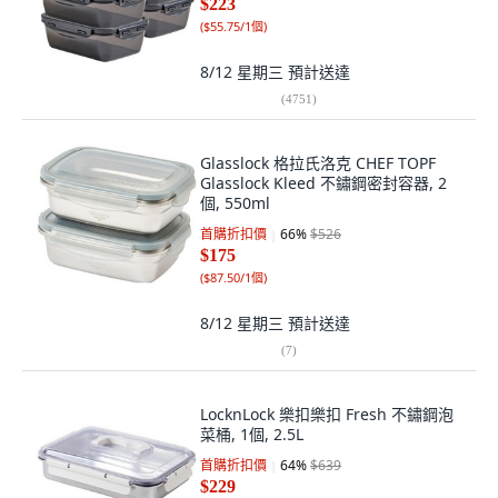
$223
(
$55.75/1個
)
8/12 星期三
預計送達
(
4751
)
Glasslock 格拉氏洛克 CHEF TOPF
Glasslock Kleed 不鏽鋼密封容器, 2
個, 550ml
首購折扣價
66
%
$526
$175
(
$87.50/1個
)
8/12 星期三
預計送達
(
7
)
LocknLock 樂扣樂扣 Fresh 不鏽鋼泡
菜桶, 1個, 2.5L
首購折扣價
64
%
$639
$229