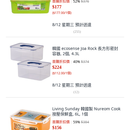
首購折扣價
52
%
$376
$177
(
$177.00/1個
)
8/12 星期三
預計送達
(
255
)
韓國 ecosense Joa Rock 長方形密封
容器, 2個, 4.3L
首購折扣價
40
%
$374
$224
(
$112.00/1個
)
8/12 星期三
預計送達
(
12
)
Living Sunday 韓國製 Nureom Cook
按壓保鮮盒, 6L, 1個
首購折扣價
59
%
$384
$156