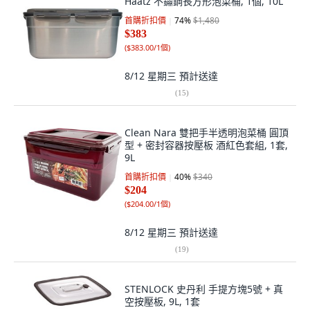
Haatz 不鏽鋼長方形泡菜桶, 1個, 10L
首購折扣價
74
%
$1,480
$383
(
$383.00/1個
)
8/12 星期三
預計送達
(
15
)
Clean Nara 雙把手半透明泡菜桶 圓頂
型 + 密封容器按壓板 酒紅色套組, 1套,
9L
首購折扣價
40
%
$340
$204
(
$204.00/1個
)
8/12 星期三
預計送達
(
19
)
STENLOCK 史丹利 手提方塊5號 + 真
空按壓板, 9L, 1套