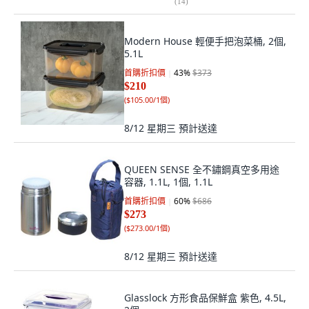
(
14
)
Modern House 輕便手把泡菜桶, 2個,
5.1L
首購折扣價
43
%
$373
$210
(
$105.00/1個
)
8/12 星期三
預計送達
QUEEN SENSE 全不鏽鋼真空多用途
容器, 1.1L, 1個, 1.1L
首購折扣價
60
%
$686
$273
(
$273.00/1個
)
8/12 星期三
預計送達
Glasslock 方形食品保鮮盒 紫色, 4.5L,