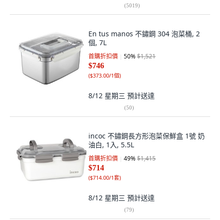
(
5019
)
En tus manos 不鏽鋼 304 泡菜桶, 2
個, 7L
首購折扣價
50
%
$1,521
$746
(
$373.00/1個
)
8/12 星期三
預計送達
(
50
)
incoc 不鏽鋼長方形泡菜保鮮盒 1號 奶
油白, 1入, 5.5L
首購折扣價
49
%
$1,415
$714
(
$714.00/1套
)
8/12 星期三
預計送達
(
79
)