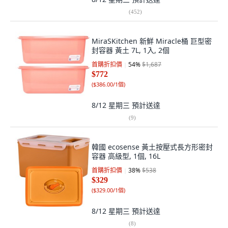
(
452
)
MiraSKitchen 新鮮 Miracle桶 巨型密
封容器 黃土 7L, 1入, 2個
首購折扣價
54
%
$1,687
$772
(
$386.00/1個
)
8/12 星期三
預計送達
(
9
)
韓國 ecosense 黃土按壓式長方形密封
容器 高級型, 1個, 16L
首購折扣價
38
%
$538
$329
(
$329.00/1個
)
8/12 星期三
預計送達
(
8
)