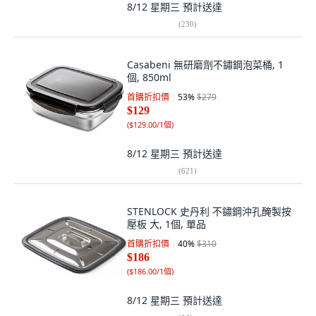
8/12 星期三
預計送達
(
230
)
Casabeni 無研磨劑不鏽鋼泡菜桶, 1
個, 850ml
首購折扣價
53
%
$279
$129
(
$129.00/1個
)
8/12 星期三
預計送達
(
621
)
STENLOCK 史丹利 不鏽鋼沖孔醃製按
壓板 大, 1個, 單品
首購折扣價
40
%
$310
$186
(
$186.00/1個
)
8/12 星期三
預計送達