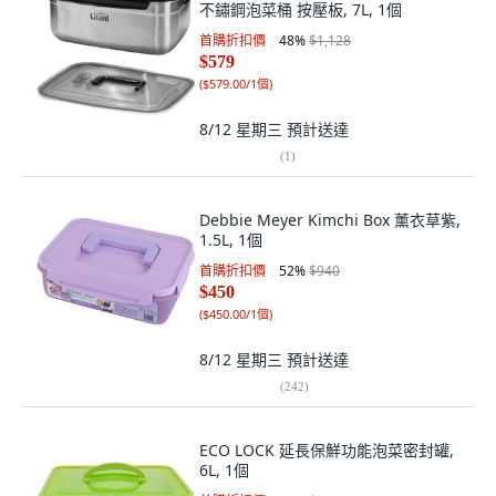
不鏽鋼泡菜桶 按壓板, 7L, 1個
首購折扣價
48
%
$1,128
$579
(
$579.00/1個
)
8/12 星期三
預計送達
(
1
)
Debbie Meyer Kimchi Box 薰衣草紫,
1.5L, 1個
首購折扣價
52
%
$940
$450
(
$450.00/1個
)
8/12 星期三
預計送達
(
242
)
ECO LOCK 延長保鮮功能泡菜密封罐,
6L, 1個