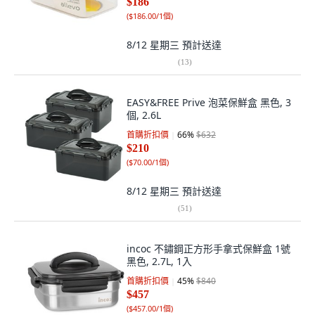
$186
(
$186.00/1個
)
8/12 星期三
預計送達
(
13
)
EASY&FREE Prive 泡菜保鮮盒 黑色, 3
個, 2.6L
首購折扣價
66
%
$632
$210
(
$70.00/1個
)
8/12 星期三
預計送達
(
51
)
incoc 不鏽鋼正方形手拿式保鮮盒 1號
黑色, 2.7L, 1入
首購折扣價
45
%
$840
$457
(
$457.00/1個
)