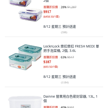
2個
首購折扣價
28
%
$1,287
$917
(
$458.50/1套
)
8/12 星期三
預計送達
(
598
)
LocknLock 樂扣樂扣 FRESH MEDI 單
把手泡菜桶, 2個, 3.6L
首購折扣價
63
%
$517
$187
(
$93.50/1個
)
8/12 星期三
預計送達
(
1184
)
Dainne 營業用白色密封容器, 13L, 1
個
首購折扣價
40
%
$207