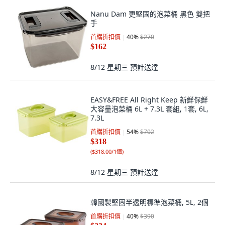
Nanu Dam 更堅固的泡菜桶 黑色 雙把
手
首購折扣價
40
%
$270
$162
8/12 星期三
預計送達
EASY&FREE All Right Keep 新鮮保鮮
大容量泡菜桶 6L + 7.3L 套組, 1套, 6L,
7.3L
首購折扣價
54
%
$702
$318
(
$318.00/1個
)
8/12 星期三
預計送達
韓國製堅固半透明標準泡菜桶, 5L, 2個
首購折扣價
40
%
$390