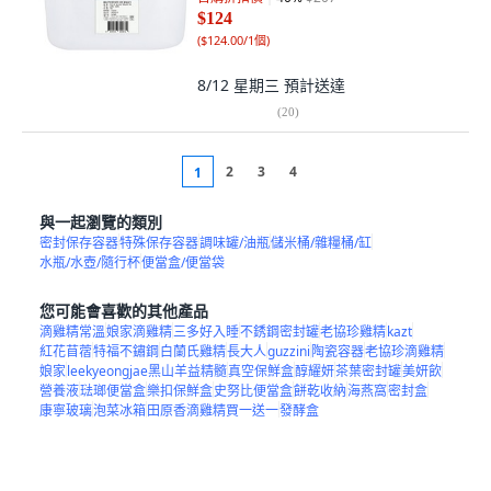
$124
(
$124.00/1個
)
8/12 星期三
預計送達
(
20
)
2
3
4
1
與一起瀏覽的類別
密封保存容器
特殊保存容器
調味罐/油瓶
儲米桶/雜糧桶/缸
水瓶/水壺/隨行杯
便當盒/便當袋
您可能會喜歡的其他產品
滴雞精常溫
娘家滴雞精
三多好入睡
不銹鋼密封罐
老協珍雞精
kazt
紅花苜蓿
特福不鏽鋼
白蘭氏雞精
長大人
guzzini
陶瓷容器
老協珍滴雞精
娘家
leekyeongjae黑山羊益精髓
真空保鮮盒
醇耀妍
茶葉密封罐
美妍飲
營養液
琺瑯便當盒
樂扣保鮮盒
史努比便當盒
餅乾收納
海燕窩
密封盒
康寧玻璃
泡菜冰箱
田原香滴雞精買一送一
發酵盒