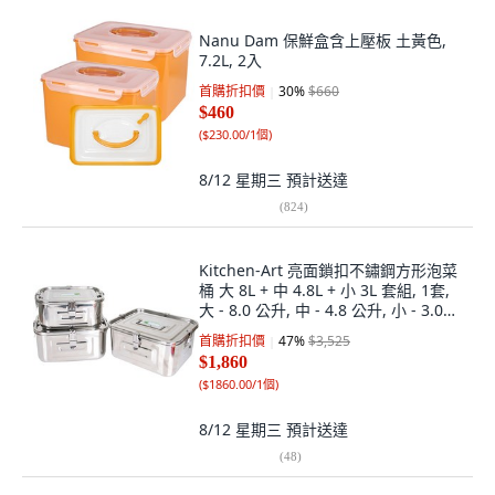
Nanu Dam 保鮮盒含上壓板 土黃色,
7.2L, 2入
首購折扣價
30
%
$660
$460
(
$230.00/1個
)
8/12 星期三
預計送達
(
824
)
Kitchen-Art 亮面鎖扣不鏽鋼方形泡菜
桶 大 8L + 中 4.8L + 小 3L 套組, 1套,
大 - 8.0 公升, 中 - 4.8 公升, 小 - 3.0
公升
首購折扣價
47
%
$3,525
$1,860
(
$1860.00/1個
)
8/12 星期三
預計送達
(
48
)