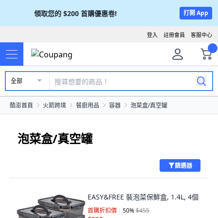
領取您的
$200
首購優惠卷!
打開 App
登入
註冊會員
客服中心
全部
酷澎首頁
火箭跨境
餐廚用品
容器
泡菜盒/真空罐
泡菜盒/真空罐
篩選器
EASY&FREE 裝泡菜保鮮盒, 1.4L, 4個
首購折扣價
50
%
$455