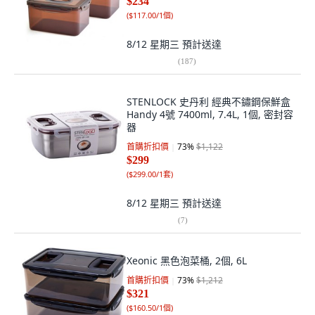
$234
(
$117.00/1個
)
8/12 星期三
預計送達
(
187
)
STENLOCK 史丹利 經典不鏽鋼保鮮盒
Handy 4號 7400ml, 7.4L, 1個, 密封容
器
首購折扣價
73
%
$1,122
$299
(
$299.00/1套
)
8/12 星期三
預計送達
(
7
)
Xeonic 黑色泡菜桶, 2個, 6L
首購折扣價
73
%
$1,212
$321
(
$160.50/1個
)