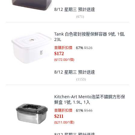
8/12 星期三
預計送達
(
671
)
Tank 白色密封按壓保鮮容器 9號, 1個,
23L
首購折扣價
67
%
$526
$172
(
$172.00/1個
)
8/12 星期三
預計送達
(
1153
)
Kitchen-Art Mento泡菜不鏽鋼方形保
鮮盒 1號, 1.9L, 1入
首購折扣價
61
%
$546
$211
(
$211.00/1套
)
8/12 星期三
預計送達