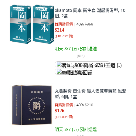
okamoto 岡本 衛生套 潮感潤滑型, 10
個, 2盒
首購折扣價
40
%
$358
$214
(
$10.70/1個
)
明天 8/7 (五)
預計送達
(
805
)
满 $1,500 再省 $75 (王道卡)
$9 酷澎幣回饋
丸龜製套 衛生套 職人潤感尊爵藍 滋潤
型, 6個, 1盒
首購折扣價
40
%
$210
$126
(
$21.00/1個
)
明天 8/7 (五)
預計送達