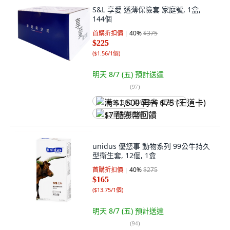
S&L 享愛 透薄保險套 家庭號, 1盒,
144個
首購折扣價
40
%
$375
$225
(
$1.56/1個
)
明天 8/7 (五)
預計送達
(
97
)
满 $1,500 再省 $75 (王道卡)
$7 酷澎幣回饋
unidus 優您事 動物系列 99公牛持久
型衛生套, 12個, 1盒
首購折扣價
40
%
$275
$165
(
$13.75/1個
)
明天 8/7 (五)
預計送達
(
94
)