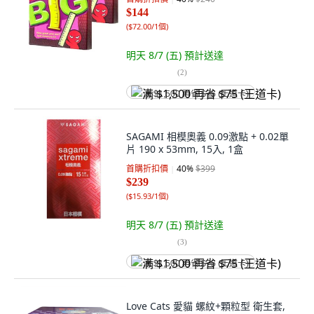
$144
(
$72.00/1個
)
明天 8/7 (五)
預計送達
(
2
)
满 $1,500 再省 $75 (王道卡)
SAGAMI 相模奧義 0.09激點 + 0.02單
片 190 x 53mm, 15入, 1盒
首購折扣價
40
%
$399
$239
(
$15.93/1個
)
明天 8/7 (五)
預計送達
(
3
)
满 $1,500 再省 $75 (王道卡)
Love Cats 愛貓 螺紋+顆粒型 衛生套,