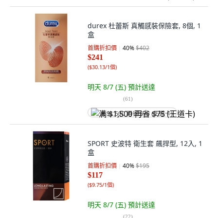
durex 杜蕾斯 真觸感裝保險套, 8個, 1
盒
首購折扣價
40
%
$402
$241
(
$30.13/1個
)
明天 8/7 (五)
預計送達
(
61
)
满 $1,500 再省 $75 (王道卡)
SPORT 史波特 衛生套 飆捍型, 12入, 1
盒
首購折扣價
40
%
$195
$117
(
$9.75/1個
)
明天 8/7 (五)
預計送達
(
22
)