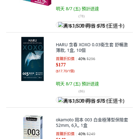
明天 8/7 (五)
預計送達
(
78
)
满 $1,500 再省 $75 (王道卡)
HARU 含春 XOXO 0.03衛生套 舒暢激
薄款, 1盒, 10個
首購折扣價
40
%
$296
$177
(
$17.70/1個
)
明天 8/7 (五)
預計送達
(
86
)
满 $1,500 再省 $75 (王道卡)
okamoto 岡本 003 白金極薄型保險套
52mm, 6入, 1盒
首購折扣價
40
%
$249