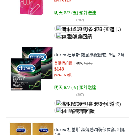
(
$4.17/1個
)
明天 8/7 (五)
預計送達
(
202
)
满 $1,500 再省 $75 (王道卡)
$1 酷澎幣回饋
durex 杜蕾斯 飆風碼保險套, 3個, 2盒
首購折扣價
40
%
$248
$148
(
$24.67/1個
)
明天 8/7 (五)
預計送達
(
297
)
满 $1,500 再省 $75 (王道卡)
$11 酷澎幣回饋
durex 杜蕾斯 超薄勁潤裝保險套, 5個,
2盒