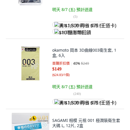
明天 8/7 (五)
預計送達
(
5
)
满 $1,500 再省 $75 (王道卡)
$10 酷澎幣回饋
okamoto 岡本 3D曲線003衛生套, 1
盒, 6入
首購折扣價
40
%
$249
$149
(
$24.83/1個
)
明天 8/7 (五)
預計送達
(
240
)
满 $1,500 再省 $75 (王道卡)
SAGAMI 相模 元祖 001 極潤裝衛生套
大碼 L, 12片, 2盒