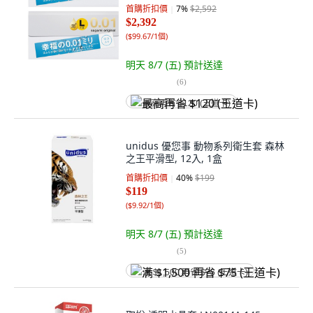
首購折扣價
7
%
$2,592
$2,392
(
$99.67/1個
)
明天 8/7 (五)
預計送達
(
6
)
最高再省 $120 (王道卡)
unidus 優您事 動物系列衛生套 森林
之王平滑型, 12入, 1盒
首購折扣價
40
%
$199
$119
(
$9.92/1個
)
明天 8/7 (五)
預計送達
(
5
)
满 $1,500 再省 $75 (王道卡)