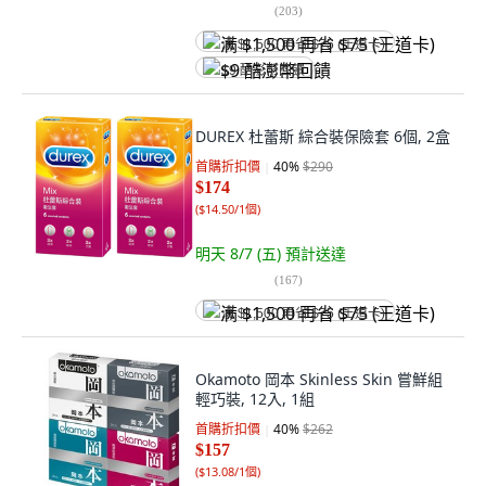
(
203
)
满 $1,500 再省 $75 (王道卡)
$9 酷澎幣回饋
DUREX 杜蕾斯 綜合裝保險套 6個, 2盒
首購折扣價
40
%
$290
$174
(
$14.50/1個
)
明天 8/7 (五)
預計送達
(
167
)
满 $1,500 再省 $75 (王道卡)
Okamoto 岡本 Skinless Skin 嘗鮮組
輕巧裝, 12入, 1組
首購折扣價
40
%
$262
$157
(
$13.08/1個
)