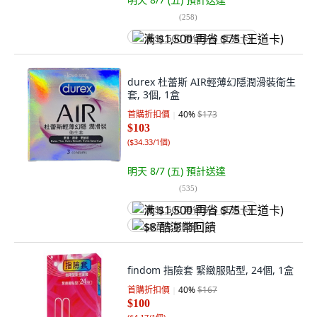
(
258
)
满 $1,500 再省 $75 (王道卡)
durex 杜蕾斯 AIR輕薄幻隱潤滑裝衛生
套, 3個, 1盒
首購折扣價
40
%
$173
$103
(
$34.33/1個
)
明天 8/7 (五)
預計送達
(
535
)
满 $1,500 再省 $75 (王道卡)
$8 酷澎幣回饋
findom 指險套 緊緻服貼型, 24個, 1盒
首購折扣價
40
%
$167
$100