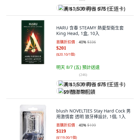
满 $1,500 再省 $75 (王道卡)
HARU 含春 STEAMY 熱愛型衛生套
King Head, 1盒, 10入
首購折扣價
40
%
$336
$201
(
$20.10/1個
)
明天 8/7 (五)
預計送達
(
246
)
满 $1,500 再省 $75 (王道卡)
$9 酷澎幣回饋
blush NOVELTIES Stay Hard Cock 男
用激情套 透明 狼牙棒設計, 1個, 1入
首購折扣價
40
%
$199
$119
(
$119.00/1個
)