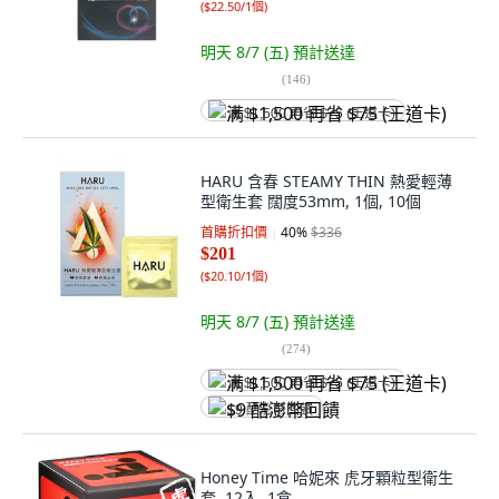
(
$22.50/1個
)
明天 8/7 (五)
預計送達
(
146
)
满 $1,500 再省 $75 (王道卡)
HARU 含春 STEAMY THIN 熱愛輕薄
型衛生套 闊度53mm, 1個, 10個
首購折扣價
40
%
$336
$201
(
$20.10/1個
)
明天 8/7 (五)
預計送達
(
274
)
满 $1,500 再省 $75 (王道卡)
$9 酷澎幣回饋
Honey Time 哈妮來 虎牙顆粒型衛生
套, 12入, 1盒