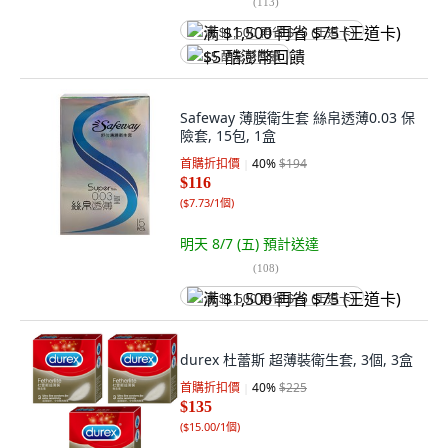
(
113
)
满 $1,500 再省 $75 (王道卡)
$5 酷澎幣回饋
Safeway 薄膜衛生套 絲帛透薄0.03 保
險套, 15包, 1盒
首購折扣價
40
%
$194
$116
(
$7.73/1個
)
明天 8/7 (五)
預計送達
(
108
)
满 $1,500 再省 $75 (王道卡)
durex 杜蕾斯 超薄裝衛生套, 3個, 3盒
首購折扣價
40
%
$225
$135
(
$15.00/1個
)