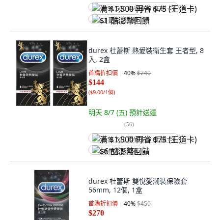
满 $1,500 再省 $75 (王道卡)
$1 酷澎幣回饋
durex 杜蕾斯 熱愛裝衛生套 王者型, 8
入, 2盒
首購折扣價
40
%
$240
$144
(
$9.00/1個
)
明天 8/7 (五)
預計送達
(
56
)
满 $1,500 再省 $75 (王道卡)
$6 酷澎幣回饋
durex 杜蕾斯 雙悅愛潮裝保險套
56mm, 12個, 1盒
首購折扣價
40
%
$450
$270