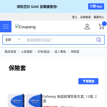
領取您的
$200
首購優惠卷!
打開 App
登入
註冊會員
客服中心
全部
酷澎首頁
火箭速配
日用/紙品
成人專區
保險套
保險套
篩選器
Safeway 無感超薄型衛生套, 12個, 2
盒