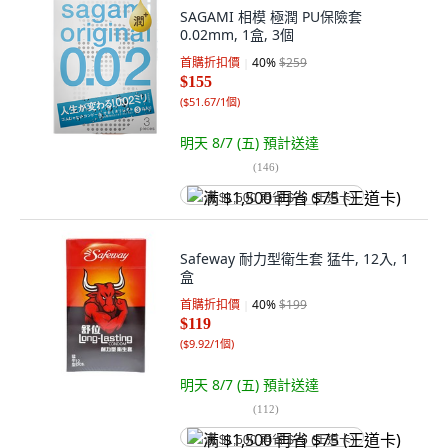
SAGAMI 相模 極潤 PU保險套
0.02mm, 1盒, 3個
首購折扣價
40
%
$259
$155
(
$51.67/1個
)
明天 8/7 (五)
預計送達
(
146
)
满 $1,500 再省 $75 (王道卡)
Safeway 耐力型衛生套 猛牛, 12入, 1
盒
首購折扣價
40
%
$199
$119
(
$9.92/1個
)
明天 8/7 (五)
預計送達
(
112
)
满 $1,500 再省 $75 (王道卡)