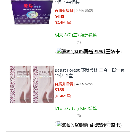
1個, 144個裝
首購折扣價
29
%
$689
$489
(
$3.40/1個
)
明天 8/7 (五)
預計送達
(
1
)
满 $1,500 再省 $75 (王道卡)
Beast Forest 野獸叢林 三合一衛生套,
12個, 2盒
首購折扣價
40
%
$259
$155
(
$6.46/1個
)
明天 8/7 (五)
預計送達
(
3
)
满 $1,500 再省 $75 (王道卡)