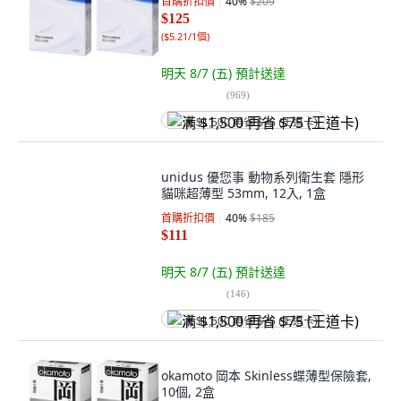
首購折扣價
40
%
$209
$125
(
$5.21/1個
)
明天 8/7 (五)
預計送達
(
969
)
满 $1,500 再省 $75 (王道卡)
unidus 優您事 動物系列衛生套 隱形
貓咪超薄型 53mm, 12入, 1盒
首購折扣價
40
%
$185
$111
明天 8/7 (五)
預計送達
(
146
)
满 $1,500 再省 $75 (王道卡)
okamoto 岡本 Skinless蝶薄型保險套,
10個, 2盒