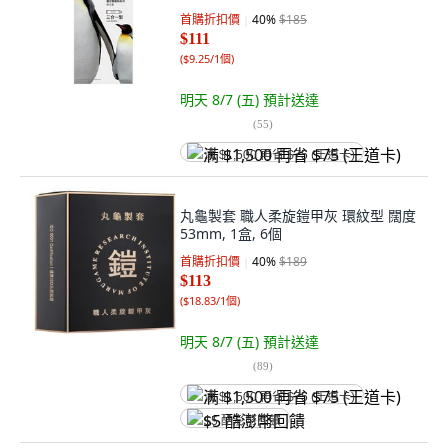
首購折扣價
40
%
$185
$111
(
$9.25/1個
)
明天 8/7 (五)
預計送達
(
55
)
满 $1,500 再省 $75 (王道卡)
丸龜製套 職人柔旋鎧甲灰 環紋型 闊度
53mm, 1盒, 6個
首購折扣價
40
%
$189
$113
(
$18.83/1個
)
明天 8/7 (五)
預計送達
(
89
)
满 $1,500 再省 $75 (王道卡)
$5 酷澎幣回饋