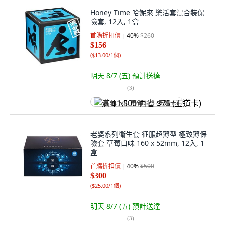
Honey Time 哈妮來 樂活套混合裝保
險套, 12入, 1盒
首購折扣價
40
%
$260
$156
(
$13.00/1個
)
明天 8/7 (五)
預計送達
(
3
)
满 $1,500 再省 $75 (王道卡)
老婆系列衛生套 征服超薄型 極致薄保
險套 草莓口味 160 x 52mm, 12入, 1
盒
首購折扣價
40
%
$500
$300
(
$25.00/1個
)
明天 8/7 (五)
預計送達
(
3
)