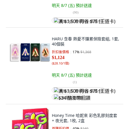
明天 8/7 (五)
預計送達
(
90
)
满 $1,500 再省 $75 (王道卡)
HARU 含春 熱愛不嫌累保險套組, 1套,
40個裝
折扣後價格
17
%
$1,368
$1,124
(
$28.10/1個
)
明天 8/7 (五)
預計送達
(
1
)
满 $1,500 再省 $75 (王道卡)
$34 酷澎幣回饋
Honey Time 哈妮來 彩色乳膠刻度套
+ 夜光套, 1枚, 2盒
首購折扣價
40
%
$240