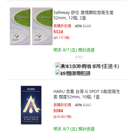
Safeway 舒位 激情顆粒型衛生套
52mm, 12個, 2盒
首購折扣價
40
%
$208
$124
(
$5.17/1個
)
明天 8/7 (五)
預計送達
(
132
)
满 $1,500 再省 $75 (王道卡)
$9 酷澎幣回饋
HARU 含春 台灣 G SPOT G點型衛生
套 闊度52mm, 10個, 1盒
首購折扣價
40
%
$307
$184
(
$18.40/1個
)
明天 8/7 (五)
預計送達