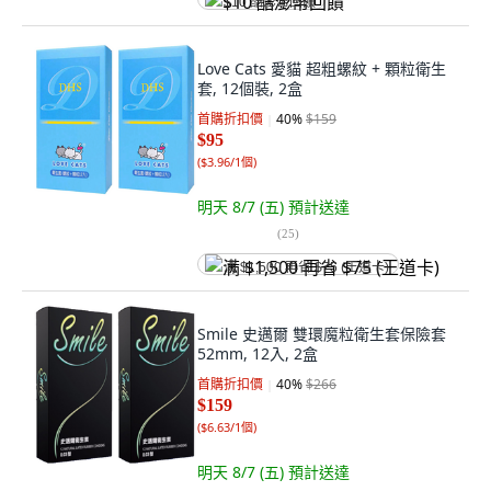
$10 酷澎幣回饋
Love Cats 愛貓 超粗螺紋 + 顆粒衛生
套, 12個裝, 2盒
首購折扣價
40
%
$159
$95
(
$3.96/1個
)
明天 8/7 (五)
預計送達
(
25
)
满 $1,500 再省 $75 (王道卡)
Smile 史邁爾 雙環魔粒衛生套保險套
52mm, 12入, 2盒
首購折扣價
40
%
$266
$159
(
$6.63/1個
)
明天 8/7 (五)
預計送達