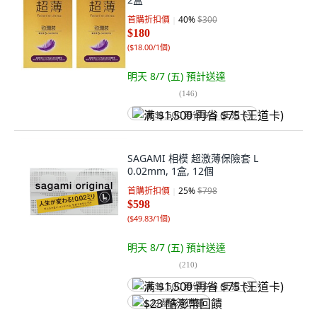
首購折扣價
40
%
$300
$180
(
$18.00/1個
)
明天 8/7 (五)
預計送達
(
146
)
满 $1,500 再省 $75 (王道卡)
SAGAMI 相模 超激薄保險套 L
0.02mm, 1盒, 12個
首購折扣價
25
%
$798
$598
(
$49.83/1個
)
明天 8/7 (五)
預計送達
(
210
)
满 $1,500 再省 $75 (王道卡)
$23 酷澎幣回饋