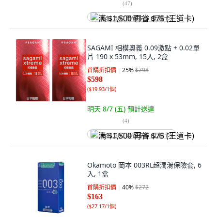
(
47
)
满 $1,500 再省 $75 (王道卡)
SAGAMI 相模奧義 0.09激點 + 0.02單
片 190 x 53mm, 15入, 2盒
首購折扣價
25
%
$798
$598
(
$19.93/1個
)
明天 8/7 (五)
預計送達
(
4
)
满 $1,500 再省 $75 (王道卡)
Okamoto 岡本 003RL超潤滑保險套, 6
入, 1盒
首購折扣價
40
%
$272
$163
(
$27.17/1個
)