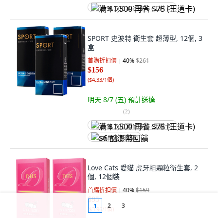
满 $1,500 再省 $75 (王道卡)
SPORT 史波特 衛生套 超薄型, 12個, 3
盒
首購折扣價
40
%
$261
$156
(
$4.33/1個
)
明天 8/7 (五)
預計送達
(
2
)
满 $1,500 再省 $75 (王道卡)
$6 酷澎幣回饋
Love Cats 愛貓 虎牙粗顆粒衛生套, 2
個, 12個裝
首購折扣價
40
%
$159
$95
2
3
1
(
$3.96/1個
)