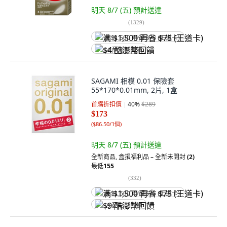
明天 8/7 (五)
預計送達
(
1329
)
满 $1,500 再省 $75 (王道卡)
$4 酷澎幣回饋
SAGAMI 相模 0.01 保險套
55*170*0.01mm, 2片, 1盒
首購折扣價
40
%
$289
$173
(
$86.50/1個
)
明天 8/7 (五)
預計送達
全新商品
,
盒損福利品 – 全新未開封
(2)
最低
155
(
332
)
满 $1,500 再省 $75 (王道卡)
$9 酷澎幣回饋