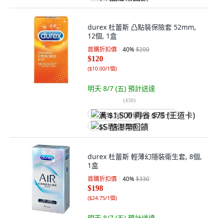
durex 杜蕾斯 凸點裝保險套 52mm,
12個, 1盒
首購折扣價
40
%
$200
$120
(
$10.00/1個
)
明天 8/7 (五)
預計送達
(
430
)
满 $1,500 再省 $75 (王道卡)
$5 酷澎幣回饋
durex 杜蕾斯 輕薄幻隱裝衛生套, 8個,
1盒
首購折扣價
40
%
$330
$198
(
$24.75/1個
)
明天 8/7 (五)
預計送達