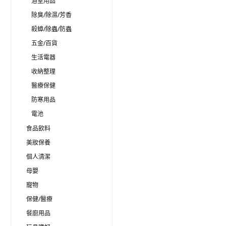
浴室用品
除臭/除濕/芳香
殺蟑/除蟲/防蟲
五金/百貨
生活電器
收納整理
醫療保健
防寒用品
電池
食品飲料
美妝保養
個人清潔
母嬰
寵物
保健/醫療
餐廚用品