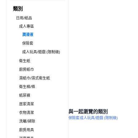
類別
日用/紙品
成人專區
潤滑液
保險套
成人玩具/遊戲 (限制級)
衛生紙
廚房紙巾
濕紙巾/濕式衛生紙
衛生棉/條
紙尿褲
居家清潔
與一起瀏覽的類別
衣物清潔
保險套
成人玩具/遊戲 (限制級)
洗曬/掃除
廚房用具