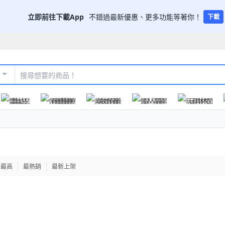
立即前往下載App
不錯過最新優惠、更多功能等著你！
下載
嬰幼兒
保健醫療
美妝保養
個人清潔
玩具休閒
格最高
最熱銷
最新上架