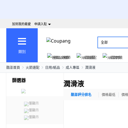
加到我的最愛
申請入駐
全部
類別
爸氣父親節
火箭速配
火箭跨境
酷澎首頁
火箭速配
日用/紙品
成人專區
潤滑液
篩選器
潤滑液
酷澎評分排名
價格最低
價
僅顯示
僅顯示
僅顯示