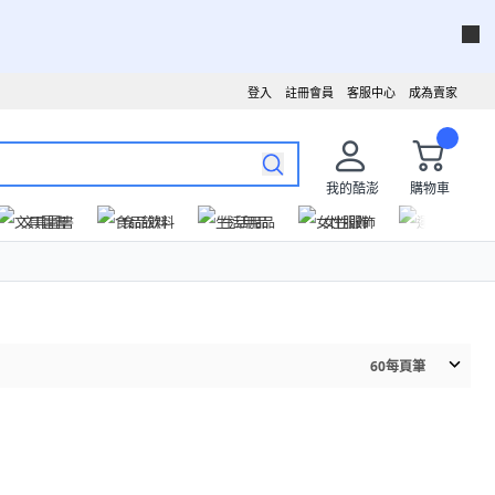
登入
註冊會員
客服中心
成為賣家
我的酷澎
購物車
文具圖書
食品飲料
生活用品
女性服飾
運動戶外
60
每頁筆