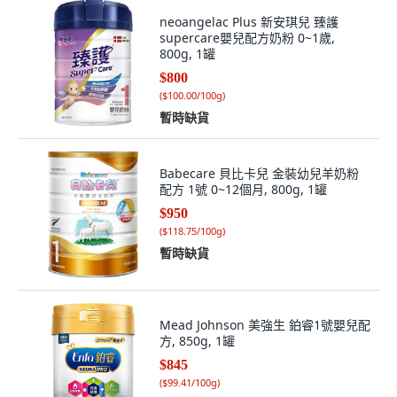
neoangelac Plus 新安琪兒 臻護
supercare嬰兒配方奶粉 0~1歲,
800g, 1罐
$800
(
$100.00/100g
)
暫時缺貨
Babecare 貝比卡兒 金裝幼兒羊奶粉
配方 1號 0~12個月, 800g, 1罐
$950
(
$118.75/100g
)
暫時缺貨
Mead Johnson 美強生 鉑睿1號嬰兒配
方, 850g, 1罐
$845
(
$99.41/100g
)