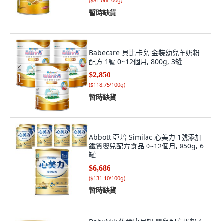
(
$81.06/100g
)
暫時缺貨
Babecare 貝比卡兒 金裝幼兒羊奶粉
配方 1號 0~12個月, 800g, 3罐
$2,850
(
$118.75/100g
)
暫時缺貨
Abbott 亞培 Similac 心美力 1號添加
鐵質嬰兒配方食品 0~12個月, 850g, 6
罐
$6,686
(
$131.10/100g
)
暫時缺貨