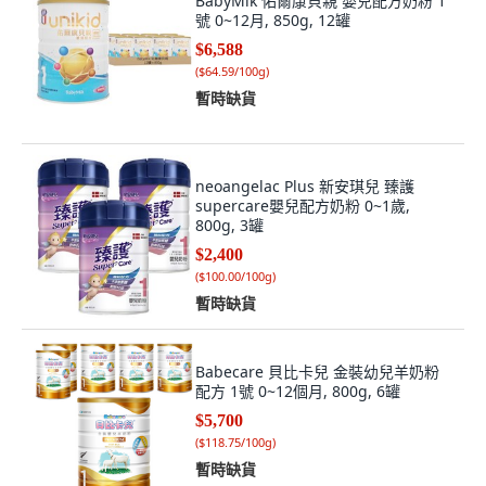
BabyMik 佑爾康貝親 嬰兒配方奶粉 1
號 0~12月, 850g, 12罐
$6,588
(
$64.59/100g
)
暫時缺貨
neoangelac Plus 新安琪兒 臻護
supercare嬰兒配方奶粉 0~1歲,
800g, 3罐
$2,400
(
$100.00/100g
)
暫時缺貨
Babecare 貝比卡兒 金裝幼兒羊奶粉
配方 1號 0~12個月, 800g, 6罐
$5,700
(
$118.75/100g
)
暫時缺貨