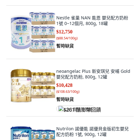
Nestle 雀巢 NAN 能恩 嬰兒配方奶粉
1號 0~12個月, 800g, 18罐
$12,750
(
$88.54/100g
)
暫時缺貨
neoangelac Plus 新安琪兒 安哺 Gold
嬰兒配方奶粉, 800g, 12罐
$10,428
(
$108.63/100g
)
暫時缺貨
$261 酷澎幣回饋
Nutrilon 諾優能 諾優貝金版初生嬰兒
配方奶粉 1號, 900g, 12罐