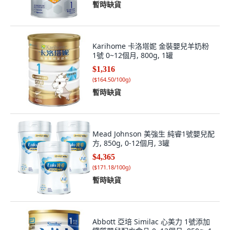
暫時缺貨
Karihome 卡洛塔妮 金裝嬰兒羊奶粉
1號 0~12個月, 800g, 1罐
$1,316
(
$164.50/100g
)
暫時缺貨
Mead Johnson 美強生 純睿1號嬰兒配
方, 850g, 0-12個月, 3罐
$4,365
(
$171.18/100g
)
暫時缺貨
Abbott 亞培 Similac 心美力 1號添加