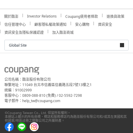
Investor Relations
關於酷澎
Coupang使用者條款
退換貨政策
信任管理中心
顧客隱私權政策通知
安心購物
資訊安全
資訊安全及隱私保護認證
加入酷澎商城
Global Site
公司名稱：酷澎股份有限公司
聯繫地址：11049 台北市信義區信義路五段7號13樓之1
統編：91002999
客服中心：0809-088-810 (免費) / 02-5592-7298
電子郵件：help_tw@coupang.com
©Coupang Taiwan Co., Ltd. 保留所有權利。
本網站上顯示的所有商標、標誌和服務標誌均為酷澎股份有限公司和/或其在美國和其
他國家/地區註冊之關聯公司之所屬財產。