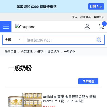
領取您的
$200
首購優惠卷!
打開 App
登入
註冊會員
客服中心
全部
酷澎首頁
火箭速配
母嬰
嬰兒奶粉
一般奶粉
一般奶粉
篩選器
unikid 佑爾康 金貝親嬰兒配方 親和
Premium 1號, 850g, 48罐