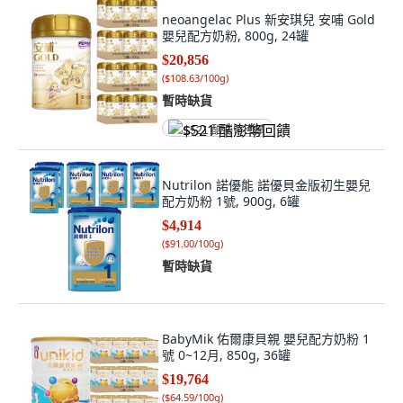
neoangelac Plus 新安琪兒 安哺 Gold
嬰兒配方奶粉, 800g, 24罐
$20,856
(
$108.63/100g
)
暫時缺貨
$521 酷澎幣回饋
Nutrilon 諾優能 諾優貝金版初生嬰兒
配方奶粉 1號, 900g, 6罐
$4,914
(
$91.00/100g
)
暫時缺貨
BabyMik 佑爾康貝親 嬰兒配方奶粉 1
號 0~12月, 850g, 36罐
$19,764
(
$64.59/100g
)