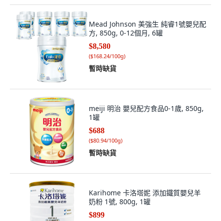
Mead Johnson 美強生 純睿1號嬰兒配
方, 850g, 0-12個月, 6罐
$8,580
(
$168.24/100g
)
暫時缺貨
meiji 明治 嬰兒配方食品0-1歲, 850g,
1罐
$688
(
$80.94/100g
)
暫時缺貨
Karihome 卡洛塔妮 添加鐵質嬰兒羊
奶粉 1號, 800g, 1罐
$899