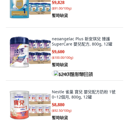
$9,828
(
$91.00/100g
)
暫時缺貨
neoangelac Plus 新安琪兒 臻護
SuperCare 嬰兒配方, 800g, 12罐
$9,600
(
$100.00/100g
)
暫時缺貨
$240 酷澎幣回饋
Nestle 雀巢 寶兒 嬰兒配方奶粉 1號
0~12個月, 800g, 12罐
$8,880
(
$92.50/100g
)
暫時缺貨