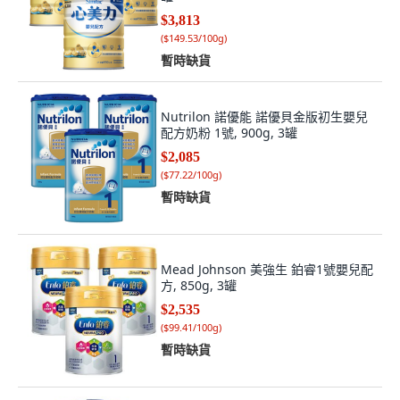
$3,813
(
$149.53/100g
)
暫時缺貨
Nutrilon 諾優能 諾優貝金版初生嬰兒
配方奶粉 1號, 900g, 3罐
$2,085
(
$77.22/100g
)
暫時缺貨
Mead Johnson 美強生 鉑睿1號嬰兒配
方, 850g, 3罐
$2,535
(
$99.41/100g
)
暫時缺貨