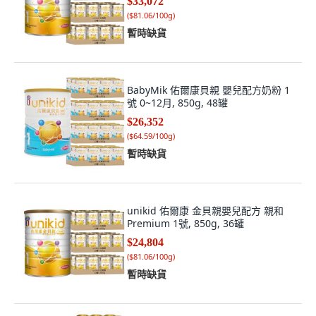
$33,072
(
$81.06/100g
)
暫時缺貨
BabyMik 佑爾康貝親 嬰兒配方奶粉 1
號 0~12月, 850g, 48罐
$26,352
(
$64.59/100g
)
暫時缺貨
unikid 佑爾康 金貝親嬰兒配方 親和
Premium 1號, 850g, 36罐
$24,804
(
$81.06/100g
)
暫時缺貨