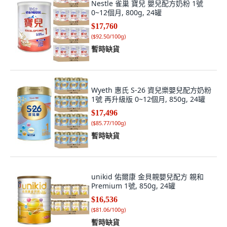
Nestle 雀巢 寶兒 嬰兒配方奶粉 1號
0~12個月, 800g, 24罐
$17,760
(
$92.50/100g
)
暫時缺貨
Wyeth 惠氏 S-26 資兒樂嬰兒配方奶粉
1號 再升級版 0~12個月, 850g, 24罐
$17,496
(
$85.77/100g
)
暫時缺貨
unikid 佑爾康 金貝親嬰兒配方 親和
Premium 1號, 850g, 24罐
$16,536
(
$81.06/100g
)
暫時缺貨