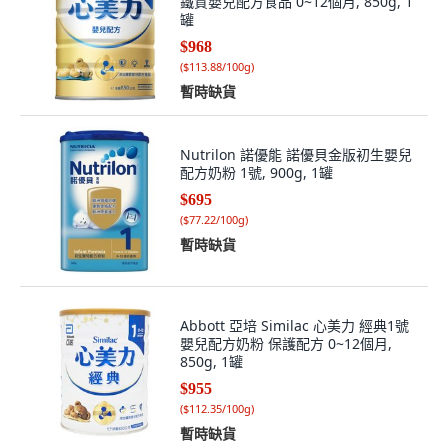
鐵質嬰兒配方食品 0~12個月, 850g, 1
罐
$968
(
$113.88/100g
)
暫時缺貨
Nutrilon 諾優能 諾優貝金版初生嬰兒
配方奶粉 1號, 900g, 1罐
$695
(
$77.22/100g
)
暫時缺貨
Abbott 亞培 Similac 心美力 經典1號
嬰兒配方奶粉 保護配方 0~12個月,
850g, 1罐
$955
(
$112.35/100g
)
暫時缺貨