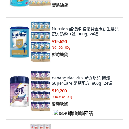
暫時缺貨
Nutrilon 諾優能 諾優貝金版初生嬰兒
配方奶粉 1號, 900g, 24罐
$19,656
(
$91.00/100g
)
暫時缺貨
neoangelac Plus 新安琪兒 臻護
SuperCare 嬰兒配方, 800g, 24罐
$19,200
(
$100.00/100g
)
暫時缺貨
$480 酷澎幣回饋