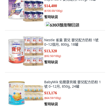
$14,400
(
$100.00/100g
)
暫時缺貨
$360 酷澎幣回饋
Nestle 雀巢 寶兒 嬰兒配方奶粉 1號
0~12個月, 800g, 18罐
$13,320
(
$92.50/100g
)
暫時缺貨
BabyMik 佑爾康貝親 嬰兒配方奶粉 1
號 0~12月, 850g, 24罐
$13,176
(
$64.59/100g
)
暫時缺貨