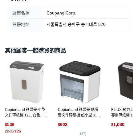
廠商名稱
Coupang Corp.
註冊地址
서울특별시 송파구 송파대로 570
其他顧客一起購買的商品
CopierLand 護樂美 小型
CopierLand 護樂美 低噪
FILUX 飛力士
文件碎紙機 12L, 白色 + 灰
音文件碎紙機 超小型 3.5L,
專業碎紙機 15L, 
色, SC3435
白色 + 黑色, SC-A01
801C, 黑色
536
602
1,080
$
$
$
(
$536/1個
)
(
37
)
(
9