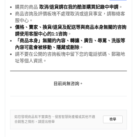
購買的商品
取消/退貨請在我的酷澎購買記錄中申請
。
商品咨詢及評價板塊不處理取消或退貨事宜，請聯絡客
服中心。
價格、賣家、換貨/退貨及配送等與商品本身無關的咨詢
請使用客服中心的1:1咨詢
。
「商品本身」無關的內容、轉讓、廣告、辱罵、洗版等
內容可能會被移動、隱藏或刪除
。
請不要在公開的咨詢板塊中留下您的電話號碼、郵箱地
址等個人資訊。
目前尚無咨詢。
如您發現商品有不實廣告、侵害智慧財產權或其他不適
檢舉
合銷售之情形，請提出檢舉