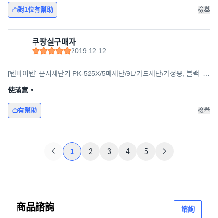
對1位有幫助
檢舉
쿠팡실구매자
2019.12.12
[텐바이텐] 문서세단기 PK-525X/5매세단/9L/카드세단/가정용, 블랙, 옵
션선택
使滿意。
有幫助
檢舉
1
2
3
4
5
商品諮詢
諮詢