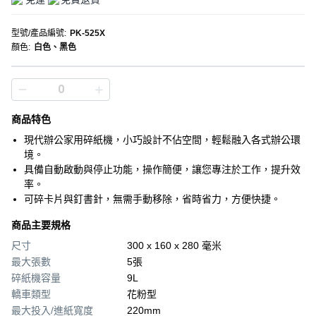
型號/產品編號
:
PK-525X
顏色
:
白色、黑色
商品特色
現代辦公家用碎紙機，小巧設計不佔空間，輕鬆融入各式辦公環
境。
具備自動啟動與停止功能，操作簡便，讓您專注於工作，提升效
率。
可碎卡片與釘書針，無需手動移除，省時省力，方便快捷。
商品主要規格
尺寸
300 x 160 x 280 毫米
最大張數
5張
碎紙機容量
9L
轎車類型
花粉型
最大投入/進紙寬度
220mm