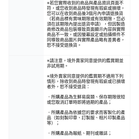
※若您實際收到的商品與產品資訊頁面不
符，或您收到商品時發現有瑕疵或損壞，
您可以在收到商品後3個月內申請退換貨
（若商品標有賞味期限或有效期限，您必
須在該期限內提出退貨申請），但因製造
商修改商品包裝導致頁面顯示內容與實際
商品不一致，或因螢幕設定或拍攝條件不
同導致商品圖片與實際產品略有差異者，
恕不接受退換貨。
※請注意，境外賣家同意提供的鑑賞期並
非試用期。
※境外賣家同意提供的鑑賞期不適用下列
情形，除收到商品時發現有瑕疵或已損壞
者外，恕不接受退貨：
．所購產品為生鮮易腐類、保存期限很短
或您取消訂單時即將過期的產品；
．所購產品為依據您的要求而客製化的產
品（如刻製印章、訂製服、相片印製產品
等）；
．所購產品為報紙、期刊或雜誌；