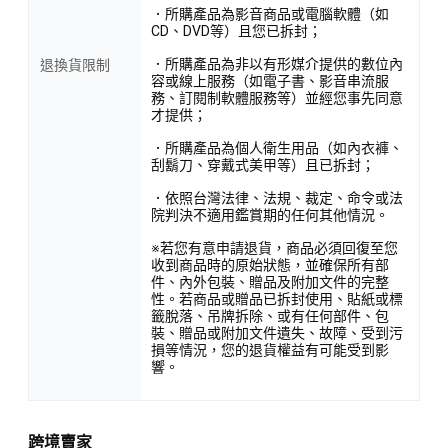
．所購產品為影音商品或電腦軟體（如
CD、DVD等）且您已拆封；
．所購產品為非以有形媒介提供的數位內
退換貨限制
容或線上服務（如電子書、影音串流服
務、訂閱制軟體服務等）並經您事先同意
才提供；
．所購產品為個人衛生用品（如內衣褲、
刮鬍刀、穿戴式美甲等）且已拆封；
．依照台灣法律、法規、裁定、命令或法
院判決不適用鑑賞期的任何其他情況。
※若您有意申請退貨，商品必須回復至您
收到商品時的原始狀態，並確保所有部
件、內外包裝、贈品及附加文件的完整
性。若商品或贈品已拆封使用、貼紙或標
籤脫落、吊牌拆除、或有任何部件、包
裝、贈品或附加文件遺失、故障、受到污
損等情況，您的退貨權益有可能受到影
響。
跨境賣家