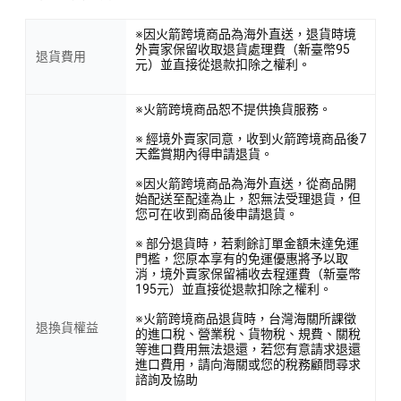
※因火箭跨境商品為海外直送，退貨時境
外賣家保留收取退貨處理費（新臺幣95
退貨費用
元）並直接從退款扣除之權利。
※火箭跨境商品恕不提供換貨服務。
※ 經境外賣家同意，收到火箭跨境商品後7
天鑑賞期內得申請退貨。
※因火箭跨境商品為海外直送，從商品開
始配送至配達為止，恕無法受理退貨，但
您可在收到商品後申請退貨。
※ 部分退貨時，若剩餘訂單金額未達免運
門檻，您原本享有的免運優惠將予以取
消，境外賣家保留補收去程運費（新臺幣
195元）並直接從退款扣除之權利。
※火箭跨境商品退貨時，台灣海關所課徵
退換貨權益
的進口稅、營業稅、貨物稅、規費、關稅
等進口費用無法退還，若您有意請求退還
進口費用，請向海關或您的稅務顧問尋求
諮詢及協助