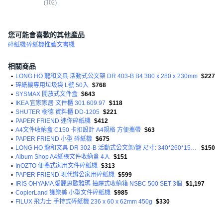
(
102
)
您可能會喜歡的其他產品
碎紙機
碎紙機推薦
文書機
相關商品
•
LONG HO 龍和文具 活動式公文架 DR 403-B B4 380 x 280 x 230mm
$227
•
碎紙機專用垃圾袋 L號 50入
$768
•
SYSMAX 開放式文件盒
$643
•
IKEA 宜家家居 文件櫃 301.609.97
$118
•
SHUTER 樹德 資料櫃 DD-1205
$221
•
PAPER FRIEND 迷你碎紙機
$412
•
A4文件收納盒 C150 卡扣設計 A4規格 方便攜帶
$63
•
PAPER FRIEND 小型 碎紙機
$675
•
LONG HO 龍和文具 DR 302-B 活動式公文架/籃 尺寸: 340*260*150mm HPS塑膠
$150
•
Album Shop A4紙張文件收納盒 4入
$151
•
InOZTO 便攜式家用文件碎紙機
$313
•
PAPER FRIEND 現代辦公家用碎紙機
$599
•
IRIS OHYAMA 愛麗思歐雅瑪 抽屜式收納箱 NSBC 500 SET 3個
$1,197
•
CopierLand 護樂美 小型文件碎紙機
$985
•
FILUX 飛力士 手持式碎紙機 236 x 60 x 62mm 450g
$330