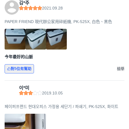
김*주
2021.09.28
PAPER FRIEND 現代辦公家用碎紙機, PK-525X, 白色、黑色
今年最好的山脈
對5位有幫助
檢舉
이*미
2019.10.05
페이퍼프랜드 현대오피스 가정용 세단기 / 파쇄기, PK-525X, 화이트