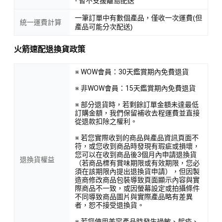
- 暫不支援離島配送
一筆訂單中有數個產品，僅收一次運費(但
統一運費計算
產品可能分次配送)
火箭速配退換貨政策
※ WOW會員：30天鑑賞期內免費退貨
※ 非WOW會員：15天鑑賞期內免費退貨
※ 部分退貨時，若剩餘訂單金額未達最低
訂購金額，我們保留補收去程運費並直接
從退款扣除之權利。
※ 若您實際收到的商品與產品資訊頁面不
符，或您收到商品時發現有瑕疵或損壞，
您可以在收到商品後3個月內申請退換貨
退換貨權益
（若商品標有賞味期限或有效期限，您必
須在該期限內提出退換貨申請），但因製
造商修改商品包裝導致頁面顯示內容與實
際商品不一致，或因螢幕設定或拍攝條件
不同導致商品圖片與實際產品略有差異
者，恕不接受退換貨。
※ 若您使用美容產品時發生過敏、起疹、