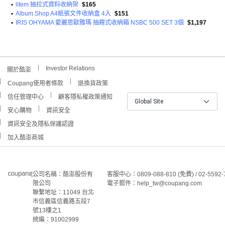
•
litem 抽拉式資料收納架
$165
•
Album Shop A4紙張文件收納盒 4入
$151
•
IRIS OHYAMA 愛麗思歐雅瑪 抽屜式收納箱 NSBC 500 SET 3個
$1,197
Investor Relations
關於酷澎
Coupang使用者條款
退換貨政策
信任管理中心
顧客隱私權政策通知
Global Site
安心購物
資訊安全
資訊安全及隱私保護認證
加入酷澎商城
公司名稱：酷澎股份有
客服中心：0809-088-810 (免費) / 02-5592-
限公司
電子郵件：help_tw@coupang.com
聯繫地址：11049 台北
市信義區信義路五段7
號13樓之1
統編：91002999