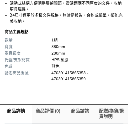
活動式結構方便調整層架間距，靈活適應不同厚度的文件，收納
更具彈性。
B4尺寸適用於多種文件規格，無論是報告、合約或帳單，都能完
美收納。
商品主要規格
數量
1組
寬度
380mm
垂直長度
280mm
托盤/支架材質
HPS 塑膠
色系
藍色
酷澎商品編號
470391415865358 -
470391415865359
商品詳情
商品評價
(
0
)
商品諮詢
配送/換貨/退
貨說明