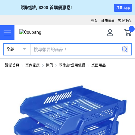
領取您的 $200 首購優惠卷!
打開 App
登入
註冊會員
客服中心
全部
酷澎首頁
室內家居
傢俱
學生/辦公用傢俱
桌面用品