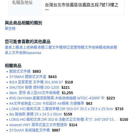
名稱及地址
台灣台北市信義區信義路五段7號13樓之
一
與此商品相關的類別
學生椅
您可能會喜歡的其他產品
書桌上櫃
桌上收納櫃
桌櫃
三層文件櫃
辦公室置物櫃
文件收納櫃
收納桌櫃
桌上文件收納
kapamax
相關商品
•
開放式文件櫃
$883
•
SYSMAX 開放式文件盒
$643
•
IKEA 宜家家居 文件櫃 301.609.97
$118
•
SHUTER 樹德 資料櫃 DD-1205
$221
•
litem. 里特 桌上型A4文件收納櫃
$1,255
•
IRIS OHYAMA 愛麗思歐雅瑪 木板收納抽屜 WTDC-430RF 中
$223
•
A4文件收納盒 C150 卡扣設計 A4規格 方便攜帶
$63
•
LONG HO 龍和文具 三層效率櫃 DR 503-GY 35.5 x 29.5 x 25.5cm
$710
•
ika 無抽款 層櫃 25 x 24.5 x 26cm
$159
•
LONG HO 龍和文具 DR 302-B 活動式公文架/籃 尺寸: 340*260*150mm HPS塑膠
$150
•
viewnet VWY 風琴式直立文件整理架
$114
•
SYSmAX 系統鑰匙文件櫃
$887