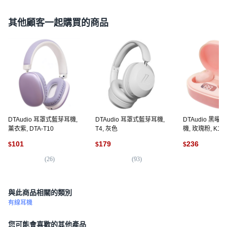
其他顧客一起購買的商品
DTAudio 耳罩式藍芽耳機,
DTAudio 耳罩式藍芽耳機,
DTAudio 黑曜
薰衣紫, DTA-T10
T4, 灰色
機, 玫瑰粉, K15
101
179
236
$
$
$
(
26
)
(
93
)
(
3
與此商品相關的類別
有線耳機
您可能會喜歡的其他產品