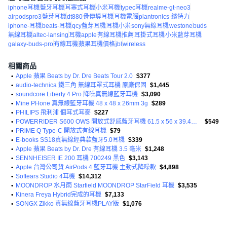
iphone耳機
藍牙耳機
耳塞式耳機
小米耳機
typec耳機
realme-gt-neo3
airpodspro3
藍芽耳機
dt880
骨傳導耳機
耳機電腦
plantronics-繽特力
iphone-耳機
beats-耳機
qcy藍芽耳機
耳機小米
sony無線耳機
westone
buds
無線耳機
altec-lansing
耳機apple
有線耳機推薦
耳掛式耳機
小米藍芽耳機
galaxy-buds-pro
有線耳機
蘋果耳機價格
jbl
wireless
相關商品
•
Apple 蘋果 Beats by Dr. Dre Beats Tour 2.0
$377
•
audio-technica 鐵三角 無線耳罩式耳機 原廠保固
$1,445
•
soundcore Liberty 4 Pro 降噪真無線藍牙耳機
$3,090
•
Mine PHone 真無線藍牙耳機 48 x 48 x 26mm 3g
$289
•
PHILIPS 飛利浦 個耳式耳麥
$227
•
POWERRIDER S600 OWS 開放式舒感藍牙耳機 61.5 x 56 x 39.4mm 80.6g
$549
•
PRiME Q Type-C 開放式有線耳機
$79
•
E-books SS18真無線經典款藍牙5.0耳機
$339
•
Apple 蘋果 Beats by Dr. Dre 有線耳機 3.5 毫米
$1,248
•
SENNHEISER IE 200 耳機 700249 黑色
$3,143
•
Apple 台灣公司貨 AirPods 4 藍牙耳機 主動式降噪款
$4,898
•
Softears Studio 4耳機
$14,312
•
MOONDROP 水月雨 Starfield MOONDROP StarField 耳機
$3,535
•
Kinera Freya Hybrid完成的耳機
$7,133
•
SONGX Zikko 真無線藍牙耳機PLAY版
$1,076