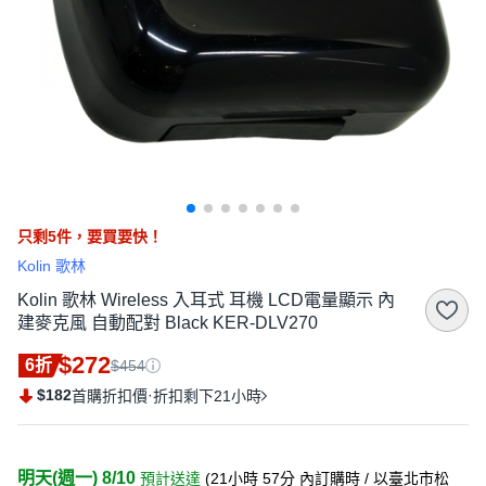
只剩
5
件，
要買要快！
Kolin 歌林
Kolin 歌林 Wireless 入耳式 耳機 LCD電量顯示 內
建麥克風 自動配對 Black KER-DLV270
$272
6折
$454
$182
·
首購折扣價
折扣剩下21小時
明天(週一) 8/10
預計送達
(
21小時 57分
內訂購時
/ 以臺北市松