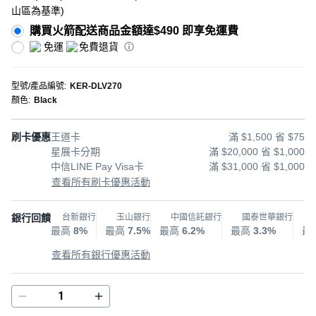
山區為基準
)
購買火箭配送商品金額達$490 即享免運費
免運
免費退貨
型號/產品編號
:
KER-DLV270
顏色
:
Black
刷卡優惠
王道卡
滿 $1,500 省 $75
星展卡分期
滿 $20,000 省 $1,000
中信LINE Pay Visa卡
滿 $31,000 省 $1,000
查看所有刷卡優惠活動
銀行回饋
台新銀行
玉山銀行
中國信託銀行
國泰世華銀行
最高
8%
最高
7.5%
最高
6.2%
最高
3.3%
最
查看所有銀行優惠活動