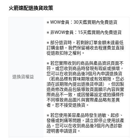
火箭速配退換貨政策
※ WOW會員：30天鑑賞期內免費退貨
※ 非WOW會員：15天鑑賞期內免費退貨
※ 部分退貨時，若剩餘訂單金額未達最低
訂購金額，我們保留補收去程運費並直接
從退款扣除之權利。
※ 若您實際收到的商品與產品資訊頁面不
符，或您收到商品時發現有瑕疵或損壞，
您可以在收到商品後3個月內申請退換貨
退換貨權益
（若商品標有賞味期限或有效期限，您必
須在該期限內提出退換貨申請），但因製
造商修改商品包裝導致頁面顯示內容與實
際商品不一致，或因螢幕設定或拍攝條件
不同導致商品圖片與實際產品略有差異
者，恕不接受退換貨。
※ 若您使用美容產品時發生過敏、起疹、
發癢或刺痛等問題，請立即停止使用該產
品，您可以在收到商品後3個月內憑診斷
證明書申請退貨。