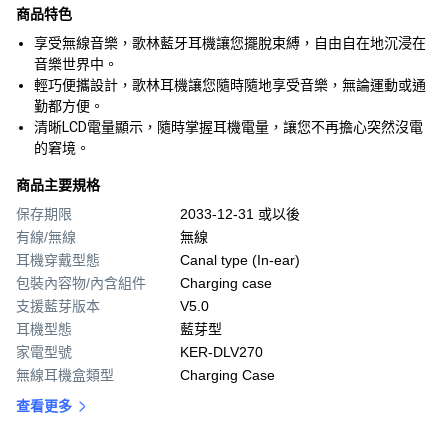
商品特色
享受無線音樂，歌林藍牙耳機讓您擺脫束縛，自由自在地沉浸在
音樂世界中。
輕巧便攜設計，歌林耳機讓您隨時隨地享受音樂，無論運動或通
勤都方便。
清晰LCD電量顯示，隨時掌握耳機電量，讓您不再擔心突然沒電
的窘境。
商品主要規格
保存期限
2033-12-31 或以後
有線/無線
無線
耳機穿戴型態
Canal type (In-ear)
包裝內容物/內含組件
Charging case
支援藍芽版本
V5.0
耳機型態
藍芽型
家電型號
KER-DLV270
無線耳機盒類型
Charging Case
查看更多