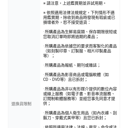
※ 請注意，上述鑑賞期並非試用期。
※ 依照適用法律法規規定，下列情形不適
用鑑賞期，除收到商品時發現有瑕疵或已
損壞者外，恕不接受退貨：
· 所購產品為生鮮易腐類、保存期限很短或
您取消訂單時即將過期的產品；
· 所購產品為依據您的要求而客製化的產品
（如刻製印章、訂製服、相片印製產品
等）；
· 所購產品為報紙、期刊或雜誌；
· 所購產品為影音商品或電腦軟體（如
CD、DVD等）且已拆封；
· 所購產品為非以有形媒介提供的數位內容
或線上服務（如電子書、影音串流服務、
訂閱制軟體服務等）並經您事先同意才提
供；
退換貨限制
· 所購產品為個人衛生用品（如內衣褲、刮
鬍刀、穿戴式美甲等）且您已拆封；
· 依照所適用法律、法規、裁定、命令或法