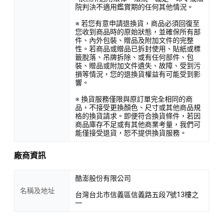
院判決不適用鑑賞期的任何其他情況。
※ 若您有意申請退換貨，商品必須回復至
您收到商品時的原始狀態，並確保所有部
件、內外包裝、贈品及附加文件的完整
性。若商品或贈品已拆封使用、貼紙或標
籤脫落、吊牌拆除、或有任何部件、包
裝、贈品或附加文件遺失、故障、受到污
損等情況，您的退換貨權益有可能受到影
響。
※ 換貨服務僅限與原訂單完全相同的商
品，不接受更換顏色、尺寸或其他商品規
格的換貨請求。即便符合換貨條件，若因
商品庫存不足或有其他商業考量，我們可
能僅接受退貨，恕不提供換貨服務。
廠商資訊
酷澎股份有限公司
名稱及地址
台灣台北市信義區信義路五段7號13樓之
一