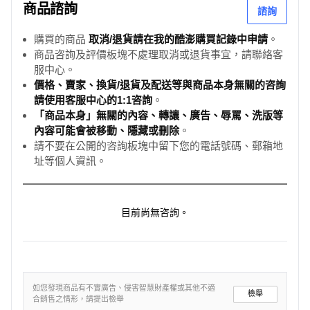
商品諮詢
諮詢
購買的商品
取消/退貨請在我的酷澎購買記錄中申請
。
商品咨詢及評價板塊不處理取消或退貨事宜，請聯絡客
服中心。
價格、賣家、換貨/退貨及配送等與商品本身無關的咨詢
請使用客服中心的1:1咨詢
。
「商品本身」無關的內容、轉讓、廣告、辱罵、洗版等
內容可能會被移動、隱藏或刪除
。
請不要在公開的咨詢板塊中留下您的電話號碼、郵箱地
址等個人資訊。
目前尚無咨詢。
如您發現商品有不實廣告、侵害智慧財產權或其他不適
檢舉
合銷售之情形，請提出檢舉