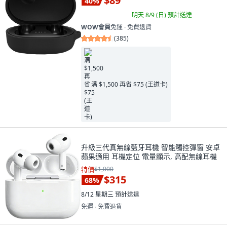
$89
40
%
明天 8/9 (日)
預計送達
WOW會員
免運 ∙ 免費退貨
(
385
)
满 $1,500 再省 $75 (王道卡)
升級三代真無線藍牙耳機 智能觸控彈窗 安卓
蘋果適用 耳機定位 電量顯示, 高配無線耳機
特價
$1,000
$315
68
%
8/12 星期三
預計送達
免運 ∙ 免費退貨