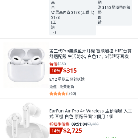
$150 酷澎幣回饋
最高再省 $178 (王道卡)
第三代Pro無線藍牙耳機 智能觸控 HIFI音質
舒適配戴 生活防水, 白色1:1, 5代藍牙耳機
特價
$350
$315
10
%
8/12 星期三
預計送達
免運 ∙ 免費退貨
(
60
)
EarFun Air Pro 4+ Wireless 主動降噪 入耳
式 耳機 白色 原廠保固12個月 1個
折扣後價格
·
09:51:03
$3,180
$2,725
14
%