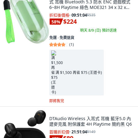
式 耳機 Bluetooth 5.3 防水 ENC 遊戲模式
6~8H Playtime 綠色 MOE321 34 x 32 x
83.5mm 40g 藍芽耳機 x 2 充電盒 充電線
折扣後價格
·
09:51:03
$535
$224
58
%
明天 8/9 (日)
預計送達
免運 ∙ 免費退貨
(
1
)
满 $1,500 再省 $75 (王道卡)
即將售完
DTAudio Wireless 入耳式 耳機 藍牙5.0 內
建麥克風 附保護套 4H Playtime 簡約黑 Q6
首購折扣價
·
21:51:03
$149