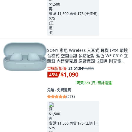
满 $1,500 再省 $75 (王道卡)
SONY 索尼 Wireless 入耳式 耳機 IPX4 環境
音模式 空間音訊 多點配對 藍色 WF-C510 立
體聲 內建麥克風 原廠保固12個月 附充電
盒、USB線、耳塞
首購折扣價
·
21:51:03
$1,990
$1,090
45
%
明天 8/9 (日)
預計送達
免運 ∙ 免費退貨
(
578
)
满 $1,500 再省 $75 (王道卡)