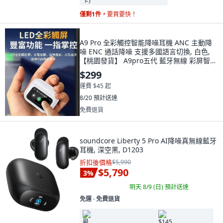
僅剩1件，
要買要快！
A9 Pro 全彩觸控智能降噪耳機 ANC 主動降
噪 ENC 通話降噪 支援多國語言切換, 白色,
【桃園發貨】 A9pro五代 藍牙無線 彩屏智能
入耳式主動降噪 跑步運動耳機 超長續航 適用
$299
蘋果安卓
運費 $45 起
8/20
預計送達
免費退貨
soundcore Liberty 5 Pro AI降噪真無線藍牙
耳機, 深空黑, D1203
折扣後價格
$5,990
$5,790
3
%
明天 8/9 (日)
預計送達
免運 ∙ 免費退貨