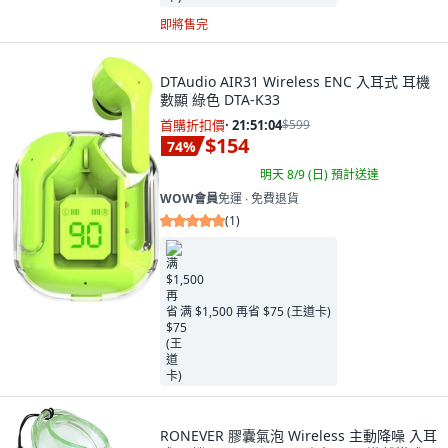
即將售完
DTAudio AIR31 Wireless ENC 入耳式 耳機
數顯 綠色 DTA-K33
首購折扣價
·
21:51:03
$599
$154
74
%
明天 8/9 (日)
預計送達
WOW會員
免運 ∙ 免費退貨
(
1
)
满 $1,500 再省 $75 (王道卡)
RONEVER 膠囊氣泡 Wireless 主動降噪 入耳