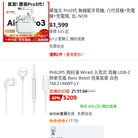
華強北 Pro3代 無線藍牙耳機, 八代耳機+充電
線+充電頭, 白, NO8
$1,599
運費 $45 起
8/12 星期三
預計送達
免費退貨
僅剩2件，
要買要快！
PHILIPS 飛利浦 Wired 入耳式 耳機 USB-C
附麥克風 Bass Boost 完美氣密 白色
TAE2146WT-LY
首購折扣價
·
21:51:03
$349
$209
40
%
明天 8/9 (日)
預計送達
WOW會員
免運 ∙ 免費退貨
(
115
)