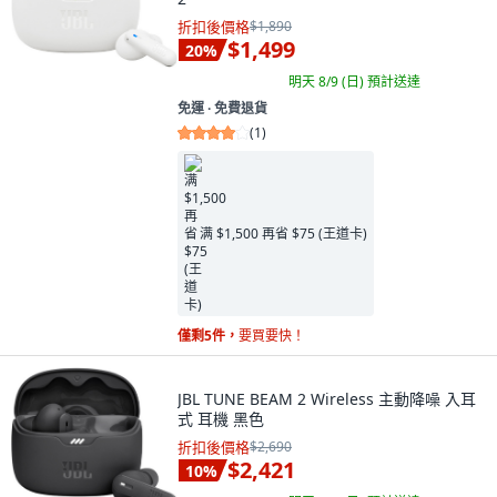
折扣後價格
$1,890
$1,499
20
%
明天 8/9 (日)
預計送達
免運 ∙ 免費退貨
(
1
)
满 $1,500 再省 $75 (王道卡)
僅剩5件，
要買要快！
JBL TUNE BEAM 2 Wireless 主動降噪 入耳
式 耳機 黑色
折扣後價格
$2,690
$2,421
10
%