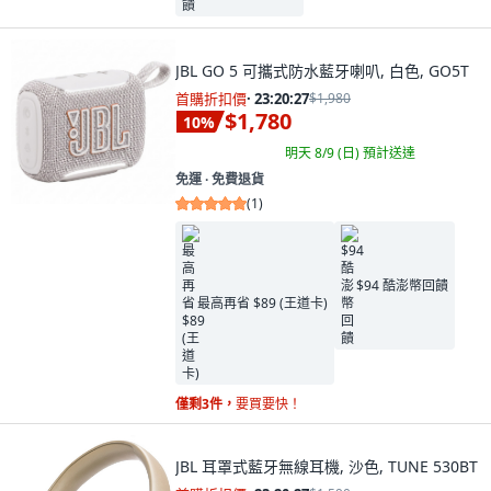
JBL GO 5 可攜式防水藍牙喇叭, 白色, GO5T
首購折扣價
·
23:20:26
$1,980
$1,780
10
%
明天 8/9 (日)
預計送達
免運 ∙ 免費退貨
(
1
)
$94 酷澎幣回饋
最高再省 $89 (王道卡)
僅剩3件，
要買要快！
JBL 耳罩式藍牙無線耳機, 沙色, TUNE 530BT