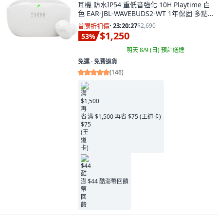
耳機 防水IP54 重低音強化 10H Playtime 白
色 EAR-JBL-WAVEBUDS2-WT 1年保固 多點
配對 自動配對
首購折扣價
·
23:20:26
$2,690
$1,250
53
%
明天 8/9 (日)
預計送達
免運 ∙ 免費退貨
(
146
)
满 $1,500 再省 $75 (王道卡)
$44 酷澎幣回饋