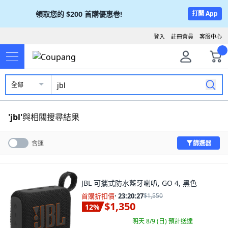
領取您的
$200
首購優惠卷!
打開 App
登入
註冊會員
客服中心
全部
'
jbl
'
與相關搜尋結果
篩選器
含運
JBL 可攜式防水藍牙喇叭, GO 4, 黑色
首購折扣價
·
23:20:26
$1,550
$1,350
12
%
明天 8/9 (日)
預計送達