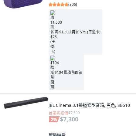
(
306
)
满 $1,500 再省 $75 (王道卡)
$104 酷澎幣回饋
JBL Cinema 3.1聲道條型音箱, 黑色, SB510
首購折扣價
$7,500
$7,300
2
%
暫時缺貨