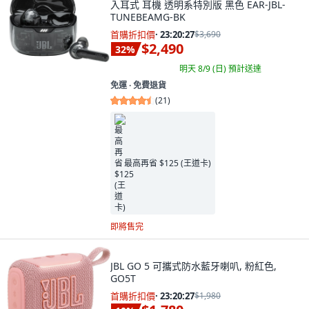
入耳式 耳機 透明系特別版 黑色 EAR-JBL-
TUNEBEAMG-BK
首購折扣價
·
23:20:26
$3,690
$2,490
32
%
明天 8/9 (日)
預計送達
免運 ∙ 免費退貨
(
21
)
最高再省 $125 (王道卡)
即將售完
JBL GO 5 可攜式防水藍牙喇叭, 粉紅色,
GO5T
首購折扣價
·
23:20:26
$1,980