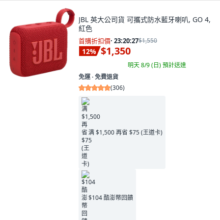
JBL 英大公司貨 可攜式防水藍牙喇叭, GO 4,
紅色
首購折扣價
·
23:20:26
$1,550
$1,350
12
%
明天 8/9 (日)
預計送達
免運 ∙ 免費退貨
(
306
)
满 $1,500 再省 $75 (王道卡)
$104 酷澎幣回饋