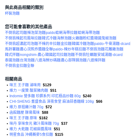
與此商品相關的類別
杯裝泡麵
您可能會喜歡的其他產品
不倒翁起司麵
辣泡菜泡麵
paldo蛤蜊海帶拉麵
蛤蜊海帶泡麵
不倒翁辣起司風味拉麵
韓式冷麵
海鮮泡麵
火雞麵粉紅醬
韓國鬼椒泡麵
不倒翁超濃起司泡麵
不辣的辛拉麵
金拉麵
韓國冷麵泡麵
paldo-牛骨湯麵-dcard
馬鈴薯麵
農心浣熊炸醬麵全聯
paldo-辣炒年糕拉麵
不倒翁泡麵
花雕雞泡麵
韓式拌麵
nongshim-農心
韓國起司拉麵泡麵
不倒翁牡蠣麵
安城湯麵-dcard
泰國泡麵
台灣泡麵
八道海鮮炒碼麵
農心部隊鍋泡麵
八道辣拌麵
不倒翁金拉麵全聯
相關商品
•
味王 王子麵 滷味用
$129
•
維力 一度贊 酸菜豬肉麵
$51
•
Indomie 營多麵 珍饌系列 印尼極品炒麵 80g
$240
•
CHI-SHENG 耆盛食品 深夜食堂 麻油蒜香麵線 108g
$66
•
維力 原祖雞汁麵 70g
$72
•
函館麵屋 豚骨風味
$88
•
味王 王子麵 原味
$182
•
味丹 享味食光 雞汁風味麵 70g
$37
•
維力 大乾麵 花椒麻醬風味
$51
•
明星食品 沖繩蕎麥5食拉麵
$115