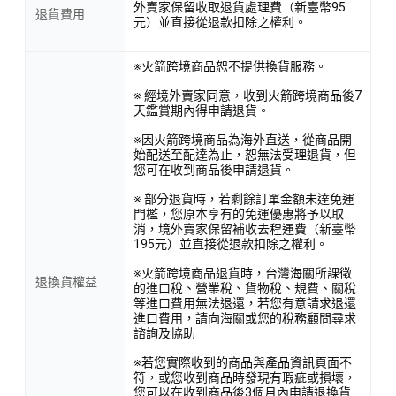
外賣家保留收取退貨處理費（新臺幣95
退貨費用
元）並直接從退款扣除之權利。
※火箭跨境商品恕不提供換貨服務。
※ 經境外賣家同意，收到火箭跨境商品後7
天鑑賞期內得申請退貨。
※因火箭跨境商品為海外直送，從商品開
始配送至配達為止，恕無法受理退貨，但
您可在收到商品後申請退貨。
※ 部分退貨時，若剩餘訂單金額未達免運
門檻，您原本享有的免運優惠將予以取
消，境外賣家保留補收去程運費（新臺幣
195元）並直接從退款扣除之權利。
※火箭跨境商品退貨時，台灣海關所課徵
退換貨權益
的進口稅、營業稅、貨物稅、規費、關稅
等進口費用無法退還，若您有意請求退還
進口費用，請向海關或您的稅務顧問尋求
諮詢及協助
※若您實際收到的商品與產品資訊頁面不
符，或您收到商品時發現有瑕疵或損壞，
您可以在收到商品後3個月內申請退換貨