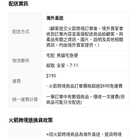
配送資訊
海外直送
（顧客提交火箭跨境訂單後，境外賣家會
配送方式
收到訂單內容並直接配送商品給顧客，與
產品有關之資訊、圖片、說明及其他相關
資訊，均由境外賣家提供。）
宅配: 黑貓宅急便
物流夥伴
超取: 全家、7-11
$195
運費
- 火箭跨境商品訂單價格超過$690免運費
一筆訂單中有數個商品，僅收一次運費(但
統一運費計算
商品可能分次配送)
火箭跨境退換貨政策
※因火箭跨境商品為海外直送，退貨時境