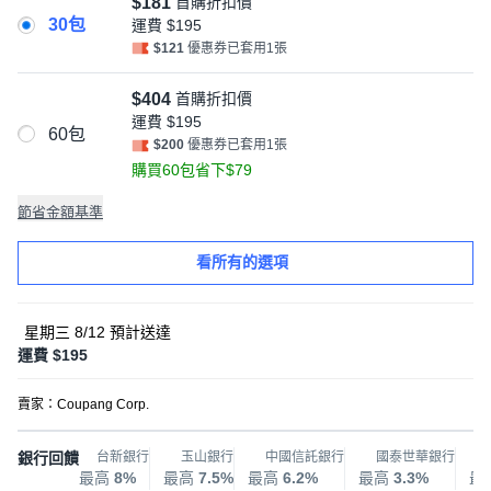
$181
首購折扣價
30包
運費
$195
$121
優惠券已套用1張
$404
首購折扣價
運費
$195
60包
$200
優惠券已套用1張
購買60包省下$79
節省金額基準
看所有的選項
星期三 8/12
預計送達
運費 $195
賣家：
Coupang Corp.
銀行回饋
台新銀行
玉山銀行
中國信託銀行
國泰世華銀行
最高
8%
最高
7.5%
最高
6.2%
最高
3.3%
最