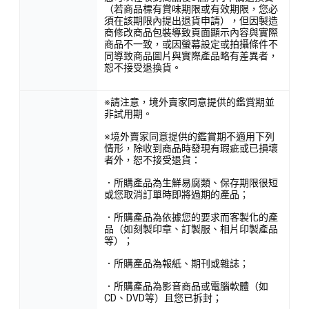
（若商品標有賞味期限或有效期限，您必
須在該期限內提出退貨申請），但因製造
商修改商品包裝導致頁面顯示內容與實際
商品不一致，或因螢幕設定或拍攝條件不
同導致商品圖片與實際產品略有差異者，
恕不接受退換貨。
※請注意，境外賣家同意提供的鑑賞期並
非試用期。
※境外賣家同意提供的鑑賞期不適用下列
情形，除收到商品時發現有瑕疵或已損壞
者外，恕不接受退貨：
．所購產品為生鮮易腐類、保存期限很短
或您取消訂單時即將過期的產品；
．所購產品為依據您的要求而客製化的產
品（如刻製印章、訂製服、相片印製產品
等）；
．所購產品為報紙、期刊或雜誌；
．所購產品為影音商品或電腦軟體（如
CD、DVD等）且您已拆封；