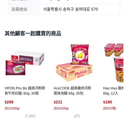
註冊地址
서울특별시 송파구 송파대로 570
其他顧客一起購買的商品
VIFON Pho Bo 越南河粉即
AceCOOK 越南雞肉河粉
Hao Hao 酸
食牛肉拉麵, 60g, 30個
風味泡麵 68g, 30包
68g, 12入
209
211
180
$
$
$
(
$12/100g
)
(
$10/100g
)
(
$15/1個
)
(
7,202
)
(
67
)
(
2