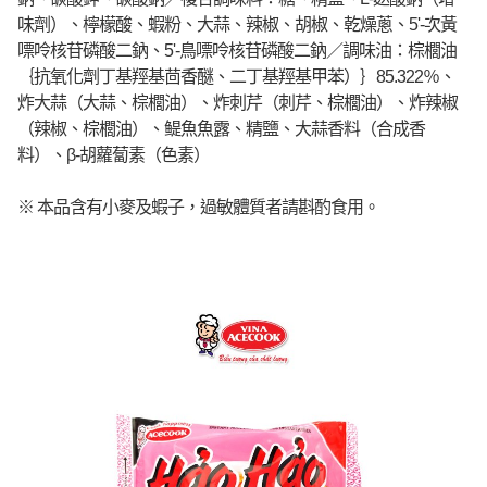
味劑）、檸檬酸、蝦粉、大蒜、辣椒、胡椒、乾燥蔥、5'-次黃
嘌呤核苷磷酸二鈉、5'-鳥嘌呤核苷磷酸二鈉／調味油：棕櫚油
｛抗氧化劑丁基羥基茴香醚、二丁基羥基甲苯）｝85.322％、
炸大蒜（大蒜、棕櫚油）、​​炸刺芹（刺芹、棕櫚油）、炸辣椒
（辣椒、棕櫚油）、​鳀魚魚露、精鹽、大蒜香料（合成香
料）、β-胡蘿蔔素（色素）
※ 本品含有小麥及蝦子，過敏體質者請斟酌食用。