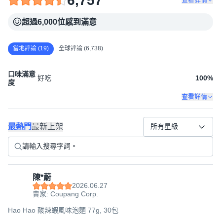
6,757
超過6,000位感到滿意
當地評論 (19)
全球評論 (6,738)
口味滿意
好吃
100
%
度
查看詳情
※ 리뉴얼 진행중인 상품으로 "소비기한 또는 유통기한" 이 표시된 제
품을 수령하실 수 있습니다.
最熱門
最新上架
所有星級
< 리뉴얼전
<리뉴얼후>
>
陳*蔚
2026.06.27
賣家: Coupang Corp.
Hao Hao 酸辣蝦風味泡麵 77g, 30包