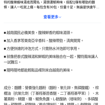
特的酸辣蝦味湯底而聞名，湯頭濃郁夠味，搭配Q彈有嚼勁的麵
條，讓人一吃就上癮。每包含有30包，份量十足，無論是快速午
餐、宵夜點心，或是露營野餐，都是方便又美味的選擇。簡單沖
泡，三分鐘即可享用，讓您隨時隨地都能品嚐到來自越南的道地風
查看更多
味。快來體驗這款風靡全球的美味泡麵吧！
■ 越南國民必備美食，酸辣鮮香的蝦味湯頭。
■ 加入香茅等東南亞辛香料，酸辣帶勁，清爽開胃。
■ 方便快速的沖泡方式，只需熱水沖泡即可享用。
■ 就像把泰式酸辣湯和鮮蝦的美味融合在一起，獨特風味讓人
一試難忘。
■ 隨時隨地都能輕鬆品嚐到來自越南的美味。
成分：麵體：營養強化麵粉（麵粉、氧化鋅、焦磷酸鐵）、棕
櫚油｛抗氧化劑（丁基羥基茴香醚、二丁基羥基甲苯）｝、木
薯澱粉、精鹽、糖、鳀魚魚露、L-麩酸鈉（增味劑）、多磷酸
鈉、碳酸鉀、碳酸鈉／複合調味料：糖、精鹽、L-麩酸鈉（增