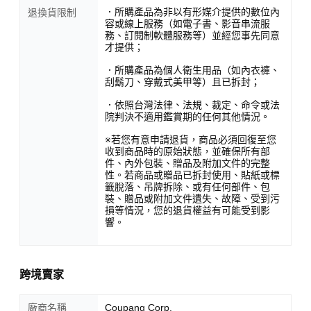
．所購產品為非以有形媒介提供的數位內
退換貨限制
容或線上服務（如電子書、影音串流服
務、訂閱制軟體服務等）並經您事先同意
才提供；
．所購產品為個人衛生用品（如內衣褲、
刮鬍刀、穿戴式美甲等）且已拆封；
．依照台灣法律、法規、裁定、命令或法
院判決不適用鑑賞期的任何其他情況。
※若您有意申請退貨，商品必須回復至您
收到商品時的原始狀態，並確保所有部
件、內外包裝、贈品及附加文件的完整
性。若商品或贈品已拆封使用、貼紙或標
籤脫落、吊牌拆除、或有任何部件、包
裝、贈品或附加文件遺失、故障、受到污
損等情況，您的退貨權益有可能受到影
響。
跨境賣家
廠商名稱
Coupang Corp.