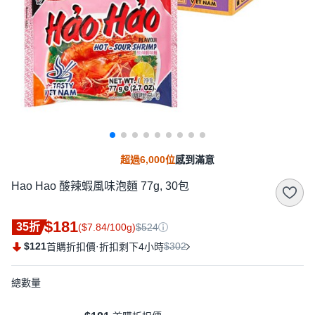
超過6,000位
感到滿意
Hao Hao 酸辣蝦風味泡麵 77g, 30包
$181
35折
($7.84/100g)
$524
$121
·
$302
首購折扣價
折扣剩下4小時
總數量