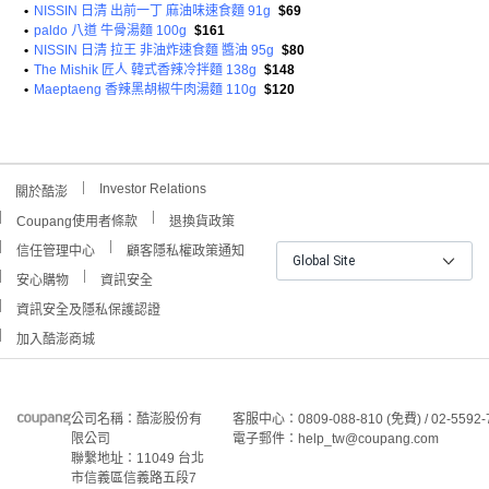
•
NISSIN 日清 出前一丁 麻油味速食麵 91g
$69
•
paldo 八道 牛骨湯麵 100g
$161
•
NISSIN 日清 拉王 非油炸速食麵 醬油 95g
$80
•
The Mishik 匠人 韓式香辣冷拌麵 138g
$148
•
Maeptaeng 香辣黑胡椒牛肉湯麵 110g
$120
Investor Relations
關於酷澎
Coupang使用者條款
退換貨政策
信任管理中心
顧客隱私權政策通知
Global Site
安心購物
資訊安全
資訊安全及隱私保護認證
加入酷澎商城
公司名稱：酷澎股份有
客服中心：0809-088-810 (免費) / 02-5592-
限公司
電子郵件：help_tw@coupang.com
聯繫地址：11049 台北
市信義區信義路五段7